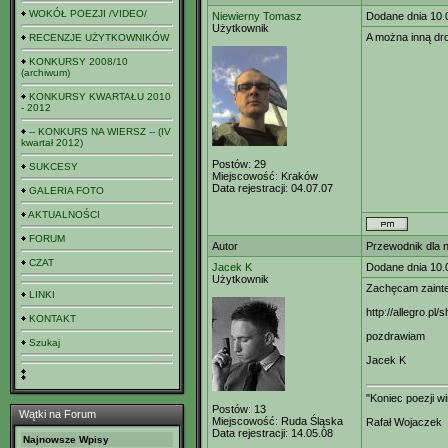
WOKÓŁ POEZJI /VIDEO/
Niewierny Tomasz
Dodane dnia 10.
Użytkownik
A można inną dr
RECENZJE UŻYTKOWNIKÓW
KONKURSY 2008/10
(archiwum)
KONKURSY KWARTAŁU 2010
- 2012
-- KONKURS NA WIERSZ -- (IV
kwartał 2012)
Postów:
29
SUKCESY
Miejscowość:
Kraków
Data rejestracji:
04.07.07
GALERIA FOTO
AKTUALNOŚCI
FORUM
Autor
Przewodnik dla 
CZAT
Jacek K
Dodane dnia 10.
Użytkownik
Zachęcam zaint
LINKI
http://allegro.p
KONTAKT
pozdrawiam
Szukaj
Jacek K
"Koniec poezji w
Postów:
13
Wątki na Forum
Miejscowość:
Ruda Śląska
Rafał Wojaczek
Data rejestracji:
14.05.08
Najnowsze Wpisy