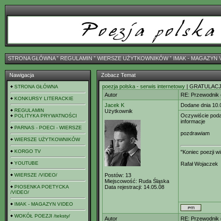
STRONA GŁÓWNA
ˇ
REGULAMIN
ˇ
WIERSZE UŻYTKOWNIKÓW
ˇ
IMAK - MAGAZYN 
Nawigacja
Zobacz Temat
poezja polska - serwis internetowy
| GRATULACJ
STRONA GŁÓWNA
Autor
RE: Przewodnik 
KONKURSY LITERACKIE
Jacek K
Dodane dnia 10.
REGULAMIN
Użytkownik
Oczywiście poda
POLITYKA PRYWATNOŚCI
informacje
PARNAS - POECI - WIERSZE
pozdrawiam
WIERSZE UŻYTKOWNIKÓW
KORGO TV
"Koniec poezji w
YOUTUBE
Rafał Wojaczek
WIERSZE /VIDEO/
Postów:
13
Miejscowość:
Ruda Śląska
PIOSENKA POETYCKA
Data rejestracji:
14.05.08
/VIDEO/
IMAK - MAGAZYN VIDEO
WOKÓŁ POEZJI /teksty/
Autor
RE: Przewodnik 