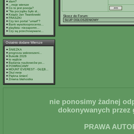
slam?
...moje wiersze
Co to jest poezja?
"Na początku było sł...
Ksiądz Jan Twardowski
Skocz do Forum:
FRASZKI
Czy ten portal "umarł"?
Bank wysokooprocento...
playlista- niezapomn...
Czy są przechowywane...
Ostatnio dodane Wiersze
ŚNIEŻKA
prognoza wskrzeszeni...
Bukolik 2026
to wyjście
Badania naukowców po...
POWRACAMY
MOUNT EVEREST - GŁĘB...
Otul mnie
Piękna śmierć
Żniwna błahostka
nie ponosimy żadnej odp
dokonywanych przez g
PRAWA AUTO