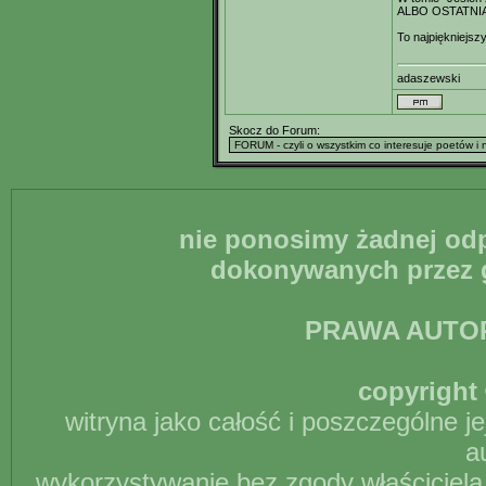
ALBO OSTATNI
To najpiękniejszy
adaszewski
Skocz do Forum:
nie ponosimy żadnej odp
dokonywanych przez g
PRAWA AUTO
copyright 
witryna jako całość i poszczególne j
a
wykorzystywanie bez zgody właściciela 