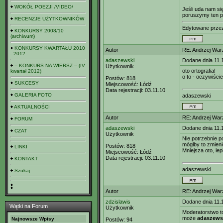
WOKÓŁ POEZJI /VIDEO/
Jeśli uda nam si
poruszymy ten p
RECENZJE UŻYTKOWNIKÓW
Edytowane prz
KONKURSY 2008/10
(archiwum)
KONKURSY KWARTAŁU 2010
Autor
RE: Andrzej Wa
- 2012
adaszewski
Dodane dnia 11.
-- KONKURS NA WIERSZ -- (IV
Użytkownik
oto ortografia!
kwartał 2012)
o to - oczywiście
Postów:
818
SUKCESY
Miejscowość:
Łódź
Data rejestracji:
03.11.10
GALERIA FOTO
adaszewski
AKTUALNOŚCI
Autor
RE: Andrzej Wa
FORUM
adaszewski
Dodane dnia 11.
CZAT
Użytkownik
Nie potrzebnie p
mógłby to zmieni
Postów:
818
LINKI
Mniejsza oto, lep
Miejscowość:
Łódź
Data rejestracji:
03.11.10
KONTAKT
adaszewski
Szukaj
Autor
RE: Andrzej Wa
zdzislawis
Dodane dnia 11.
Wątki na Forum
Użytkownik
Moderatorstwo to
może
adaszews
Najnowsze Wpisy
Postów:
94