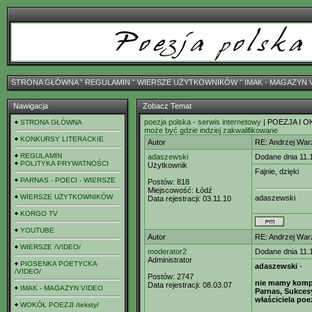
STRONA GŁÓWNA
ˇ
REGULAMIN
ˇ
WIERSZE UŻYTKOWNIKÓW
ˇ
IMAK - MAGAZYN 
Nawigacja
Zobacz Temat
poezja polska - serwis internetowy
| POEZJA I O
STRONA GŁÓWNA
może być gdzie indziej zakwalifikowane
KONKURSY LITERACKIE
Autor
RE: Andrzej Wa
REGULAMIN
adaszewski
Dodane dnia 11.
POLITYKA PRYWATNOŚCI
Użytkownik
Fajnie, dzięki
PARNAS - POECI - WIERSZE
Postów:
818
Miejscowość:
Łódź
WIERSZE UŻYTKOWNIKÓW
adaszewski
Data rejestracji:
03.11.10
KORGO TV
YOUTUBE
Autor
RE: Andrzej Wa
WIERSZE /VIDEO/
moderator2
Dodane dnia 11.
Administrator
PIOSENKA POETYCKA
adaszewski
-
/VIDEO/
Postów:
2747
nie mamy kompe
Data rejestracji:
08.03.07
IMAK - MAGAZYN VIDEO
Parnas, Sukcesy
właściciela poez
WOKÓŁ POEZJI /teksty/