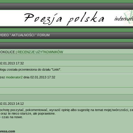
VIDEO
ˇ
AKTUALNOŚCI
ˇ
FORUM
 OKOLICE |
RECENZJE UŻYTKOWNIKÓW
02.01.2013 17:32
logu została przeniesiona do działu "Linki".
rzez
moderator2
dnia 02.01.2013 17:32
02.01.2013 14:12
 ochotę poczytać, pokomentować, wyrazić opinię albo sugestię na temat mojej twórczości,
oraz te nieco starsze, ale poprawione.
- czas na nowe.
press.com