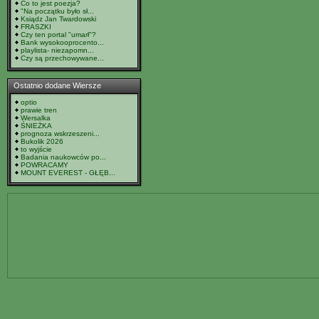
Co to jest poezja?
"Na początku było sł...
Ksiądz Jan Twardowski
FRASZKI
Czy ten portal "umarł"?
Bank wysokooprocento...
playlista- niezapomn...
Czy są przechowywane...
Ostatnio dodane Wiersze
optio
prawie tren
Wersalka
ŚNIEŻKA
prognoza wskrzeszeni...
Bukolik 2026
to wyjście
Badania naukowców po...
POWRACAMY
MOUNT EVEREST - GŁĘB...