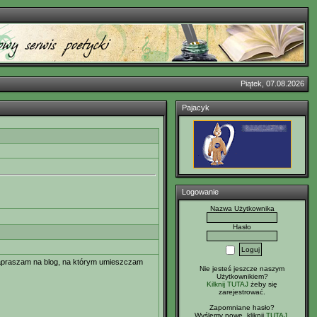
Piątek, 07.08.2026
Pajacyk
Logowanie
Nazwa Użytkownika
Hasło
 zapraszam na blog, na którym umieszczam
Nie jesteś jeszcze naszym
Użytkownikiem?
Kilknij TUTAJ
żeby się
zarejestrować.
Zapomniane hasło?
Wyślemy nowe, kliknij
TUTAJ
.