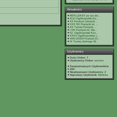
Aktualności
REFLLEKSY po raz dzi...
XLVI Ogólnopolski Ko...
XX Konkurs Literacki...
XXX OK Poetycki im. ...
XX Turniej Poetycki ...
I OK Poetycki im. Ma...
52. Ogólnopolski Kon...
XXXV Ogólnopolskie L...
VAN GOGH Festival 20...
IX Turniej Jednego W...
Użytkownicy
Gości Online: 7
Użytkownicy Online:
wochen
Zarejestrowanych Użytkowników:
6 460
Nieaktywowani Użytkownicy: 2
Najnowszy Użytkownik:
Marletta