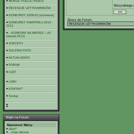
WOKÓŁ POEZJI /VIDEO/
Wszystkiego 
RECENZJE UŻYTKOWNIKÓW
KONKURSY 2008/10 (archiwum)
Skocz do Forum:
KONKURSY KWARTAŁU 2010 -
2012
-- KONKURS NA WIERSZ -- (IV
kwartał 2012)
SUKCESY
GALERIA FOTO
AKTUALNOŚCI
FORUM
CZAT
LINKI
KONTAKT
Szukaj
Wątki na Forum
Najnowsze Wpisy
slam?
...moje wiersze