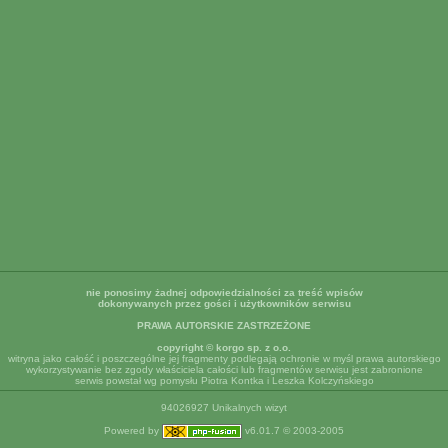
nie ponosimy żadnej odpowiedzialności za treść wpisów
dokonywanych przez gości i użytkowników serwisu
PRAWA AUTORSKIE ZASTRZEŻONE
copyright © korgo sp. z o.o.
witryna jako całość i poszczególne jej fragmenty podlegają ochronie w myśl prawa autorskiego
wykorzystywanie bez zgody właściciela całości lub fragmentów serwisu jest zabronione
serwis powstał wg pomysłu Piotra Kontka i Leszka Kolczyńskiego
94026927 Unikalnych wizyt
Powered by
v6.01.7 © 2003-2005