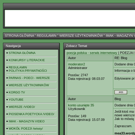
STRONA GŁÓWNA
ˇ
REGULAMIN
ˇ
WIERSZE UŻYTKOWNIKÓW
ˇ
IMAK - MAGAZYN 
Nawigacja
Zobacz Temat
poezja polska - serwis internetowy
| POEZJA I
STRONA GŁÓWNA
Autor
RE: Blog
KONKURSY LITERACKIE
moderator2
Dodane dnia 
REGULAMIN
Administrator
Informacja o b
POLITYKA PRYWATNOŚCI
Postów:
2747
PARNAS - POECI - WIERSZE
Edytowane p
Data rejestracji:
08.03.07
WIERSZE UŻYTKOWNIKÓW
KORGO TV
Autor
Blog
YOUTUBE
konto usunięte 35
Dodane dnia 
WIERSZE /VIDEO/
Użytkownik
Jeśli ktoś ma
PIOSENKA POETYCKA /VIDEO/
nowe wiersze 
Postów:
149
Jak to mówią 
Data rejestracji:
15.07.09
IMAK - MAGAZYN VIDEO
Zapraszam.
WOKÓŁ POEZJI /teksty/
mea33.word