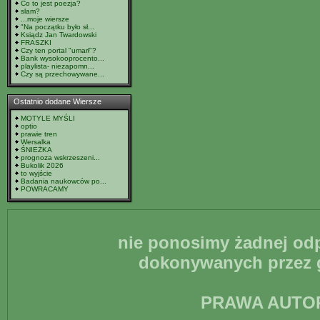
Co to jest poezja?
slam?
...moje wiersze
"Na początku było sł...
Ksiądz Jan Twardowski
FRASZKI
Czy ten portal "umarł"?
Bank wysokooprocento...
playlista- niezapomn...
Czy są przechowywane...
Ostatnio dodane Wiersze
MOTYLE MYŚLI
optio
prawie tren
Wersalka
ŚNIEŻKA
prognoza wskrzeszeni...
Bukolik 2026
to wyjście
Badania naukowców po...
POWRACAMY
nie ponosimy żadnej odp
dokonywanych przez g
PRAWA AUTO