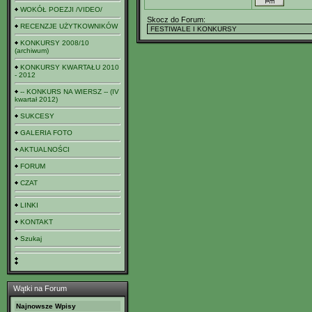
WOKÓŁ POEZJI /VIDEO/
Skocz do Forum:
RECENZJE UŻYTKOWNIKÓW
KONKURSY 2008/10
(archiwum)
KONKURSY KWARTAŁU 2010
- 2012
-- KONKURS NA WIERSZ -- (IV
kwartał 2012)
SUKCESY
GALERIA FOTO
AKTUALNOŚCI
FORUM
CZAT
LINKI
KONTAKT
Szukaj
Wątki na Forum
Najnowsze Wpisy