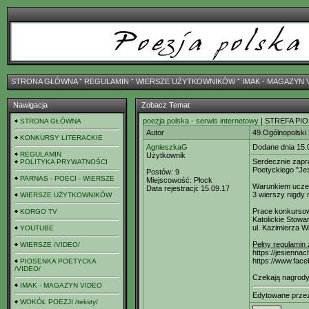
STRONA GŁÓWNA
ˇ
REGULAMIN
ˇ
WIERSZE UŻYTKOWNIKÓW
ˇ
IMAK - MAGAZYN 
Nawigacja
Zobacz Temat
poezja polska - serwis internetowy
| STREFA PIO
STRONA GŁÓWNA
Autor
49.Ogólnopolski
KONKURSY LITERACKIE
AgnieszkaG
Dodane dnia 15.
REGULAMIN
Użytkownik
Serdecznie zapr
POLITYKA PRYWATNOŚCI
Poetyckiego "Je
Postów:
9
PARNAS - POECI - WIERSZE
Miejscowość:
Płock
Warunkiem uczes
Data rejestracji:
15.09.17
3 wierszy nigdy
WIERSZE UŻYTKOWNIKÓW
Prace konkurso
KORGO TV
Katolickie Stowa
ul. Kazimierza Wi
YOUTUBE
Pełny regulamin z
WIERSZE /VIDEO/
https://jesienn
https://www.fac
PIOSENKA POETYCKA
/VIDEO/
Czekają nagrody
IMAK - MAGAZYN VIDEO
Edytowane prze
WOKÓŁ POEZJI /teksty/