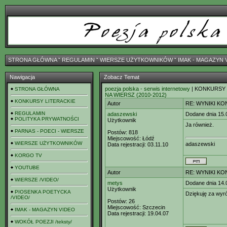
STRONA GŁÓWNA
ˇ
REGULAMIN
ˇ
WIERSZE UŻYTKOWNIKÓW
ˇ
IMAK - MAGAZYN 
Nawigacja
Zobacz Temat
poezja polska - serwis internetowy
| KONKURSY
STRONA GŁÓWNA
NA WIERSZ (2010-2012)
KONKURSY LITERACKIE
Autor
RE: WYNIKI K
REGULAMIN
adaszewski
Dodane dnia 15.
POLITYKA PRYWATNOŚCI
Użytkownik
Ja również.
PARNAS - POECI - WIERSZE
Postów:
818
Miejscowość:
Łódź
WIERSZE UŻYTKOWNIKÓW
adaszewski
Data rejestracji:
03.11.10
KORGO TV
YOUTUBE
Autor
RE: WYNIKI K
WIERSZE /VIDEO/
metys
Dodane dnia 14.
Użytkownik
PIOSENKA POETYCKA
Dziękuję za wyró
/VIDEO/
Postów:
26
Miejscowość:
Szczecin
IMAK - MAGAZYN VIDEO
Data rejestracji:
19.04.07
WOKÓŁ POEZJI /teksty/