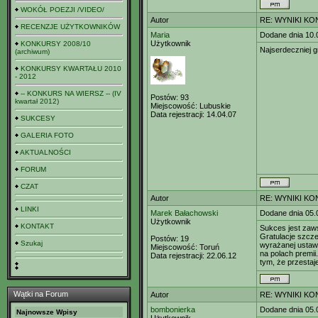
WOKÓŁ POEZJI /VIDEO/
Autor
RE: WYNIKI K
RECENZJE UŻYTKOWNIKÓW
Maria
Dodane dnia 10.
Użytkownik
KONKURSY 2008/10
Najserdeczniej gr
(archiwum)
KONKURSY KWARTAŁU 2010
- 2012
-- KONKURS NA WIERSZ -- (IV
Postów:
93
kwartał 2012)
Miejscowość:
Lubuskie
Data rejestracji:
14.04.07
SUKCESY
GALERIA FOTO
AKTUALNOŚCI
FORUM
CZAT
Autor
RE: WYNIKI K
LINKI
Marek Bałachowski
Dodane dnia 05.
Użytkownik
KONTAKT
Sukces jest zaw
Gratulacje szcze
Postów:
19
Szukaj
wyrażanej ustaw
Miejscowość:
Toruń
na polach premii
Data rejestracji:
22.06.12
tym, że przestaj
Wątki na Forum
Autor
RE: WYNIKI K
bombonierka
Dodane dnia 05.
Najnowsze Wpisy