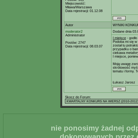
Miejscowość:
Mława/Warszawa
Data rejestracji:
01.12.08
Autor
WYNIKI KONKU
moderator2
Dodane dnia 03.
Administrator
I miejsce
- godło 
Podoba mi się w
Postów:
2747
został tu potrak
Data rejestracji:
08.03.07
przypadku o ban
ciekawa metafory
I miejsce, poniew
Moją uwagę zwróc
skrótowość myśli
tematu i formy. 
Łukasz Jarosz
Skocz do Forum:
nie ponosimy żadnej odp
dokonywanych przez g