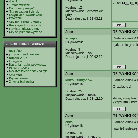
Użytkownik
slam?
GRATKI;))))))))))
...moje wiersze
Postów:
12
Co to jest poezja?
Miejscowość:
tarnowskie
"Na początku było sł...
góry
Ksiądz Jan Twardowski
FRASZKI
Data rejestracji:
19.03.11
Czy ten portal "umarł"?
Bank wysokooprocento...
playlista- niezapomn...
Autor
RE: WYNIKI K
Czy są przechowywane...
Kczajka
Dodane dnia 04.
Użytkownik
Ostatnio dodane Wiersze
I jak tu nie grat
Postów:
3
ŚNIEŻKA
Miejscowość:
Ryki
prognoza wskrzeszeni...
Data rejestracji:
20.02.12
Bukolik 2026
to wyjście
Badania naukowców po...
POWRACAMY
MOUNT EVEREST - GŁĘB...
Autor
RE: WYNIKI K
Otul mnie
Piękna śmierć
konto usunięte 54
Dodane dnia 04.
Żniwna błahostka
Użytkownik
Gratulacje :)
Postów:
25
Miejscowość:
Dęblin
Panie, wsiądzie 
Data rejestracji:
23.12.10
Zygmunta Trzecie
Autor
RE: WYNIKI K
abba
Dodane dnia 04.
Użytkownik
również spieszę 
Postów:
10
Miejscowość:
pszczyna