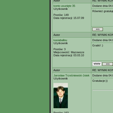
Autor
RE: WYNIKI K
konto usunięte 35
Dodane dnia 04.
Użytkownik
Również gratuluję
Postów:
149
Data rejestracji:
15.07.09
Autor
RE: WYNIKI K
kasiaballou
Dodane dnia 04.
Użytkownik
Gratki! :)
Postów:
3
Miejscowość:
Mazowsze
Data rejestracji:
03.03.10
Autor
RE: WYNIKI K
Jarosław Trześniewski-Jotek
Dodane dnia 04.
Użytkownik
Gratulacje:))
Postów:
163