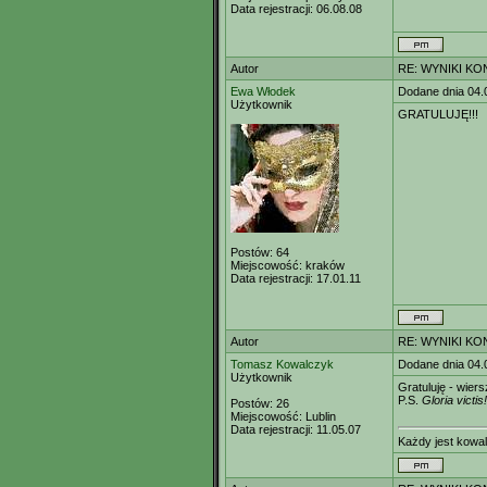
Data rejestracji:
06.08.08
Autor
RE: WYNIKI K
Ewa Włodek
Dodane dnia 04.
Użytkownik
GRATULUJĘ!!!
Postów:
64
Miejscowość:
kraków
Data rejestracji:
17.01.11
Autor
RE: WYNIKI K
Tomasz Kowalczyk
Dodane dnia 04.
Użytkownik
Gratuluję - wier
P.S.
Gloria victis!
Postów:
26
Miejscowość:
Lublin
Data rejestracji:
11.05.07
Każdy jest kowa