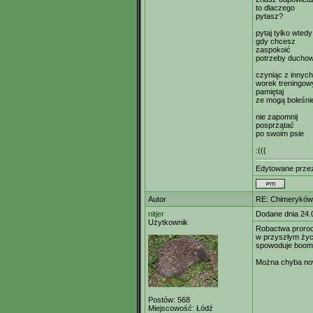
to dlaczego
pytasz?
pytaj tylko wtedy
gdy chcesz
zaspokoić
potrzeby ducho
czyniąc z innych
worek treningow
pamiętaj
ze mogą boleśni
nie zapomnij
posprzątać
po swoim psie
:(((
Edytowane prze
Autor
RE: Chimeryków 
nitjer
Dodane dnia 24.
Użytkownik
Robactwa proro
w przyszłym życ
spowoduje boo
Można chyba nową
Postów:
568
Miejscowość:
Łódź