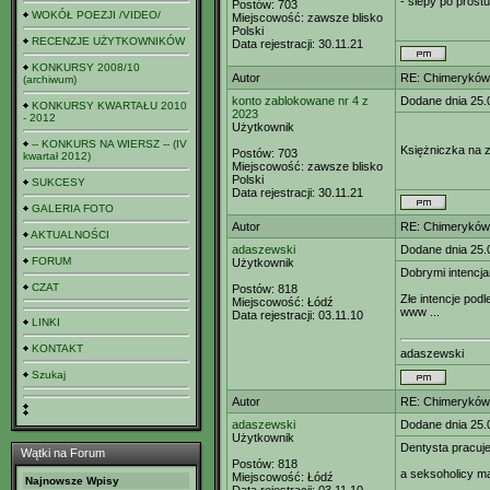
- ślepy po prostu
Postów:
703
WOKÓŁ POEZJI /VIDEO/
Miejscowość:
zawsze blisko
Polski
RECENZJE UŻYTKOWNIKÓW
Data rejestracji:
30.11.21
KONKURSY 2008/10
Autor
RE: Chimeryków 
(archiwum)
konto zablokowane nr 4 z
Dodane dnia 25.
KONKURSY KWARTAŁU 2010
2023
- 2012
Użytkownik
-- KONKURS NA WIERSZ -- (IV
Księżniczka na z
Postów:
703
kwartał 2012)
Miejscowość:
zawsze blisko
Polski
SUKCESY
Data rejestracji:
30.11.21
GALERIA FOTO
Autor
RE: Chimeryków 
AKTUALNOŚCI
adaszewski
Dodane dnia 25.
FORUM
Użytkownik
Dobrymi intencja
CZAT
Postów:
818
Złe intencje pod
Miejscowość:
Łódź
www ...
Data rejestracji:
03.11.10
LINKI
KONTAKT
adaszewski
Szukaj
Autor
RE: Chimeryków 
adaszewski
Dodane dnia 25.
Użytkownik
Dentysta pracu
Wątki na Forum
Postów:
818
a seksoholicy m
Miejscowość:
Łódź
Najnowsze Wpisy