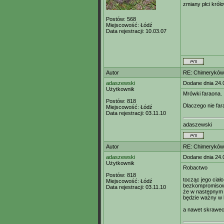
zmiany płci król
Postów:
568
Miejscowość:
Łódź
Data rejestracji:
10.03.07
Autor
RE: Chimeryków 
adaszewski
Dodane dnia 24.
Użytkownik
Mrówki faraona.
Postów:
818
Dlaczego nie fa
Miejscowość:
Łódź
Data rejestracji:
03.11.10
adaszewski
Autor
RE: Chimeryków 
adaszewski
Dodane dnia 24.
Użytkownik
Robactwo
Postów:
818
tocząc jego ciało
Miejscowość:
Łódź
bezkompromisow
Data rejestracji:
03.11.10
że w następnym 
będzie ważny w 
a nawet skrawec