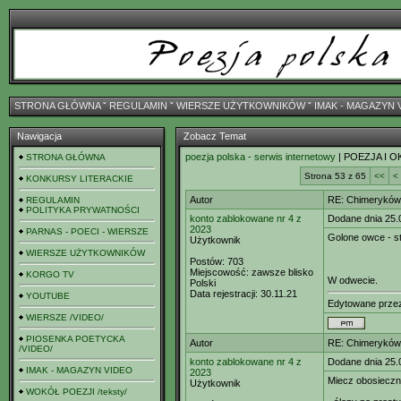
STRONA GŁÓWNA
ˇ
REGULAMIN
ˇ
WIERSZE UŻYTKOWNIKÓW
ˇ
IMAK - MAGAZYN 
Nawigacja
Zobacz Temat
poezja polska - serwis internetowy
| POEZJA I O
STRONA GŁÓWNA
Strona 53 z 65
<<
<
KONKURSY LITERACKIE
Autor
RE: Chimeryków 
REGULAMIN
POLITYKA PRYWATNOŚCI
konto zablokowane nr 4 z
Dodane dnia 25.
2023
PARNAS - POECI - WIERSZE
Golone owce - s
Użytkownik
WIERSZE UŻYTKOWNIKÓW
Postów:
703
Miejscowość:
zawsze blisko
KORGO TV
W odwecie.
Polski
Data rejestracji:
30.11.21
YOUTUBE
Edytowane prz
WIERSZE /VIDEO/
PIOSENKA POETYCKA
Autor
RE: Chimeryków 
/VIDEO/
konto zablokowane nr 4 z
Dodane dnia 25.
IMAK - MAGAZYN VIDEO
2023
Miecz obosiecz
Użytkownik
WOKÓŁ POEZJI /teksty/