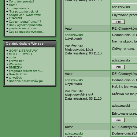
Data rejestracji:
03.11.10
Co to jest poezja?
slam?
adaszewski
...moje wiersze
"Na początku było sł...
Ksiądz Jan Twardowski
Edytowane prz
FRASZKI
Czy ten portal "umarł"?
Bank wysokooprocento...
playlista- niezapomn...
Autor
RE: Chimeryków 
Czy są przechowywane...
adaszewski
Dodane dnia 25.
Użytkownik
Nie ma skutku b
Ostatnio dodane Wiersze
Postów:
818
Ckliwy romans.
Miejscowość:
Łódź
GÓRY LITERATURY
Data rejestracji:
03.11.10
MOTYLE MYŚLI
optio
adaszewski
prawie tren
Wersalka
ŚNIEŻKA
prognoza wskrzeszeni...
Autor
RE: Chimeryków 
Bukolik 2026
to wyjście
adaszewski
Dodane dnia 25.
Badania naukowców po...
Użytkownik
Ha!, i to jest wł
Postów:
818
Królowa nie ma pł
Miejscowość:
Łódź
Data rejestracji:
03.11.10
adaszewski
Edytowane prz
Autor
RE: Chimeryków 
adaszewski
Dodane dnia 25.