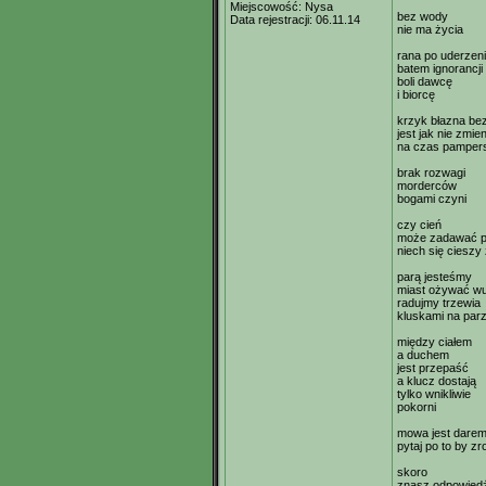
Miejscowość:
Nysa
bez wody
Data rejestracji:
06.11.14
nie ma życia
rana po uderzen
batem ignorancji
boli dawcę
i biorcę
krzyk błazna be
jest jak nie zmie
na czas pamper
brak rozwagi
morderców
bogami czyni
czy cień
może zadawać p
niech się cieszy 
parą jesteśmy
miast ożywać w
radujmy trzewia
kluskami na par
między ciałem
a duchem
jest przepaść
a klucz dostają
tylko wnikliwie
pokorni
mowa jest dare
pytaj po to by z
skoro
znasz odpowied