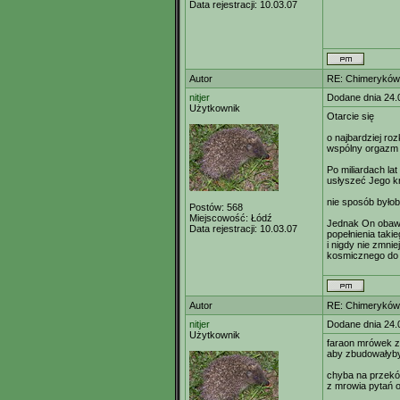
Data rejestracji:
10.03.07
Autor
RE: Chimeryków 
nitjer
Dodane dnia 24.
Użytkownik
Otarcie się
o najbardziej ro
wspólny orgazm
Po miliardach lat
usłyszeć Jego k
nie sposób byłob
Postów:
568
Miejscowość:
Łódź
Jednak On obawi
Data rejestracji:
10.03.07
popełnienia taki
i nigdy nie zmnie
kosmicznego do 
Autor
RE: Chimeryków 
nitjer
Dodane dnia 24.
Użytkownik
faraon mrówek z
aby zbudowałyby
chyba na przekó
z mrowia pytań 