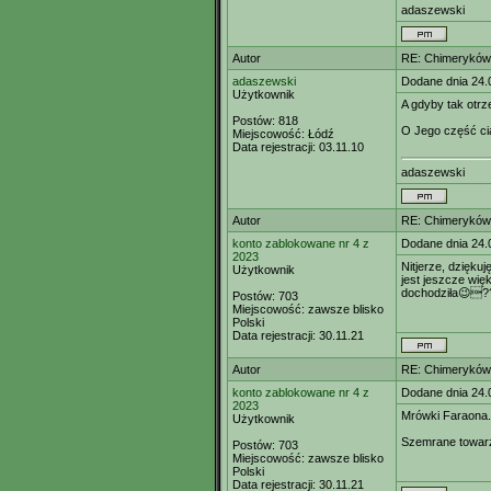
adaszewski
Autor
RE: Chimeryków 
adaszewski
Dodane dnia 24.
Użytkownik
A gdyby tak otrz
Postów:
818
O Jego część cia
Miejscowość:
Łódź
Data rejestracji:
03.11.10
adaszewski
Autor
RE: Chimeryków 
konto zablokowane nr 4 z
Dodane dnia 24.
2023
Nitjerze, dziękuj
Użytkownik
jest jeszcze wię
dochodziła😉??
Postów:
703
Miejscowość:
zawsze blisko
Polski
Data rejestracji:
30.11.21
Autor
RE: Chimeryków 
konto zablokowane nr 4 z
Dodane dnia 24.
2023
Mrówki Faraona.
Użytkownik
Szemrane towar
Postów:
703
Miejscowość:
zawsze blisko
Polski
Data rejestracji:
30.11.21