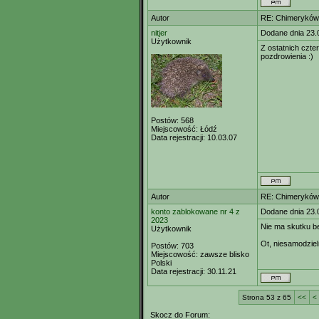
Autor
RE: Chimeryków 
nitjer
Dodane dnia 23.
Użytkownik
Z ostatnich czte
pozdrowienia :)
Postów:
568
Miejscowość:
Łódź
Data rejestracji:
10.03.07
Autor
RE: Chimeryków 
konto zablokowane nr 4 z
Dodane dnia 23.
2023
Nie ma skutku b
Użytkownik
Ot, niesamodzie
Postów:
703
Miejscowość:
zawsze blisko
Polski
Data rejestracji:
30.11.21
Strona 53 z 65
<<
<
Skocz do Forum: