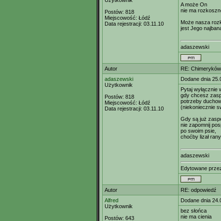
Użytkownik
A może On
nie ma rozkoszne
Postów:
818
Miejscowość:
Łódź
Może nasza roz
Data rejestracji:
03.11.10
jest Jego najban
adaszewski
Autor
RE: Chimeryków 
adaszewski
Dodane dnia 25.
Użytkownik
Pytaj wyłącznie
gdy chcesz zas
Postów:
818
potrzeby ducho
Miejscowość:
Łódź
(niekoniecznie s
Data rejestracji:
03.11.10
Gdy są już zasp
nie zapomnij po
po swoim psie,
choćby lizał ran
adaszewski
Edytowane prz
Autor
RE: odpowiedź
Alfred
Dodane dnia 24.
Użytkownik
bez słońca
nie ma cienia
Postów:
643