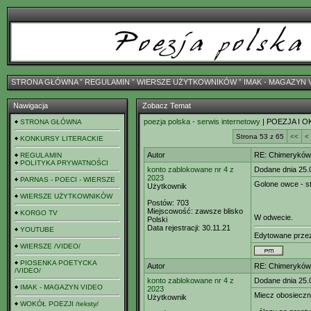
STRONA GŁÓWNA
ˇ
REGULAMIN
ˇ
WIERSZE UŻYTKOWNIKÓW
ˇ
IMAK - MAGAZYN 
Nawigacja
Zobacz Temat
poezja polska - serwis internetowy
| POEZJA I O
STRONA GŁÓWNA
Strona 53 z 65
<<
<
KONKURSY LITERACKIE
Autor
RE: Chimeryków 
REGULAMIN
POLITYKA PRYWATNOŚCI
konto zablokowane nr 4 z
Dodane dnia 25.
2023
PARNAS - POECI - WIERSZE
Golone owce - s
Użytkownik
WIERSZE UŻYTKOWNIKÓW
Postów:
703
Miejscowość:
zawsze blisko
KORGO TV
W odwecie.
Polski
Data rejestracji:
30.11.21
YOUTUBE
Edytowane prz
WIERSZE /VIDEO/
PIOSENKA POETYCKA
Autor
RE: Chimeryków 
/VIDEO/
konto zablokowane nr 4 z
Dodane dnia 25.
IMAK - MAGAZYN VIDEO
2023
Miecz obosiecz
Użytkownik
WOKÓŁ POEZJI /teksty/