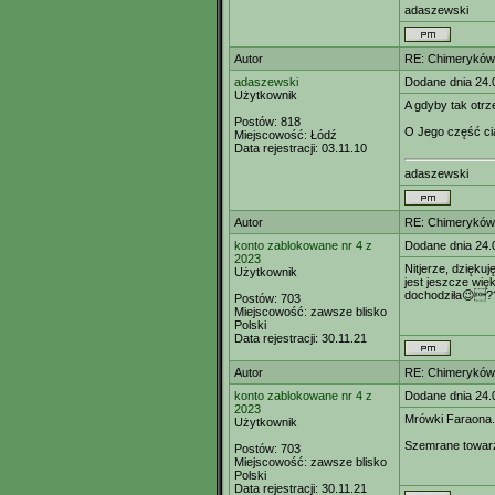
adaszewski
Autor
RE: Chimeryków 
adaszewski
Dodane dnia 24.
Użytkownik
A gdyby tak otrz
Postów:
818
O Jego część cia
Miejscowość:
Łódź
Data rejestracji:
03.11.10
adaszewski
Autor
RE: Chimeryków 
konto zablokowane nr 4 z
Dodane dnia 24.
2023
Nitjerze, dziękuj
Użytkownik
jest jeszcze wię
dochodziła😉??
Postów:
703
Miejscowość:
zawsze blisko
Polski
Data rejestracji:
30.11.21
Autor
RE: Chimeryków 
konto zablokowane nr 4 z
Dodane dnia 24.
2023
Mrówki Faraona.
Użytkownik
Szemrane towar
Postów:
703
Miejscowość:
zawsze blisko
Polski
Data rejestracji:
30.11.21