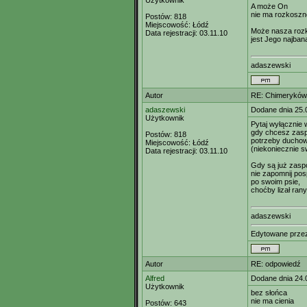
Użytkownik
A może On
nie ma rozkoszne
Postów:
818
Miejscowość:
Łódź
Może nasza roz
Data rejestracji:
03.11.10
jest Jego najban
adaszewski
Autor
RE: Chimeryków 
adaszewski
Dodane dnia 25.
Użytkownik
Pytaj wyłącznie
gdy chcesz zas
Postów:
818
potrzeby ducho
Miejscowość:
Łódź
(niekoniecznie s
Data rejestracji:
03.11.10
Gdy są już zasp
nie zapomnij po
po swoim psie,
choćby lizał ran
adaszewski
Edytowane prz
Autor
RE: odpowiedź
Alfred
Dodane dnia 24.
Użytkownik
bez słońca
nie ma cienia
Postów:
643