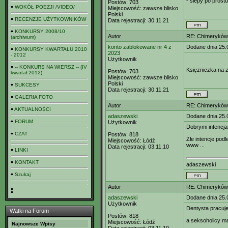
- ślepy po prostu
Postów:
703
WOKÓŁ POEZJI /VIDEO/
Miejscowość:
zawsze blisko
Polski
RECENZJE UŻYTKOWNIKÓW
Data rejestracji:
30.11.21
KONKURSY 2008/10
Autor
RE: Chimeryków 
(archiwum)
konto zablokowane nr 4 z
Dodane dnia 25.
KONKURSY KWARTAŁU 2010
2023
- 2012
Użytkownik
-- KONKURS NA WIERSZ -- (IV
Księżniczka na z
Postów:
703
kwartał 2012)
Miejscowość:
zawsze blisko
Polski
SUKCESY
Data rejestracji:
30.11.21
GALERIA FOTO
Autor
RE: Chimeryków 
AKTUALNOŚCI
adaszewski
Dodane dnia 25.
FORUM
Użytkownik
Dobrymi intencja
CZAT
Postów:
818
Złe intencje pod
Miejscowość:
Łódź
www ...
Data rejestracji:
03.11.10
LINKI
KONTAKT
adaszewski
Szukaj
Autor
RE: Chimeryków 
adaszewski
Dodane dnia 25.
Użytkownik
Dentysta pracu
Wątki na Forum
Postów:
818
a seksoholicy m
Miejscowość:
Łódź
Najnowsze Wpisy