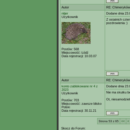
Autor
RE: Chimeryków 
nitjer
Dodane dnia 23.
Użytkownik
Z ostatnich czte
pozdrowienia :)
Postów:
568
Miejscowość:
Łódź
Data rejestracji:
10.03.07
Autor
RE: Chimeryków 
konto zablokowane nr 4 z
Dodane dnia 23.
2023
Nie ma skutku b
Użytkownik
Ot, niesamodzie
Postów:
703
Miejscowość:
zawsze blisko
Polski
Data rejestracji:
30.11.21
Strona 53 z 65
<<
<
Skocz do Forum: