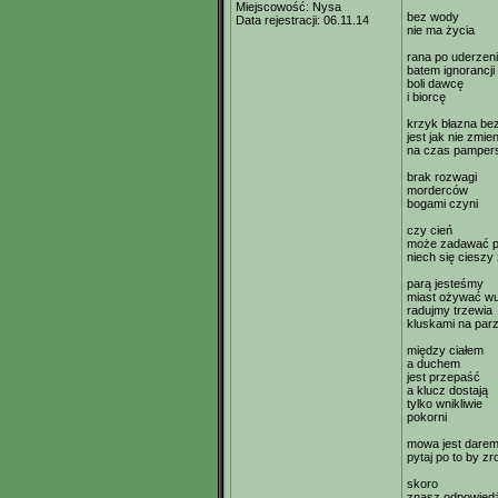
Miejscowość:
Nysa
bez wody
Data rejestracji:
06.11.14
nie ma życia
rana po uderzen
batem ignorancji
boli dawcę
i biorcę
krzyk błazna be
jest jak nie zmie
na czas pamper
brak rozwagi
morderców
bogami czyni
czy cień
może zadawać p
niech się cieszy 
parą jesteśmy
miast ożywać w
radujmy trzewia
kluskami na par
między ciałem
a duchem
jest przepaść
a klucz dostają
tylko wnikliwie
pokorni
mowa jest dare
pytaj po to by z
skoro
znasz odpowied