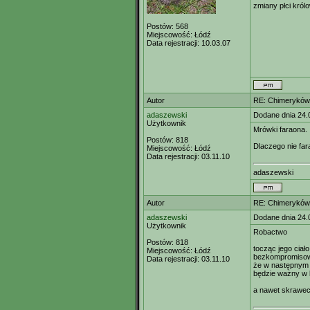
zmiany płci król
Postów:
568
Miejscowość:
Łódź
Data rejestracji:
10.03.07
Autor
RE: Chimeryków 
adaszewski
Dodane dnia 24.
Użytkownik
Mrówki faraona.
Postów:
818
Dlaczego nie fa
Miejscowość:
Łódź
Data rejestracji:
03.11.10
adaszewski
Autor
RE: Chimeryków 
adaszewski
Dodane dnia 24.
Użytkownik
Robactwo
Postów:
818
tocząc jego ciało
Miejscowość:
Łódź
bezkompromisow
Data rejestracji:
03.11.10
że w następnym 
będzie ważny w 
a nawet skrawec