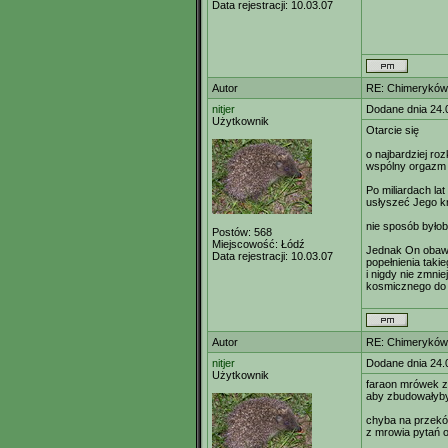
Data rejestracji:
10.03.07
Autor
RE: Chimeryków 
nitjer
Dodane dnia 24.
Użytkownik
Otarcie się
o najbardziej ro
wspólny orgazm
Po miliardach lat
usłyszeć Jego k
nie sposób byłob
Postów:
568
Miejscowość:
Łódź
Jednak On obawi
Data rejestracji:
10.03.07
popełnienia taki
i nigdy nie zmnie
kosmicznego do 
Autor
RE: Chimeryków 
nitjer
Dodane dnia 24.
Użytkownik
faraon mrówek z
aby zbudowałyby
chyba na przekó
z mrowia pytań 