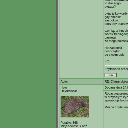
to dlaczego
pytasz?
pytaj tylko wtedy
gdy chcesz
zaspokoić
potrzeby ducho
czyniąc z innych
worek treningow
pamiętaj
ze mogą boleśni
nie zapomnij
posprzątać
po swoim psie
:(((
Edytowane prze
Autor
RE: Chimeryków 
nitjer
Dodane dnia 24.
Użytkownik
Robactwa proro
w przyszłym życ
spowoduje boo
Można chyba nową
Postów:
568
Miejscowość:
Łódź