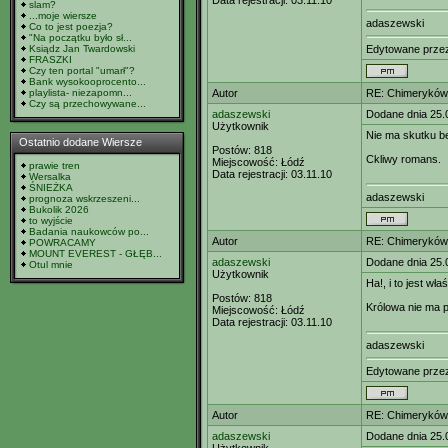
Data rejestracji:
03.11.10
slam?
...moje wiersze
adaszewski
Co to jest poezja?
"Na początku było sł...
Ksiądz Jan Twardowski
Edytowane prz
FRASZKI
Czy ten portal "umarł"?
Bank wysokooprocento...
playlista- niezapomn...
Autor
RE: Chimeryków 
Czy są przechowywane...
adaszewski
Dodane dnia 25.
Użytkownik
Nie ma skutku b
Ostatnio dodane Wiersze
Postów:
818
Ckliwy romans.
Miejscowość:
Łódź
prawie tren
Data rejestracji:
03.11.10
Wersalka
ŚNIEŻKA
adaszewski
prognoza wskrzeszeni...
Bukolik 2026
to wyjście
Badania naukowców po...
Autor
RE: Chimeryków 
POWRACAMY
MOUNT EVEREST - GŁĘB...
adaszewski
Dodane dnia 25.
Otul mnie
Użytkownik
Ha!, i to jest wł
Postów:
818
Królowa nie ma pł
Miejscowość:
Łódź
Data rejestracji:
03.11.10
adaszewski
Edytowane prz
Autor
RE: Chimeryków 
adaszewski
Dodane dnia 25.