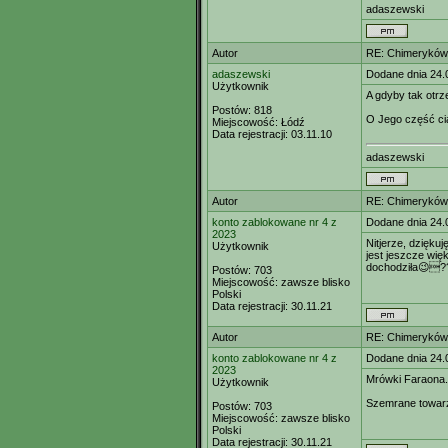
adaszewski
Autor
RE: Chimeryków 
adaszewski
Dodane dnia 24.
Użytkownik
A gdyby tak otrz
Postów:
818
O Jego część cia
Miejscowość:
Łódź
Data rejestracji:
03.11.10
adaszewski
Autor
RE: Chimeryków 
konto zablokowane nr 4 z
Dodane dnia 24.
2023
Nitjerze, dziękuj
Użytkownik
jest jeszcze wię
dochodziła😉??
Postów:
703
Miejscowość:
zawsze blisko
Polski
Data rejestracji:
30.11.21
Autor
RE: Chimeryków 
konto zablokowane nr 4 z
Dodane dnia 24.
2023
Mrówki Faraona.
Użytkownik
Szemrane towar
Postów:
703
Miejscowość:
zawsze blisko
Polski
Data rejestracji:
30.11.21