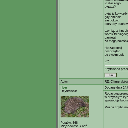
to dlaczego
pytasz?
pytaj tylko wtedy
gdy chcesz
zaspokoić
potrzeby ducho
czyniąc z innych
worek treningow
pamiętaj
ze mogą boleśni
nie zapomnij
posprzątać
po swoim psie
:(((
Edytowane prze
Autor
RE: Chimeryków 
nitjer
Dodane dnia 24.
Użytkownik
Robactwa proro
w przyszłym życ
spowoduje boo
Można chyba nową
Postów:
568
Miejscowość:
Łódź