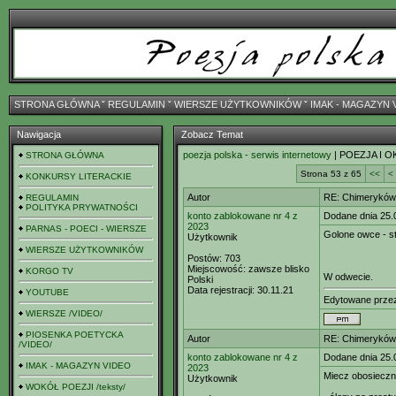
STRONA GŁÓWNA
ˇ
REGULAMIN
ˇ
WIERSZE UŻYTKOWNIKÓW
ˇ
IMAK - MAGAZYN 
Nawigacja
Zobacz Temat
poezja polska - serwis internetowy
| POEZJA I O
STRONA GŁÓWNA
Strona 53 z 65
<<
<
KONKURSY LITERACKIE
Autor
RE: Chimeryków 
REGULAMIN
POLITYKA PRYWATNOŚCI
konto zablokowane nr 4 z
Dodane dnia 25.
2023
PARNAS - POECI - WIERSZE
Golone owce - s
Użytkownik
WIERSZE UŻYTKOWNIKÓW
Postów:
703
Miejscowość:
zawsze blisko
KORGO TV
W odwecie.
Polski
Data rejestracji:
30.11.21
YOUTUBE
Edytowane prz
WIERSZE /VIDEO/
PIOSENKA POETYCKA
Autor
RE: Chimeryków 
/VIDEO/
konto zablokowane nr 4 z
Dodane dnia 25.
IMAK - MAGAZYN VIDEO
2023
Miecz obosiecz
Użytkownik
WOKÓŁ POEZJI /teksty/