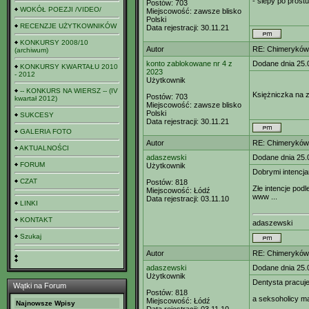
- ślepy po prostu
Postów:
703
WOKÓŁ POEZJI /VIDEO/
Miejscowość:
zawsze blisko
Polski
RECENZJE UŻYTKOWNIKÓW
Data rejestracji:
30.11.21
KONKURSY 2008/10
Autor
RE: Chimeryków 
(archiwum)
konto zablokowane nr 4 z
Dodane dnia 25.
KONKURSY KWARTAŁU 2010
2023
- 2012
Użytkownik
-- KONKURS NA WIERSZ -- (IV
Księżniczka na z
Postów:
703
kwartał 2012)
Miejscowość:
zawsze blisko
Polski
SUKCESY
Data rejestracji:
30.11.21
GALERIA FOTO
Autor
RE: Chimeryków 
AKTUALNOŚCI
adaszewski
Dodane dnia 25.
FORUM
Użytkownik
Dobrymi intencja
CZAT
Postów:
818
Złe intencje pod
Miejscowość:
Łódź
www ...
Data rejestracji:
03.11.10
LINKI
KONTAKT
adaszewski
Szukaj
Autor
RE: Chimeryków 
adaszewski
Dodane dnia 25.
Użytkownik
Dentysta pracu
Wątki na Forum
Postów:
818
a seksoholicy m
Miejscowość:
Łódź
Najnowsze Wpisy