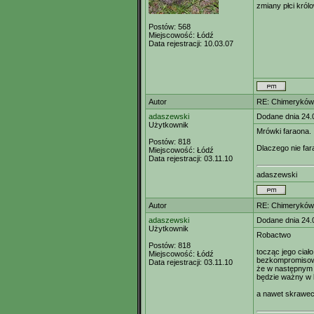
zmiany płci król
Postów:
568
Miejscowość:
Łódź
Data rejestracji:
10.03.07
Autor
RE: Chimeryków 
adaszewski
Dodane dnia 24.
Użytkownik
Mrówki faraona.
Postów:
818
Dlaczego nie fa
Miejscowość:
Łódź
Data rejestracji:
03.11.10
adaszewski
Autor
RE: Chimeryków 
adaszewski
Dodane dnia 24.
Użytkownik
Robactwo
Postów:
818
tocząc jego ciało
Miejscowość:
Łódź
bezkompromisow
Data rejestracji:
03.11.10
że w następnym 
będzie ważny w 
a nawet skrawec