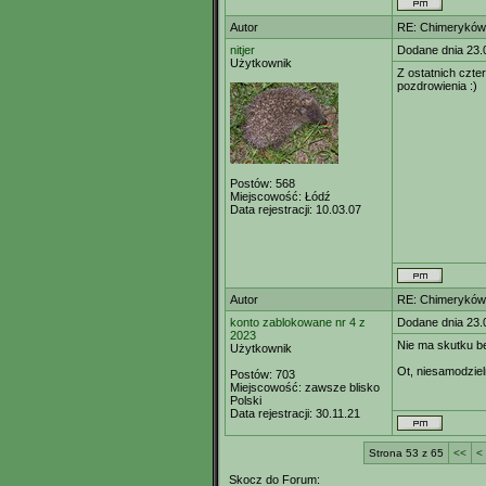
Autor
RE: Chimeryków 
nitjer
Dodane dnia 23.
Użytkownik
Z ostatnich czte
pozdrowienia :)
Postów:
568
Miejscowość:
Łódź
Data rejestracji:
10.03.07
Autor
RE: Chimeryków 
konto zablokowane nr 4 z
Dodane dnia 23.
2023
Nie ma skutku b
Użytkownik
Ot, niesamodzie
Postów:
703
Miejscowość:
zawsze blisko
Polski
Data rejestracji:
30.11.21
Strona 53 z 65
<<
<
Skocz do Forum: