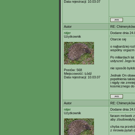
Data rejestracji:
10.03.07
Autor
RE: Chimeryków 
nitjer
Dodane dnia 24.
Użytkownik
Otarcie się
o najbardziej ro
wspólny orgazm
Po miliardach lat
usłyszeć Jego k
nie sposób byłob
Postów:
568
Miejscowość:
Łódź
Jednak On obawi
Data rejestracji:
10.03.07
popełnienia taki
i nigdy nie zmnie
kosmicznego do 
Autor
RE: Chimeryków 
nitjer
Dodane dnia 24.
Użytkownik
faraon mrówek z
aby zbudowałyby
chyba na przekó
z mrowia pytań 