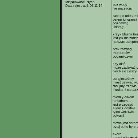
Miejscowość:
Nysa
bez wody
Data rejestracji:
06.11.14
nie ma życia
rana po uderzen
batem ignorancji
boli dawcę
i biorcę
krzyk błazna be
jest jak nie zmie
na czas pamper
brak rozwagi
morderców
bogami czyni
czy cień
może zadawać p
niech się cieszy 
parą jesteśmy
miast ożywać w
radujmy trzewia
kluskami na par
między ciałem
a duchem
jest przepaść
a klucz dostają
tylko wnikliwie
pokorni
mowa jest dare
pytaj po to by z
skoro
znasz odpowied