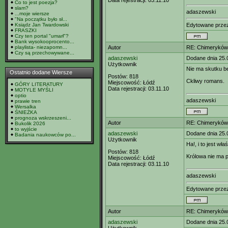
Data rejestracji:
03.11.10
Co to jest poezja?
slam?
adaszewski
...moje wiersze
"Na początku było sł...
Ksiądz Jan Twardowski
Edytowane prz
FRASZKI
Czy ten portal "umarł"?
Bank wysokooprocento...
playlista- niezapomn...
Autor
RE: Chimeryków 
Czy są przechowywane...
adaszewski
Dodane dnia 25.
Użytkownik
Nie ma skutku b
Ostatnio dodane Wiersze
Postów:
818
Ckliwy romans.
Miejscowość:
Łódź
GÓRY LITERATURY
Data rejestracji:
03.11.10
MOTYLE MYŚLI
optio
adaszewski
prawie tren
Wersalka
ŚNIEŻKA
prognoza wskrzeszeni...
Autor
RE: Chimeryków 
Bukolik 2026
to wyjście
adaszewski
Dodane dnia 25.
Badania naukowców po...
Użytkownik
Ha!, i to jest wł
Postów:
818
Królowa nie ma pł
Miejscowość:
Łódź
Data rejestracji:
03.11.10
adaszewski
Edytowane prz
Autor
RE: Chimeryków 
adaszewski
Dodane dnia 25.