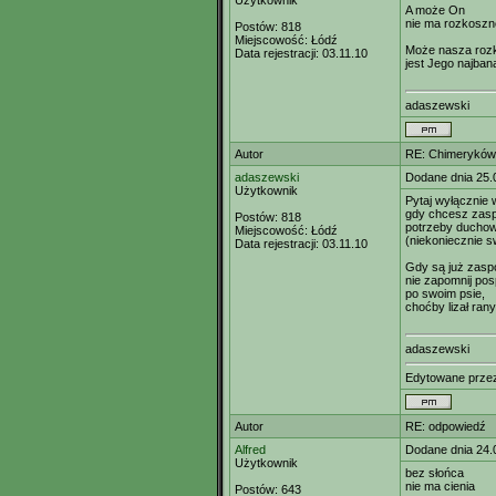
Użytkownik
A może On
nie ma rozkoszne
Postów:
818
Miejscowość:
Łódź
Może nasza roz
Data rejestracji:
03.11.10
jest Jego najban
adaszewski
Autor
RE: Chimeryków 
adaszewski
Dodane dnia 25.
Użytkownik
Pytaj wyłącznie
gdy chcesz zas
Postów:
818
potrzeby ducho
Miejscowość:
Łódź
(niekoniecznie s
Data rejestracji:
03.11.10
Gdy są już zasp
nie zapomnij po
po swoim psie,
choćby lizał ran
adaszewski
Edytowane prz
Autor
RE: odpowiedź
Alfred
Dodane dnia 24.
Użytkownik
bez słońca
nie ma cienia
Postów:
643