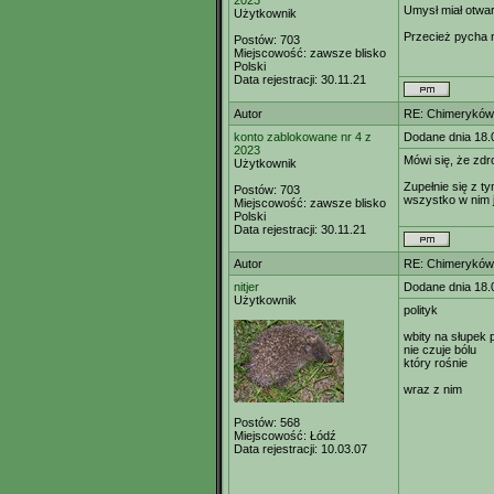
2023
Umysł miał otwar
Użytkownik
Przecież pycha 
Postów:
703
Miejscowość:
zawsze blisko
Polski
Data rejestracji:
30.11.21
Autor
RE: Chimeryków 
konto zablokowane nr 4 z
Dodane dnia 18.
2023
Mówi się, że zdr
Użytkownik
Zupełnie się z t
Postów:
703
wszystko w nim j
Miejscowość:
zawsze blisko
Polski
Data rejestracji:
30.11.21
Autor
RE: Chimeryków 
nitjer
Dodane dnia 18.
Użytkownik
polityk
wbity na słupek 
nie czuje bólu
który rośnie
wraz z nim
Postów:
568
Miejscowość:
Łódź
Data rejestracji:
10.03.07