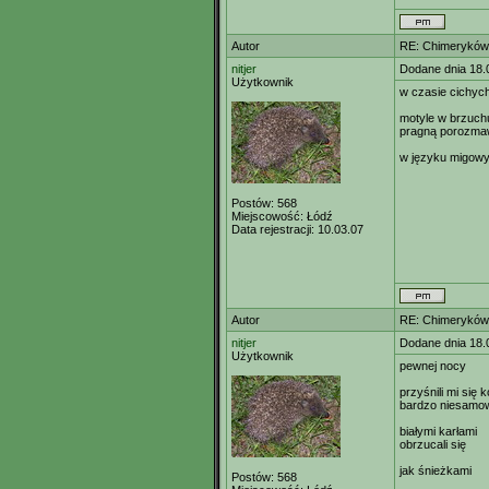
Autor
RE: Chimeryków 
nitjer
Dodane dnia 18.
Użytkownik
w czasie cichych
motyle w brzuch
pragną porozma
w języku migow
Postów:
568
Miejscowość:
Łódź
Data rejestracji:
10.03.07
Autor
RE: Chimeryków 
nitjer
Dodane dnia 18.
Użytkownik
pewnej nocy
przyśnili mi się 
bardzo niesamow
białymi karłami
obrzucali się
jak śnieżkami
Postów:
568