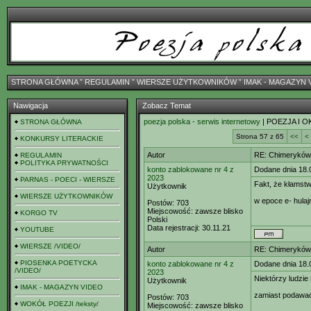
STRONA GŁÓWNA
ˇ
REGULAMIN
ˇ
WIERSZE UŻYTKOWNIKÓW
ˇ
IMAK - MAGAZYN 
Nawigacja
Zobacz Temat
poezja polska - serwis internetowy
| POEZJA I O
STRONA GŁÓWNA
Strona 57 z 65
<<
<
KONKURSY LITERACKIE
Autor
RE: Chimeryków 
REGULAMIN
POLITYKA PRYWATNOŚCI
konto zablokowane nr 4 z
Dodane dnia 18.
2023
PARNAS - POECI - WIERSZE
Fakt, że kłamstw
Użytkownik
WIERSZE UŻYTKOWNIKÓW
w epoce e- hulaj
Postów:
703
Miejscowość:
zawsze blisko
KORGO TV
Polski
Data rejestracji:
30.11.21
YOUTUBE
WIERSZE /VIDEO/
Autor
RE: Chimeryków 
PIOSENKA POETYCKA
konto zablokowane nr 4 z
Dodane dnia 18.
/VIDEO/
2023
Niektórzy ludzie
Użytkownik
IMAK - MAGAZYN VIDEO
zamiast podawać 
Postów:
703
WOKÓŁ POEZJI /teksty/
Miejscowość:
zawsze blisko