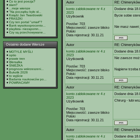
Co to jest poezja?
Autor
RE: Chimeryków 
slam?
...moje wiersze
konto zablokowane nr 4 z
Dodane dnia 18.
"Na początku było sł...
2023
Ksiądz Jan Twardowski
Bycie sobie ster
Użytkownik
FRASZKI
Czy ten portal "umarł"?
Postów:
703
Bank wysokooprocento...
Nie masz nawet j
Miejscowość:
zawsze blisko
playlista- niezapomn...
Polski
Czy są przechowywane...
Data rejestracji:
30.11.21
Ostatnio dodane Wiersze
Autor
RE: Chimeryków 
konto zablokowane nr 4 z
Dodane dnia 18.
MOTYLE MYŚLI
2023
optio
Nie zawsze moż
prawie tren
Użytkownik
Wersalka
ŚNIEŻKA
Postów:
703
prognoza wskrzeszeni...
Najpierw trzeba 
Miejscowość:
zawsze blisko
Bukolik 2026
Polski
to wyjście
Data rejestracji:
30.11.21
Badania naukowców po...
POWRACAMY
Autor
RE: Chimeryków 
konto zablokowane nr 4 z
Dodane dnia 18.
2023
Chirurg - lubi
Użytkownik
Postów:
703
Miejscowość:
zawsze blisko
Polski
Data rejestracji:
30.11.21
Autor
RE: Chimeryków 
konto zablokowane nr 4 z
Dodane dnia 18.