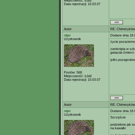
Miejscowość:
Łódź
Data rejestracji:
10.03.07
Autor
RE: Chimeryków 
nitjer
Dodane dnia 18.
Użytkownik
życie pozaziems
zamknięta w szkl
gwiazda śmierci
tylko pozagrobo
Postów:
568
Miejscowość:
Łódź
Data rejestracji:
10.03.07
Autor
RE: Chimeryków 
nitjer
Dodane dnia 18.
Użytkownik
Szczęście
podzielone jak to
na kawałki