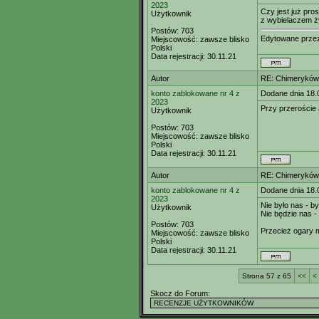
2023
Czy jest już pro
Użytkownik
z wybielaczem 
Postów:
703
Edytowane prz
Miejscowość:
zawsze blisko
Polski
Data rejestracji:
30.11.21
Autor
RE: Chimeryków 
konto zablokowane nr 4 z
Dodane dnia 18.
2023
Przy przeroście 
Użytkownik
Postów:
703
Miejscowość:
zawsze blisko
Polski
Data rejestracji:
30.11.21
Autor
RE: Chimeryków 
konto zablokowane nr 4 z
Dodane dnia 18.
2023
Nie było nas - b
Użytkownik
Nie będzie nas -
Postów:
703
Przecież ogary 
Miejscowość:
zawsze blisko
Polski
Data rejestracji:
30.11.21
Strona 57 z 65
<<
<
Skocz do Forum: