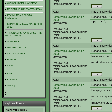
Polski
WOKÓŁ POEZJI /VIDEO/
Data rejestracji:
30.11.21
RECENZJE UŻYTKOWNIKÓW
Autor
RE: Chimeryków 
KONKURSY 2008/10
konto zablokowane nr 4 z
Dodane dnia 18.
(archiwum)
2023
SPIS TREŚCI - p
Użytkownik
KONKURSY KWARTAŁU 2010
- 2012
Postów:
703
Miejscowość:
zawsze blisko
-- KONKURS NA WIERSZ -- (IV
Polski
kwartał 2012)
Data rejestracji:
30.11.21
SUKCESY
Autor
RE: Chimeryków 
GALERIA FOTO
konto zablokowane nr 4 z
Dodane dnia 18.
AKTUALNOŚCI
2023
Narzekacie, że 
Użytkownik
FORUM
ale skąd wiecie
Postów:
703
CZAT
Miejscowość:
zawsze blisko
Polski
Data rejestracji:
30.11.21
LINKI
KONTAKT
Autor
RE: Chimeryków 
konto zablokowane nr 4 z
Dodane dnia 18.
Szukaj
2023
Budujmy mosty p
Użytkownik
nie będziemy mu
Postów:
703
Miejscowość:
zawsze blisko
Edytowane prz
Polski
Wątki na Forum
Data rejestracji:
30.11.21
Najnowsze Wpisy