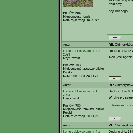
ze świeczką zd
szukamy
najsłodszego
Postów:
568
Miejscowość:
Łódź
Data rejestracji:
10.03.07
Autor
RE: Chimeryków 
konto zablokowane nr 4 z
Dodane dnia 18.
2023
A co, jeśli będ
Użytkownik
Postów:
703
Miejscowość:
zawsze blisko
Polski
Data rejestracji:
30.11.21
Autor
RE: Chimeryków 
konto zablokowane nr 4 z
Dodane dnia 18.
2023
W roku przestępn
Użytkownik
Edytowane prz
Postów:
703
Miejscowość:
zawsze blisko
Polski
Data rejestracji:
30.11.21
Autor
RE: Chimeryków 
konto zablokowane nr 4 z
Dodane dnia 18.