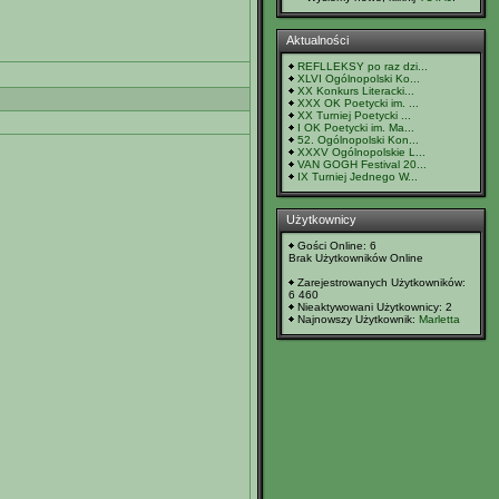
Aktualności
REFLLEKSY po raz dzi...
XLVI Ogólnopolski Ko...
XX Konkurs Literacki...
XXX OK Poetycki im. ...
XX Turniej Poetycki ...
I OK Poetycki im. Ma...
52. Ogólnopolski Kon...
XXXV Ogólnopolskie L...
VAN GOGH Festival 20...
IX Turniej Jednego W...
Użytkownicy
Gości Online: 6
Brak Użytkowników Online
Zarejestrowanych Użytkowników:
6 460
Nieaktywowani Użytkownicy: 2
Najnowszy Użytkownik:
Marletta