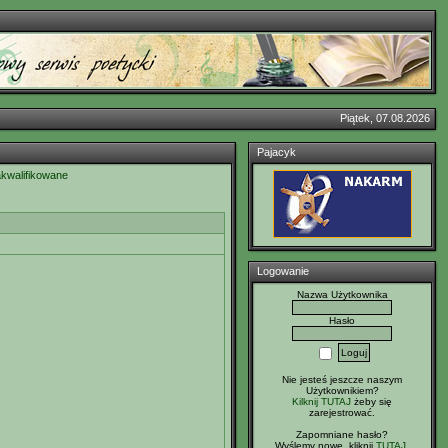
Piątek, 07.08.2026
Pajacyk
akwalifikowane
Logowanie
Nazwa Użytkownika
Hasło
Nie jesteś jeszcze naszym
Użytkownikiem?
Kilknij TUTAJ
żeby się
zarejestrować.
Zapomniane hasło?
Wyślemy nowe, kliknij
TUTAJ
.