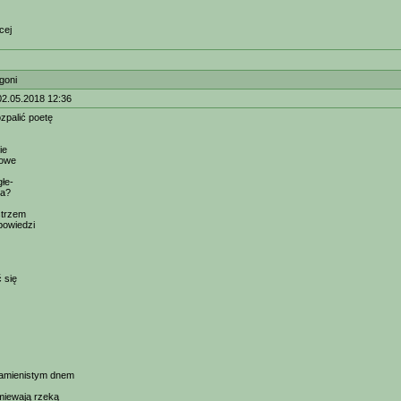
cej
goni
02.05.2018 12:36
zpalić poetę
ie
żowe
łe-
sa?
strzem
powiedzi
 się
kamienistym dnem
miewają rzeką