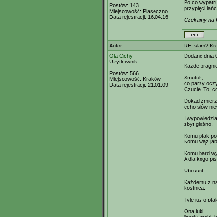
Po co wypatru
Postów:
143
przypięci łań
Miejscowość:
Piaseczno
Data rejestracji:
16.04.16
Czekamy na k
Autor
RE: slam? Kr
Ola Cichy
Dodane dnia 
Użytkownik
Każde pragnie
Postów:
566
Smutek,
Miejscowość:
Kraków
co parzy oczy
Data rejestracji:
21.01.09
Czucie. To, c
Dokąd zmier
echo słów ni
I wypowiedzi
zbyt głośno.
Komu ptak pod
Komu wąż jabł
Komu bard wy
A dla kogo pis
Ubi sunt.
Każdemu z n
kostnica.
Tyle już o pt
Ona lubi