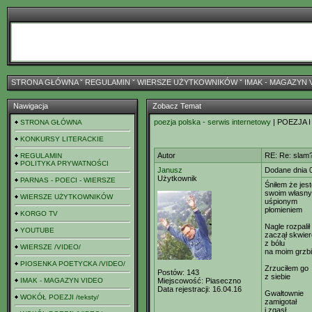
STRONA GŁÓWNA
ˇ
REGULAMIN
ˇ
WIERSZE UŻYTKOWNIKÓW
ˇ
IMAK - MAGAZYN 
Nawigacja
Zobacz Temat
poezja polska - serwis internetowy
| POEZJA I
STRONA GŁÓWNA
KONKURSY LITERACKIE
Autor
RE: Re: slam
REGULAMIN
POLITYKA PRYWATNOŚCI
Janusz
Dodane dnia 
Użytkownik
PARNAS - POECI - WIERSZE
Śniłem że jes
swoim własn
WIERSZE UŻYTKOWNIKÓW
uśpionym
płomieniem
KORGO TV
Nagle rozpalił
YOUTUBE
zaczął skwie
z bólu
WIERSZE /VIDEO/
na moim grzbi
PIOSENKA POETYCKA /VIDEO/
Zrzuciłem go
Postów:
143
z siebie
IMAK - MAGAZYN VIDEO
Miejscowość:
Piaseczno
Data rejestracji:
16.04.16
Gwałtownie
WOKÓŁ POEZJI /teksty/
zamigotał
i zgasł