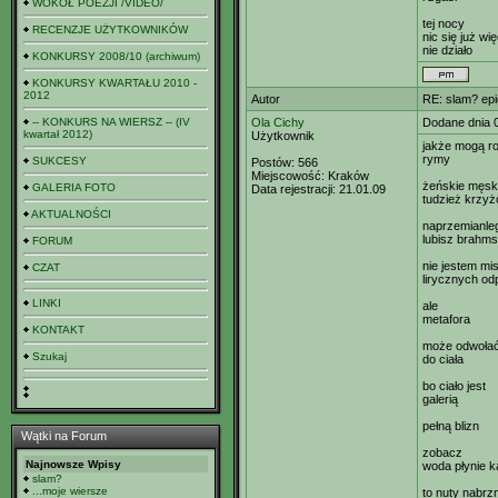
WOKÓŁ POEZJI /VIDEO/
tej nocy
RECENZJE UŻYTKOWNIKÓW
nic się już wię
nie działo
KONKURSY 2008/10 (archiwum)
KONKURSY KWARTAŁU 2010 -
2012
Autor
RE: slam? epi
-- KONKURS NA WIERSZ -- (IV
Ola Cichy
Dodane dnia 
kwartał 2012)
Użytkownik
jakże mogą ro
rymy
SUKCESY
Postów:
566
Miejscowość:
Kraków
żeńskie męsk
GALERIA FOTO
Data rejestracji:
21.01.09
tudzież krzy
AKTUALNOŚCI
naprzemianleg
lubisz brahm
FORUM
nie jestem mi
CZAT
lirycznych od
LINKI
ale
metafora
KONTAKT
może odwołać
Szukaj
do ciała
bo ciało jest
galerią
pełną blizn
Wątki na Forum
zobacz
Najnowsze Wpisy
woda płynie 
slam?
...moje wiersze
to nuty nabrz