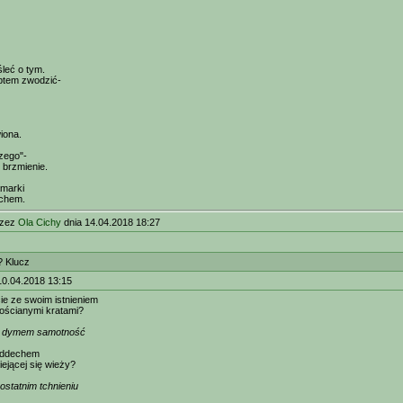
leć o tym.
tem zwodzić-
iona.
szego"-
 brzmienie.
marki
chem.
rzez
Ola Cichy
dnia 14.04.2018 18:27
? Klucz
10.04.2018 13:15
e ze swoim istnieniem
ościanymi kratami?
 dymem samotność
 oddechem
ejącej się wieży?
statnim tchnieniu