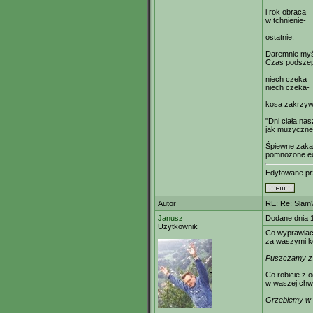
i rok obraca
w tchnienie-
ostatnie.
Daremnie myś
Czas podszep
niech czeka
niech czeka-
kosa zakrzyw
"Dni ciała na
jak muzyczne
Śpiewne zaka
pomnożone e
Edytowane p
Autor
RE: Re: Slam
Janusz
Dodane dnia 
Użytkownik
Co wyprawiaci
za waszymi k
Puszczamy z
Co robicie z
w waszej chwi
Grzebiemy w o