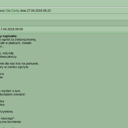
rzez
Ola Cichy
dnia 27.04.2018 06:22
17.04.2018 09:59
y napisał/a:
ię ogród za żelazną bramą.
łe w płatkach, światło
i...
n, mój miły.
łowa płoszy.
nie dla nas kos na parkanie,
tóry w zamku zgrzyta
aca
ie-
 myśleć o tym.
dszeptem zwodzić-
eka
eka-
rzywiona.
a naszego"-
czne brzmienie.