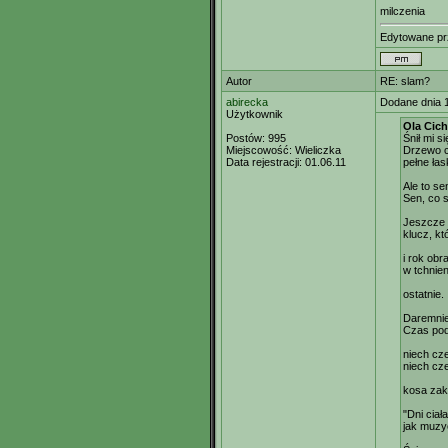
milczenia
Edytowane p
Autor
RE: slam?
abirecka
Dodane dnia 
Użytkownik
Ola Cich
Postów:
995
Śnił mi s
Miejscowość:
Wieliczka
Drzewo ca
Data rejestracji:
01.06.11
pełne łask
Ale to se
Sen, co s
Jeszcze 
klucz, k
i rok obr
w tchnien
ostatnie.
Daremnie
Czas po
niech cz
niech cz
kosa zak
"Dni ciał
jak muzy