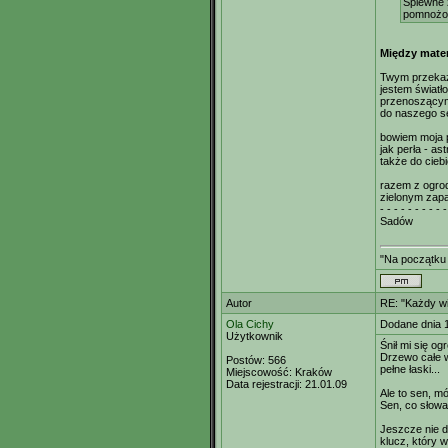
Śpiewne 
pomnożo
Między mate
Twym przek
jestem świat
przenoszącym
do naszego s
bowiem moja 
jak perła - ast
także do cieb
razem z ogro
zielonym zap
- - - - - - - - - -
Sadów
"Na początku 
Autor
RE: "Każdy wi
Ola Cichy
Dodane dnia 
Użytkownik
Śnił mi się o
Drzewo całe w
Postów:
566
pełne łaski...
Miejscowość:
Kraków
Data rejestracji:
21.01.09
Ale to sen, mój
Sen, co słowa
Jeszcze nie d
klucz, który 