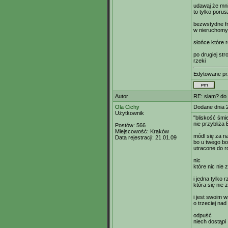
udawaj że mni
to tylko porus
bezwstydne f
w nieruchomy
słońce które 
po drugiej str
rzeki
Edytowane p
Autor
RE: slam? do 
Ola Cichy
Dodane dnia 
Użytkownik
"bliskość śmie
nie przybliża
Postów:
566
Miejscowość:
Kraków
módl się za n
Data rejestracji:
21.01.09
bo u twego b
utracone do r
nic
które nic nie
i jedna tylko 
która się nie 
i jest swoim 
o trzeciej na
odpuść
niech dostąpi