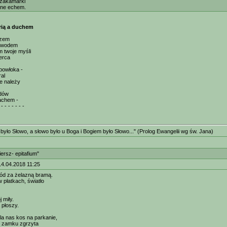
zakamarki
ne echem.
rią a duchem
azem
łowodem
 twoje myśli
erca
powłoka -
ral
ie należy
dów
achem -
 - - - - - - -
było Słowo, a słowo było u Boga i Bogiem było Słowo..." (Prolog Ewangelii wg św. Jana)
ersz- epitafium"
14.04.2018 11:25
gród za żelazną bramą.
 płatkach, światło
 miły.
 płoszy.
la nas kos na parkanie,
w zamku zgrzyta