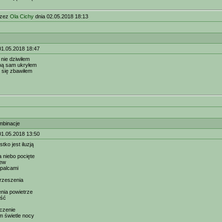
rzez
Ola Cichy
dnia 02.05.2018 18:13
01.05.2018 18:47
 nie dziwiłem
bą sam ukryłem
 się zbawiłem
mbinacje
01.05.2018 13:50
ko jest iluzją
a niebo pocięte
zew
 palcami
rzeszenia
nia powietrze
ość
czenie
 świetle nocy