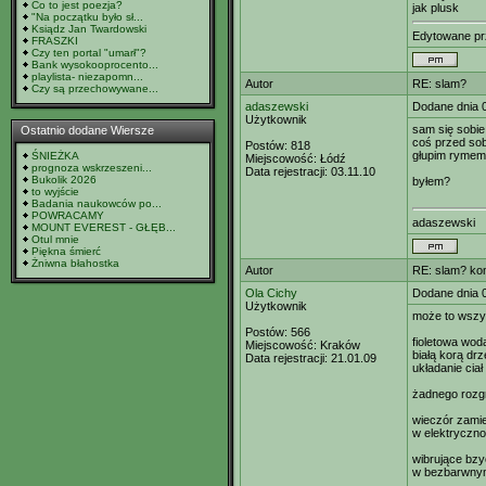
Co to jest poezja?
jak plusk
"Na początku było sł...
Ksiądz Jan Twardowski
Edytowane p
FRASZKI
Czy ten portal "umarł"?
Bank wysokooprocento...
playlista- niezapomn...
Autor
RE: slam?
Czy są przechowywane...
adaszewski
Dodane dnia 
Użytkownik
sam się sobie
Ostatnio dodane Wiersze
coś przed so
Postów:
818
głupim rymem
ŚNIEŻKA
Miejscowość:
Łódź
prognoza wskrzeszeni...
Data rejestracji:
03.11.10
Bukolik 2026
byłem?
to wyjście
Badania naukowców po...
POWRACAMY
adaszewski
MOUNT EVEREST - GŁĘB...
Otul mnie
Piękna śmierć
Żniwna błahostka
Autor
RE: slam? ko
Ola Cichy
Dodane dnia 
Użytkownik
może to wszyst
Postów:
566
fioletowa wod
Miejscowość:
Kraków
białą korą dr
Data rejestracji:
21.01.09
układanie ciał
żadnego rozg
wieczór zamie
w elektryczn
wibrujące bzy
w bezbarwnym