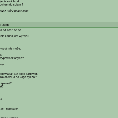
jecie moich rąk
cuchem do ściany?
lucz który podarujesz
ól Duch
07.04.2018 06:00
nie żądne jest wyrazu.
.
o czuć nie może.
za
ewypowiedzianych?
anych
powiadał, a z kogo żartował?
ko dawał, a do kogo syczał?
śpiewał?
ał?
as-
akach napisano.