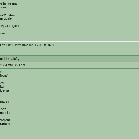
e tu nie ma
zenie
razy trawa
m upale
rozpala ogień
onie
rzez
Ola Cichy
dnia 02.05.2018 04:36
ciebie należy
26.04.2018 21:13
rci
 Boga"
ami
oku
dzenia
 znaczy
rzecz
zmienia
wrogiem
d ranem