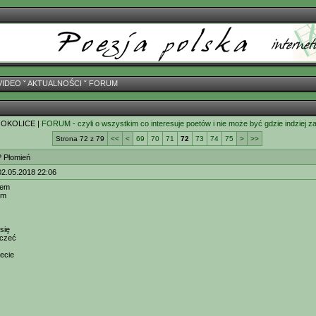
VIDEO
ˇ
AKTUALNOŚCI
ˇ
FORUM
 OKOLICE |
FORUM - czyli o wszystkim co interesuje poetów i nie może być gdzie indziej z
Strona 72 z 79
<<
<
69
70
71
72
73
74
75
>
>>
? Płomień
02.05.2018 22:06
tem
ym
 się
rczeć
ecie