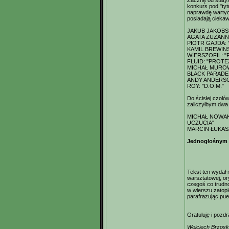
Zacznę od staty
konkurs pod "tyt
naprawdę wartych
posiadają ciekaw
JAKUB JAKOBS
AGATA ZUZANN
PIOTR GAJDA: 
KAMIL BREWINS
WIERSZOFIL: "
FLUID: "PROTE
MICHAŁ MUROW
BLACK PARADE
ANDY ANDERSO
ROY: "D.O.M."
Do ścisłej czołó
zaliczyłbym dwa 
MICHAŁ NOWAK
UCZUCIA"
MARCIN ŁUKAS
Jednogłośnym 
Tekst ten wydał 
warsztatowej, or
czegoś co trudn
w wierszu zatopi
parafrazując pue
Gratuluję i pozd
Wojciech Brzos