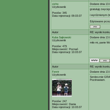
cicho
Dodane dnia 13.
Użytkownik
gratuluję zwycię
Postów:
345
i wyróżnionym (t
Data rejestracji:
09.03.07
Edytowane prz
Autor
RE: wyniki konk
Kuba Sajkowski
Dodane dnia 13.
Użytkownik
miło mi, panie W
Postów:
479
Miejscowość:
Poznań
Data rejestracji:
10.03.07
Autor
RE: wyniki konk
Fenrir
Dodane dnia 13.
Użytkownik
Serdecznie GRA
Pozdrawiam.
Postów:
247
Miejscowość:
Dania
Data rejestracji:
10.03.07