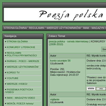
STRONA GŁÓWNA
ˇ
REGULAMIN
ˇ
WIERSZE UŻYTKOWNIKÓW
ˇ
IMAK - MAGAZYN 
Nawigacja
Zobacz Temat
poezja polska - serwis internetowy
| KONKURSY
STRONA GŁÓWNA
(2008-2010)
KONKURSY LITERACKIE
Str
REGULAMIN
POLITYKA PRYWATNOŚCI
Autor
RE: Wyniki konk
konto usunięte 56
Dodane dnia 13.
PARNAS - POECI - WIERSZE
Użytkownik
serdecznie dołąc
WIERSZE UŻYTKOWNIKÓW
twórczością.
Postów:
291
Miejscowość:
Hrubieszów
KORGO TV
Data rejestracji:
24.03.07
"Powierz swe dzi
YOUTUBE
a nie przepadnie.
Salomon
WIERSZE /VIDEO/
PIOSENKA POETYCKA
/VIDEO/
Autor
RE: Wyniki konk
IMAK - MAGAZYN VIDEO
vigilante
Dodane dnia 13.
Użytkownik
WOKÓŁ POEZJI /teksty/
Gratuluję wszsyt