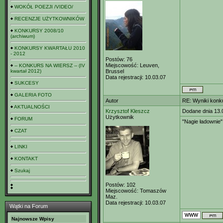
WOKÓŁ POEZJI /VIDEO/
RECENZJE UŻYTKOWNIKÓW
KONKURSY 2008/10
(archiwum)
KONKURSY KWARTAŁU 2010
- 2012
Postów:
76
Miejscowość:
Leuven,
-- KONKURS NA WIERSZ -- (IV
kwartał 2012)
Brussel
Data rejestracji:
10.03.07
SUKCESY
GALERIA FOTO
Autor
RE: Wyniki konk
AKTUALNOŚCI
Krzysztof Kleszcz
Dodane dnia 13.
Użytkownik
FORUM
"Nagie ładownie"
CZAT
LINKI
KONTAKT
Szukaj
Postów:
102
Miejscowość:
Tomaszów
Maz.
Data rejestracji:
10.03.07
Wątki na Forum
Najnowsze Wpisy