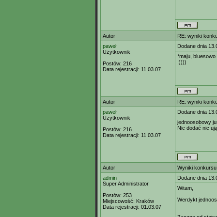
Autor
RE: wyniki konk
paweł
Dodane dnia 13.
Użytkownik
*maju, bluesowo
:))))
Postów:
216
Data rejestracji:
11.03.07
Autor
RE: wyniki konk
paweł
Dodane dnia 13.
Użytkownik
jednoosobowy ju
Nic dodać nic uj
Postów:
216
Data rejestracji:
11.03.07
Autor
Wyniki konkursu
admin
Dodane dnia 13.
Super Administrator
Witam,
Postów:
253
Werdykt jednoos
Miejscowość:
Kraków
Data rejestracji:
01.03.07