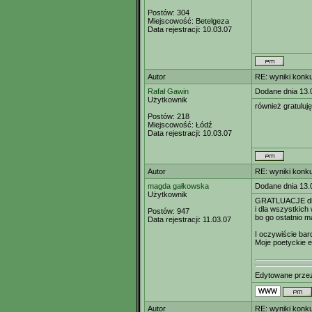
Postów:
304
Miejscowość:
Betelgeza
Data rejestracji:
10.03.07
Autor
RE: wyniki konk
Rafał Gawin
Dodane dnia 13.
Użytkownik
również gratuluję
Postów:
218
Miejscowość:
Łódź
Data rejestracji:
10.03.07
Autor
RE: wyniki konk
magda gałkowska
Dodane dnia 13.
Użytkownik
GRATLUACJE dl
i dla wszystkich
Postów:
947
bo go ostatnio 
Data rejestracji:
11.03.07
I oczywiście bar
Moje poetyckie e
Edytowane prz
Autor
RE: wyniki konk