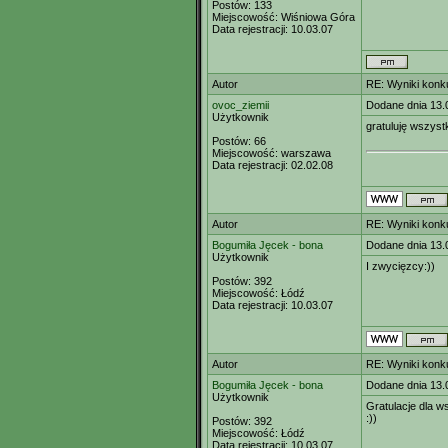
Postów:
133
Miejscowość:
Wiśniowa Góra
Data rejestracji:
10.03.07
Autor
RE: Wyniki konk
ovoc_ziemii
Dodane dnia 13.
Użytkownik
gratuluję wszyst
Postów:
66
Miejscowość:
warszawa
Data rejestracji:
02.02.08
Autor
RE: Wyniki konk
Bogumiła Jęcek - bona
Dodane dnia 13.
Użytkownik
I zwycięzcy:))
Postów:
392
Miejscowość:
Łódź
Data rejestracji:
10.03.07
Autor
RE: Wyniki konk
Bogumiła Jęcek - bona
Dodane dnia 13.
Użytkownik
Gratulacje dla 
:))
Postów:
392
Miejscowość:
Łódź
Data rejestracji:
10.03.07