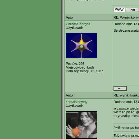
Autor
RE: Wyniki konk
Christos Kargas
Dodane dnia 13.
Użytkownik
Serdeczne gratu
Postów:
295
Miejscowość:
Łódź
Data rejestracji:
11.09.07
Autor
RE: wyniki konk
captain howdy
Dodane dnia 13.
Użytkownik
ja zawsze wiedzi
wiersze pisze. gr
trzynastkę. cies
I will never go 
Edytowane prz