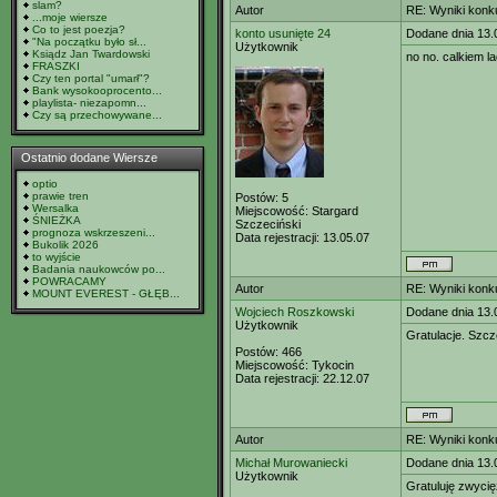
slam?
Autor
RE: Wyniki konk
...moje wiersze
Co to jest poezja?
konto usunięte 24
Dodane dnia 13.
"Na początku było sł...
Użytkownik
Ksiądz Jan Twardowski
no no. calkiem l
FRASZKI
Czy ten portal "umarł"?
Bank wysokooprocento...
playlista- niezapomn...
Czy są przechowywane...
Ostatnio dodane Wiersze
optio
prawie tren
Postów:
5
Wersalka
Miejscowość:
Stargard
ŚNIEŻKA
Szczeciński
prognoza wskrzeszeni...
Data rejestracji:
13.05.07
Bukolik 2026
to wyjście
Badania naukowców po...
POWRACAMY
Autor
RE: Wyniki konk
MOUNT EVEREST - GŁĘB...
Wojciech Roszkowski
Dodane dnia 13.
Użytkownik
Gratulacje. Szcz
Postów:
466
Miejscowość:
Tykocin
Data rejestracji:
22.12.07
Autor
RE: Wyniki konk
Michał Murowaniecki
Dodane dnia 13.
Użytkownik
Gratuluję zwycięz