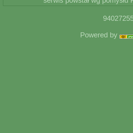
serwis powstał wg pomysłu P
94027255
Powered by