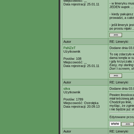
Miejscowość:
,,,
- w limeryku mus
Data rejestracji:
25.01.11
JEDEN wątek ... 
- kiedy pakujesz
prowadzi, a całoś
- jeśli limeryk j
po prostu nijaki ..
Autor
RE: Limeryki
PaNZeT
Dodane dnia 03.
Użytkownik
To się zdarzyło w
dama tonęła w s
Postów:
108
i gdy krzyczała:
Miejscowość:
,,,
Easy, my darling
Data rejestracji:
25.01.11
Don`t screem, shu
Autor
RE: Limeryki
silva
Dodane dnia 03.
Użytkownik
Pewien linoskocz
miał teściową jak
Postów:
1789
Chodził po linie,
Miejscowość:
Ostrołęka
myśląc, że zgini
Data rejestracji:
20.09.13
i nie będzie już 
Edytowane prz
Autor
RE: Limeryki