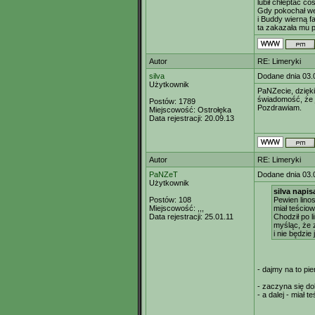
lubił chłeptać c
Gdy pokochał w
i Buddy wierną f
ta zakazała mu p
Autor
RE: Limeryki
silva
Dodane dnia 03.
Użytkownik
PaNZecie, dzięki
świadomość, że j
Postów:
1789
Pozdrawiam.
Miejscowość:
Ostrołęka
Data rejestracji:
20.09.13
Autor
RE: Limeryki
PaNZeT
Dodane dnia 03.
Użytkownik
silva napisa
Postów:
108
Pewien lino
Miejscowość:
,,,
miał teściow
Data rejestracji:
25.01.11
Chodził po li
myśląc, że 
i nie będzie
- dajmy na to pie
- zaczyna się dob
- a dalej - miał t