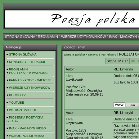
STRONA GŁÓWNA
ˇ
REGULAMIN
ˇ
WIERSZE UŻYTKOWNIKÓW
ˇ
IMAK - MAGAZYN 
Nawigacja
Zobacz Temat
poezja polska - serwis internetowy
| POEZJA I O
STRONA GŁÓWNA
Strona 12 z 17
<<
KONKURSY LITERACKIE
Autor
RE: Limeryki
REGULAMIN
POLITYKA PRYWATNOŚCI
silva
Dodane dnia 05.
Użytkownik
PARNAS - POECI - WIERSZE
Już było tu 138
Postów:
1789
WIERSZE UŻYTKOWNIKÓW
Miejscowość:
Ostrołęka
Data rejestracji:
20.09.13
KORGO TV
YOUTUBE
WIERSZE /VIDEO/
Autor
RE: Limeryki
PIOSENKA POETYCKA
silva
Dodane dnia 05.
/VIDEO/
Użytkownik
Raz pewien hipo
IMAK - MAGAZYN VIDEO
zdradził żonę z 
Postów:
1789
pokonała supere
Miejscowość:
Ostrołęka
WOKÓŁ POEZJI /teksty/
więc ten chętnie
Data rejestracji:
20.09.13