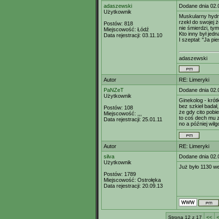
adaszewski
Dodane dnia 02.
Użytkownik
Muskularny hydra
rzekł do swojej 
Postów:
818
nie śmierdzi, ty
Miejscowość:
Łódź
Kto inny był jedn
Data rejestracji:
03.11.10
I szeptał: "Ja pi
adaszewski
Autor
RE: Limeryki
PaNZeT
Dodane dnia 02.
Użytkownik
Ginekolog - kró
bez szkieł badał
Postów:
108
że gdy cito pobie
Miejscowość:
,,,
to coś dech mu z
Data rejestracji:
25.01.11
no a później wil
Autor
RE: Limeryki
silva
Dodane dnia 02.
Użytkownik
Już było 1130 w
Postów:
1789
Miejscowość:
Ostrołęka
Data rejestracji:
20.09.13
Strona 12 z 17
<<