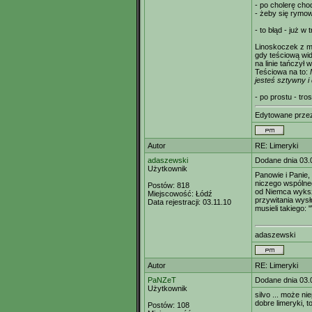
- po cholerę chod
- żeby się rymow
- to błąd - już w
Linoskoczek z mi
gdy teściową widz
na linie tańczył 
Teściowa na to:
jesteś sztywny i 
- po prostu - tro
Edytowane prz
Autor
RE: Limeryki
adaszewski
Dodane dnia 03.
Użytkownik
Panowie i Panie,
niczego wspólne
Postów:
818
od Niemca wyksz
Miejscowość:
Łódź
przywitania wys
Data rejestracji:
03.11.10
musieli takiego: 
adaszewski
Autor
RE: Limeryki
PaNZeT
Dodane dnia 03.
Użytkownik
silvo ... może n
dobre limeryki, 
Postów:
108