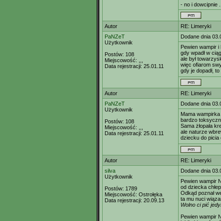
- no i dowcipnie .
Autor
RE: Limeryki
PaNZeT
Dodane dnia 03.
Użytkownik
Pewien wampir i 
gdy wpadł w ciąg
Postów:
108
ale był towarzys
Miejscowość:
,,,
więc ofiarom sw
Data rejestracji:
25.01.11
gdy je dopadł, to
Autor
RE: Limeryki
PaNZeT
Dodane dnia 03.
Użytkownik
Mama wampirka 
bardzo toksyczna
Postów:
108
Sama żłopała kr
Miejscowość:
,,,
ale naturze wbre
Data rejestracji:
25.01.11
dziecku do picia
Autor
RE: Limeryki
silva
Dodane dnia 03.
Użytkownik
Pewien wampir 
od dziecka chłep
Postów:
1789
Odkąd poznał w
Miejscowość:
Ostrołęka
ta mu nuci wiąza
Data rejestracji:
20.09.13
Wolno ci pić jed
Pewien wampir N