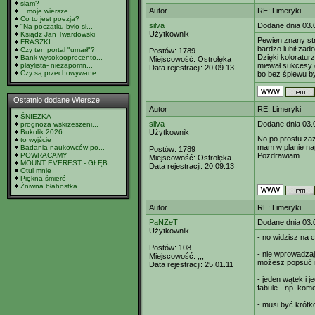
slam?
Autor
RE: Limeryki
...moje wiersze
Co to jest poezja?
silva
Dodane dnia 03.
"Na początku było sł...
Użytkownik
Ksiądz Jan Twardowski
Pewien znany str
FRASZKI
bardzo lubił zad
Czy ten portal "umarł"?
Postów:
1789
Dzięki koloratur
Bank wysokooprocento...
Miejscowość:
Ostrołęka
playlista- niezapomn...
miewał sukcesy d
Data rejestracji:
20.09.13
Czy są przechowywane...
bo bez śpiewu by
Ostatnio dodane Wiersze
Autor
RE: Limeryki
ŚNIEŻKA
silva
Dodane dnia 03.
prognoza wskrzeszeni...
Bukolik 2026
Użytkownik
No po prostu zaz
to wyjście
mam w planie na
Badania naukowców po...
Postów:
1789
POWRACAMY
Pozdrawiam.
Miejscowość:
Ostrołęka
MOUNT EVEREST - GŁĘB...
Data rejestracji:
20.09.13
Otul mnie
Piękna śmierć
Żniwna błahostka
Autor
RE: Limeryki
PaNZeT
Dodane dnia 03.
Użytkownik
- no widzisz na 
Postów:
108
- nie wprowadzaj
Miejscowość:
,,,
możesz popsuć n
Data rejestracji:
25.01.11
- jeden wątek i j
fabule - np. kome
- musi być krótko