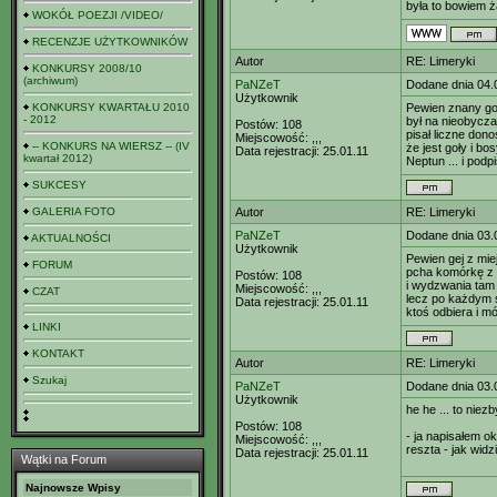
była to bowiem ż
WOKÓŁ POEZJI /VIDEO/
RECENZJE UŻYTKOWNIKÓW
Autor
RE: Limeryki
KONKURSY 2008/10
(archiwum)
PaNZeT
Dodane dnia 04.
Użytkownik
KONKURSY KWARTAŁU 2010
Pewien znany go
- 2012
był na nieobycza
Postów:
108
pisał liczne don
Miejscowość:
,,,
-- KONKURS NA WIERSZ -- (IV
że jest goły i bo
Data rejestracji:
25.01.11
kwartał 2012)
Neptun ... i podp
SUKCESY
GALERIA FOTO
Autor
RE: Limeryki
PaNZeT
Dodane dnia 03.
AKTUALNOŚCI
Użytkownik
Pewien gej z mi
FORUM
pcha komórkę z w
Postów:
108
i wydzwania tam 
Miejscowość:
,,,
CZAT
lecz po każdym 
Data rejestracji:
25.01.11
ktoś odbiera i m
LINKI
KONTAKT
Autor
RE: Limeryki
Szukaj
PaNZeT
Dodane dnia 03.
Użytkownik
he he ... to niezb
Postów:
108
- ja napisałem o
Miejscowość:
,,,
reszta - jak widzi
Data rejestracji:
25.01.11
Wątki na Forum
Najnowsze Wpisy