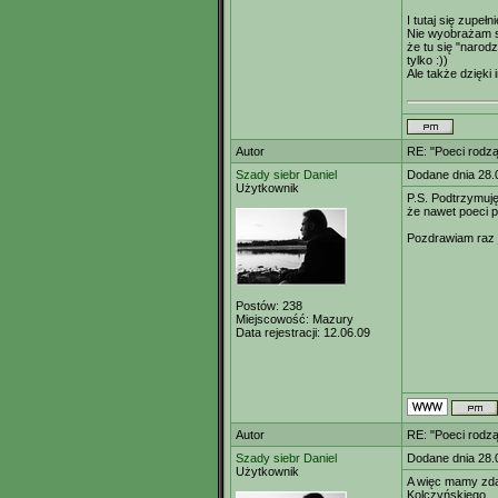
I tutaj się zupeł
Nie wyobrażam so
że tu się "narodz
tylko :))
Ale także dzięki
Autor
RE: "Poeci rodzą
Szady siebr Daniel
Dodane dnia 28.
Użytkownik
P.S. Podtrzymuję 
że nawet poeci p
Pozdrawiam raz 
Postów:
238
Miejscowość:
Mazury
Data rejestracji:
12.06.09
Autor
RE: "Poeci rodzą
Szady siebr Daniel
Dodane dnia 28.
Użytkownik
A więc mamy zda
Kolczyńskiego.