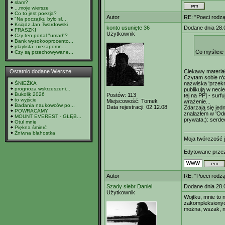
slam?
...moje wiersze
Co to jest poezja?
Autor
RE: "Poeci rodzą
"Na początku było sł...
Ksiądz Jan Twardowski
konto usunięte 36
Dodane dnia 28.
FRASZKI
Użytkownik
Czy ten portal "umarł"?
Bank wysokooprocento...
playlista- niezapomn...
Co myślicie
Czy są przechowywane...
Ostatnio dodane Wiersze
Ciekawy materiał
Czytam sobie róż
ŚNIEŻKA
nazwiska 'przekr
prognoza wskrzeszeni...
publikują w necie
Bukolik 2026
Postów:
113
tej na PP] - surf
to wyjście
Miejscowość:
Tomek
wrażenie...
Badania naukowców po...
Data rejestracji:
02.12.08
Zdarzają się jed
POWRACAMY
znalazłem w 'Odrz
MOUNT EVEREST - GŁĘB...
prywata;): serde
Otul mnie
Piękna śmierć
Żniwna błahostka
Moja twórczość je
Edytowane prz
Autor
RE: "Poeci rodzą
Szady siebr Daniel
Dodane dnia 28.
Użytkownik
Wojtku, mnie to n
zakompleksionych
można, wszak, n