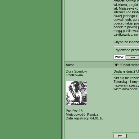
otwarte portale 
wiekiem), część 
jak Maliszewski,
internetu co kryt
okazji jednego z
odważnych, gorz
poeci o takiej p
poecie z pewną 
mogą publikować 
użytkownicy, co n
Chyba że inaczej
Edytowane prz
Autor
RE: "Poeci rodzą
Dora Spenlow
Dodane dnia 27.
Użytkownik
nikt się nie roz
Zbierską - i in
nazywam rzeczy p
wiem doskonale 
Postów:
18
Miejscowość:
Rawicz
Data rejestracji:
04.01.10