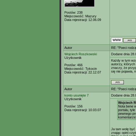
Postów:
238
Miejscowość:
Mazury
Data rejestracji:
12.06.09
Autor
RE: "Poeci rodzą
Wojciech Roszkowski
Dodane dnia 28.
Użytkownik
Każdy w tym wzgl
autorzy, których
Postów:
466
znaczy, że przyp
Miejscowość:
Tykocin
się nie pojawia, 
Data rejestracji:
22.12.07
Autor
RE: "Poeci rodzą
konto usunięte 7
Dodane dnia 28.
Użytkownik
Wojciech R
Postów:
156
Nota bene w
Data rejestracji:
10.03.07
portalu, tyl
pewnego pre
komentarze
Ja tam wolę być n
znając opini czyt