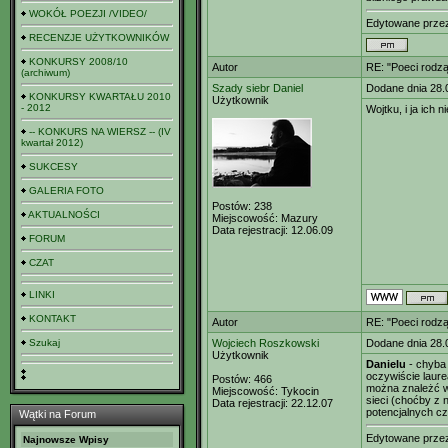
WOKÓŁ POEZJI /VIDEO/
Edytowane prz
RECENZJE UŻYTKOWNIKÓW
KONKURSY 2008/10
Autor
RE: "Poeci rodzą
(archiwum)
Szady siebr Daniel
Dodane dnia 28.
KONKURSY KWARTAŁU 2010
Użytkownik
- 2012
Wojtku, i ja ich 
-- KONKURS NA WIERSZ -- (IV
kwartał 2012)
SUKCESY
GALERIA FOTO
Postów:
238
AKTUALNOŚCI
Miejscowość:
Mazury
Data rejestracji:
12.06.09
FORUM
CZAT
LINKI
KONTAKT
Autor
RE: "Poeci rodzą
Szukaj
Wojciech Roszkowski
Dodane dnia 28.
Użytkownik
Danielu
- chyba 
oczywiście laure
Postów:
466
można znależć w 
Miejscowość:
Tykocin
sieci (choćby z 
Data rejestracji:
22.12.07
potencjalnych cz
Wątki na Forum
Edytowane prz
Najnowsze Wpisy