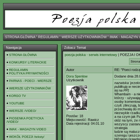
STRONA GŁÓWNA
ˇ
REGULAMIN
ˇ
WIERSZE UŻYTKOWNIKÓW
ˇ
IMAK - MAGAZYN 
Nawigacja
Zobacz Temat
poezja polska - serwis internetowy
| POEZJA I O
STRONA GŁÓWNA
Strona
KONKURSY LITERACKIE
Autor
RE: "Poeci rodzą
REGULAMIN
POLITYKA PRYWATNOŚCI
Dora Spenlow
Dodane dnia 28.
Użytkownik
PARNAS - POECI - WIERSZE
nazwiska 'przekr
publikują w necie
WIERSZE UŻYTKOWNIKÓW
tej na PP]
Whambam - a nie
KORGO TV
którzy - używając
osoby komentowa
YOUTUBE
czyli: zlinczują, 
przechwalą do md
WIERSZE /VIDEO/
niezwykle rzadk
Postów:
18
a na czym jak P
PIOSENKA POETYCKA
Miejscowość:
Rawicz
otóż na tym, że r
/VIDEO/
Data rejestracji:
04.01.10
wszyscy zastanaw
strategia
IMAK - MAGAZYN VIDEO
ludzie są malucz
szeregu i jeszcz
WOKÓŁ POEZJI /teksty/
bliźniego prawda