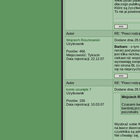
Wiele pytań padł
dlaczego publik
Które są życzli
To nie ja powinn
Autor
RE: "Poeci rodzą
Wojciech Roszkowski
Dodane dnia 28.
Użytkownik
Barbaro
- o tym
necie)
pod pseud
Postów:
466
jest kilka nicków
Miejscowość:
Tykocin
ciekawi niż wsp
Data rejestracji:
22.12.07
wystawiają swoje 
nim strona BL (c
się na nieprzych
Autor
RE: "Poeci rodzą
konto usunięte 7
Dodane dnia 28.
Użytkownik
Wojciech R
Postów:
156
Data rejestracji:
10.03.07
Czasami ów 
bardziej pr
poczekalni.
Wyobraź sobie W
na ławce dworcwe
czytelnika są a
Nie chwaląc się,