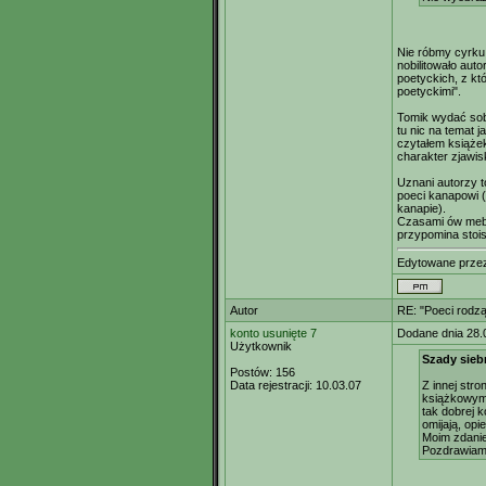
Nie róbmy cyrku
nobilitowało aut
poetyckich, z kt
poetyckimi".
Tomik wydać sobi
tu nic na temat 
czytałem książek
charakter zjawis
Uznani autorzy t
poeci kanapowi (
kanapie).
Czasami ów mebe
przypomina stois
Edytowane prz
Autor
RE: "Poeci rodzą
konto usunięte 7
Dodane dnia 28.
Użytkownik
Szady siebr
Postów:
156
Data rejestracji:
10.03.07
Z innej str
książkowymi 
tak dobrej k
omijają, opi
Moim zdani
Pozdrawia