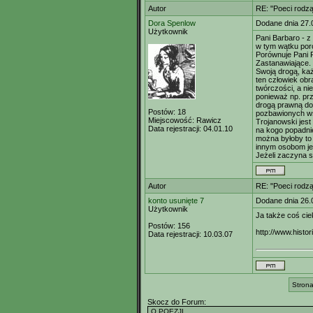
Autor
RE: "Poeci rodzą
Dora Spenlow
Dodane dnia 27.
Użytkownik
Pani Barbaro - 
w tym wątku por
Porównuje Pani 
Zastanawiające.
Swoją drogą, każ
ten człowiek obr
twórczości, a ni
ponieważ np. przy
drogą prawną do
Postów:
18
pozbawionych wsz
Miejscowość:
Rawicz
Trojanowski jes
Data rejestracji:
04.01.10
na kogo popadnie
można byłoby to 
innym osobom jes
Jeżeli zaczyna s
Autor
RE: "Poeci rodzą
konto usunięte 7
Dodane dnia 26.
Użytkownik
Ja także coś cie
Postów:
156
http://www.histo
Data rejestracji:
10.03.07
Strona
Skocz do Forum: