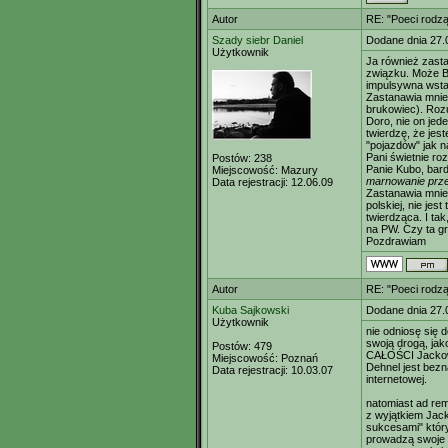
Autor
RE: "Poeci rodzą
Szady siebr Daniel
Dodane dnia 27.
Użytkownik
Ja również zasta
związku. Może Ba
impulsywna wst
Zastanawia mnie
brukowiec). Roz
Doro, nie on jed
twierdzę, że jes
"pojazdów" jak n
Pani świetnie roz
Postów:
238
Panie Kubo, bard
Miejscowość:
Mazury
marnowanie przes
Data rejestracji:
12.06.09
Zastanawia mnie 
polskiej, nie jest
twierdząca. I ta
na PW. Czy ta gr
Pozdrawiam
Autor
RE: "Poeci rodzą
Kuba Sajkowski
Dodane dnia 27.
Użytkownik
nie odniosę się 
swoją drogą, jak
Postów:
479
CAŁOŚCI Jackowi
Miejscowość:
Poznań
Dehnel jest bez
Data rejestracji:
10.03.07
internetowej.
natomiast ad rem
z wyjątkiem Jac
sukcesami" któr
prowadzą swoje w