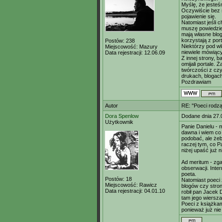
Myślę, że jesteś
Oczywiście bez s
pojawienie się.
Natomiast jeśli c
muszę powiedzie
mają własne blog
korzystają z por
Postów:
238
Niektórzy pod wł
Miejscowość:
Mazury
niewiele mówiący
Data rejestracji:
12.06.09
Z innej strony, 
omijali portale. 
twórczości z czyt
drukach, blogach
Pozdrawiam
Autor
RE: "Poeci rodzą
Dora Spenlow
Dodane dnia 27.
Użytkownik
Panie Danielu - 
dawna i wiem co 
podobać, ale że
raczej tym, co P
niżej upaść już 
Ad meritum - zg
obserwacji. Inter
poeta.
Postów:
18
Natomiast poeci 
Miejscowość:
Rawicz
blogów czy stron
Data rejestracji:
04.01.10
robił pan Jacek D
tam jego wiersza
Poeci z książkam
ponieważ już nie