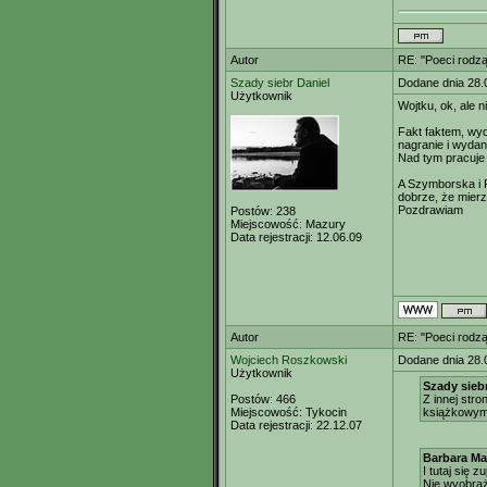
Autor
RE: "Poeci rodzą
Szady siebr Daniel
Dodane dnia 28.
Użytkownik
Wojtku, ok, ale
Fakt faktem, wyda
nagranie i wyda
Nad tym pracuje 
A Szymborska i R
dobrze, że mier
Pozdrawiam
Postów:
238
Miejscowość:
Mazury
Data rejestracji:
12.06.09
Autor
RE: "Poeci rodzą
Wojciech Roszkowski
Dodane dnia 28.
Użytkownik
Szady siebr
Postów:
466
Z innej str
Miejscowość:
Tykocin
książkowymi 
Data rejestracji:
22.12.07
Barbara Ma
I tutaj się 
Nie wyobraż