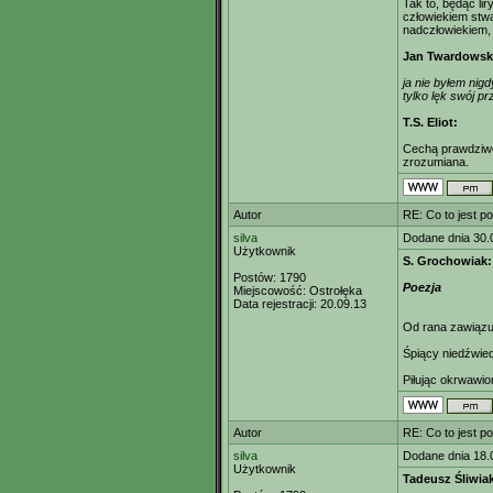
Tak to, będąc lir
człowiekiem stwa
nadczłowiekiem, 
Jan Twardowsk
ja nie byłem nigd
tylko lęk swój p
T.S. Eliot:
Cechą prawdziwej
zrozumiana.
Autor
RE: Co to jest p
silva
Dodane dnia 30.
Użytkownik
S. Grochowiak:
Postów:
1790
Poezja
Miejscowość:
Ostrołęka
Data rejestracji:
20.09.13
Od rana zawiązuję
Śpiący niedźwied
Piłując okrwawi
Autor
RE: Co to jest p
silva
Dodane dnia 18.
Użytkownik
Tadeusz Śliwia