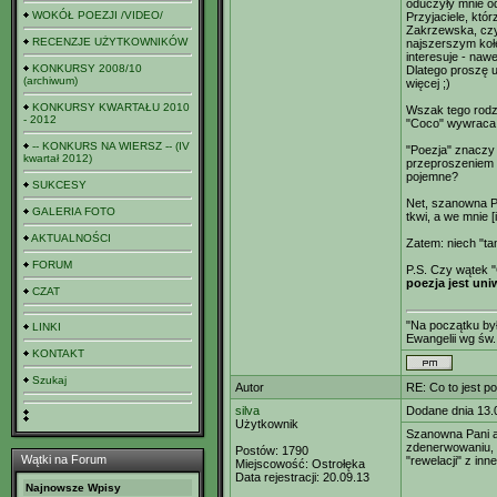
oduczyły mnie od
WOKÓŁ POEZJI /VIDEO/
Przyjaciele, któ
Zakrzewska, czyl
RECENZJE UŻYTKOWNIKÓW
najszerszym kołe
interesuje - nawe
KONKURSY 2008/10
Dlatego proszę u
(archiwum)
więcej ;)
KONKURSY KWARTAŁU 2010
Wszak tego rodza
- 2012
"Coco" wywraca 
-- KONKURS NA WIERSZ -- (IV
"Poezja" znaczy
kwartał 2012)
przeproszeniem -
pojemne?
SUKCESY
Net, szanowna Pa
GALERIA FOTO
tkwi, a we mnie 
AKTUALNOŚCI
Zatem: niech "ta
FORUM
P.S. Czy wątek "
poezja jest uni
CZAT
"Na początku był
LINKI
Ewangelii wg św.
KONTAKT
Szukaj
Autor
RE: Co to jest p
silva
Dodane dnia 13.
Użytkownik
Szanowna Pani ab
zdenerwowaniu, c
Postów:
1790
Wątki na Forum
"rewelacji" z in
Miejscowość:
Ostrołęka
Data rejestracji:
20.09.13
Najnowsze Wpisy