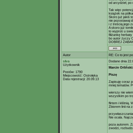
od arcydzieł, po
Tak więc potencj
książek na półka
Skoro już jakiś 
nie pozostawaj d
i z treścią jego 
A skoro już tomik
to wyproś u sw
filiżankę herbaty
bo autor życzy 
DOBREJ ZABAW
Autor
RE: Co to jest p
silva
Dodane dnia 22.
Użytkownik
Marcin Orliński
Postów:
1790
Piszę
Miejscowość:
Ostrołęka
Data rejestracji:
20.09.13
Zapisuję coraz 
mniej tematów. P
wierszy nie wiem
wszystkim po tro
flirtem i kłótni
Zbiorem linii na
przywłaszczania 
Nie ocala. Najcz
poza autorem. Z
zwodzi, rozbudza