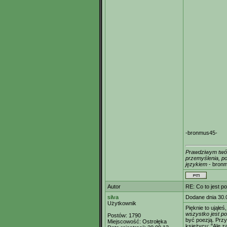
-bronmus45-
Prawdziwym twórc
przemyślenia, po
językiem
- bron
Autor
RE: Co to jest p
silva
Dodane dnia 30.
Użytkownik
Pięknie to ująłe
wszystko jest po
Postów:
1790
być poezją. Przy
Miejscowość:
Ostrołęka
księżycu: "Ale za