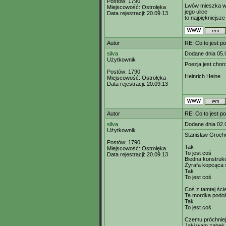
Postów:
1790
Lwów mieszka w
Miejscowość:
Ostrołęka
jego ulice
Data rejestracji:
20.09.13
to najpiękniejsze
Autor
RE: Co to jest p
silva
Dodane dnia 05.
Użytkownik
Poezja jest choro
Postów:
1790
Heinrich Heine
Miejscowość:
Ostrołęka
Data rejestracji:
20.09.13
Autor
RE: Co to jest p
silva
Dodane dnia 02.
Użytkownik
Stanisław Groch
Postów:
1790
Tak
Miejscowość:
Ostrołęka
To jest coś
Data rejestracji:
20.09.13
Biedna konstruk
Żyrafa kopcąca 
Tak
To jest coś
Coś z tamtej ści
Ta mordka podob
Tak
To jest coś
Czemu próchniej
Jaki wam ząbek 