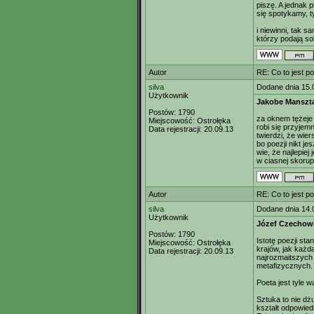
piszę. A jednak 
się spotykamy, ty
i niewinni, tak sa
którzy podają sob
Autor
RE: Co to jest p
silva
Dodane dnia 15.
Użytkownik
Jakobe Manszt
Postów:
1790
za oknem tężeje
Miejscowość:
Ostrołęka
robi się przyjem
Data rejestracji:
20.09.13
twierdzi, że wier
bo poezji nikt je
wie, że najlepiej
w ciasnej skorup
Autor
RE: Co to jest p
silva
Dodane dnia 14.
Użytkownik
Józef Czechow
Postów:
1790
Istotę poezji st
Miejscowość:
Ostrołęka
krajów, jak każd
Data rejestracji:
20.09.13
najrozmaitszych
metafizycznych.
Poeta jest tyle w
Sztuka to nie dż
kształt odpowiedn