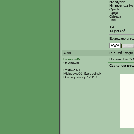
Nie stygnie
Nie przetrwa i w 
Opada
I gnije
Odpada
I boli
Tak
To jest coś
Edytowane prz
Autor
RE: Dziś Święto 
bronmus45
Dodane dnia 02.
Użytkownik
Czy to jest poe
.
Postów:
600
Miejscowość:
Szczecinek
Data rejestracji:
17.11.15