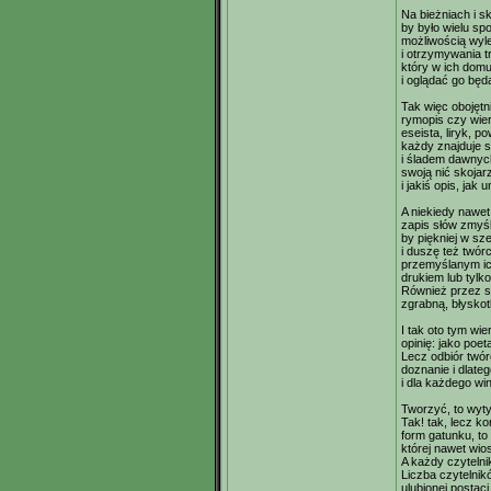
Na bieżniach i 
by było wielu s
możliwością wyle
i otrzymywania t
który w ich domu
i oglądać go będ
Tak więc obojętn
rymopis czy wier
eseista, liryk, p
każdy znajduje 
i śladem dawnyc
swoją nić skojar
i jakiś opis, jak 
A niekiedy nawet
zapis słów zmyśl
by piękniej w sz
i duszę też twór
przemyślanym ic
drukiem lub tylk
Również przez si
zgrabną, błyskotl
I tak oto tym w
opinię: jako poeta
Lecz odbiór twór
doznanie i dlate
i dla każdego wi
Tworzyć, to wyt
Tak! tak, lecz k
form gatunku, to
której nawet wio
A każdy czytelnik
Liczba czytelnik
ulubionej postaci