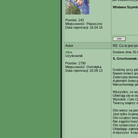
Wisława Szymb
Postów:
143
Miejscowość:
Piaseczno
Data rejestracji:
16.04.16
Autor
RE: Co to jest p
silva
Dodane dnia 30.
Użytkownik
S. Grochowiak
Postów:
1790
Miejscowość:
Ostrołęka
Godziny przy pió
Data rejestracji:
20.09.13
Nawet śmierć jest
Zwierzęta domowe
A płomień świec
Nieruchomieje j
Wszystko, co wok
Ubierają się w o
Wysokie. I oto r
Twarzą stajesz w
Oto wiesz na pew
Jest tylko ściana
Oto czujesz bez
Nie zagości karz
Oto szepczesz z
Układając zgłoski
A słyszysz: ksi