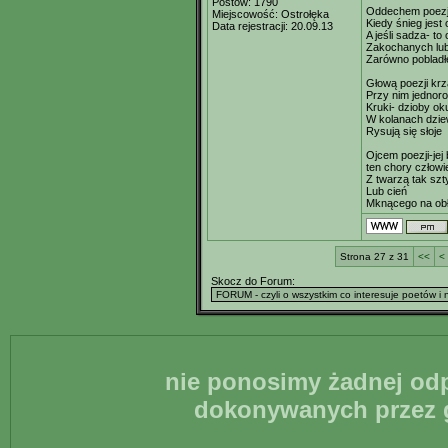
Postów:
1790
Oddechem poezji
Miejscowość:
Ostrołęka
Kiedy śnieg jes
Data rejestracji:
20.09.13
A jeśli sadza- to
Zakochanych lu
Zarówno pobladł
Głową poezji kr
Przy nim jednor
Kruki- dzioby ok
W kolanach dzie
Rysują się słoje
Ojcem poezji-jej
ten chory człow
Z twarzą tak szt
Lub cień
Mknącego na obł
Strona 27 z 31
<<
<
Skocz do Forum:
nie ponosimy żadnej odp
dokonywanych przez g