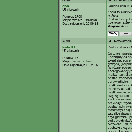
silva
Dodane dnia 10.
Użytkownik
Poeta to Atlanty
pożera.
Postów:
1790
Jeśli ujdziemy kł
Miejscowość:
Ostrołęka
Człowiek, który p
Data rejestracji:
20.09.13
Virginia Woolf
Autor
RE: Rozważania 
kurtad41
Dodane dnia 27.
Użytkownik
Co to jest poezja
Zacznijmy od an
Postów:
17
wyrażającego emo
Miejscowość:
Łuków
gawęda, (od pom
Data rejestracji:
11.04.15
(w różnej postac
szeregowanej/ych 
matka nauk. Zate
postaci zachwytu
sprawiedliwie), m
użytkownikiem. A
możemy uznać, że
użytkowanie, w l
były wynalazki t
skoku w eliminac
przyrody.Umysł c
postaci odkrywani
matematycznej, m
wszelkie dawały
czyli giermka...p
elektrotechnika/
Maxwella....itd,
zachwyt swą pra
poezją. Poezją t