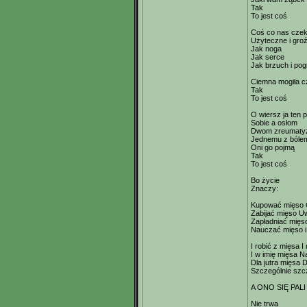
Tak
To jest coś
Coś co nas cze
Użyteczne i gro
Jak noga
Jak serce
Jak brzuch i po
Ciemna mogiła c
Tak
To jest coś
O wiersz ja ten 
Sobie a osłom
Dwom zreumat
Jednemu z bóle
Oni go pojmą
Tak
To jest coś
Bo życie
Znaczy:
Kupować mięso 
Zabijać mięso Uw
Zapładniać mięs
Nauczać mięso i
I robić z mięsa 
I w imię mięsa N
Dla jutra mięsa 
Szczególnie szc
A ONO SIĘ PALI
Nie trwa