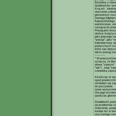
Einsteina o równ
dydaktyków i pr
A są też : lotnic
otoczenia człowi
pierwotnym rozum
Dantego Alighier
Kapuścińskiego,
wartościowe, utw
rosnącej do pra
Poezją jest wszys
słońca i księżyc
jako jedynego na
"poezja", jako "
kalendarzowy upo
poetycznych cza
które nas dotycz
także poezją zw
----------
* W powszechnej/
oznacza, że liter
słowa "zawsze". 
"tak") , tutaj "z
człowieka zawsz
A kończąc te wy
spod powierzchni
ośmielam się z
do poczytania
nowe wynurzeni
Oto jego brzmien
(podczas głośne
Działalność poet
od problemów czł
Odwrotnie, powie
istnieje też w tw
użyczanego swoi