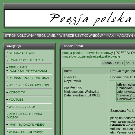
STRONA GŁÓWNA
ˇ
REGULAMIN
ˇ
WIERSZE UŻYTKOWNIKÓW
ˇ
IMAK - MAGAZYN 
Nawigacja
Zobacz Temat
poezja polska - serwis internetowy
| POEZJA I O
STRONA GŁÓWNA
może być gdzie indziej zakwalifikowane
KONKURSY LITERACKIE
Strona 27 z 31
<<
<
REGULAMIN
POLITYKA PRYWATNOŚCI
Autor
RE: Co to jest p
abirecka
Dodane dnia 13.
PARNAS - POECI - WIERSZE
Użytkownik
silva napisa
WIERSZE UŻYTKOWNIKÓW
Postów:
995
Szanowna Pa
Miejscowość:
Wieliczka
zdenerwowan
KORGO TV
Data rejestracji:
01.06.11
"rewelacji" 
Pozdrawiam
YOUTUBE
WIERSZE /VIDEO/
Szanowna Pani,
PIOSENKA POETYCKA
/VIDEO/
piszę na podstaw
tym razem naukowo
IMAK - MAGAZYN VIDEO
Gloinnen
we wst
volens - muszę s
WOKÓŁ POEZJI /teksty/
etc. Pewne fora -