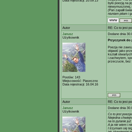
Data rejestracji:
20.09.13
było poezją na je
niewymuszonej, 
(
Pan zapalił świa
niuniam pitam i g
Autor
RE: Co to jest p
Janusz
Dodane dnia 30.
Użytkownik
Przyczynek do 
Poezja nie zawsz
objawić jako prze
kształt otwartyc
i zachwytem, sp
przeczucie, bez f
Postów:
143
Miejscowość:
Piaseczno
Data rejestracji:
16.04.16
Autor
RE: Co to jest p
Janusz
Dodane dnia 30.
Użytkownik
Co to jest poezj
Niejedna chwiej
na to pytanie już
A ja nie wiem i n
I trzymam się te
jak zbawiennej 