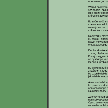
normalnym,w ruc
Wśród znanych 
są: poezja, epik
jako prozy i poe
której nie zawsz
Bo twórczość ma
stawiane w eduk
rozwoju wszech 
człowieka, zwła
Do wysiłku mózg
ku swojej i społ
nawet mówiąceg
o otaczającej go
Duch człowieka i
został, chyba, w
Poezji osiągnięc
wszystkiego, o 
łącznie z probl
by powiększyć l
z których każdy
by czynił wielkie
jak wielkie jest 
A ułomne ludzkie 
też przecież do
anatomicznego r
i słowami poety u
Zachwytu nad sp
nad sylwetką har
Opisu wielu rywal
na stadionach i t