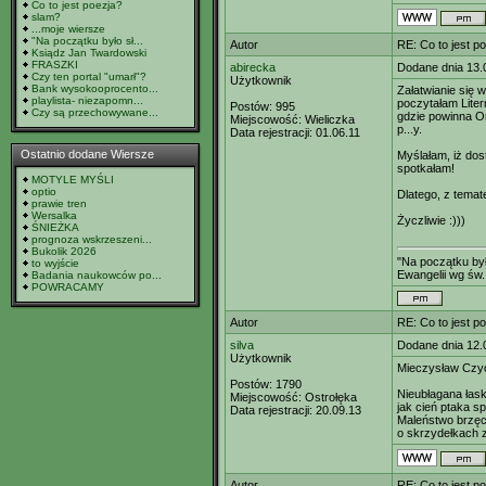
Co to jest poezja?
slam?
...moje wiersze
"Na początku było sł...
Autor
RE: Co to jest p
Ksiądz Jan Twardowski
FRASZKI
abirecka
Dodane dnia 13.
Czy ten portal "umarł"?
Użytkownik
Bank wysokooprocento...
Załatwianie się 
playlista- niezapomn...
poczytałam Liter
Postów:
995
Czy są przechowywane...
gdzie powinna On
Miejscowość:
Wieliczka
p...y.
Data rejestracji:
01.06.11
Ostatnio dodane Wiersze
Myślałam, iż do
spotkałam!
MOTYLE MYŚLI
optio
Dlatego, z temat
prawie tren
Wersalka
Życzliwie :)))
ŚNIEŻKA
prognoza wskrzeszeni...
Bukolik 2026
"Na początku był
to wyjście
Ewangelii wg św.
Badania naukowców po...
POWRACAMY
Autor
RE: Co to jest p
silva
Dodane dnia 12.
Użytkownik
Mieczysław Czy
Postów:
1790
Nieubłagana łask
Miejscowość:
Ostrołęka
jak cień ptaka s
Data rejestracji:
20.09.13
Maleństwo brzęc
o skrzydełkach z
Autor
RE: Co to jest p