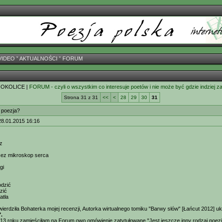
VIDEO
ˇ
AKTUALNOŚCI
ˇ
FORUM
 OKOLICE |
FORUM - czyli o wszystkim co interesuje poetów i nie może być gdzie indziej z
Strona 31 z 31
<<
<
28
29
30
31
t poezja?
28.01.2015 16:16
z
zez mikroskop serca
gi
odzić
zić
atła
wierdziła Bohaterka mojej recenzji, Autorka wirtualnego tomiku "Barwy słów" [Łańcut 2012]
.
13 roku zamieściłam na Forum owo omówienie zatytułowane "Jest jeszcze inny rodzaj poezji