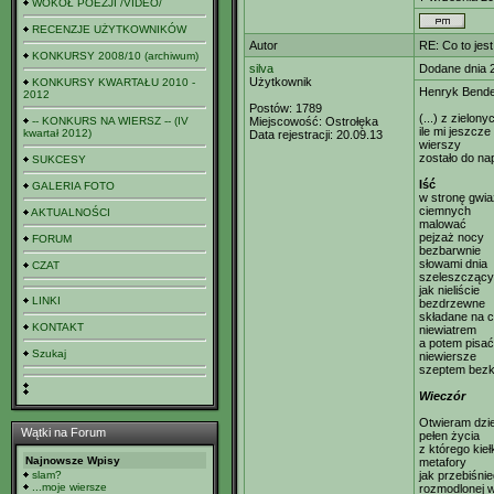
WOKÓŁ POEZJI /VIDEO/
RECENZJE UŻYTKOWNIKÓW
Autor
RE: Co to jes
KONKURSY 2008/10 (archiwum)
silva
Dodane dnia 
Użytkownik
KONKURSY KWARTAŁU 2010 -
Henryk Bende
2012
Postów:
1789
(...) z zielon
-- KONKURS NA WIERSZ -- (IV
Miejscowość:
Ostrołęka
ile mi jeszcze
kwartał 2012)
Data rejestracji:
20.09.13
wierszy
zostało do na
SUKCESY
Iść
GALERIA FOTO
w stronę gwi
ciemnych
AKTUALNOŚCI
malować
pejzaż nocy
FORUM
bezbarwnie
słowami dnia
CZAT
szeleszczący
jak nieliście
LINKI
bezdrzewne
składane na 
KONTAKT
niewiatrem
a potem pisać
Szukaj
niewiersze
szeptem bezk
Wieczór
Otwieram dzi
Wątki na Forum
pełen życia
z którego kieł
Najnowsze Wpisy
metafory
slam?
jak przebiśnie
...moje wiersze
rozmodlonej 