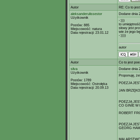
Autor
RE: Co to jes
aleksanderulissestor
Dodane dnia 
Użytkownik
-:)))
to umiejętnoś
Postów:
885
słowy jest pr
Miejscowość:
natura
wie że jego b
Data rejestracji:
23.01.12
-:))))
autor
Autor
Co to jest poe
silva
Dodane dnia 
Użytkownik
Proponuję, ż
Postów:
1789
POEZJA JE
Miejscowość:
Ostrołęka
Data rejestracji:
20.09.13
JAN BRZĘK
POEZJĄ JES
CO GINIE W
ROBERT FR
POEZJA JES
GEORG HA
MALARSTWO 