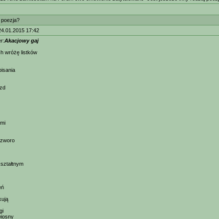
t poezja?
24.01.2015 17:42
r:
Akacjowy gaj
ych wróżę listków
pisania
azd
mi
czworo
ształtnym
eń
kują
gi
wiosny