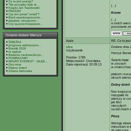
Co to jest poezja?
"Na początku było sł...
(...)
Ksiądz Jan Twardowski
FRASZKI
Krzew
Czy ten portal "umarł"?
Bank wysokooprocento...
(...)
playlista- niezapomn...
a moich wiers
Czy są przechowywane...
pozostanie zło
Ostatnio dodane Wiersze
Autor
RE: Co to jes
ŚNIEŻKA
prognoza wskrzeszeni...
silva
Dodane dnia 
Bukolik 2026
Użytkownik
to wyjście
Henryk Bend
Badania naukowców po...
Postów:
1789
POWRACAMY
Świerki białe
Miejscowość:
Ostrołęka
MOUNT EVEREST - GŁĘB...
w zorzach
Data rejestracji:
20.09.13
Otul mnie
w zmierzcha
Piękna śmierć
Żniwna błahostka
ptakom rzuc
okruch wiers
Dobry dzień
Noc księżyc
nasypała mi
wierszy w cz
jak liści
nieczułych
na ból moich sł
Piszę
Wertuję słown
mieszkam w k
do wieczora