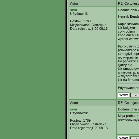
Autor
RE: Co to jes
silva
Dodane dnia 
Użytkownik
Henryk Bender
Postów:
1789
Kapie słowam
Miejscowość:
Ostrołęka
jak księżyc-
Data rejestracji:
20.09.13
co kroplami
znad dachu si
wprost w otwa
Pióro całymi 
prowadzi do N
tam, gdzie op
nic więcej nie
Po papierze s
i jarzy się
jak smuga gw
w niebios atr
w wyobraźni m
jak na firmam
Edytowane p
Autor
RE: Co to jes
silva
Dodane dnia 
Użytkownik
Moja próba de
niewidoczną l
Postów:
1789
Miejscowość:
Ostrołęka
Data rejestracji:
20.09.13