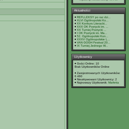
Aktualności
REFLLEKSY po raz dzi...
XLVI Ogólnopolski Ko...
XX Konkurs Literacki...
XXX OK Poetycki im. ...
XX Turniej Poetycki ...
I OK Poetycki im. Ma...
52. Ogólnopolski Kon...
XXXV Ogólnopolskie L...
VAN GOGH Festival 20...
IX Turniej Jednego W...
Użytkownicy
Gości Online: 10
Brak Użytkowników Online
Zarejestrowanych Użytkowników:
6 460
Nieaktywowani Użytkownicy: 2
Najnowszy Użytkownik:
Marletta