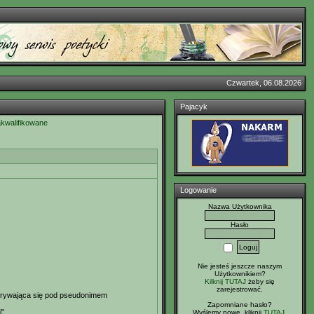
Czwartek, 06.08.2026
Pajacyk
akwalifikowane
Logowanie
Nazwa Użytkownika
Hasło
Nie jesteś jeszcze naszym
Użytkownikiem?
Kilknij TUTAJ
żeby się
zarejestrować.
 ukrywająca się pod pseudonimem
Zapomniane hasło?
".
Wyślemy nowe, kliknij
TUTAJ
.