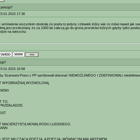
t poezja?
23.01.2015 17:36
ć wmówienia wszystkim dookoła że poeta to jedyny człowiek który wie co mówi nawet jak sa
ofetą jest przekonany że za 1000 lat zaliczą go do grona proroków których gdyby tylko posłu
ędzie na wierzchu
zja?
23.01.2015 16:58
eby Szanowni Poeci z PP spróbowali dokonać NIEMOŻLIWEGO I ZDEFINIOWALI niedefiniowaln
ST WYOBRAŹNIĄ WYZWOLONĄ.
OWSKI
T TO,
 PRZEKŁADZIE.
OST
T MACIERZYSTĄ MOWĄ RODU LUDZKIEGO.
MANN
JEST MILCZĄCĄ POEZJĄ, A POEZJA- MÓWIĄCYM MALARSTWEM.