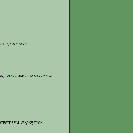
NIAJĄC W CZARY.
 I PTAKI- NADZIEJĄ SKRZYDLATE
RZESTRZENI, WIĄZKĘ TYCH