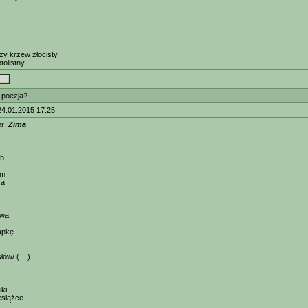
zy krzew złocisty
tolistny
t poezja?
24.01.2015 17:25
er:
Zima
ch
am
za
owa
apkę
ów/ ( ...)
iki
siążce