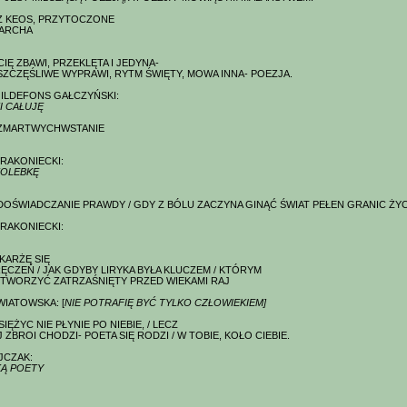
Z KEOS, PRZYTOCZONE
TARCHA
IĘ ZBAWI, PRZEKLĘTA I JEDYNA-
 SZCZĘŚLIWE WYPRAWI, RYTM ŚWIĘTY, MOWA INNA- POEZJA.
ILDEFONS GAŁCZYŃSKI:
I CAŁUJĘ
 ZMARTWYCHWSTANIE
BRAKONIECKI:
KOLEBKĘ
DOŚWIADCZANIE PRAWDY / GDY Z BÓLU ZACZYNA GINĄĆ ŚWIAT PEŁEN GRANIC ŻYC
BRAKONIECKI:
KARŻĘ SIĘ
ĘCZEŃ / JAK GDYBY LIRYKA BYŁA KLUCZEM / KTÓRYM
TWORZYĆ ZATRZAŚNIĘTY PRZED WIEKAMI RAJ
WIATOWSKA: [
NIE POTRAFIĘ BYĆ TYLKO CZŁOWIEKIEM]
SIĘŻYC NIE PŁYNIE PO NIEBIE, / LECZ
ZBROI CHODZI- POETA SIĘ RODZI / W TOBIE, KOŁO CIEBIE.
JCZAK:
KĄ POETY