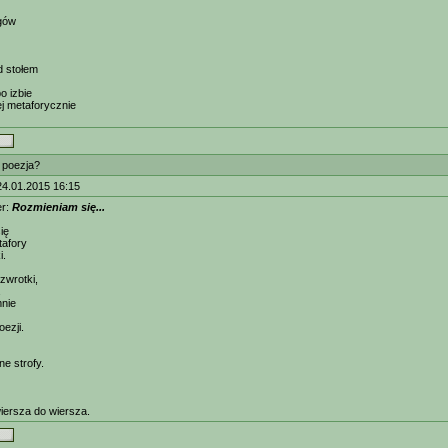
egów
d stołem
o izbie
j metaforycznie
t poezja?
24.01.2015 16:15
er:
Rozmieniam się...
ię
tafory
i.
zwrotki,
mnie
ezji.
ne strofy.
wiersza do wiersza.