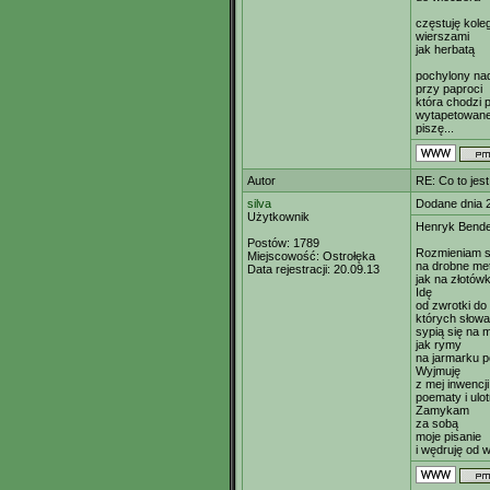
częstuję kol
wierszami
jak herbatą
pochylony na
przy paproci
która chodzi p
wytapetowane
piszę...
Autor
RE: Co to jes
silva
Dodane dnia 
Użytkownik
Henryk Bend
Postów:
1789
Rozmieniam s
Miejscowość:
Ostrołęka
na drobne me
Data rejestracji:
20.09.13
jak na złotówk
Idę
od zwrotki do 
których słowa
sypią się na 
jak rymy
na jarmarku po
Wyjmuję
z mej inwencji
poematy i ulot
Zamykam
za sobą
moje pisanie
i wędruję od 