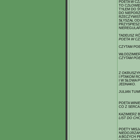
POETA W CZA
TO CZŁOWI
TYŁEM DO Ś
DO NIEPOR
RZECZYWISTO
SŁYSZAŁ O
PRZYSPIES
NIEREGULA
TADEUSZ RÓ
POETA W CZA
CZYTAM POE
WŁODZIMIER
CZYTAM PO
Z OKRUSZYN
I PTAKOM R
I W SŁOWA 
JEDNAKO.
JULIAN TUW
POETA WINIE
CO Z SERCA
KAZIMIERZ 
LIST DO CH
POETY MISJ
NIEDOJRZA
A BOŻYCH P