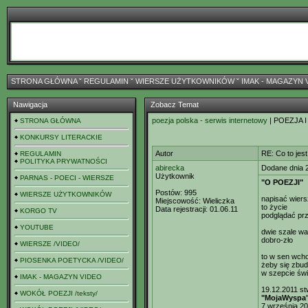
STRONA GŁÓWNA
ˇ
REGULAMIN
ˇ
WIERSZE UŻYTKOWNIKÓW
ˇ
IMAK - MAGAZYN 
Nawigacja
Zobacz Temat
poezja polska - serwis internetowy
| POEZJA I
STRONA GŁÓWNA
KONKURSY LITERACKIE
Autor
RE: Co to jes
REGULAMIN
POLITYKA PRYWATNOŚCI
abirecka
Dodane dnia 
Użytkownik
PARNAS - POECI - WIERSZE
"O POEZJI"
Postów:
995
WIERSZE UŻYTKOWNIKÓW
napisać wiers
Miejscowość:
Wieliczka
to życie
Data rejestracji:
01.06.11
KORGO TV
podglądać pr
YOUTUBE
dwie szale wa
dobro-zło
WIERSZE /VIDEO/
to w sen wch
PIOSENKA POETYCKA /VIDEO/
żeby się zbud
w szepcie świ
IMAK - MAGAZYN VIDEO
19.12.2011 st
WOKÓŁ POEZJI /teksty/
"MojaWyspa"
7 września 20