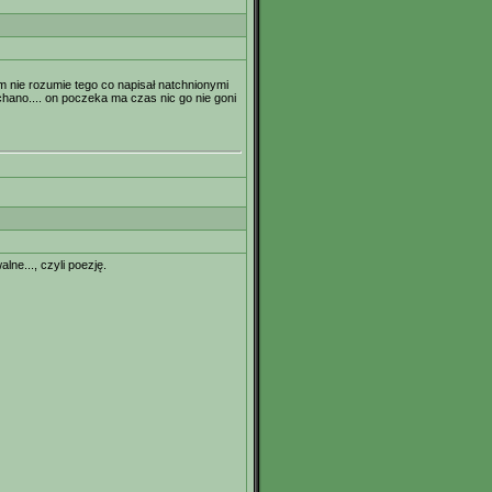
m nie rozumie tego co napisał natchnionymi
chano.... on poczeka ma czas nic go nie goni
e..., czyli poezję.