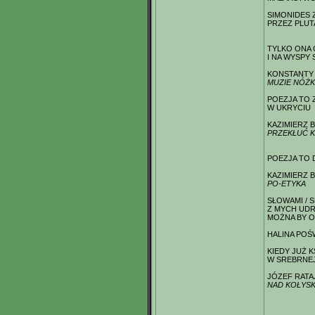
SIMONIDES 
PRZEZ PLU
TYLKO ONA C
I NA WYSPY
KONSTANTY 
MUZIE NÓŻK
POEZJA TO
W UKRYCIU
KAZIMIERZ 
PRZEKŁUĆ 
POEZJA TO 
KAZIMIERZ 
PO-ETYKA
SŁOWAMI / S
Z MYCH UDR
MOŻNA BY O
HALINA POŚ
KIEDY JUŻ K
W SREBRNEJ 
JÓZEF RATA
NAD KOŁYS