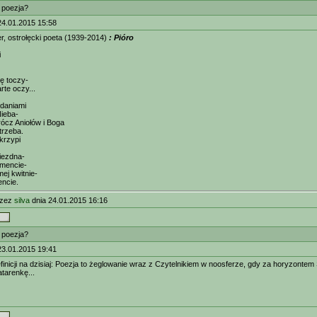
t poezja?
24.01.2015 15:58
, ostrołęcki poeta (1939-2014)
: Pióro
i
ę toczy-
rte oczy...
zdaniami
ieba-
rócz Aniołów i Boga
 trzeba.
krzypi
iezdna-
amencie-
ej kwitnie-
encie.
rzez
silva
dnia 24.01.2015 16:16
t poezja?
23.01.2015 19:41
finicji na dzisiaj: Poezja to żeglowanie wraz z Czytelnikiem w noosferze, gdy za horyzontem 
atarenkę...