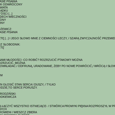
SIE PISANIA
EK ODWRÓCONY
WIATA
ZĄDKU
ŚCI [...]
DDECH WIECZNOŚCI
ZONY
RNY
ŻEWICZ:
SIE PISANIA
TĘ [...] I JEGO SŁOWO MNIE Z CIEMNOŚCI LECZY, / SZARĄ ZWYCZAJNOŚĆ PRZEMIE
Z SŁOBODNIK:
ETĘ
AMI MŁODOŚCI -CO ROBIĆ? ROZRZUCIĆ PTAKOM?/ MOŻNA
OZRZUCIĆ, MOŻNA
POWKŁADAĆ./ ODFRUNĄ, URADOWANE, ŻEBY PO NOWE POWRÓCIĆ,/ WRÓCĄ-I SŁOWA,
IM
N GŁOSIĆ STAN SERCA I DUSZY, / TYLKO
 IDZIE,TO SERCE PORUSZY.
BRODZIŃSKI:
ODKIEWICZA
Ą ŁĄCZYĆ WSZYSTKO ISTNIEJĄCE- / STWÓRCA PROMYKI PIĘKNA ROZPROSZYŁ W P
NYCH
ROMIENI / WIESZCZ ZBIERA