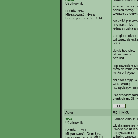
Użytkownik
wzruszenie cza
odbiera mowę
Postów:
643
wystarczy dotyk
Miejscowość:
Nysa
Data rejestracji:
06.11.14
bliskość jest wt
gdy nasze łzy
jedną strużką pł
zamglone okno
tuli twarz dzieck
500+
dotyk bez słów
jak uśmiech
bez ust
nim nadejdzie jut
mów do mnie dzis
może zdążysz
drzewo stojąc w
widzi więcej
niż pędzący ru
Pozdrawiam serde
ciepłych myśli. 
Autor
RE: HAIKU
silva
Dodane dnia 19.
Użytkownik
Ell, dla mnie je
Polacy nie muszą
Postów:
1790
spotykałam to, 
Miejscowość:
Ostrołęka
w haiku znaleźć.
Data rejestracji:
20.09.13