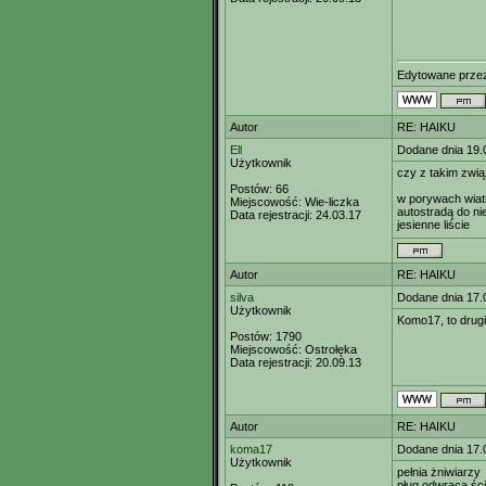
Edytowane prz
Autor
RE: HAIKU
Ell
Dodane dnia 19.
Użytkownik
czy z takim zwi
Postów:
66
w porywach wiat
Miejscowość:
Wie-liczka
autostradą do ni
Data rejestracji:
24.03.17
jesienne liście
Autor
RE: HAIKU
silva
Dodane dnia 17.
Użytkownik
Komo17, to drugi
Postów:
1790
Miejscowość:
Ostrołęka
Data rejestracji:
20.09.13
Autor
RE: HAIKU
koma17
Dodane dnia 17.
Użytkownik
pełnia żniwiarzy
pług odwraca śc