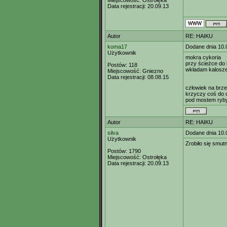
Miejscowość:
Ostrołęka
Data rejestracji:
20.09.13
Autor
RE: HAIKU
koma17
Dodane dnia 10.
Użytkownik
mokra cykoria
przy ścieżce do 
Postów:
118
wkładam kalosz
Miejscowość:
Gniezno
Data rejestracji:
08.08.15
człowiek na brz
krzyczy coś do 
pod mostem ryb
Autor
RE: HAIKU
silva
Dodane dnia 10.
Użytkownik
Zrobiło się smut
Postów:
1790
Miejscowość:
Ostrołęka
Data rejestracji:
20.09.13