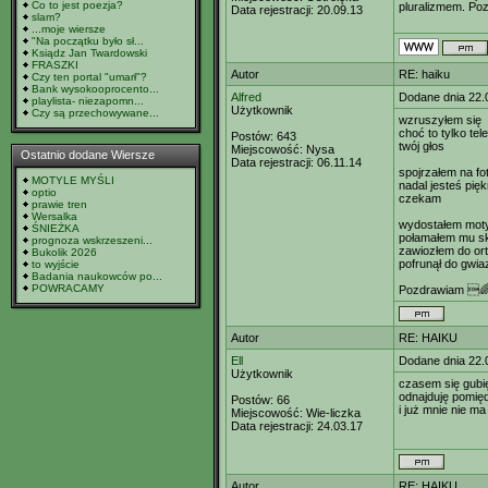
Co to jest poezja?
pluralizmem. Po
Data rejestracji:
20.09.13
slam?
...moje wiersze
"Na początku było sł...
Ksiądz Jan Twardowski
FRASZKI
Autor
RE: haiku
Czy ten portal "umarł"?
Bank wysokooprocento...
Alfred
Dodane dnia 22.
playlista- niezapomn...
Użytkownik
Czy są przechowywane...
wzruszyłem się
choć to tylko tel
Postów:
643
twój głos
Miejscowość:
Nysa
Ostatnio dodane Wiersze
Data rejestracji:
06.11.14
spojrzałem na fo
MOTYLE MYŚLI
nadal jesteś pię
optio
czekam
prawie tren
Wersalka
wydostałem moty
ŚNIEŻKA
połamałem mu s
prognoza wskrzeszeni...
zawiozłem do or
Bukolik 2026
pofrunął do gwia
to wyjście
Badania naukowców po...
POWRACAMY
Pozdrawiam 
Autor
RE: HAIKU
Ell
Dodane dnia 22.
Użytkownik
czasem się gubi
odnajduję pomię
Postów:
66
i już mnie nie ma
Miejscowość:
Wie-liczka
Data rejestracji:
24.03.17
Autor
RE: HAIKU