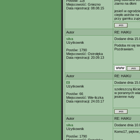
Postów:
118
ziarno na dłoni
Miejscowość:
Gniezno
Data rejestracji:
08.08.15
jesień w ogrodzi
ciepło astrów na 
przy garnku zup
Autor
RE: HAIKU
silva
Dodane dnia 15.
Użytkownik
Podoba mi się t
Pozdrawiam.
Postów:
1790
Miejscowość:
Ostrołęka
Data rejestracji:
20.09.13
Autor
RE: HAIKU
Ell
Dodane dnia 15.
Użytkownik
szeleszczą liści
w porannych wi
Postów:
66
jesienne nuty
Miejscowość:
Wie-liczka
Data rejestracji:
24.03.17
Autor
RE: HAIKU
silva
Dodane dnia 10.
Użytkownik
Komo17, piękne,
Postów:
1790