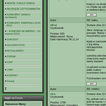
WOKÓŁ POEZJI /VIDEO/
księżyc na drod
co chwila się od
RECENZJE UŻYTKOWNIKÓW
w wielkiej kałuży
KONKURSY 2008/10
(archiwum)
Autor
RE: haiku
KONKURSY KWARTAŁU 2010
Alfred
Dodane dnia 22.
- 2012
Użytkownik
Silva: dziękuję z
-- KONKURS NA WIERSZ -- (IV
pomada. Mamy sło
Postów:
643
kwartał 2012)
muzykanty) pozwó
Miejscowość:
Nysa
Data rejestracji:
06.11.14
SUKCESY
lepiej w sukmani
z łzą słoną
GALERIA FOTO
niźli japońskie
kimono
AKTUALNOŚCI
samotna wierzb
FORUM
zmęczony wędr
tulony baziami
CZAT
za górami za las
LINKI
pałac kultury
everestem marz
KONTAKT
Pozdrawiam ser
Szukaj
Autor
RE: HAIKU
silva
Dodane dnia 22.
Użytkownik
Wątki na Forum
No, jednak coś si
jeśli nie każdy z
Postów:
1790
Najnowsze Wpisy
historii tego wąt
Miejscowość:
Ostrołęka