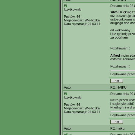
Ell
Dodane dnia 22.
Użytkownik
silva
Dziękuję za
też poszukuję al
Postów:
66
ustosunkowuje si
Miejscowość:
Wie-liczka
drugiego dna ost
Data rejestracji:
24.03.17
od wekowany
i już tęsknię prz
za ogórkami
Pozdrawiam:)
Alfred
moim zdan
ostatnie zakrawa
Pozdrawiam:)
Edytowane prz
Autor
RE: HAIKU
Ell
Dodane dnia 20.
Użytkownik
lustro przed lus
i nagle tyle odbić
Postów:
66
w jednym i w dr
Miejscowość:
Wie-liczka
Data rejestracji:
24.03.17
Edytowane prz
Autor
RE: haiku
Alfred
Dodane dnia 20.