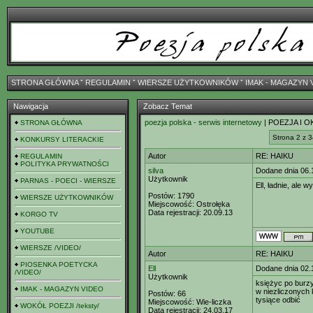
STRONA GŁÓWNA
ˇ
REGULAMIN
ˇ
WIERSZE UŻYTKOWNIKÓW
ˇ
IMAK - MAGAZYN 
Nawigacja
Zobacz Temat
poezja polska - serwis internetowy
| POEZJA I O
STRONA GŁÓWNA
Strona 2 z 3
KONKURSY LITERACKIE
Autor
RE: HAIKU
REGULAMIN
POLITYKA PRYWATNOŚCI
silva
Dodane dnia 06.
Użytkownik
PARNAS - POECI - WIERSZE
Ell, ładnie, ale
Postów:
1790
WIERSZE UŻYTKOWNIKÓW
Miejscowość:
Ostrołęka
Data rejestracji:
20.09.13
KORGO TV
YOUTUBE
WIERSZE /VIDEO/
Autor
RE: HAIKU
PIOSENKA POETYCKA
Ell
Dodane dnia 02.
/VIDEO/
Użytkownik
księżyc po burz
IMAK - MAGAZYN VIDEO
w niezliczonych
Postów:
66
tysiące odbić
Miejscowość:
Wie-liczka
WOKÓŁ POEZJI /teksty/
Data rejestracji:
24.03.17