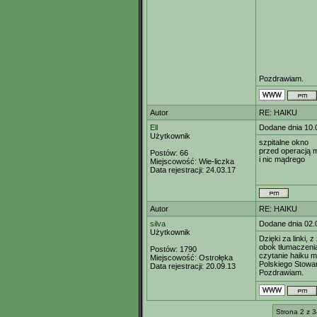
Pozdrawiam.
Autor
RE: HAIKU
Ell
Dodane dnia 10.
Użytkownik
szpitalne okno
przed operacją 
Postów:
66
i nic mądrego
Miejscowość:
Wie-liczka
Data rejestracji:
24.03.17
Autor
RE: HAIKU
silva
Dodane dnia 02.
Użytkownik
Dzięki za linki,
obok tłumaczeni
Postów:
1790
czytanie haiku m
Miejscowość:
Ostrołęka
Polskiego Stowar
Data rejestracji:
20.09.13
Pozdrawiam.
Strona 2 z 3