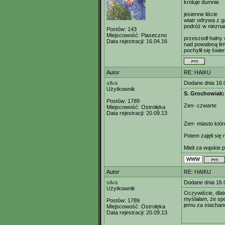
króluje dumnie
jesienne liście
wiatr odrywa z ga
podróż w niezna
Postów:
143
Miejscowość:
Piaseczno
przeszedł halny w
Data rejestracji:
16.04.16
nad powaloną li
pochylił się świe
Autor
RE: HAIKU
silva
Dodane dnia 16.
Użytkownik
S. Grochowiak:
Postów:
1789
Zen- czwarte
Miejscowość:
Ostrołęka
Data rejestracji:
20.09.13
Zen- miasto któr
Potem zajęli się 
Mieli za wąskie 
Autor
RE: HAIKU
silva
Dodane dnia 16.
Użytkownik
Oczywiście, dlat
myślałam, że spok
Postów:
1789
jemu za stachan
Miejscowość:
Ostrołęka
Data rejestracji:
20.09.13