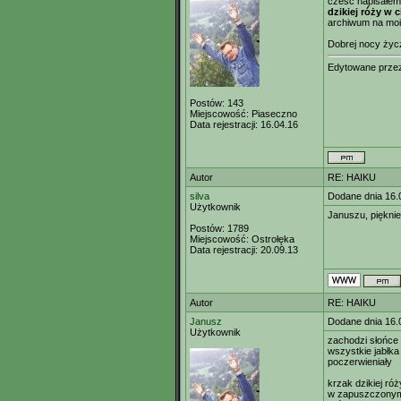
cześć napisałem
dzikiej róży w
archiwum na moim
Dobrej nocy życ
Edytowane prz
Postów:
143
Miejscowość:
Piaseczno
Data rejestracji:
16.04.16
Autor
RE: HAIKU
silva
Dodane dnia 16.
Użytkownik
Januszu, pięknie
Postów:
1789
Miejscowość:
Ostrołęka
Data rejestracji:
20.09.13
Autor
RE: HAIKU
Janusz
Dodane dnia 16.
Użytkownik
zachodzi słońce 
wszystkie jabłk
poczerwieniały
krzak dzikiej róż
w zapuszczonym