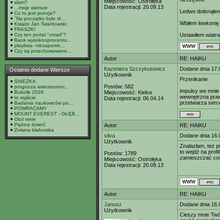
Miejscowość:
Ostrołęka
slam?
Data rejestracji:
20.09.13
...moje wiersze
Ledwo dotknąłem
Co to jest poezja?
"Na początku było sł...
Wbiłem lewkonię
Ksiądz Jan Twardowski
FRASZKI
Czy ten portal "umarł"?
Ustawiłem wiatr
Bank wysokooprocento...
playlista- niezapomn...
Czy są przechowywane...
Autor
RE: HAIKU
Kazimiera Szczykutowicz
Dodane dnia 17.
Ostatnio dodane Wiersze
Użytkownik
Przenikanie
ŚNIEŻKA
Postów:
582
prognoza wskrzeszeni...
impulsy we mnie
Bukolik 2026
Miejscowość:
Kielce
wewnętrzna pra
to wyjście
Data rejestracji:
06.04.14
przetwarza serc
Badania naukowców po...
POWRACAMY
MOUNT EVEREST - GŁĘB...
Otul mnie
Piękna śmierć
Autor
RE: HAIKU
Żniwna błahostka
silva
Dodane dnia 16.
Użytkownik
Znalazłam, też p
to wejdź na profi
Postów:
1789
zamieszczać coś
Miejscowość:
Ostrołęka
Data rejestracji:
20.09.13
Autor
RE: HAIKU
Janusz
Dodane dnia 16.
Użytkownik
Cieszy mnie Twój