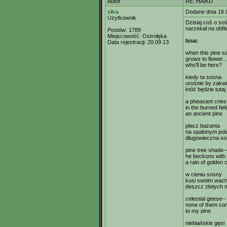
Autor
RE: HAIKU
silva
Dodane dnia 16.
Użytkownik
Dzisiaj coś o so
narzekał na obfi
Postów:
1789
Miejscowość:
Ostrołęka
Issa:
Data rejestracji:
20.09.13
when this pine sa
grows to flower...
who'll be here?
kiedy ta sosna
urośnie by zakwi
któż będzie tutaj
a pheasant cries
in the burned fiel
an ancient pine
płacz bażanta
na spalonym pol
długowieczna s
pine tree shade-
he beckons with 
a rain of golden 
w cieniu sosny
kusi swoim wac
deszcz złotych 
celestial geese--
none of them c
to my pine
niebiańskie gęsi