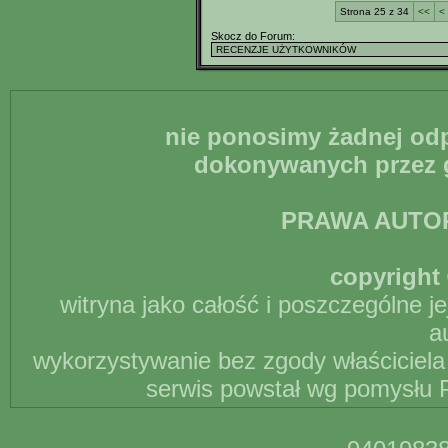
Strona 25 z 34
<<
<
Skocz do Forum:
nie ponosimy żadnej odp
dokonywanych przez g
PRAWA AUTO
copyright 
witryna jako całość i poszczególne j
a
wykorzystywanie bez zgody właściciela 
serwis powstał wg pomysłu P