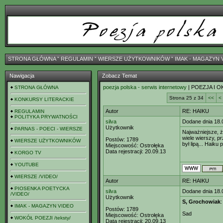
STRONA GŁÓWNA
ˇ
REGULAMIN
ˇ
WIERSZE UŻYTKOWNIKÓW
ˇ
IMAK - MAGAZYN 
Nawigacja
Zobacz Temat
poezja polska - serwis internetowy
| POEZJA I O
STRONA GŁÓWNA
Strona 25 z 34
<<
<
KONKURSY LITERACKIE
Autor
RE: HAIKU
REGULAMIN
POLITYKA PRYWATNOŚCI
silva
Dodane dnia 18.
Użytkownik
PARNAS - POECI - WIERSZE
Najważniejsze, ż
wiele wierszy, p
Postów:
1789
WIERSZE UŻYTKOWNIKÓW
był lipą... Haiku
Miejscowość:
Ostrołęka
Data rejestracji:
20.09.13
KORGO TV
YOUTUBE
WIERSZE /VIDEO/
Autor
RE: HAIKU
PIOSENKA POETYCKA
silva
Dodane dnia 18.
/VIDEO/
Użytkownik
S, Grochowiak
IMAK - MAGAZYN VIDEO
Postów:
1789
Sad
Miejscowość:
Ostrołęka
WOKÓŁ POEZJI /teksty/
Data rejestracji:
20.09.13