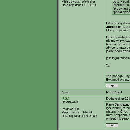
Miejscowość:
Wieliczka
bo z rysunka
Data rejestracji:
01.06.11
Internetu, 
"przywłaszc
"podczepiać
I doszło się do 
abireckiej
oraz j
której co pewien
Przeto powtarzam
nie ma w zwyczaj
trzyma się niez
abirecka stała s
jakby powiedzia
jest to już zupełni
:)))
"Na początku był
Ewangelii wg św.
Autor
RE: HAIKU
IRGA
Dodane dnia 16.
Użytkownik
Panie
Januszu
,
rysunkami, to zup
Postów:
308
nieznany. Choć 
Miejscowość:
Gdańsk
autor rozpozna s
Data rejestracji:
04.02.09
wklejać niczego