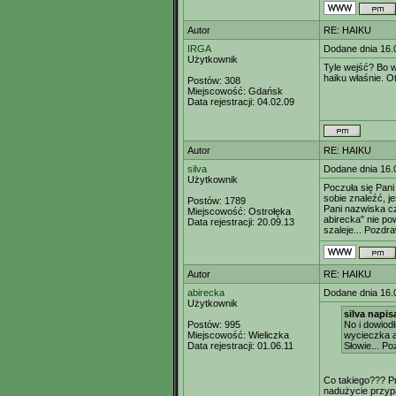
Autor
RE: HAIKU
IRGA
Dodane dnia 16.
Użytkownik
Tyle wejść? Bo w
haiku właśnie. Ot
Postów:
308
Miejscowość:
Gdańsk
Data rejestracji:
04.02.09
Autor
RE: HAIKU
silva
Dodane dnia 16.
Użytkownik
Poczuła się Pan
sobie znaleźć, j
Postów:
1789
Pani nazwiska cz
Miejscowość:
Ostrołęka
abirecka" nie po
Data rejestracji:
20.09.13
szaleje... Pozdr
Autor
RE: HAIKU
abirecka
Dodane dnia 16.
Użytkownik
silva napisa
Postów:
995
No i dowiodł
Miejscowość:
Wieliczka
wycieczka 
Data rejestracji:
01.06.11
Słowie... P
Co takiego??? Pr
nadużycie przypa