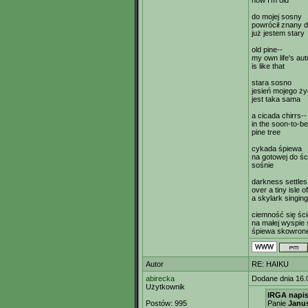
now I'm old
do mojej sosny
powrócił znany d
już jestem stary
old pine--
my own life's au
is like that
stara sosno
jesień mojego ży
jest taka sama
a cicada chirrs--
in the soon-to-be
pine tree
cykada śpiewa
na gotowej do śc
sośnie
darkness settles
over a tiny isle of
a skylark singing
ciemność się ści
na małej wyspie
śpiewa skowron
Autor
RE: HAIKU
abirecka
Dodane dnia 16.
Użytkownik
IRGA napis
Postów:
995
Panie
Janu