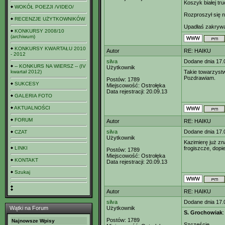
Koszyk białej tr
WOKÓŁ POEZJI /VIDEO/
Rozproszył się n
RECENZJE UŻYTKOWNIKÓW
Upadłaś zakrywa
KONKURSY 2008/10
(archiwum)
KONKURSY KWARTAŁU 2010
Autor
RE: HAIKU
- 2012
silva
Dodane dnia 17.
-- KONKURS NA WIERSZ -- (IV
Użytkownik
kwartał 2012)
Takie towarzystwo
Pozdrawiam.
Postów:
1789
SUKCESY
Miejscowość:
Ostrołęka
Data rejestracji:
20.09.13
GALERIA FOTO
AKTUALNOŚCI
FORUM
Autor
RE: HAIKU
silva
Dodane dnia 17.
CZAT
Użytkownik
Kazimierę już zn
LINKI
frogiszcze, dopi
Postów:
1789
Miejscowość:
Ostrołęka
KONTAKT
Data rejestracji:
20.09.13
Szukaj
Autor
RE: HAIKU
silva
Dodane dnia 17.
Wątki na Forum
Użytkownik
S. Grochowiak
Postów:
1789
Najnowsze Wpisy
Szczęście