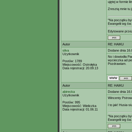
ujętej w formie 
Zresztą mnie tu 
"Na początku był
Ewangelii wg św.
Edytowane prz
Autor
RE: HAIKU
silva
Dodane dnia 16.
Użytkownik
No i dowiodła Pan
wycieczka ad pe
Postów:
1789
Pozdrawiam.
Miejscowość:
Ostrołęka
Data rejestracji:
20.09.13
Autor
RE: HAIKU
abirecka
Dodane dnia 16.
Użytkownik
Wincenty Pstrows
Postów:
995
I to jak! Husia-siu
Miejscowość:
Wieliczka
Data rejestracji:
01.06.11
"Na początku był
Ewangelii wg św.