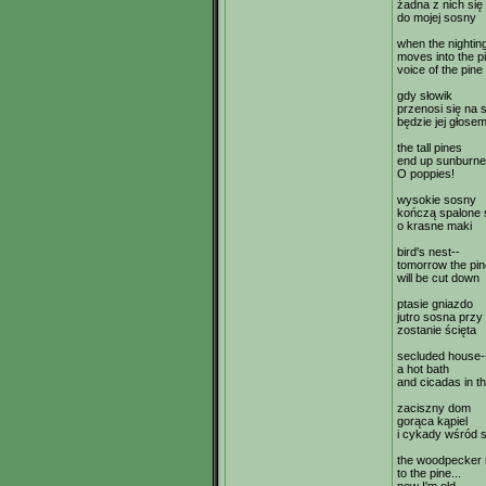
żadna z nich się 
do mojej sosny
when the nightin
moves into the pi
voice of the pine
gdy słowik
przenosi się na 
będzie jej głose
the tall pines
end up sunburn
O poppies!
wysokie sosny
kończą spalone
o krasne maki
bird's nest--
tomorrow the pin
will be cut down
ptasie gniazdo
jutro sosna przy
zostanie ścięta
secluded house-
a hot bath
and cicadas in t
zaciszny dom
gorąca kąpiel
i cykady wśród 
the woodpecker 
to the pine...