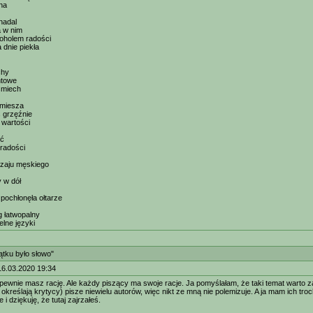
na
nadal
a w nim
oholem radości
 dnie piekła
chy
ntowe
śmiech
 miesza
 grzęźnie
 wartości
ić
 radości
dzaju męskiego
y w dół
pochłonęła ołtarze
 łatwopalny
elne języki
tku było słowo"
16.03.2020 19:34
ewnie masz rację. Ale każdy piszący ma swoje racje. Ja pomyślałam, że taki temat warto 
k określają krytycy) pisze niewielu autorów, więc nikt ze mną nie polemizuje. A ja mam ich 
 i dziękuję, że tutaj zajrzałeś.