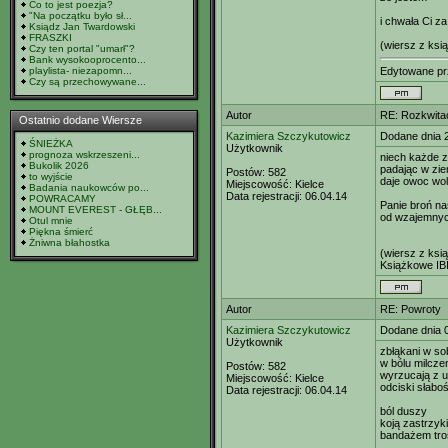
Co to jest poezja?
"Na początku było sł...
i chwała Ci za
Ksiądz Jan Twardowski
FRASZKI
(wiersz z ksi
Czy ten portal "umarł"?
Bank wysokooprocento...
playlista- niezapomn...
Edytowane p
Czy są przechowywane...
Autor
RE: Rozkwitać
Ostatnio dodane Wiersze
Kazimiera Szczykutowicz
Dodane dnia 
ŚNIEŻKA
Użytkownik
prognoza wskrzeszeni...
niech każde z
Bukolik 2026
padając w zie
Postów:
582
to wyjście
daje owoc wol
Miejscowość:
Kielce
Badania naukowców po...
Data rejestracji:
06.04.14
POWRACAMY
Panie broń na
MOUNT EVEREST - GŁĘB...
od wzajemny
Otul mnie
Piękna śmierć
Żniwna błahostka
(wiersz z ksi
Książkowe IB
Autor
RE: Powroty
Kazimiera Szczykutowicz
Dodane dnia 
Użytkownik
zbłąkani w so
w bólu milcze
Postów:
582
wyrzucają z u
Miejscowość:
Kielce
odciski słaboś
Data rejestracji:
06.04.14
ból duszy
koją zastrzyk
bandażem tros