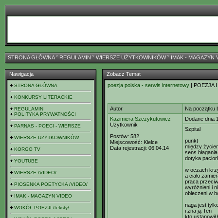
STRONA GŁÓWNA
ˇ
REGULAMIN
ˇ
WIERSZE UŻYTKOWNIKÓW
ˇ
IMAK - MAGAZYN 
Nawigacja
Zobacz Temat
poezja polska - serwis internetowy
| POEZJA I
STRONA GŁÓWNA
KONKURSY LITERACKIE
Autor
Na początku b
REGULAMIN
POLITYKA PRYWATNOŚCI
Kazimiera Szczykutowicz
Dodane dnia 
Użytkownik
PARNAS - POECI - WIERSZE
Szpital
Postów:
582
WIERSZE UŻYTKOWNIKÓW
punkt
Miejscowość:
Kielce
między życie
Data rejestracji:
06.04.14
KORGO TV
sens błagania
dotyka pacio
YOUTUBE
w oczach krz
WIERSZE /VIDEO/
a ciało zamie
praca przeciw
PIOSENKA POETYCKA /VIDEO/
wyróżnieni i n
obleczeni w b
IMAK - MAGAZYN VIDEO
naga jest tyl
WOKÓŁ POEZJI /teksty/
i zna ją Ten
kto ustanowił 