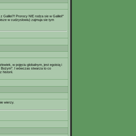
 Galilei?! Prorocy NIE rodza sie w Galilei!"
pisze w cudzyslowiu) zajmuja sie tym
łowiek, w pojęciu globalnym, jest egoistą i
em Bożym". I wówczas stwarza to co
historii.
ie wierzy.