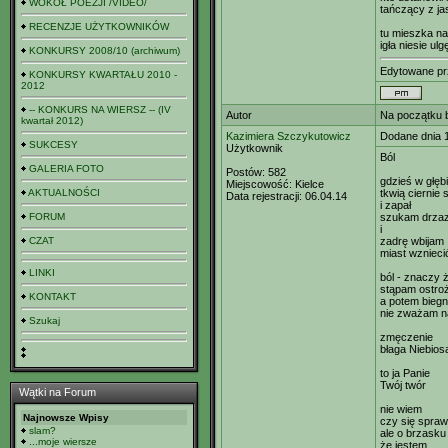
WOKÓŁ POEZJI /VIDEO/
tańczący z ja
RECENZJE UŻYTKOWNIKÓW
tu mieszka na
igła niesie ulg
KONKURSY 2008/10 (archiwum)
Edytowane p
KONKURSY KWARTAŁU 2010 -
2012
-- KONKURS NA WIERSZ -- (IV
Autor
Na początku b
kwartał 2012)
Kazimiera Szczykutowicz
Dodane dnia 
SUKCESY
Użytkownik
Ból
GALERIA FOTO
Postów:
582
gdzieś w głębi
Miejscowość:
Kielce
AKTUALNOŚCI
tkwią ciernie 
Data rejestracji:
06.04.14
i zapał
FORUM
szukam drzaz
i
CZAT
zadrę wbijam
miast wznieci
LINKI
ból - znaczy 
stąpam ostro
KONTAKT
a potem bieg
nie zważam n
Szukaj
zmęczenie
błaga Niebios
to ja Panie
Twój twór
Wątki na Forum
nie wiem
Najnowsze Wpisy
czy się spraw
slam?
ale o brzasku
...moje wiersze
że jestem