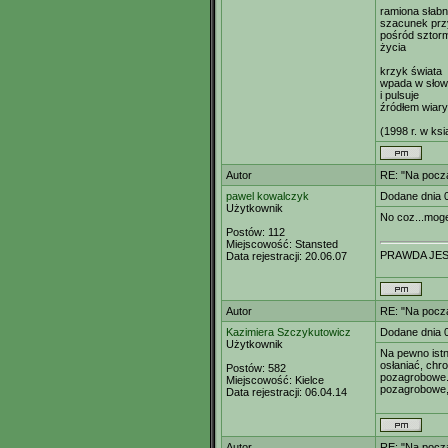
ramiona słab
szacunek prz
pośród sztor
życia
krzyk świata
wpada w słow
i pulsuje
źródłem wiary
(1998 r. w ks
Autor
RE: "Na począ
pawel kowalczyk
Dodane dnia 
Użytkownik
No coz...mog
Postów:
112
Miejscowość:
Stansted
PRAWDA JES
Data rejestracji:
20.06.07
Autor
RE: "Na począ
Kazimiera Szczykutowicz
Dodane dnia 
Użytkownik
Na pewno istni
osłaniać, chr
Postów:
582
pozagrobowe. 
Miejscowość:
Kielce
pozagrobowe,
Data rejestracji:
06.04.14
Autor
RE: "Na począ