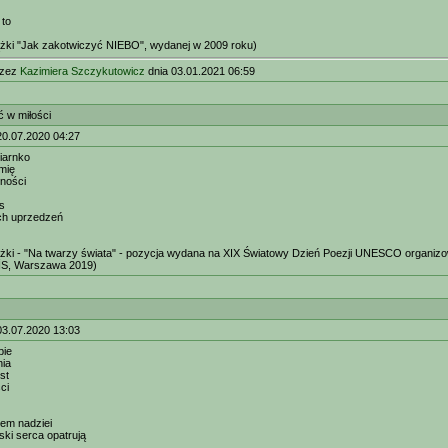
 to
ążki "Jak zakotwiczyć NIEBO", wydanej w 2009 roku)
rzez
Kazimiera Szczykutowicz
dnia 03.01.2021 06:59
 w miłości
20.07.2020 04:27
iarnko
mię
ności
s
ch uprzedzeń
ążki - "Na twarzy świata" - pozycja wydana na XIX Światowy Dzień Poezji UNESCO organiz
IS, Warszawa 2019)
03.07.2020 13:03
bie
nia
st
ci
iem nadziei
ki serca opatrują