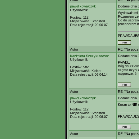
pawel kowalczyk
Dodane dnia 
Użytkownik
Wydawalo mi s
Rozumiem ze Pa
Postów:
112
Co do usprawi
Miejscowość:
Stansted
procederem n
Data rejestracji:
20.06.07
PRAWDA JES
Autor
RE: "Na począ
Kazimiera Szczykutowicz
Dodane dnia 
Użytkownik
PAWEŁ:
Bóg dał człowi
Postów:
582
często czyni 
Miejscowość:
Kielce
najgorsze: śm
Data rejestracji:
06.04.14
Autor
RE: "Na począ
pawel kowalczyk
Dodane dnia 
Użytkownik
Koran to NIE s
Postów:
112
Miejscowość:
Stansted
PRAWDA JES
Data rejestracji:
20.06.07
Autor
RE: "Na począ