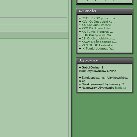
Aktualności
REFLLEKSY po raz dzi...
XLVI Ogólnopolski Ko...
XX Konkurs Literacki...
XXX OK Poetycki im. ...
XX Turniej Poetycki ...
I OK Poetycki im. Ma...
52. Ogólnopolski Kon...
XXXV Ogólnopolskie L...
VAN GOGH Festival 20...
IX Turniej Jednego W...
Użytkownicy
Gości Online: 3
Brak Użytkowników Online
Zarejestrowanych Użytkowników:
6 460
Nieaktywowani Użytkownicy: 2
Najnowszy Użytkownik:
Marletta