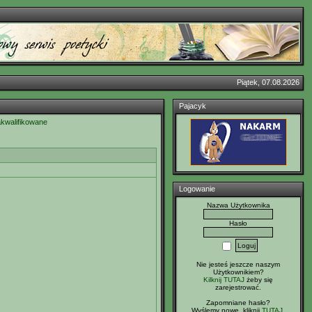
Piątek, 07.08.2026
Pajacyk
akwalifikowane
Logowanie
Nazwa Użytkownika
Hasło
Nie jesteś jeszcze naszym
Użytkownikiem?
Kilknij TUTAJ
żeby się
zarejestrować.
Zapomniane hasło?
Wyślemy nowe, kliknij
TUTAJ
.