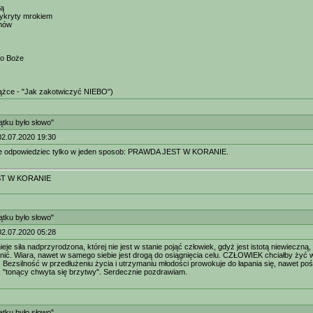
ną
ykryty mrokiem
mów
o Boże
iążce - "Jak zakotwiczyć NIEBO")
tku było słowo"
02.07.2020 19:30
e odpowiedziec tylko w jeden sposob: PRAWDA JEST W KORANIE.
T W KORANIE
tku było słowo"
02.07.2020 05:28
eje siła nadprzyrodzona, której nie jest w stanie pojąć człowiek, gdyż jest istotą niewieczną
onić. Wiara, nawet w samego siebie jest drogą do osiągnięcia celu. CZŁOWIEK chciałby żyć wi
Bezsilność w przedłużeniu życia i utrzymaniu młodości prowokuje do łapania się, nawet poś
 "tonący chwyta się brzytwy". Serdecznie pozdrawiam.
tku było słowo"