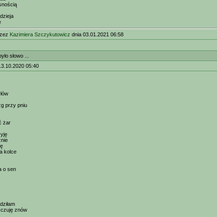
snością
dzieja
ę
rzez
Kazimiera Szczykutowicz
dnia 03.01.2021 06:58
yło słowo ...
13.10.2020 05:40
słów
g przy pniu
ć żar
żyję
żnie
nę
a kolce
a o sen
dziłam
 czuję znów