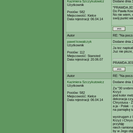
Kazimiera Szczykutowicz
Dodane dnia 
Użytkownik
"PRAWDA JE
Do Pawła Kow
Postów:
582
No nie wiem, 
Miejscowość:
Kielce
swój punkt wi
Data rejestracji:
06.04.14
Autor
RE: "Na począ
pawel kowalczyk
Dodane dnia 
Użytkownik
Ja tez napisa
Juz nie pisze
Postów:
112
Miejscowość:
Stansted
Data rejestracji:
20.06.07
PRAWDA JES
Autor
RE: "Na począ
Kazimiera Szczykutowicz
Dodane dnia 
Użytkownik
Za "30 srebrn
Krzyż
Postów:
582
pod kolor meb
Miejscowość:
Kielce
dekoracja czy
Data rejestracji:
06.04.14
Chrystusa - Ż
a ja - Polak -
na pamiątkę t
wystrugam z k
Krzyż i Chrys
przybiję
niech ramiona
by w Jego obj