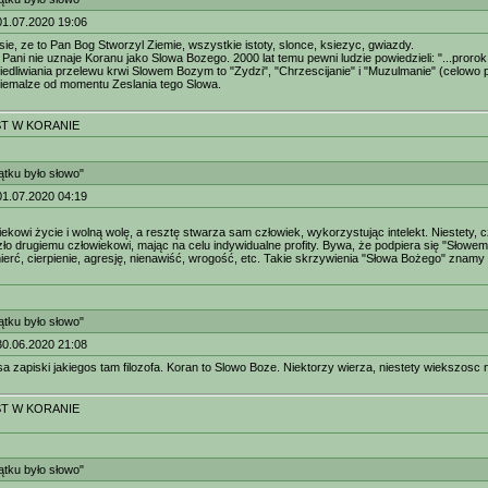
01.07.2020 19:06
ie, ze to Pan Bog Stworzyl Ziemie, wszystkie istoty, slonce, ksiezyc, gwiazdy.
ni nie uznaje Koranu jako Slowa Bozego. 2000 lat temu pewni ludzie powiedzieli: "...prorok z
edliwiania przelewu krwi Slowem Bozym to "Zydzi", "Chrzescijanie" i "Muzulmanie" (celowo 
iemalze od momentu Zeslania tego Slowa.
T W KORANIE
tku było słowo"
01.07.2020 04:19
ekowi życie i wolną wolę, a resztę stwarza sam człowiek, wykorzystując intelekt. Niestety, cz
zło drugiemu człowiekowi, mając na celu indywidualne profity. Bywa, że podpiera się "Słow
ierć, cierpienie, agresję, nienawiść, wrogość, etc. Takie skrzywienia "Słowa Bożego" znamy z 
tku było słowo"
30.06.2020 21:08
a zapiski jakiegos tam filozofa. Koran to Slowo Boze. Niektorzy wierza, niestety wiekszosc n
T W KORANIE
tku było słowo"