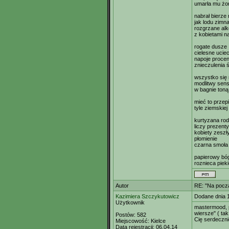
umarła mu żo
nabrał bierze 
jak lodu zimn
rozgrzane alk
z kobietami na
rogate dusze
cielesne ucie
napoje proce
znieczulenia 
wszystko się
modlitwy sens
w bagnie toną
mieć to przep
tyle ziemskiej
kurtyzana ro
liczy prezenty
kobiety zeszł
płomienie
czarna smoła 
papierowy bóg
roznieca pieki
Autor
RE: "Na począ
Kazimiera Szczykutowicz
Dodane dnia 
Użytkownik
mastermood, p
wiersze" ( ta
Postów:
582
Cię serdecznie
Miejscowość:
Kielce
Data rejestracji:
06.04.14