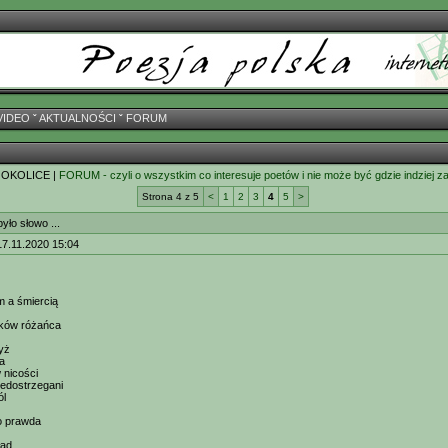
VIDEO
ˇ
AKTUALNOŚCI
ˇ
FORUM
 OKOLICE |
FORUM - czyli o wszystkim co interesuje poetów i nie może być gdzie indziej z
Strona 4 z 5
<
1
2
3
4
5
>
yło słowo ...
17.11.2020 15:04
m a śmiercią
rków różańca
yż
ra
 nicości
iedostrzegani
ól
ko prawda
ład