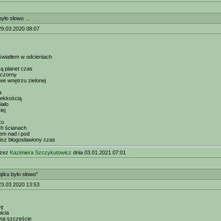
yło słowo ...
29.03.2020 08:07
światłem w odcieniach
ką planet czas
eczorny
we wnętrzu zielonej
a
lekkością
lało
iej
ku
ch ścianach
tem nad i pod
isz błogosławiony czas
rzez
Kazimiera Szczykutowicz
dnia 03.01.2021 07:01
tku było słowo"
23.03.2020 13:53
zę
icia
 na szczęście