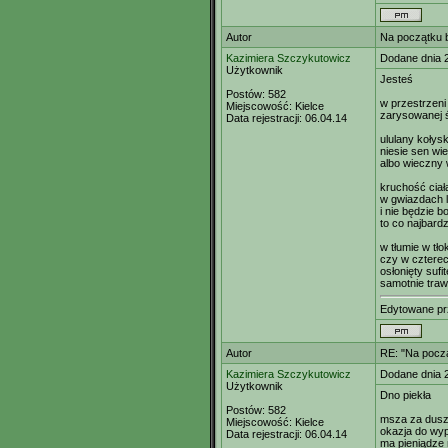
Autor
Na początku b
Kazimiera Szczykutowicz
Dodane dnia 
Użytkownik
Jesteś
Postów:
582
w przestrzeni
Miejscowość:
Kielce
zarysowanej 
Data rejestracji:
06.04.14
ululany kołys
niesie sen wi
albo wieczny 
kruchość ciał
w gwiazdach 
i nie będzie bo
to co najbardz
w tłumie w tło
czy w cztere
osłonięty sufi
samotnie traw
Edytowane p
Autor
RE: "Na począ
Kazimiera Szczykutowicz
Dodane dnia 
Użytkownik
Dno piekła
Postów:
582
msza za dus
Miejscowość:
Kielce
okazja do wyp
Data rejestracji:
06.04.14
ma pieniądze