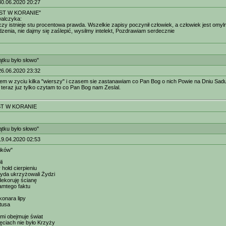
30.06.2020 20:27
ST W KORANIE"
alczyka:
czy istnieje stu procentowa prawda. Wszelkie zapisy poczynił człowiek, a człowiek jest omyl
dzenia, nie dajmy się zaślepić, wysilmy intelekt, Pozdrawiam serdecznie
tku było słowo"
26.06.2020 23:32
lem w zyciu kilka "wierszy" i czasem sie zastanawiam co Pan Bog o nich Powie na Dniu Sad
, teraz juz tylko czytam to co Pan Bog nam Zeslal.
T W KORANIE
tku było słowo"
19.04.2020 02:53
ików"
li
 hołd cierpieniu
yda ukrzyżowali Żydzi
 dekoruję ścianę
amtego faktu
onara lipy
tusa
mi obejmuje świat
ęciach nie było Krzyży