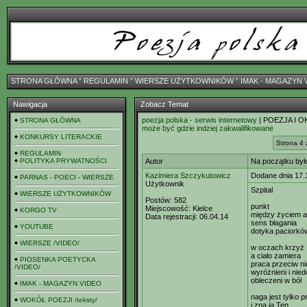
STRONA GŁÓWNA
ˇ
REGULAMIN
ˇ
WIERSZE UŻYTKOWNIKÓW
ˇ
IMAK - MAGAZYN 
Nawigacja
Zobacz Temat
poezja polska - serwis internetowy
| POEZJA I O
STRONA GŁÓWNA
może być gdzie indziej zakwalifikowane
KONKURSY LITERACKIE
Strona 4 
REGULAMIN
POLITYKA PRYWATNOŚCI
Autor
Na początku było
Kazimiera Szczykutowicz
Dodane dnia 17.
PARNAS - POECI - WIERSZE
Użytkownik
Szpital
WIERSZE UŻYTKOWNIKÓW
Postów:
582
punkt
Miejscowość:
Kielce
KORGO TV
między życiem a
Data rejestracji:
06.04.14
sens błagania
YOUTUBE
dotyka paciorkó
WIERSZE /VIDEO/
w oczach krzyż
a ciało zamiera
PIOSENKA POETYCKA
praca przeciw ni
/VIDEO/
wyróżnieni i nie
obleczeni w ból
IMAK - MAGAZYN VIDEO
naga jest tylko 
WOKÓŁ POEZJI /teksty/
i zna ją Ten