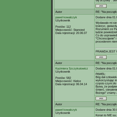
się brzytwy". S
Autor
RE: "Na początk
pawel kowalczyk
Dodane dnia 01.
Użytkownik
Wydawalo mi sie,
ksiezyc, gwiazdy
Postów:
112
Rozumiem ze Pan
Miejscowość:
Stansted
ludzie powiedzieli
Data rejestracji:
20.06.07
Co do usprawiedl
"Chrzescijanie" 
procederem niem
PRAWDA JEST 
Autor
RE: "Na początk
Kazimiera Szczykutowicz
Dodane dnia 01.
Użytkownik
PAWEŁ:
Bóg dał człowiek
Postów:
582
wykorzystując int
Miejscowość:
Kielce
często czyni zło
Data rejestracji:
06.04.14
Bywa, że podpie
śmierć, cierpien
Bożego" znamy z 
Autor
RE: "Na początk
pawel kowalczyk
Dodane dnia 30.
Użytkownik
Koran to NIE sa 