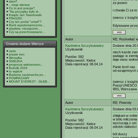
slam?
że jestem
...moje wiersze
Co to jest poezja?
i chwała Ci za to
"Na początku było sł...
Ksiądz Jan Twardowski
(wiersz z książ
FRASZKI
Czy ten portal "umarł"?
Bank wysokooprocento...
Edytowane prz
playlista- niezapomn...
Czy są przechowywane...
Autor
RE: Rozkwitać w
Ostatnio dodane Wiersze
Kazimiera Szczykutowicz
Dodane dnia 20.
Użytkownik
optio
niech każde zia
prawie tren
padając w ziemi
Postów:
582
Wersalka
daje owoc wolno
Miejscowość:
Kielce
ŚNIEŻKA
Data rejestracji:
06.04.14
prognoza wskrzeszeni...
Panie broń nas
Bukolik 2026
od wzajemnych 
to wyjście
Badania naukowców po...
POWRACAMY
MOUNT EVEREST - GŁĘB...
(wiersz z książk
Poezji UNESCO o
IBIS, Warszawa 
Autor
RE: Powroty
Kazimiera Szczykutowicz
Dodane dnia 03.
Użytkownik
zbłąkani w sobie
w bólu milczenia
Postów:
582
wyrzucają z ust
Miejscowość:
Kielce
odciski słabości
Data rejestracji:
06.04.14
ból duszy
koją zastrzykiem