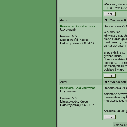
Wiersze , które 
- "TROPEM CZA
Autor
RE: "Na początk
Kazimiera Szczykutowicz
Dodane dnia 27.
Użytkownik
w autobusie
jej twarz zastygł
Postów:
582
niebo kłębiło gni
Miejscowość:
Kielce
rozdzierał zygza
Data rejestracji:
06.04.14
ciskał piorunami
znaczyła krzyż 
groźba nieba
chmura wylała uk
słońce na srebr
lustrzanych zie
odbijało światło
Autor
RE: "Na początk
Kazimiera Szczykutowicz
Dodane dnia 21.
Użytkownik
załamane prawdy 
rozwarstwia się
Postów:
582
most barw ludzk
Miejscowość:
Kielce
Data rejestracji:
06.04.14
Alfredzie, dzięku
Strona 4 