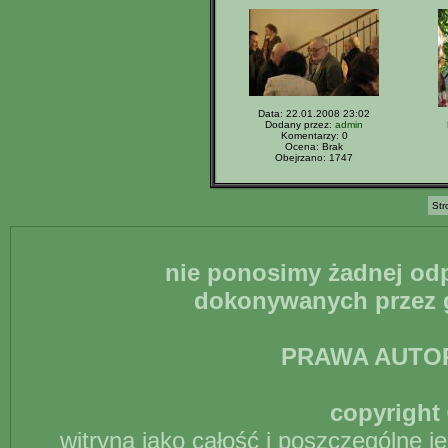
Data: 22.01.2008 23:02
Dodany przez:
admin
Komentarzy: 0
Ocena: Brak
Obejrzano: 1747
Str
nie ponosimy żadnej odp
dokonywanych przez g
PRAWA AUTO
copyright 
witryna jako całość i poszczególne j