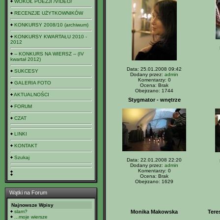
WOKÓŁ POEZJI /VIDEO/
RECENZJE UŻYTKOWNIKÓW
KONKURSY 2008/10 (archiwum)
KONKURSY KWARTAŁU 2010 -
2012
-- KONKURS NA WIERSZ -- (IV
kwartał 2012)
Data: 25.01.2008 09:42
SUKCESY
Dodany przez:
admin
Komentarzy: 0
GALERIA FOTO
Ocena: Brak
Obejrzano: 1744
AKTUALNOŚCI
Stygmator - wnętrze
FORUM
CZAT
LINKI
KONTAKT
Szukaj
Data: 22.01.2008 22:20
Dodany przez:
admin
Komentarzy: 0
Ocena: Brak
Obejrzano: 1629
Wątki na Forum
Najnowsze Wpisy
slam?
Monika Makowska
Tere
...moje wiersze