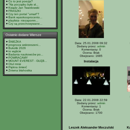
Co to jest poezja?
"Na początku było sł...
Ksiądz Jan Twardowski
FRASZKI
Czy ten portal "umarł"?
Bank wysokooprocento...
playlista- niezapomn...
Czy są przechowywane...
Ostatnio dodane Wiersze
ŚNIEŻKA
Data: 25.01.2008 09:32
prognoza wskrzeszeni...
Dodany przez:
admin
Bukolik 2026
Komentarzy: 0
to wyjście
Ocena: Brak
Badania naukowców po...
Obejrzano: 1685
POWRACAMY
MOUNT EVEREST - GŁĘB...
Instalacja
Otul mnie
Piękna śmierć
Żniwna błahostka
Data: 22.01.2008 22:59
Dodany przez:
admin
Komentarzy: 1
Ocena: Brak
Obejrzano: 1700
Leszek Aleksander Moczulski
Ka