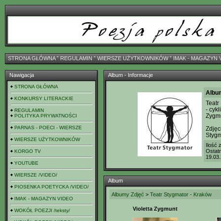
STRONA GŁÓWNA
ˇ
REGULAMIN
ˇ
WIERSZE UŻYTKOWNIKÓW
ˇ
IMAK - MAGAZYN 
Nawigacja
Album - Informacje
STRONA GŁÓWNA
Album
KONKURSY LITERACKIE
Teat
- cyk
REGULAMIN
Zygmu
POLITYKA PRYWATNOŚCI
PARNAS - POECI - WIERSZE
Zdjęc
Stygm
WIERSZE UŻYTKOWNIKÓW
Ilość 
Ostat
KORGO TV
19.03
YOUTUBE
WIERSZE /VIDEO/
Album
PIOSENKA POETYCKA /VIDEO/
Albumy Zdjęć
>
Teatr Stygmator - Kraków
IMAK - MAGAZYN VIDEO
Violetta Zygmunt
WOKÓŁ POEZJI /teksty/