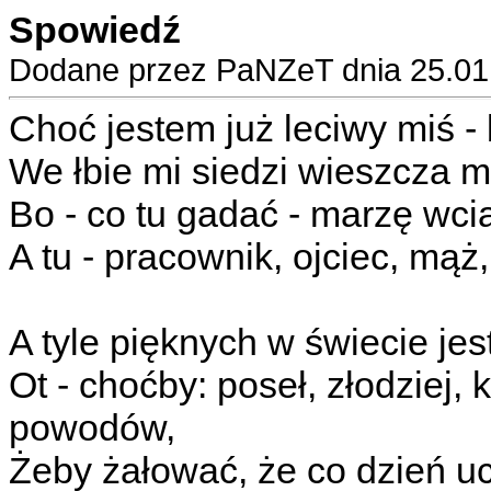
Spowiedź
Dodane przez PaNZeT dnia 25.01
Choć jestem już leciwy miś - 
We łbie mi siedzi wieszcza m
Bo - co tu gadać - marzę wci
A tu - pracownik, ojciec, mąż
A tyle pięknych w świecie je
Ot - choćby: poseł, złodziej
powodów,
Żeby żałować, że co dzień uc