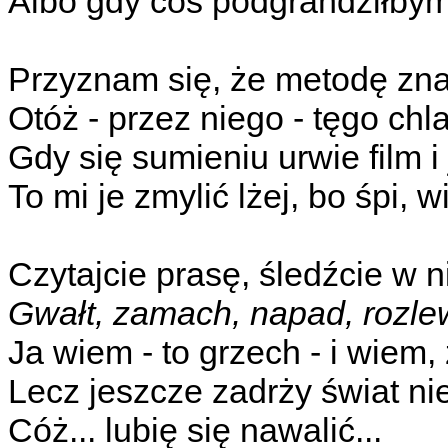
Albo gdy coś podgrandziłbym 
Przyznam się, że metodę zn
Otóż - przez niego - tęgo ch
Gdy się sumieniu urwie film i 
To mi je zmylić lżej, bo śpi, 
Czytajcie prasę, śledźcie w n
Gwałt, zamach, napad, rozle
Ja wiem - to grzech - i wiem,
Lecz jeszcze zadrży świat nie
Cóż... lubię się nawalić...