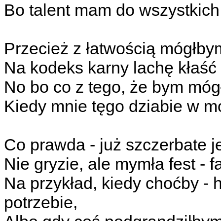
Bo talent mam do wszystkich dz
Przecież z łatwością mógłby
Na kodeks karny lachę kłaść
No bo co z tego, że bym mógł
Kiedy mnie tęgo dziabie w mó
Co prawda - już szczerbate j
Nie gryzie, ale mymła fest - 
Na przykład, kiedy choćby -
potrzebie,