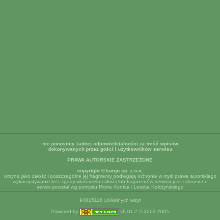
nie ponosimy żadnej odpowiedzialności za treść wpisów
dokonywanych przez gości i użytkowników serwisu
PRAWA AUTORSKIE ZASTRZEŻONE
copyright © korgo sp. z o.o.
witryna jako całość i poszczególne jej fragmenty podlegają ochronie w myśl prawa autorskiego
wykorzystywanie bez zgody właściciela całości lub fragmentów serwisu jest zabronione
serwis powstał wg pomysłu Piotra Kontka i Leszka Kolczyńskiego
94015116 Unikalnych wizyt
Powered by
v6.01.7 © 2003-2005