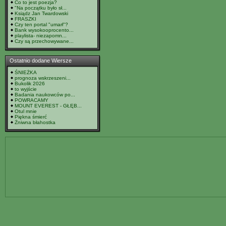
Co to jest poezja?
"Na początku było sł...
Ksiądz Jan Twardowski
FRASZKI
Czy ten portal "umarł"?
Bank wysokooprocento...
playlista- niezapomn...
Czy są przechowywane...
Ostatnio dodane Wiersze
ŚNIEŻKA
prognoza wskrzeszeni...
Bukolik 2026
to wyjście
Badania naukowców po...
POWRACAMY
MOUNT EVEREST - GŁĘB...
Otul mnie
Piękna śmierć
Żniwna błahostka