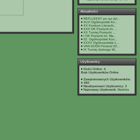
Aktualności
REFLLEKSY po raz dzi...
XLVI Ogólnopolski Ko...
XX Konkurs Literacki...
XXX OK Poetycki im. ...
XX Turniej Poetycki ...
I OK Poetycki im. Ma...
52. Ogólnopolski Kon...
XXXV Ogólnopolskie L...
VAN GOGH Festival 20...
IX Turniej Jednego W...
Użytkownicy
Gości Online: 4
Brak Użytkowników Online
Zarejestrowanych Użytkowników:
6 460
Nieaktywowani Użytkownicy: 3
Najnowszy Użytkownik:
Marletta