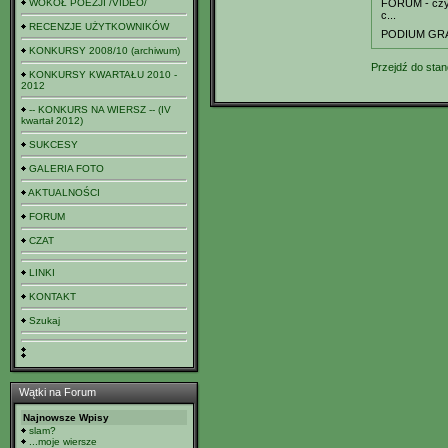
WOKÓŁ POEZJI /VIDEO/
FORUM - czyl
c...
RECENZJE UŻYTKOWNIKÓW
PODIUM GR
KONKURSY 2008/10 (archiwum)
Przejdź do stan
KONKURSY KWARTAŁU 2010 -
2012
-- KONKURS NA WIERSZ -- (IV
kwartał 2012)
SUKCESY
GALERIA FOTO
AKTUALNOŚCI
FORUM
CZAT
LINKI
KONTAKT
Szukaj
Wątki na Forum
Najnowsze Wpisy
slam?
...moje wiersze