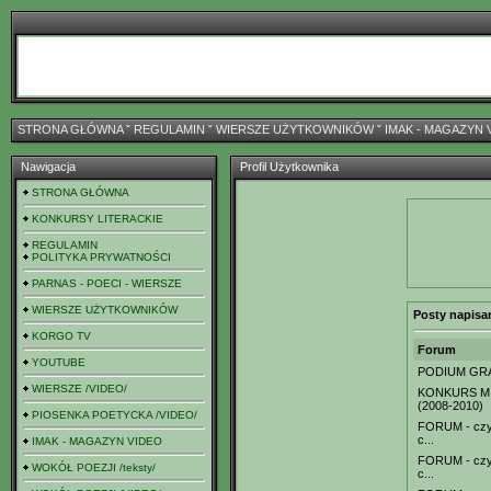
STRONA GŁÓWNA
ˇ
REGULAMIN
ˇ
WIERSZE UŻYTKOWNIKÓW
ˇ
IMAK - MAGAZYN 
Nawigacja
Profil Użytkownika
STRONA GŁÓWNA
KONKURSY LITERACKIE
REGULAMIN
POLITYKA PRYWATNOŚCI
PARNAS - POECI - WIERSZE
WIERSZE UŻYTKOWNIKÓW
Posty napisa
KORGO TV
Forum
YOUTUBE
PODIUM GR
WIERSZE /VIDEO/
KONKURS MI
(2008-2010)
PIOSENKA POETYCKA /VIDEO/
FORUM - czyl
c...
IMAK - MAGAZYN VIDEO
FORUM - czyl
WOKÓŁ POEZJI /teksty/
c...