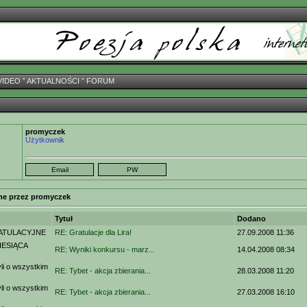
VIDEO
ˇ
AKTUALNOŚCI
ˇ
FORUM
promyczek
Użytkownik
ne przez promyczek
Tytuł
Dodano
ATULACYJNE
RE: Gratulacje dla Lira!
27.09.2008 11:36
ESIĄCA
RE: Wyniki konkursu - marz...
14.04.2008 08:34
i o wszystkim
RE: Tybet - akcja zbierania...
28.03.2008 11:20
i o wszystkim
RE: Tybet - akcja zbierania...
27.03.2008 16:10