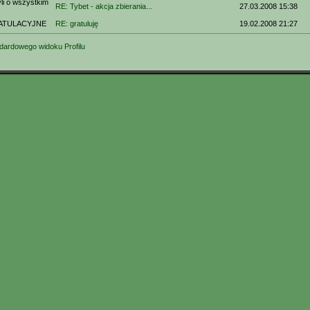
i o wszystkim
RE: Tybet - akcja zbierania...
27.03.2008 15:38
ATULACYJNE
RE: gratuluję
19.02.2008 21:27
dardowego widoku Profilu