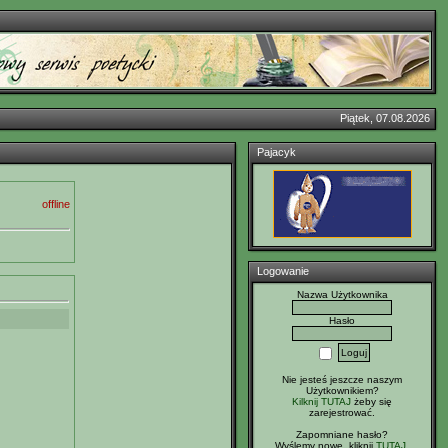
Piątek, 07.08.2026
Pajacyk
offline
Logowanie
Nazwa Użytkownika
Hasło
Nie jesteś jeszcze naszym
Użytkownikiem?
Kilknij TUTAJ
żeby się
zarejestrować.
Zapomniane hasło?
Wyślemy nowe, kliknij
TUTAJ
.