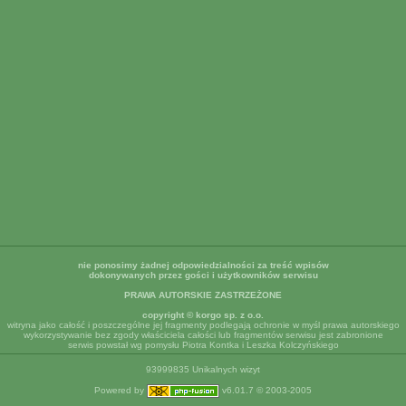
nie ponosimy żadnej odpowiedzialności za treść wpisów
dokonywanych przez gości i użytkowników serwisu
PRAWA AUTORSKIE ZASTRZEŻONE
copyright © korgo sp. z o.o.
witryna jako całość i poszczególne jej fragmenty podlegają ochronie w myśl prawa autorskiego
wykorzystywanie bez zgody właściciela całości lub fragmentów serwisu jest zabronione
serwis powstał wg pomysłu Piotra Kontka i Leszka Kolczyńskiego
93999835 Unikalnych wizyt
Powered by
v6.01.7 © 2003-2005