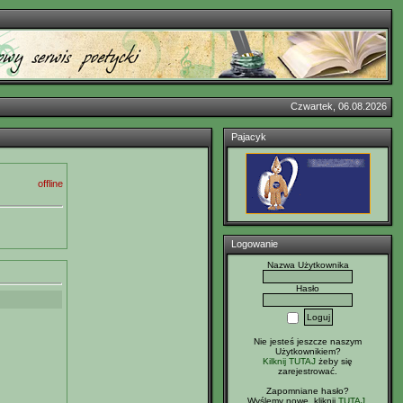
Czwartek, 06.08.2026
Pajacyk
offline
Logowanie
Nazwa Użytkownika
Hasło
Nie jesteś jeszcze naszym
Użytkownikiem?
Kilknij TUTAJ
żeby się
zarejestrować.
Zapomniane hasło?
Wyślemy nowe, kliknij
TUTAJ
.