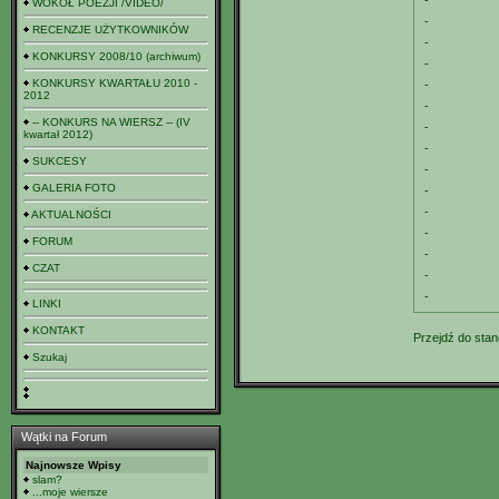
-
WOKÓŁ POEZJI /VIDEO/
-
RECENZJE UŻYTKOWNIKÓW
-
KONKURSY 2008/10 (archiwum)
-
KONKURSY KWARTAŁU 2010 -
-
2012
-
-- KONKURS NA WIERSZ -- (IV
-
kwartał 2012)
-
SUKCESY
-
GALERIA FOTO
-
-
AKTUALNOŚCI
-
FORUM
-
CZAT
-
-
LINKI
KONTAKT
Przejdź do stan
Szukaj
Wątki na Forum
Najnowsze Wpisy
slam?
...moje wiersze