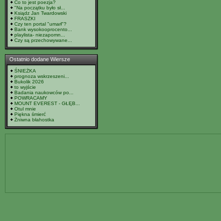
Co to jest poezja?
"Na początku było sł...
Ksiądz Jan Twardowski
FRASZKI
Czy ten portal "umarł"?
Bank wysokooprocento...
playlista- niezapomn...
Czy są przechowywane...
Ostatnio dodane Wiersze
ŚNIEŻKA
prognoza wskrzeszeni...
Bukolik 2026
to wyjście
Badania naukowców po...
POWRACAMY
MOUNT EVEREST - GŁĘB...
Otul mnie
Piękna śmierć
Żniwna błahostka