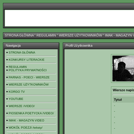
STRONA GŁÓWNA
ˇ
REGULAMIN
ˇ
WIERSZE UŻYTKOWNIKÓW
ˇ
IMAK - MAGAZYN 
Nawigacja
Profil Użytkownika
STRONA GŁÓWNA
KONKURSY LITERACKIE
REGULAMIN
POLITYKA PRYWATNOŚCI
PARNAS - POECI - WIERSZE
WIERSZE UŻYTKOWNIKÓW
Wiersze napi
KORGO TV
YOUTUBE
Tytuł
-
WIERSZE /VIDEO/
-
PIOSENKA POETYCKA /VIDEO/
-
IMAK - MAGAZYN VIDEO
-
WOKÓŁ POEZJI /teksty/
-