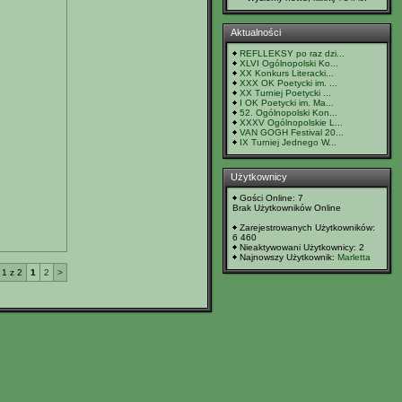
Aktualności
REFLLEKSY po raz dzi...
XLVI Ogólnopolski Ko...
XX Konkurs Literacki...
XXX OK Poetycki im. ...
XX Turniej Poetycki ...
I OK Poetycki im. Ma...
52. Ogólnopolski Kon...
XXXV Ogólnopolskie L...
VAN GOGH Festival 20...
IX Turniej Jednego W...
Użytkownicy
Gości Online: 7
Brak Użytkowników Online
Zarejestrowanych Użytkowników:
6 460
Nieaktywowani Użytkownicy: 2
Najnowszy Użytkownik:
Marletta
 1 z 2
1
2
>