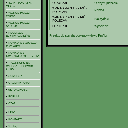
IMAK - MAGAZYN
O POEZJI
O czym piszecie?
VIDEO
WARTO PRZECZYTAĆ -
Norwid
POLECAM
WOKÓŁ POEZJI
/teksty/
WARTO PRZECZYTAĆ -
Baczyński
POLECAM
WOKÓŁ POEZJI
/VIDEO/
O POEZJI
Wypalenie
RECENZJE
Przejdź do standardowego widoku Profilu
UŻYTKOWNIKÓW
KONKURSY 2008/10
(archiwum)
KONKURSY
KWARTAŁU 2010 - 2012
-- KONKURS NA
WIERSZ -- (IV kwartał
2012)
SUKCESY
GALERIA FOTO
AKTUALNOŚCI
FORUM
CZAT
LINKI
KONTAKT
Szukaj