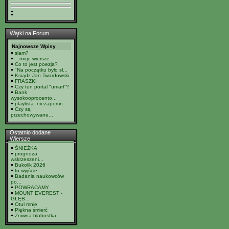
Wątki na Forum
Najnowsze Wpisy
slam?
...moje wiersze
Co to jest poezja?
"Na początku było sł...
Ksiądz Jan Twardowski
FRASZKI
Czy ten portal "umarł"?
Bank
wysokooprocento...
playlista- niezapomn...
Czy są
przechowywane...
Ostatnio dodane
Wiersze
ŚNIEŻKA
prognoza
wskrzeszeni...
Bukolik 2026
to wyjście
Badania naukowców
po...
POWRACAMY
MOUNT EVEREST -
GŁĘB...
Otul mnie
Piękna śmierć
Żniwna błahostka