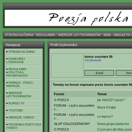
STRONA GŁÓWNA
ˇ
REGULAMIN
ˇ
WIERSZE UŻYTKOWNIKÓW
ˇ
IMAK - MAGAZYN 
Nawigacja
Profil Użytkownika
STRONA GŁÓWNA
konto usunięte 56
KONKURSY
Użytkownik
LITERACKIE
REGULAMIN
POLITYKA
PRYWATNOŚCI
PARNAS - POECI -
Tematy na forum napisane przez konto usunięte 5
WIERSZE
WIERSZE
Forum
Temat
UŻYTKOWNIKÓW
O POEZJI
jak NALEŻY pisać?
KORGO TV
FORUM - czyli o wszystkim
Muza 9.trąby
c...
YOUTUBE
FORUM - czyli o wszystkim
co lepsze?
WIERSZE /VIDEO/
c...
SŁUP OGŁOSZENIOWY
Nowa grupa poetycka
PIOSENKA POETYCKA
/VIDEO/
O POEZJI
Czym jest dla Was poez