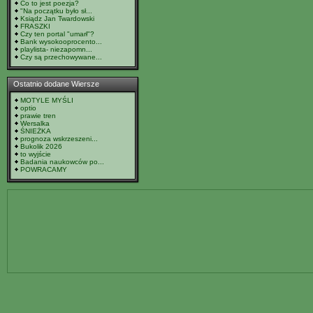
Co to jest poezja?
"Na początku było sł...
Ksiądz Jan Twardowski
FRASZKI
Czy ten portal "umarł"?
Bank wysokooprocento...
playlista- niezapomn...
Czy są przechowywane...
Ostatnio dodane Wiersze
MOTYLE MYŚLI
optio
prawie tren
Wersalka
ŚNIEŻKA
prognoza wskrzeszeni...
Bukolik 2026
to wyjście
Badania naukowców po...
POWRACAMY