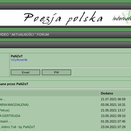
VIDEO
ˇ
AKTUALNOŚCI
ˇ
FORUM
PaNZeT
Użytkownik
sane przez PaNZeT
Dodano
w ...
21.07.2021 06:59
(MARIA MAGDALENA)
03.06.2021 16:31
Petrus)
21.05.2021 13:17
A GERTRUDA
13.05.2021 09:10
ybaśń ...
01.05.2021 07:45
 Jethro Tull - by PaNZeT
23.04.2021 07:29