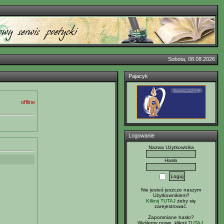
Sobota, 08.08.2026
Pajacyk
offline
Logowanie
Nazwa Użytkownika
Hasło
Nie jesteś jeszcze naszym
Użytkownikiem?
Kilknij TUTAJ
żeby się
zarejestrować.
Zapomniane hasło?
Wyślemy nowe, kliknij
TUTAJ
.