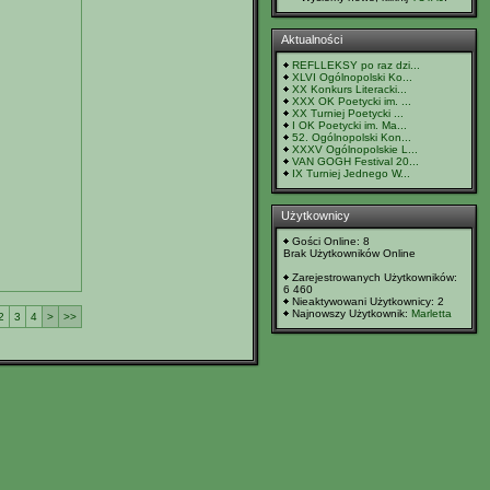
Aktualności
REFLLEKSY po raz dzi...
XLVI Ogólnopolski Ko...
XX Konkurs Literacki...
XXX OK Poetycki im. ...
XX Turniej Poetycki ...
I OK Poetycki im. Ma...
52. Ogólnopolski Kon...
XXXV Ogólnopolskie L...
VAN GOGH Festival 20...
IX Turniej Jednego W...
Użytkownicy
Gości Online: 8
Brak Użytkowników Online
Zarejestrowanych Użytkowników:
6 460
Nieaktywowani Użytkownicy: 2
Najnowszy Użytkownik:
Marletta
2
3
4
>
>>