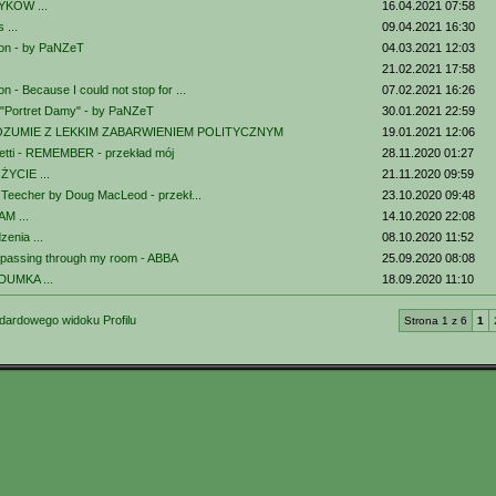
YKÓW ...
16.04.2021 07:58
 ...
09.04.2021 16:30
son - by PaNZeT
04.03.2021 12:03
.
21.02.2021 17:58
n - Because I could not stop for ...
07.02.2021 16:26
 "Portret Damy" - by PaNZeT
30.01.2021 22:59
ZUMIE Z LEKKIM ZABARWIENIEM POLITYCZNYM
19.01.2021 12:06
setti - REMEMBER - przekład mój
28.11.2020 01:27
YCIE ...
21.11.2020 09:59
h Teecher by Doug MacLeod - przekł...
23.10.2020 09:48
M ...
14.10.2020 22:08
zenia ...
08.10.2020 11:52
l passing through my room - ABBA
25.09.2020 08:08
DUMKA ...
18.09.2020 11:10
dardowego widoku Profilu
Strona 1 z 6
1