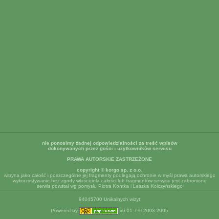
nie ponosimy żadnej odpowiedzialności za treść wpisów
dokonywanych przez gości i użytkowników serwisu
PRAWA AUTORSKIE ZASTRZEŻONE
copyright © korgo sp. z o.o.
witryna jako całość i poszczególne jej fragmenty podlegają ochronie w myśl prawa autorskiego
wykorzystywanie bez zgody właściciela całości lub fragmentów serwisu jest zabronione
serwis powstał wg pomysłu Piotra Kontka i Leszka Kolczyńskiego
94045700 Unikalnych wizyt
Powered by
v6.01.7 © 2003-2005