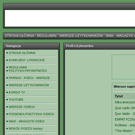
STRONA GŁÓWNA
ˇ
REGULAMIN
ˇ
WIERSZE UŻYTKOWNIKÓW
ˇ
IMAK - MAGAZYN 
Nawigacja
Profil Użytkownika
STRONA GŁÓWNA
KONKURSY LITERACKIE
REGULAMIN
POLITYKA PRYWATNOŚCI
PARNAS - POECI - WIERSZE
WIERSZE UŻYTKOWNIKÓW
Wiersze napi
KORGO TV
Tytuł
YOUTUBE
Kilka limerykó
WIERSZE /VIDEO/
Quo vadis 
Quo Vadis - (
PIOSENKA POETYCKA /VIDEO/
EMPATYCZN
IMAK - MAGAZYN VIDEO
Królowa - ant
WOKÓŁ POEZJI /teksty/
"The Moths" -