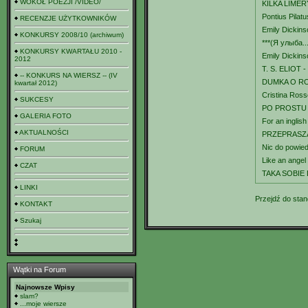
WOKÓŁ POEZJI /VIDEO/
KILKA LIMER
Pontius Pilatus
RECENZJE UŻYTKOWNIKÓW
Emily Dickin
KONKURSY 2008/10 (archiwum)
***(Я улыба..
KONKURSY KWARTAŁU 2010 -
Emily Dickinso
2012
T. S. ELIOT -
-- KONKURS NA WIERSZ -- (IV
DUMKA O RO
kwartał 2012)
Cristina Ros
SUKCESY
PO PROSTU Ż
GALERIA FOTO
For an inglis
AKTUALNOŚCI
PRZEPRASZA
Nic do powied
FORUM
Like an ange
CZAT
TAKA SOBIE 
LINKI
Przejdź do stan
KONTAKT
Szukaj
Wątki na Forum
Najnowsze Wpisy
slam?
...moje wiersze