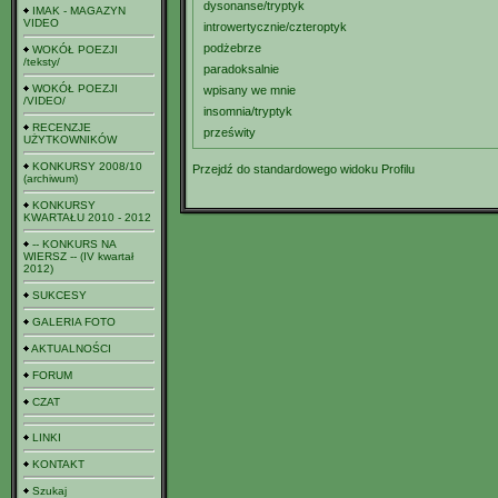
dysonanse/tryptyk
IMAK - MAGAZYN
VIDEO
introwertycznie/czteroptyk
podżebrze
WOKÓŁ POEZJI
/teksty/
paradoksalnie
WOKÓŁ POEZJI
wpisany we mnie
/VIDEO/
insomnia/tryptyk
RECENZJE
prześwity
UŻYTKOWNIKÓW
KONKURSY 2008/10
Przejdź do standardowego widoku Profilu
(archiwum)
KONKURSY
KWARTAŁU 2010 - 2012
-- KONKURS NA
WIERSZ -- (IV kwartał
2012)
SUKCESY
GALERIA FOTO
AKTUALNOŚCI
FORUM
CZAT
LINKI
KONTAKT
Szukaj