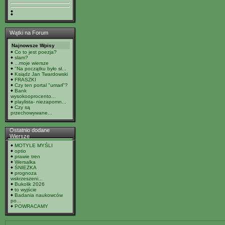
Wątki na Forum
Najnowsze Wpisy
Co to jest poezja?
slam?
...moje wiersze
"Na początku było sł...
Ksiądz Jan Twardowski
FRASZKI
Czy ten portal "umarł"?
Bank
wysokooprocento...
playlista- niezapomn...
Czy są
przechowywane...
Ostatnio dodane
Wiersze
MOTYLE MYŚLI
optio
prawie tren
Wersalka
ŚNIEŻKA
prognoza
wskrzeszeni...
Bukolik 2026
to wyjście
Badania naukowców
po...
POWRACAMY