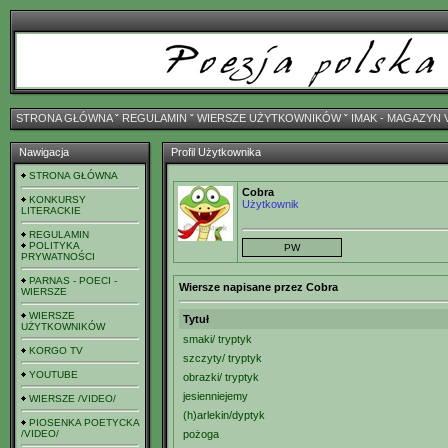
STRONA GŁÓWNA
ˇ
REGULAMIN
ˇ
WIERSZE UŻYTKOWNIKÓW
ˇ
IMAK - MAGAZYN 
Nawigacja
Profil Użytkownika
STRONA GŁÓWNA
Cobra
KONKURSY
Użytkownik
LITERACKIE
REGULAMIN
POLITYKA
PRYWATNOŚCI
PARNAS - POECI -
Wiersze napisane przez Cobra
WIERSZE
WIERSZE
Tytuł
UŻYTKOWNIKÓW
smaki/ tryptyk
KORGO TV
szczyty/ tryptyk
YOUTUBE
obrazki/ tryptyk
jesienniejemy
WIERSZE /VIDEO/
(h)arlekin/dyptyk
PIOSENKA POETYCKA
/VIDEO/
pożoga