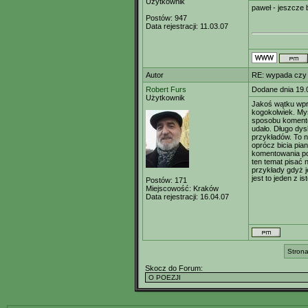
Użytkownik
paweł - jeszcze 
Postów:
947
Data rejestracji:
11.03.07
Autor
RE: wypada czy
Robert Furs
Dodane dnia 19.
Użytkownik
Jakoś wątku wpr
kogokolwiek. Myś
sposobu komento
udało. Długo dys
przykładów. To n
oprócz bicia pia
komentowania pop
ten temat pisać
przykłady gdyż j
jest to jeden z 
Postów:
171
Miejscowość:
Kraków
Data rejestracji:
16.04.07
Strona
Skocz do Forum: