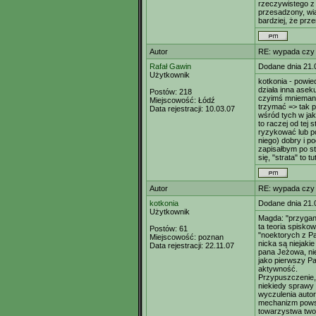
rzeczywistego z 
przesadzony, wi
bardziej, że prz
Autor
RE: wypada czy
Rafał Gawin
Dodane dnia 21.
Użytkownik
kotkonia - powie
działa inna asek
Postów:
218
czyimś mniemaniu
Miejscowość:
Łódź
trzymać => tak 
Data rejestracji:
10.03.07
wśród tych w ja
to raczej od tej
ryzykować lub po
niego) dobry i p
zapisałbym po s
się, "strata" to 
Autor
RE: wypada czy
kotkonia
Dodane dnia 21.
Użytkownik
Magda: "przygani
ta teoria spisko
Postów:
61
"noektorych z Pa
Miejscowość:
poznan
nicka są niejakie
Data rejestracji:
22.11.07
pana Jeżowa, ni
jako pierwszy Pa
aktywność.
Przypuszczenie,
niekiedy sprawy
wyczulenia auto
mechanizm powst
towarzystwa twor