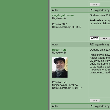
Autor
RE: wypada czy
magda gałkowska
Dodane dnia 21.
Użytkownik
kotkonia
- przyg
ta teoria spisko
Postów:
947
Data rejestracji:
11.03.07
Autor
RE: wypada czy
Robert Furs
Dodane dnia 21.
Użytkownik
Panie Pawle nawe
nawet trzeba mów
się uważają. Powt
ogóle nie komen
to tez walka z w
mocnych wrażeń l
prawdę można dos
Postów:
171
Miejscowość:
Kraków
Data rejestracji:
16.04.07
Autor
RE: wypada czy