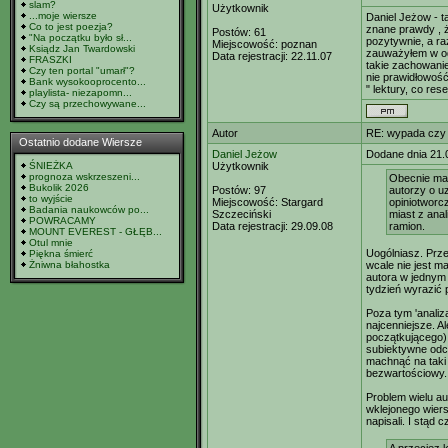
slam?
Użytkownik
...moje wiersze
Daniel Jeżow - 
Co to jest poezja?
znane prawdy , 
Postów:
61
"Na początku było sł...
pozytywnie, a ra
Miejscowość:
poznan
Ksiądz Jan Twardowski
zauważyłem w odn
Data rejestracji:
22.11.07
FRASZKI
takie zachowani
Czy ten portal "umarł"?
nie prawidłowość
Bank wysokooprocento...
" lektury, co re
playlista- niezapomn...
Czy są przechowywane...
Autor
RE: wypada czy
Ostatnio dodane Wiersze
Daniel Jeżow
Dodane dnia 21.
ŚNIEŻKA
Użytkownik
prognoza wskrzeszeni...
Obecnie mam
Bukolik 2026
Postów:
97
autorzy o uz
to wyjście
Miejscowość:
Stargard
opiniotworcz
Badania naukowców po...
Szczeciński
miast z ana
POWRACAMY
Data rejestracji:
29.09.08
ramion.
MOUNT EVEREST - GŁĘB...
Otul mnie
Uogólniasz. Prz
Piękna śmierć
Żniwna błahostka
wcale nie jest 
autora w jednym
tydzień wyrazić 
Poza tym 'analiz
najcenniejsze. A
początkującego) 
subiektywne odc
machnąć na taki
bezwartościowy.
Problem wielu au
wklejonego wiers
napisali. I stąd