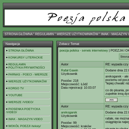
STRONA GŁÓWNA
ˇ
REGULAMIN
ˇ
WIERSZE UŻYTKOWNIKÓW
ˇ
IMAK - MAGAZYN 
Nawigacja
Zobacz Temat
poezja polska - serwis internetowy
| POEZJA I O
STRONA GŁÓWNA
Strona
KONKURSY LITERACKIE
Autor
RE: wypada czy
REGULAMIN
POLITYKA PRYWATNOŚCI
Rafał Gawin
Dodane dnia 22.
Użytkownik
PARNAS - POECI - WIERSZE
arekogarek - al
poziomu od pocz
Postów:
218
WIERSZE UŻYTKOWNIKÓW
"lepiej chwalić ni
Miejscowość:
Łódź
Data rejestracji:
10.03.07
KORGO TV
co do pisania, p
zupełnie inną dy
YOUTUBE
WIERSZE /VIDEO/
Autor
RE: wypada czy
PIOSENKA POETYCKA
/VIDEO/
arekogarek
Dodane dnia 22.
Użytkownik
rafale, nie możn
IMAK - MAGAZYN VIDEO
osiągnięcia naj
Postów:
99
WOKÓŁ POEZJI /teksty/
Miejscowość:
kraków
pisanie to chyba