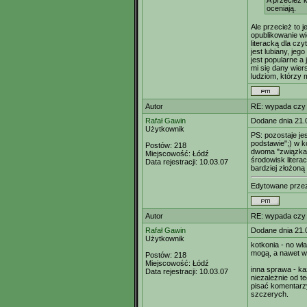
A przeciez 
oceniają.
Ale przecież to 
opublikowanie wi
literacką dla cz
jest lubiany, jeg
jest popularne a
mi się dany wier
ludziom, którzy 
Autor
RE: wypada czy
Rafał Gawin
Dodane dnia 21.
Użytkownik
PS: pozostaje jes
podstawie";) w k
Postów:
218
dwoma "związkam
Miejscowość:
Łódź
środowisk literac
Data rejestracji:
10.03.07
bardziej złożoną
Edytowane prz
Autor
RE: wypada czy
Rafał Gawin
Dodane dnia 21.
Użytkownik
kotkonia - no wł
mogą, a nawet wi
Postów:
218
Miejscowość:
Łódź
inna sprawa - k
Data rejestracji:
10.03.07
niezależnie od t
pisać komentarzy
szczerych.