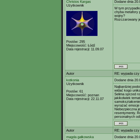
Christos Kargas
Dodane dnia 20.
Użytkownik
W tym przypadku 
chyba metafory p
wojny?
Rozczarowany je
Postów:
295
Miejscowość:
Łódź
Data rejestracji:
11.09.07
Autor
RE: wypada czy
kotkonia
Dodane dnia 20.
Użytkownik
Najbardziej podo
widać kogo unik
Postów:
61
Selima sprzed ro
Miejscowość:
poznan
jakikolwiek tem
Data rejestracji:
22.11.07
samokształcenie,
wyrażać emocje p
Niebezpieczna je
resentymenty. Ro
personalnych od
Autor
RE: wypada czy
magda gałkowska
Dodane dnia 20.