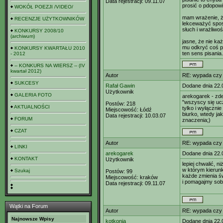
Data rejestracji:
09.11.07
prosić o pdopowi
WOKÓŁ POEZJI /VIDEO/
mam wrażenie, ż
RECENZJE UŻYTKOWNIKÓW
lekceważyć spos
słuch i wrażliwo
KONKURSY 2008/10
(archiwum)
jasne, że nie ka
mu odkryć coś po
KONKURSY KWARTAŁU 2010
ten sens pisania.
- 2012
-- KONKURS NA WIERSZ -- (IV
kwartał 2012)
Autor
RE: wypada czy
SUKCESY
Rafał Gawin
Dodane dnia 22.
Użytkownik
GALERIA FOTO
arekogarek - zde
"wszyscy się ucz
Postów:
218
AKTUALNOŚCI
tylko i wyłącznie
Miejscowość:
Łódź
biurko, wtedy ja
Data rejestracji:
10.03.07
FORUM
znaczenia;)
CZAT
Autor
RE: wypada czy
LINKI
arekogarek
Dodane dnia 22.
KONTAKT
Użytkownik
lepiej chwalić, 
w którym kierunk
Szukaj
Postów:
99
każde zmienia ś
Miejscowość:
kraków
i pomagajmy sob
Data rejestracji:
09.11.07
Wątki na Forum
Autor
RE: wypada czy
Najnowsze Wpisy
kotkonia
Dodane dnia 22.