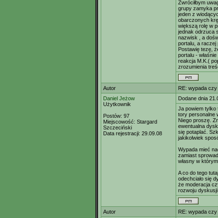
Zwróciłbym uwag
grupy zamyka prz
jeden z wiodącyc
obarczonych krę
większą rolę w p
jednak odrzuca si
nazwisk , a dośw
portalu, a racze
Postawię tezę, ż
portalu - właśni
reakcja M.K.( po
zrozumienia treś
Autor
RE: wypada czy
Daniel Jeżow
Dodane dnia 21.
Użytkownik
Ja powiem tylko 
tory personalne 
Postów:
97
Niego proszę. Zr
Miejscowość:
Stargard
ewentualna dysk
Szczeciński
się potaplać. Sz
Data rejestracji:
29.09.08
jakikolwiek spos
Wypada mieć nadz
zamiast sprowadz
własny w którym 
A co do tego tut
odechciało się 
że moderacja czy
rozwoju dyskusji
Autor
RE: wypada czy