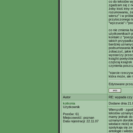
co do tekstów wy
zgadzam się z n
żeby ktoś inny m
rozumowaniu, że 
wiersz" i w prób
przytoczonego t
"wyczucia" i "po
co nie zmienia fak
użytkownikach po
kontakt z "poezj
takich przypadka
bardziej uznanyc
podsumowania li
zobaczyć, jakie k
wystarczy przecz
książki poetycki
częścią książek 
czynienia poszcz
"starcie rzeczy
która może, ale 
Edytowane prz
Autor
RE: wypada czy
kotkonia
Dodane dnia 21.
Użytkownik
Wierszofil - zgo
tekstów uznanyc
Postów:
61
mamy jednak do 
Miejscowość:
poznan
uznanym dorobku 
Data rejestracji:
22.11.07
wiodace nicki) od
spotykaja się ze
antologie i wiedz