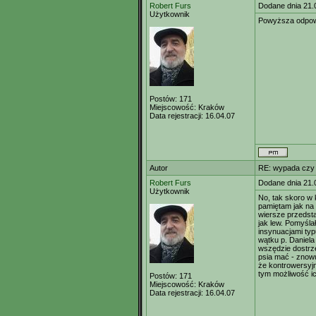
Robert Furs
Dodane dnia 21.
Użytkownik
Powyższa odpowi
Postów:
171
Miejscowość:
Kraków
Data rejestracji:
16.04.07
Autor
RE: wypada czy
Robert Furs
Dodane dnia 21.
Użytkownik
No, tak skoro w 
pamiętam jak na 
wiersze przedst
jak lew. Pomyśla
insynuacjami typu
wątku p. Daniela
wszędzie dostrzeg
psia mać - znowu
że kontrowersyj
tym możliwość i
Postów:
171
Miejscowość:
Kraków
Data rejestracji:
16.04.07