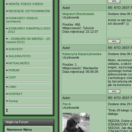
WOKÓŁ POEZJI /VIDEO/
Autor
RE: KTO JEST
RECENZJE UŻYTKOWNIKÓW
Wojciech Roszkowski
Dodane dnia 08.
Użytkownik
KONKURSY 2008/10
A któż to taki b
(archiwum)
ich docenił? :))
Postów:
466
Miejscowość:
Tykocin
KONKURSY KWARTAŁU 2010
Data rejestracji:
22.12.07
- 2012
-- KONKURS NA WIERSZ -- (IV
kwartał 2012)
Autor
RE: KTO JEST
SUKCESY
Katarzyna Kacprzykowska
Dodane dnia 08.
GALERIA FOTO
Użytkownik
Moim, skromnym z
AKTUALNOŚCI
oddaniu, a także 
Postów:
1
kogoś, wyższego
Miejscowość:
Wacławów
FORUM
typowego humanist
Data rejestracji:
06.06.09
jednocześnie czu
CZAT
zachodzące zmia
by był artystą s
jak na konesera 
LINKI
KONTAKT
Autor
RE: KTO JEST
Szukaj
Pan A
Dodane dnia 29.
Użytkownik
"Dnia 18 lutego 
dialogu:
SĘDZIA: Gdzie p
Wątki na Forum
OSKARŻONY: W p
SĘDZIA: Jak dłu
Najnowsze Wpisy
OSKARŻONY: R