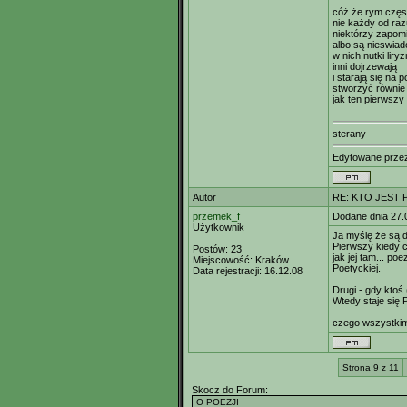
cóż że rym częs
nie każdy od raz
niektórzy zapom
albo są nieswiad
w nich nutki liry
inni dojrzewają
i starają się na 
stworzyć równie
jak ten pierwszy :
sterany
Edytowane prz
Autor
RE: KTO JEST
przemek_f
Dodane dnia 27.
Użytkownik
Ja myślę że są 
Pierwszy kiedy c
Postów:
23
jak jej tam... po
Miejscowość:
Kraków
Poetyckiej.
Data rejestracji:
16.12.08
Drugi - gdy ktoś
Wtedy staje się
czego wszystkim
Strona 9 z 11
Skocz do Forum: