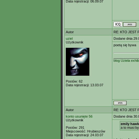
Data rejestracji:
06.09.07
Autor
RE: KTO JEST
uziel
Dodane dnia 29.
Użytkownik
poetą się bywa
_____________
blog Uziela
exhib
Postów:
62
Data rejestracji:
13.03.07
Autor
RE: KTO JEST
konto usunięte 56
Dodane dnia 30.
Użytkownik
emily hawk
Postów:
291
a to musi b
Miejscowość:
Hrubieszów
Data rejestracji:
24.03.07