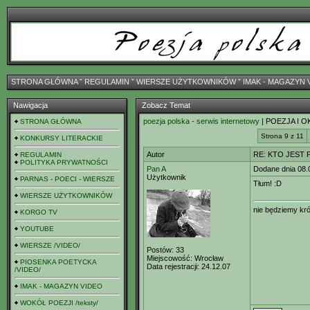
STRONA GŁÓWNA
ˇ
REGULAMIN
ˇ
WIERSZE UŻYTKOWNIKÓW
ˇ
IMAK - MAGAZYN 
Nawigacja
Zobacz Temat
poezja polska - serwis internetowy
| POEZJA I O
STRONA GŁÓWNA
Strona 9 z 11
KONKURSY LITERACKIE
Autor
RE: KTO JEST
REGULAMIN
POLITYKA PRYWATNOŚCI
Pan A
Dodane dnia 08.
Użytkownik
PARNAS - POECI - WIERSZE
Tłum! :D
WIERSZE UŻYTKOWNIKÓW
nie będziemy kró
KORGO TV
YOUTUBE
WIERSZE /VIDEO/
Postów:
33
Miejscowość:
Wrocław
PIOSENKA POETYCKA
Data rejestracji:
24.12.07
/VIDEO/
IMAK - MAGAZYN VIDEO
WOKÓŁ POEZJI /teksty/