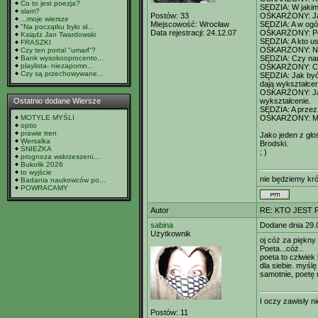
Co to jest poezja?
SĘDZIA: W jakim
slam?
Postów:
33
OSKARŻONY: Jak
...moje wiersze
Miejscowość:
Wrocław
SĘDZIA: A w ogól
"Na początku było sł...
Data rejestracji:
24.12.07
OSKARŻONY: Poe
Ksiądz Jan Twardowski
SĘDZIA: A kto us
FRASZKI
OSKARŻONY: Nikt
Czy ten portal "umarł"?
Bank wysokooprocento...
SĘDZIA: Czy nau
playlista- niezapomn...
OSKARŻONY: C
Czy są przechowywane...
SĘDZIA: Jak być
dają wykształceni
OSKARŻONY: Ja n
Ostatnio dodane Wiersze
wykształcenie.
SĘDZIA: A przez 
MOTYLE MYŚLI
OSKARŻONY: Myśl
optio
prawie tren
Jako jeden z gł
Wersalka
Brodski.
ŚNIEŻKA
; )
prognoza wskrzeszeni...
Bukolik 2026
to wyjście
nie będziemy kró
Badania naukowców po...
POWRACAMY
Autor
RE: KTO JEST
sabina
Dodane dnia 29.
Użytkownik
oj cóż za piękny
Poeta...cóż..
poeta to człwiek
dla siebie. myślę
samotnie, poetę
I oczy zawisły n
Postów:
11