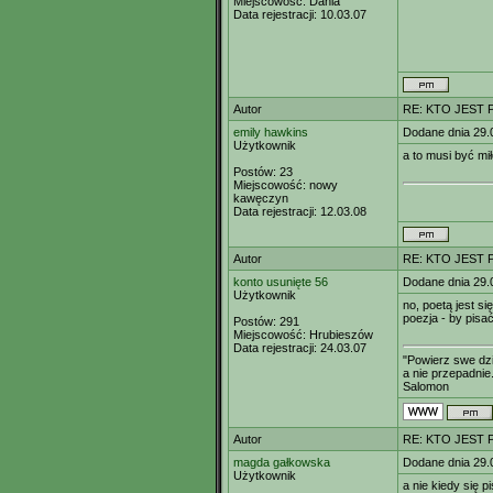
Miejscowość:
Dania
Data rejestracji:
10.03.07
Autor
RE: KTO JEST
emily hawkins
Dodane dnia 29.
Użytkownik
a to musi być mi
Postów:
23
Miejscowość:
nowy
kawęczyn
Data rejestracji:
12.03.08
Autor
RE: KTO JEST
konto usunięte 56
Dodane dnia 29.
Użytkownik
no, poetą jest si
poezja - by pisać
Postów:
291
Miejscowość:
Hrubieszów
Data rejestracji:
24.03.07
"Powierz swe dzi
a nie przepadnie.
Salomon
Autor
RE: KTO JEST
magda gałkowska
Dodane dnia 29.
Użytkownik
a nie kiedy się p