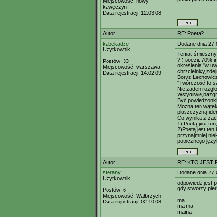
Miejscowość:
nowy
kawęczyn
Data rejestracji:
12.03.08
Autor
RE: Poeta?
kabekadze
Dodane dnia 27.
Użytkownik
Temat-śmieszny, 
? ) poezji. 70% i
Postów:
33
określenia "w uwi
Miejscowość:
warszawa
chrzcielnicy,zde
Data rejestracji:
14.02.09
Borys Leonowicz
"Twórczość to s
Nie żaden rozgło
Wstydliwie,bazgr
Być powiedzonkie
Można ten wątek
płaszczyzną iden
Co wynika z za
1) Poetą jest te
2)Poetą jest ten
przynajmniej nie
potocznego języ
Autor
RE: KTO JEST
sterany
Dodane dnia 27.
Użytkownik
odpowiedź jest p
gdy stworzy pie
Postów:
6
Miejscowość:
Wałbrzych
ma
Data rejestracji:
02.10.08
ma ma
mama