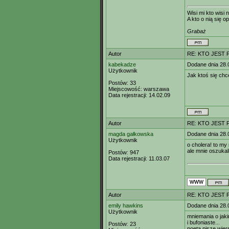
Wisi mi kto wisi n
A kto o nią się op
Grabaż
Autor
RE: KTO JEST
kabekadze
Dodane dnia 28.
Użytkownik
Jak ktoś się chc
Postów:
33
Miejscowość:
warszawa
Data rejestracji:
14.02.09
Autor
RE: KTO JEST
magda gałkowska
Dodane dnia 28.
Użytkownik
o cholera! to my
ale mnie oszukali
Postów:
947
Data rejestracji:
11.03.07
Autor
RE: KTO JEST
emily hawkins
Dodane dnia 28.
Użytkownik
mniemania o jak
i bufoniaste...
Postów:
23
poeta pisze wiers