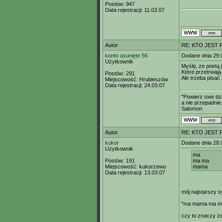
Postów:
947
Data rejestracji:
11.03.07
Autor
RE: KTO JEST
konto usunięte 56
Dodane dnia 29.
Użytkownik
Myślę, że poetą j
Które przetrwają
Postów:
291
Ale trzeba pisać
Miejscowość:
Hrubieszów
Data rejestracji:
24.03.07
"Powierz swe dzi
a nie przepadnie.
Salomon
Autor
RE: KTO JEST
kukor
Dodane dnia 28.
Użytkownik
ma
Postów:
191
ma ma
Miejscowość:
kukorzewo
mama
Data rejestracji:
13.03.07
mój najstarszy sy
"ma mama ma ma
czy to znaczy ż