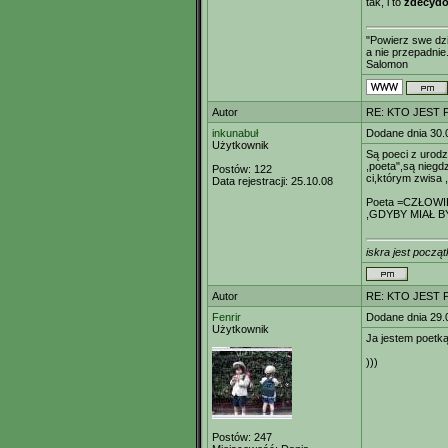
tak, i to
zdecyd
"Powierz swe dzi
a nie przepadnie.
Salomon
Autor
RE: KTO JEST
inkunabuł
Dodane dnia 30.
Użytkownik
Są poeci z urodz
,poeta",są niegdz
Postów:
122
ci,którym zwisa ,
Data rejestracji:
25.10.08
Poeta =CZŁOW
,GDYBY MIAŁ B
iskra jest począt
Autor
RE: KTO JEST
Fenrir
Dodane dnia 29.
Użytkownik
Ja jestem poetką
)))
Postów:
247