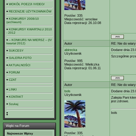
WOKÓŁ POEZJI /VIDEO/
RECENZJE UŻYTKOWNIKÓW
Postów:
335
KONKURSY 2008/10
Miejscowość:
wrocław
(archiwum)
Data rejestracji:
26.10.08
KONKURSY KWARTAŁU 2010
- 2012
-- KONKURS NA WIERSZ -- (IV
kwartał 2012)
Autor
RE: Nie do wiary
abirecka
Dodane dnia 23.
SUKCESY
Użytkownik
Szczególnie prze
GALERIA FOTO
Postów:
995
Miejscowość:
Wieliczka
AKTUALNOŚCI
Data rejestracji:
01.06.11
FORUM
CZAT
Autor
RE: Nie do wiary
LINKI
bols
Dodane dnia 23.
Użytkownik
KONTAKT
Zalepia Pani kit
jest zdrowe.
Szukaj
bols
Wątki na Forum
Postów:
335
Najnowsze Wpisy