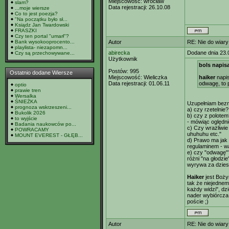
Miejscowość:
wrocław
slam?
Data rejestracji:
26.10.08
...moje wiersze
Co to jest poezja?
"Na początku było sł...
Ksiądz Jan Twardowski
FRASZKI
Czy ten portal "umarł"?
Bank wysokooprocento...
Autor
RE: Nie do wiary
playlista- niezapomn...
abirecka
Dodane dnia 23.
Czy są przechowywane...
Użytkownik
bols napisa
Postów:
995
Ostatnio dodane Wiersze
Miejscowość:
Wieliczka
haiker
napis
Data rejestracji:
01.06.11
odwagę, to p
optio
prawie tren
Wersalka
ŚNIEŻKA
Uzupełniam bezn
prognoza wskrzeszeni...
a) czy rzetelnie? 
Bukolik 2026
b) czy z polotem?
to wyjście
- mówiąc oględnie
Badania naukowców po...
c) Czy wrażliwie 
POWRACAMY
uhuhuhu etc."
MOUNT EVEREST - GŁĘB...
d) Prawo ma jak 
regulaminem - w
e) czy "odwagę"
różni "na głodzi
wyrywa za dziesi
Haiker
jest Boży
tak że niejednemi
każdy widzi", dz
nader wybiórcza
poście ;)
Autor
RE: Nie do wiary