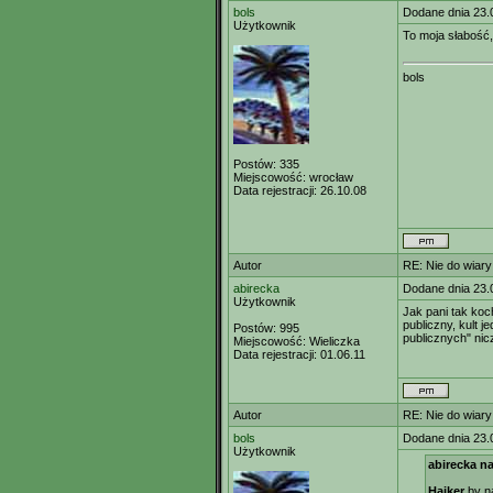
bols
Dodane dnia 23.
Użytkownik
To moja słabość
bols
Postów:
335
Miejscowość:
wrocław
Data rejestracji:
26.10.08
Autor
RE: Nie do wiary
abirecka
Dodane dnia 23.
Użytkownik
Jak pani tak ko
publiczny, kult j
Postów:
995
publicznych" nic
Miejscowość:
Wieliczka
Data rejestracji:
01.06.11
Autor
RE: Nie do wiary
bols
Dodane dnia 23.
Użytkownik
abirecka na
Haiker
by na