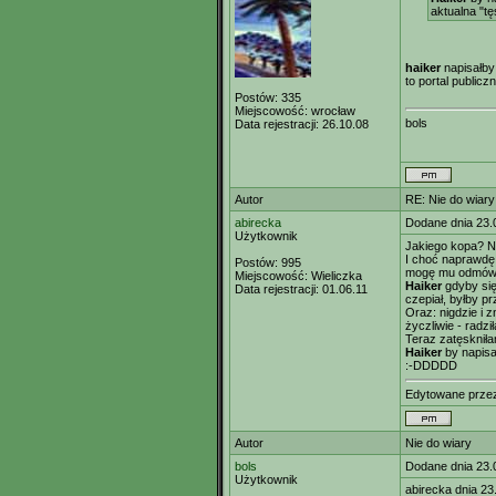
aktualna "t
haiker
napisałby 
to portal publiczn
Postów:
335
Miejscowość:
wrocław
bols
Data rejestracji:
26.10.08
Autor
RE: Nie do wiary
abirecka
Dodane dnia 23.
Użytkownik
Jakiego kopa? Ni
I choć naprawd
Postów:
995
mogę mu odmówić 
Miejscowość:
Wieliczka
Haiker
gdyby się
Data rejestracji:
01.06.11
czepiał, byłby 
Oraz: nigdzie i 
życzliwie - radz
Teraz zatęskniła
Haiker
by napisał
:-DDDDD
Edytowane prz
Autor
Nie do wiary
bols
Dodane dnia 23.
Użytkownik
abirecka dnia 23