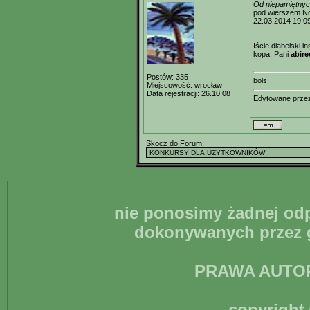
Od niepamiętny
pod wierszem N
22.03.2014 19:0
Iście diabelski 
kopa, Pani
abire
Postów:
335
bols
Miejscowość:
wrocław
Data rejestracji:
26.10.08
Edytowane prz
Skocz do Forum:
nie ponosimy żadnej odp
dokonywanych przez g
PRAWA AUTO
copyright 