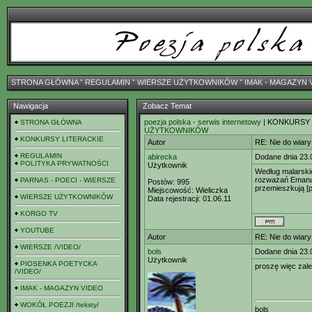
STRONA GŁÓWNA
ˇ
REGULAMIN
ˇ
WIERSZE UŻYTKOWNIKÓW
ˇ
IMAK - MAGAZYN 
Nawigacja
Zobacz Temat
poezja polska - serwis internetowy
| KONKURSY
STRONA GŁÓWNA
UŻYTKOWNIKÓW
KONKURSY LITERACKIE
Autor
RE: Nie do wiary
REGULAMIN
abirecka
Dodane dnia 23.
POLITYKA PRYWATNOŚCI
Użytkownik
Według malarski
rozważań Emanue
PARNAS - POECI - WIERSZE
Postów:
995
przemieszkują [p
Miejscowość:
Wieliczka
WIERSZE UŻYTKOWNIKÓW
Data rejestracji:
01.06.11
KORGO TV
YOUTUBE
Autor
RE: Nie do wiary
WIERSZE /VIDEO/
bols
Dodane dnia 23.
Użytkownik
PIOSENKA POETYCKA
proszę więc zalep
/VIDEO/
IMAK - MAGAZYN VIDEO
WOKÓŁ POEZJI /teksty/
bols