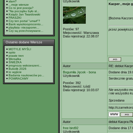
Użytkownik
slam?
Kacper , moje g
...moje wiersze
Co to jest poezja?
"Na początku było sł...
Ksiądz Jan Twardowski
FRASZKI
[Bożena Kaczor
Czy ten portal "umarł"?
Bank wysokooprocento...
playlista- niezapomn...
Postów:
97
przez powiększo
Czy są przechowywane...
Miejscowość:
Warszawa
Data rejestracji:
22.08.07
Ostatnio dodane Wiersze
MOTYLE MYŚLI
optio
prawie tren
Wersalka
ŚNIEŻKA
prognoza wskrzeszeni...
Autor
RE: debiut Kacp
Bukolik 2026
to wyjście
Bogumiła Jęcek - bona
Dodane dnia 19.
Badania naukowców po...
Użytkownik
Serdecznie gratul
POWRACAMY
Postów:
392
Miejscowość:
Łódź
Nie wszystko m
Data rejestracji:
10.03.07
i nie wszystko ku
Sprzedana
--------------------
http://czarnekor
Autor
debiut Kacpra Pł
free bird92
Dodane dnia 17.
Użytkownik