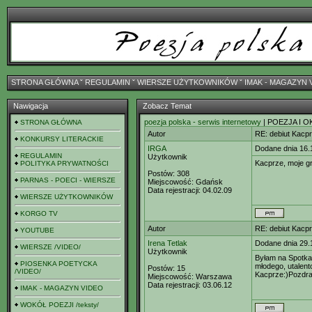
STRONA GŁÓWNA
ˇ
REGULAMIN
ˇ
WIERSZE UŻYTKOWNIKÓW
ˇ
IMAK - MAGAZYN 
Nawigacja
Zobacz Temat
poezja polska - serwis internetowy
| POEZJA I O
STRONA GŁÓWNA
Autor
RE: debiut Kacp
KONKURSY LITERACKIE
IRGA
Dodane dnia 16.
REGULAMIN
Użytkownik
Kacprze, moje gra
POLITYKA PRYWATNOŚCI
Postów:
308
PARNAS - POECI - WIERSZE
Miejscowość:
Gdańsk
Data rejestracji:
04.02.09
WIERSZE UŻYTKOWNIKÓW
KORGO TV
Autor
RE: debiut Kacp
YOUTUBE
Irena Tetlak
Dodane dnia 29.
WIERSZE /VIDEO/
Użytkownik
Byłam na Spotka
PIOSENKA POETYCKA
młodego, utalent
Postów:
15
/VIDEO/
Kacprze:)Pozdra
Miejscowość:
Warszawa
Data rejestracji:
03.06.12
IMAK - MAGAZYN VIDEO
WOKÓŁ POEZJI /teksty/