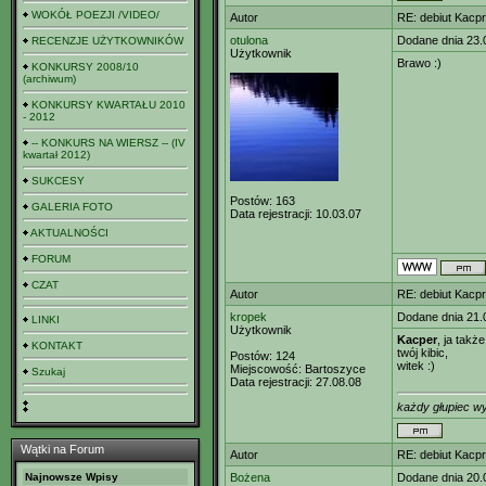
WOKÓŁ POEZJI /VIDEO/
Autor
RE: debiut Kacp
otulona
Dodane dnia 23.
RECENZJE UŻYTKOWNIKÓW
Użytkownik
Brawo :)
KONKURSY 2008/10
(archiwum)
KONKURSY KWARTAŁU 2010
- 2012
-- KONKURS NA WIERSZ -- (IV
kwartał 2012)
SUKCESY
Postów:
163
GALERIA FOTO
Data rejestracji:
10.03.07
AKTUALNOŚCI
FORUM
CZAT
Autor
RE: debiut Kacp
kropek
Dodane dnia 21.
LINKI
Użytkownik
Kacper
, ja także
KONTAKT
twój kibic,
Postów:
124
witek :)
Miejscowość:
Bartoszyce
Szukaj
Data rejestracji:
27.08.08
każdy głupiec wy
Wątki na Forum
Autor
RE: debiut Kacp
Najnowsze Wpisy
Bożena
Dodane dnia 20.