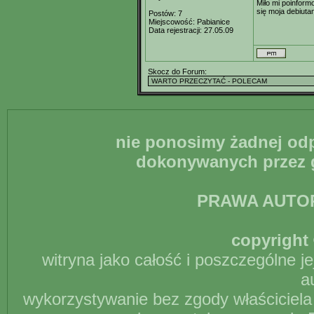
Miło mi poinfor
się moja debiuta
Postów:
7
Miejscowość:
Pabianice
Data rejestracji:
27.05.09
Skocz do Forum:
nie ponosimy żadnej odp
dokonywanych przez g
PRAWA AUTO
copyright 
witryna jako całość i poszczególne j
a
wykorzystywanie bez zgody właściciela 