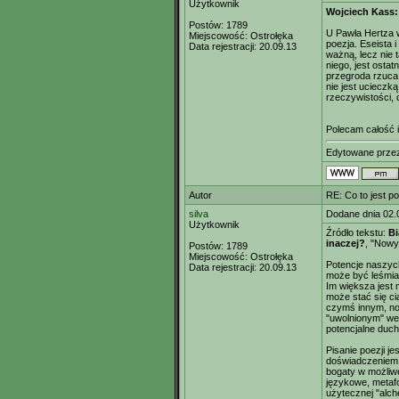
Użytkownik
Wojciech Kass: 
Postów:
1789
U Pawła Hertza w
Miejscowość:
Ostrołęka
poezja. Eseista i
Data rejestracji:
20.09.13
ważną, lecz nie 
niego, jest osta
przegroda rzuca c
nie jest ucieczką
rzeczywistości, c
Polecam całość 
Edytowane prz
Autor
RE: Co to jest p
silva
Dodane dnia 02.
Użytkownik
Źródło tekstu:
Bi
inaczej?
, "Nowy
Postów:
1789
Miejscowość:
Ostrołęka
Potencje naszyc
Data rejestracji:
20.09.13
może być leśmia
Im większa jest m
może stać się ci
czymś innym, no
"uwolnionym" wer
potencjalne duch
Pisanie poezji j
doświadczeniem w
bogaty w możliwe
językowe, metafo
użytecznej "alch