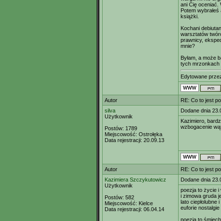
ani Cię oceniać.
Potem wybrałeś a
książki.
Kochani debiuta
warsztatów twór
prawnicy, eksped
mnie?
Byłam, a może ba
tych mrzonkach 
Edytowane prz
Autor
RE: Co to jest p
silva
Dodane dnia 23.
Użytkownik
Kazimiero, bardz
wzbogacenie wą
Postów:
1789
Miejscowość:
Ostrołęka
Data rejestracji:
20.09.13
Autor
RE: Co to jest p
Kazimiera Szczykutowicz
Dodane dnia 23.
Użytkownik
poezja to życie 
i zimowa gruda 
Postów:
582
lato ciepłolubne
Miejscowość:
Kielce
euforie nostalgie
Data rejestracji:
06.04.14
poezja to śmiechy