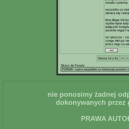
smutki i uciechy
wszystko co stoi 
obraca się i wiru
lista długa różn
stylów barw lud
połączeń ścieg
wzorów reguł i 
no i jeszcze - c
czego nikt już ni
prócz tego co w
Strona 14 z 31
<<
<
Skocz do Forum:
nie ponosimy żadnej odp
dokonywanych przez g
PRAWA AUTO