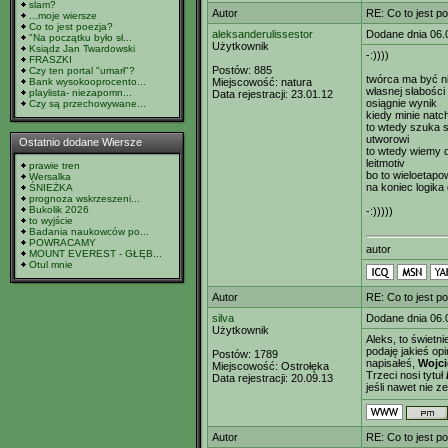
slam?
Autor
RE: Co to jest p
...moje wiersze
Co to jest poezja?
aleksanderulissestor
Dodane dnia 06.
"Na początku było sł...
Użytkownik
Ksiądz Jan Twardowski
-:))))
FRASZKI
Postów:
885
Czy ten portal "umarł"?
twórca ma być n
Bank wysokooprocento...
Miejscowość:
natura
własnej słabości
playlista- niezapomn...
Data rejestracji:
23.01.12
osiągnie wynik
Czy są przechowywane...
kiedy minie natc
to wtedy szuka s
utworowi
Ostatnio dodane Wiersze
to wtedy wiemy d
leitmotiv
prawie tren
bo to wieloetap
Wersalka
na koniec logika 
ŚNIEŻKA
prognoza wskrzeszeni...
Bukolik 2026
-:)))))
to wyjście
Badania naukowców po...
POWRACAMY
autor
MOUNT EVEREST - GŁĘB...
Otul mnie
Autor
RE: Co to jest p
silva
Dodane dnia 06.
Użytkownik
Aleks, to świetn
podaję jakieś op
Postów:
1789
napisałeś,
Wojc
Miejscowość:
Ostrołęka
Trzeci nosi tytuł
Data rejestracji:
20.09.13
jeśli nawet nie 
Autor
RE: Co to jest p