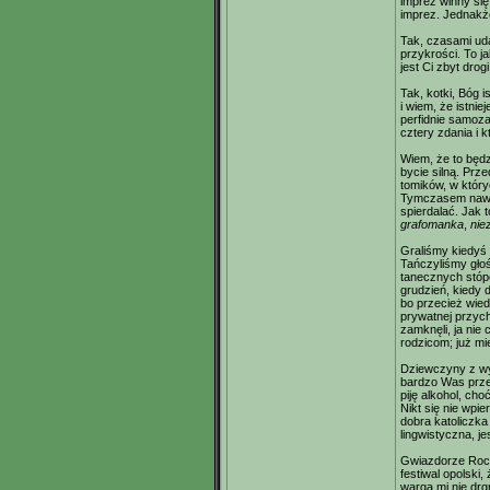
imprez winny się
imprez. Jednakż
Tak, czasami uda
przykrości. To ja
jest Ci zbyt drog
Tak, kotki, Bóg 
i wiem, że istnie
perfidnie samoza
cztery zdania i 
Wiem, że to będzi
bycie silną. Prz
tomików, w który
Tymczasem nawet 
spierdalać. Jak t
grafomanka
,
nie
Graliśmy kiedyś
Tańczyliśmy głoś
tanecznych stóp
grudzień, kiedy 
bo przecież wied
prywatnej przych
zamknęli, ja nie
rodzicom; już mi
Dziewczyny z wy
bardzo Was prze
piję alkohol, ch
Nikt się nie wpie
dobra katoliczka
lingwistyczna, j
Gwiazdorze Rock
festiwal opolski
warga mi nie drg