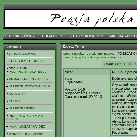
STRONA GŁÓWNA
ˇ
REGULAMIN
ˇ
WIERSZE UŻYTKOWNIKÓW
ˇ
IMAK - MAGAZYN 
Nawigacja
Zobacz Temat
poezja polska - serwis internetowy
| POEZJA I O
STRONA GŁÓWNA
może być gdzie indziej zakwalifikowane
KONKURSY LITERACKIE
Strona 14 z 31
<<
<
REGULAMIN
POLITYKA PRYWATNOŚCI
Autor
RE: Co to jest p
silva
Dodane dnia 07.
PARNAS - POECI - WIERSZE
Użytkownik
Czy współczesna
WIERSZE UŻYTKOWNIKÓW
chadza własnymi 
Postów:
1789
wybierać. Przed 
Miejscowość:
Ostrołęka
KORGO TV
właśnie z
Wojci
Data rejestracji:
20.09.13
wrażenie, czasam
YOUTUBE
własną nieomyl
nie rozdzieram sz
WIERSZE /VIDEO/
która się skomer
się za poetkę, s
PIOSENKA POETYCKA
Także poszukuję 
/VIDEO/
Aleks, konstruk
zgadzam się, że 
IMAK - MAGAZYN VIDEO
się same napisał
Pozdrawiam.
WOKÓŁ POEZJI /teksty/