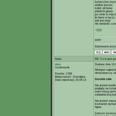
wzburzone mor
wielkie poroże
kołek olchowy
półobrót głowy
juz mnie to męc
ile barw w tęczy
tyle jest tego
nie wiedzieć cze
-:)))))
autor
Edytowane prz
Autor
RE: Co to jest p
silva
Dodane dnia 19.
Użytkownik
Wklejam najbard
obrazoburczy, a
Postów:
1789
Miejscowość:
Ostrołęka
Gorzkie żale
Data rejestracji:
20.09.13
Nie jestem poetk
poglądy na sztuk
mam mózg oprócz
zakładniczką lud
Nie jestem mężat
kochanek dymał 
fajnie.
Zawsze za wszys