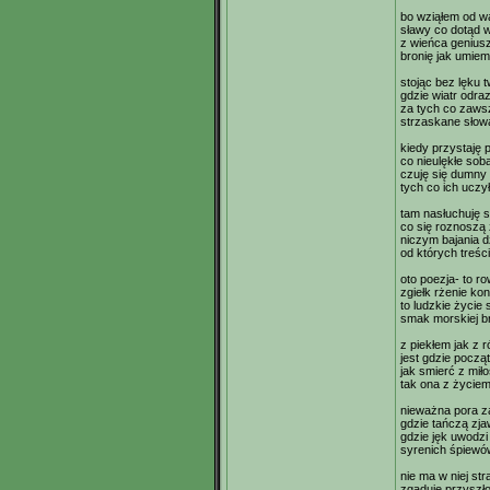
bo wziąłem od was
sławy co dotąd 
z wieńca geniusz
bronię jak umie
stojąc bez lęku t
gdzie wiatr odra
za tych co zawsz
strzaskane słowa
kiedy przystaję 
co nieulękłe sobą
czuję się dumny
tych co ich uczy
tam nasłuchuję 
co się roznoszą 
niczym bajania 
od których treśc
oto poezja- to r
zgiełk rżenie ko
to ludzkie życie 
smak morskiej br
z piekłem jak z 
jest gdzie począt
jak smierć z miło
tak ona z życiem
nieważna pora z
gdzie tańczą zja
gdzie jęk uwodzi 
syrenich śpiewó
nie ma w niej st
zgaduje przyszł