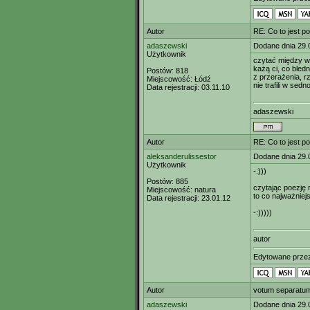
Autor
RE: Co to jest p
adaszewski
Dodane dnia 29.
Użytkownik
czytać między 
każą ci, co bled
Postów:
818
z przerażenia, rzu
Miejscowość:
Łódź
nie trafili w sedn
Data rejestracji:
03.11.10
adaszewski
Autor
RE: Co to jest p
aleksanderulissestor
Dodane dnia 29.
Użytkownik
-:)))
Postów:
885
czytając poezję n
Miejscowość:
natura
to co najważniej
Data rejestracji:
23.01.12
-:)))))
autor
Edytowane prz
Autor
votum separatu
adaszewski
Dodane dnia 29.