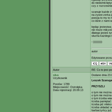
do niedomknięty
czy z rozrzewni
szanuje każde ż
na żywot zerka 
poezja to my to 
co idzie z nami 
będąc jestestwa
nie może milcze
dlatego jesteś t
słucha każdego k
-:)))))))))
autor
Edytowane prz
Autor
RE: Co to jest p
silva
Dodane dnia 23.
Użytkownik
Leszek Szarug
Postów:
1789
PRZYSZLI
Miejscowość:
Ostrołęka
Data rejestracji:
20.09.13
o tym nie można
o tym nie można
o tym trzeba wie
trzeba pamiętać
trzeba pić mleko
trzeba układać 
barbarzyńcy już 