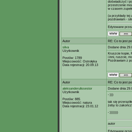
doświadczyć i p
przestrzenie mo
w czasem zupełn
(a przykłady tej
pozdrawiam - sil
Edytowane prz
Autor
RE: Co to jest p
silva
Dodane dnia 29.
Użytkownik
Kruszcie kopie, 
i inni, ruszcie,
Postów:
1789
Pozdrawiam z po
Miejscowość:
Ostrołęka
Data rejestracji:
20.09.13
Autor
RE: Co to jest p
aleksanderulissestor
Dodane dnia 29.
Użytkownik
-:)))
Postów:
885
tak się przeraził
Miejscowość:
natura
żeby to zakończ
Data rejestracji:
23.01.12
-:)))))))
autor
Edytowane prz