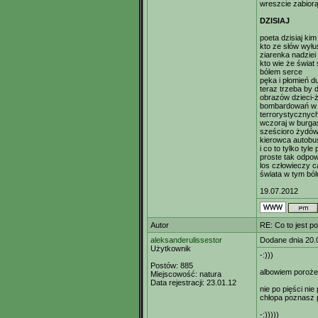
wreszcie zabiorą
DZISIAJ
poeta dzisiaj ki
kto ze słów wyłu
ziarenka nadziei 
kto wie że świat
bólem serce
pęka i płomień d
teraz trzeba by 
obrazów dzieci-ż
bombardowań w 
terrorystycznyc
wczoraj w burgas
sześcioro żydów 
kierowca autobu
i co to tylko tyle
proste tak odpow
los człowieczy ca
świata w tym bólu
19.07.2012
Autor
RE: Co to jest p
aleksanderulissestor
Dodane dnia 20.
Użytkownik
-:)))
Postów:
885
albowiem poroże 
Miejscowość:
natura
Data rejestracji:
23.01.12
nie po pięści nie
chłopa poznasz 
-:)))))