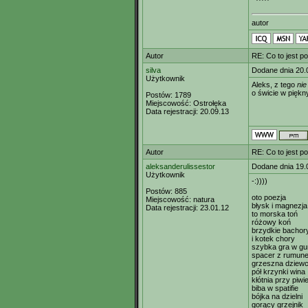
autor
Autor
RE: Co to jest p
silva
Dodane dnia 20.
Użytkownik
Aleks, z tego
nie
o świcie w pięk
Postów:
1789
Miejscowość:
Ostrołęka
Data rejestracji:
20.09.13
Autor
RE: Co to jest p
aleksanderulissestor
Dodane dnia 19.
Użytkownik
-:))))
Postów:
885
oto poezja
Miejscowość:
natura
błysk i magnezja
Data rejestracji:
23.01.12
to morska toń
różowy koń
brzydkie bachor
i kotek chory
szybka gra w g
spacer z rumun
grzeszna dziew
pół krzynki wina
kłótnia przy piwi
biba w spatifie
bójka na dzielni
gorący grzejnik