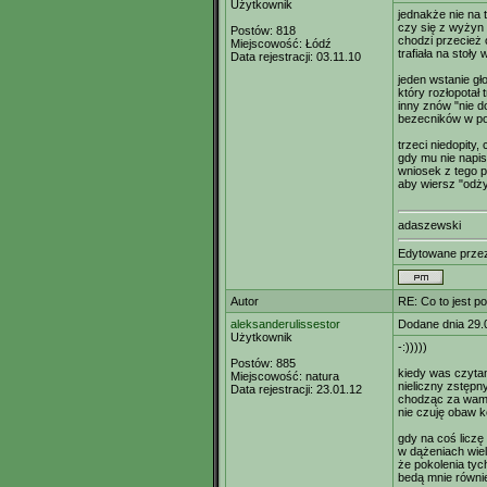
Użytkownik
jednakże nie na 
czy się z wyżyn 
Postów:
818
chodzi przecież 
Miejscowość:
Łódź
trafiała na stoł
Data rejestracji:
03.11.10
jeden wstanie gł
który rozłopotał
inny znów "nie d
bezecników w po
trzeci niedopity
gdy mu nie napisz
wniosek z tego p
aby wiersz "odży
adaszewski
Edytowane prz
Autor
RE: Co to jest p
aleksanderulissestor
Dodane dnia 29.
Użytkownik
-:)))))
Postów:
885
kiedy was czyta
Miejscowość:
natura
nieliczny zstępn
Data rejestracji:
23.01.12
chodząc za wami
nie czuję obaw ko
gdy na coś liczę 
w dążeniach wiel
że pokolenia tyc
bedą mnie równi