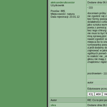
aleksanderulissestor
Dodane dnia 06.
Użytkownik
-:))))
Postów:
885
doceniam próby p
Miejscowość:
natura
nie zgodzić się 
Data rejestracji:
23.01.12
bez formy poezja 
działalności czł
jako sztuka wym
poeta z pomocą 
bez tego chirurg
nie musi to być 
inną sprawą jest
nawet zgodzić si
miejsca bo to on
rymowankę poezj
a jeśli dodamy d
zajmować w jaki
ogólnych ponad 
to stałość nie ,,
głosu nie mają z
znajdziesz nigdzi
pozdrawiam -:)))
autor
Edytowane prz
Autor
RE: Co to jest p
silva
Dodane dnia 06.