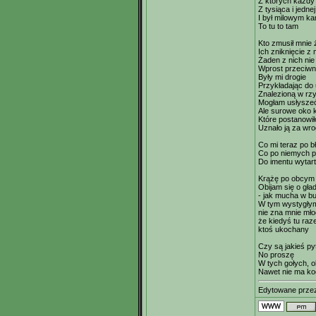
Z których każdy 
Z tysiąca i jedne
I był milowym k
To tu to tam
Kto zmusił mnie 
Ich zniknięcie z
Żaden z nich nie
Wprost przeciwn
Były mi drogie
Przykładając do 
Znalezioną w rzy
Mogłam usłyszeć
Ale surowe oko 
Które postanowi
Uznało ją za w
Co mi teraz po b
Co po niemych p
Do imentu wytar
Krążę po obcym 
Obijam się o gła
- jak mucha w bu
W tym wystygłym 
nie zna mnie mło
że kiedyś tu ra
ktoś ukochany
Czy są jakieś py
No proszę
W tych gołych, 
Nawet nie ma ko
Edytowane prz