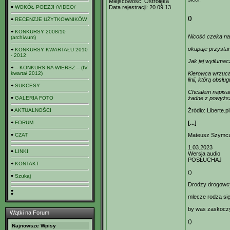
Miejscowość:
Ostrołęka
WOKÓŁ POEZJI /VIDEO/
Data rejestracji:
20.09.13
()
RECENZJE UŻYTKOWNIKÓW
KONKURSY 2008/10
Nicość czeka na
(archiwum)
okupuje przysta
KONKURSY KWARTAŁU 2010
- 2012
Jak jej wytłumac
-- KONKURS NA WIERSZ -- (IV
kwartał 2012)
Kierowca wrzuca 
linii, którą obsł
SUKCESY
Chciałem napisać
GALERIA FOTO
żadne z powyżs
AKTUALNOŚCI
Źródło: Liberte.pl
FORUM
[...]
CZAT
Mateusz Szymc
1.03.2023
LINKI
Wersja audio
POSŁUCHAJ
KONTAKT
()
Szukaj
Drodzy drogowc
mlecze rodzą si
by was zaskocz
Wątki na Forum
()
Najnowsze Wpisy