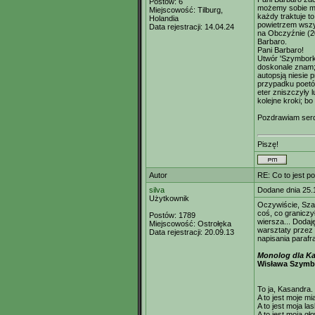
Postów:
6
możemy sobie mów
Miejscowość:
Tilburg,
każdy traktuje t
Holandia
powietrzem wszy
Data rejestracji:
14.04.24
na Obczyźnie (20
Barbaro.
Pani Barbaro!
Utwór 'Szymborki
doskonale znam
autopsją niesie 
przypadku poetów
eter zniszczyły 
kolejne kroki; b
Pozdrawiam ser
Piszę!
Autor
RE: Co to jest p
silva
Dodane dnia 25.
Użytkownik
Oczywiście, Szan
coś, co graniczy
Postów:
1789
wiersza... Dodaj
Miejscowość:
Ostrołęka
warsztaty przez 
Data rejestracji:
20.09.13
napisania parafr
Monolog dla K
Wisława Szymb
To ja, Kasandra.
A to jest moje m
A to jest moja la
A to jest moja gł