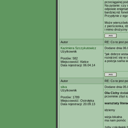
przeciąganej pod
Na pytanie: czy
odpowie enigmat
bardziej niż fon
Przypłynie z eg
Może wierszówk
z pierścionka, 
i mimo drożyzny
Autor
RE: Co to jest p
Kazimiera Szczykutowicz
Dodane dnia 06.
Użytkownik
"jak dobrze wsta
rozejrzeć się w 
Postów:
582
a poezja sama 
Miejscowość:
Kielce
Data rejestracji:
06.04.14
Autor
RE: Co to jest p
silva
Dodane dnia 05.
Użytkownik
Ola Cichy
dodała
przeminie zbyt s
Postów:
1789
Miejscowość:
Ostrołęka
warsztaty litera
Data rejestracji:
20.09.13
idziemy
wizja lokalna
ma nam pomóc
żeby cokolwiek 