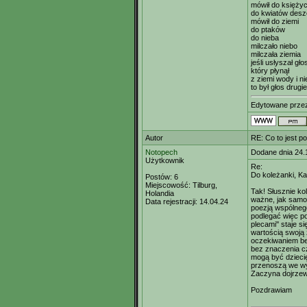
mówił do księży
do kwiatów des
mówił do ziemi
do ptaków
do nieba
milczało niebo
milczała ziemia
jeśli usłyszał gło
który płynął
z ziemi wody i n
to był głos drug
Edytowane prz
Autor
RE: Co to jest p
Notopech
Dodane dnia 24.
Użytkownik
Re:
Do koleżanki, K
Postów:
6
Miejscowość:
Tilburg,
Tak! Słusznie ko
Holandia
ważne, jak samo
Data rejestracji:
14.04.24
poezją wspólneg
podlegać więc po
plecami'' staje 
wartością swoją z
oczekiwaniem be
bez znaczenia cz
mogą być dzieci
przenoszą we wys
Zaczyna dojrze
Pozdrawiam