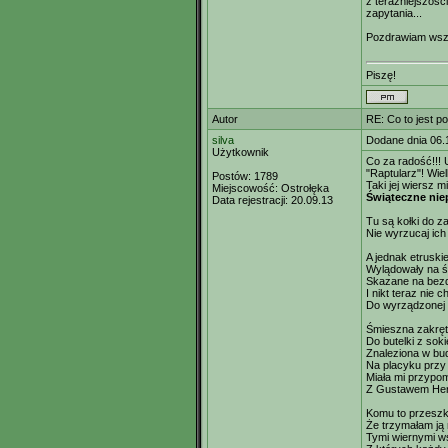
z teraźniejszośc
zapytania...
Pozdrawiam wsz
Piszę!
Autor
RE: Co to jest p
silva
Dodane dnia 06.
Użytkownik
Co za radość!!! 
"Raptularz"! Wie
Postów:
1789
Taki jej wiersz m
Miejscowość:
Ostrołęka
Świąteczne nie
Data rejestracji:
20.09.13
Tu są kołki do z
Nie wyrzucaj ich
A jednak etruski
Wylądowały na ś
Skazane na be
I nikt teraz nie 
Do wyrządzonej
Śmieszna zakręt
Do butelki z so
Znaleziona w bud
Na placyku przy 
Miała mi przyp
Z Gustawem Herl
Komu to przesz
Że trzymałam ją
Tymi wiernymi w