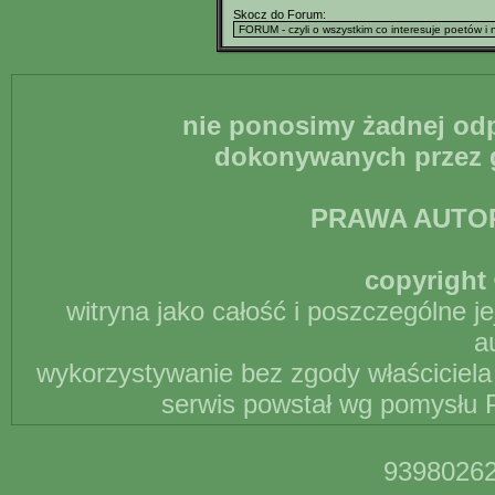
Skocz do Forum:
nie ponosimy żadnej odp
dokonywanych przez g
PRAWA AUTO
copyright 
witryna jako całość i poszczególne j
a
wykorzystywanie bez zgody właściciela 
serwis powstał wg pomysłu P
93980262