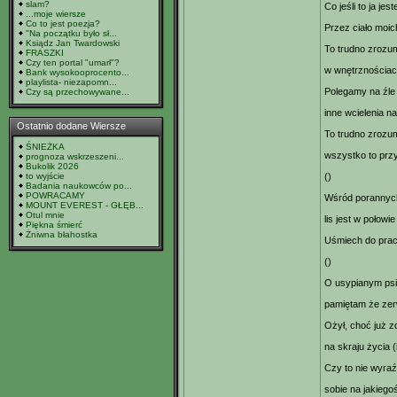
slam?
Co jeśli to ja j
...moje wiersze
Co to jest poezja?
Przez ciało moi
"Na początku było sł...
Ksiądz Jan Twardowski
To trudno zrozum
FRASZKI
Czy ten portal "umarł"?
w wnętrznościac
Bank wysokooprocento...
playlista- niezapomn...
Polegamy na źle
Czy są przechowywane...
inne wcielenia n
Ostatnio dodane Wiersze
To trudno zrozu
ŚNIEŻKA
wszystko to przy
prognoza wskrzeszeni...
Bukolik 2026
to wyjście
()
Badania naukowców po...
POWRACAMY
Wśród porannyc
MOUNT EVEREST - GŁĘB...
Otul mnie
lis jest w połowie 
Piękna śmierć
Żniwna błahostka
Uśmiech do prac
()
O usypianym psie
pamiętam że zer
Ożył, choć już z
na skraju życia (
Czy to nie wyra
sobie na jakiego