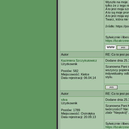
Wyszło na moje.
tylko że z tego n
A to jest moja 
A to są moje pror
A to jest moja w
Twarz, która nie
źródło: https:/
Sylwicznie i libe
https://bzakrzew
Autor
RE: Co to jest p
Kazimiera Szczykutowicz
Dodane dnia 25.
Użytkownik
Szanowna Pani si
wszyscy popierać
Postów:
582
indywidualny odb
Miejscowość:
Kielce
stylu.
Data rejestracji:
06.04.14
Autor
RE: Co to jest p
silva
Dodane dnia 25.
Użytkownik
Szanowna Pani K
twórczości? Nie
Postów:
1789
zbiór "Niepokój"
Miejscowość:
Ostrołęka
Data rejestracji:
20.09.13
Sylwicznie i libe
https://bzakrzew