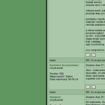
buduje tworzy
umywa ręce z w
chłosta ironii i z
prostuje linię życ
pomiędzy ziarnk
ciała jak rozbita
rachuje pojedyn
a słowa świata w
przenosi żałość
że On - CZŁOWIE
sięga wciąż wyże
lżąc zabijając
ego-czynnością r
czy rozgranicza 
Autor
RE: Co to jest p
Kazimiera Szczykutowicz
Dodane dnia 27.
Użytkownik
silvo - koleżank
słyszałaś, że wi
Postów:
582
Autor utożsamia 
Miejscowość:
Kielce
zupełnie coś inn
Data rejestracji:
06.04.14
Autor
RE: Co to jest p
Notopech
Dodane dnia 25.
Użytkownik
Do koleżanki, Syl
Pani Barbaro zac