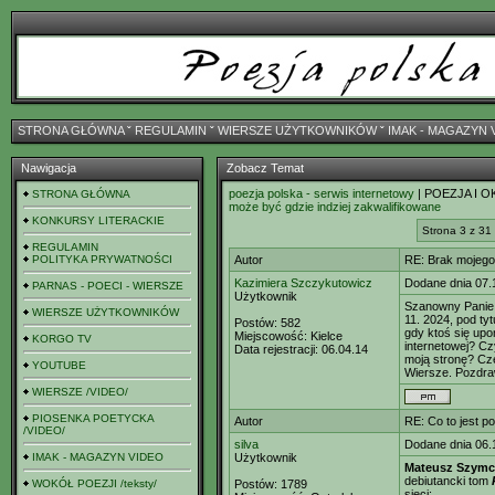
STRONA GŁÓWNA
ˇ
REGULAMIN
ˇ
WIERSZE UŻYTKOWNIKÓW
ˇ
IMAK - MAGAZYN 
Nawigacja
Zobacz Temat
poezja polska - serwis internetowy
| POEZJA I O
STRONA GŁÓWNA
może być gdzie indziej zakwalifikowane
KONKURSY LITERACKIE
Strona 3 z 31
REGULAMIN
POLITYKA PRYWATNOŚCI
Autor
RE: Brak mojego
Kazimiera Szczykutowicz
Dodane dnia 07.
PARNAS - POECI - WIERSZE
Użytkownik
Szanowny Panie 
WIERSZE UŻYTKOWNIKÓW
11. 2024, pod ty
Postów:
582
gdy ktoś się upom
Miejscowość:
Kielce
KORGO TV
internetowej? C
Data rejestracji:
06.04.14
moją stronę? Cz
YOUTUBE
Wiersze. Pozdra
WIERSZE /VIDEO/
PIOSENKA POETYCKA
Autor
RE: Co to jest p
/VIDEO/
silva
Dodane dnia 06.
IMAK - MAGAZYN VIDEO
Użytkownik
Mateusz Szymc
debiutancki tom
WOKÓŁ POEZJI /teksty/
Postów:
1789
sieci: