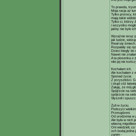
To prawda, tryum
Moja racja aż łu
Tylko prorocy, kt
mają takie widoki
Tylko ci, którzy 
i wszystko mogło
jakby nie było ic
Wyraźnie teraz 
jak ludzie, widzą
Rwał się śmiech.
Rozpalały się rę
Dzieci biegły do 
Nawet nie znałam
A ta piosenka o z
nikt jej nie końc
Kochałam ich.
Ale kochałam z 
Sponad życia.
Z przyszłości. G
i skąd cóż łatwi
Żałuję, że mój gł
Spójrzcie na sie
spójrzcie na sieb
Słyszeli i spuszc
Żyli w życiu.
Podszyci wielkim
Przesądzeni.
Od urodzenia w 
Ale była w nich j
własną migotliwo
Oni wiedzieli, co 
och bodaj jedna 
zanim -