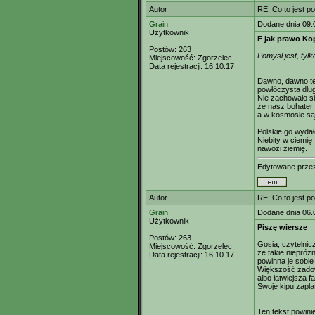
Autor
RE: Co to jest p
Grain
Dodane dnia 09.
Użytkownik
F jak prawo K
Postów:
263
Pomysł jest, tyl
Miejscowość:
Zgorzelec
Data rejestracji:
16.10.17
Dawno, dawno te
powłóczysta dług
Nie zachowało si
że nasz bohater 
a w kosmosie są
Polskie go wydał
Niebity w ciemię
nawozi ziemię.
Edytowane prz
Autor
RE: Co to jest p
Grain
Dodane dnia 06.
Użytkownik
Piszę wiersze
Postów:
263
Gosia, czytelnic
Miejscowość:
Zgorzelec
że takie niepró
Data rejestracji:
16.10.17
powinna je sobie
Większość zadow
albo łatwiejsza 
Swoje kipu zapl
Ten tekst powin