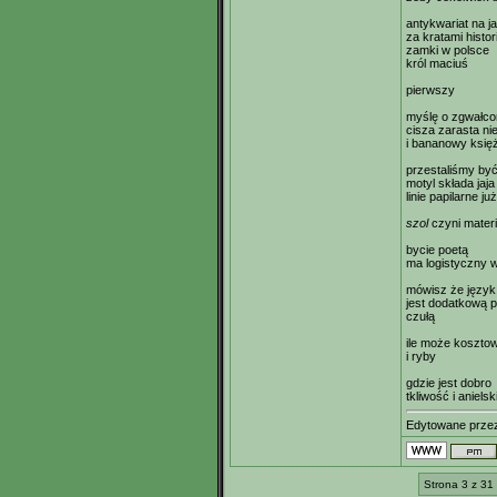
antykwariat na j
za kratami histo
zamki w polsce
król maciuś
pierwszy
myślę o zgwałco
cisza zarasta ni
i bananowy księ
przestaliśmy by
motyl składa jaj
linie papilarne ju
szol
czyni mater
bycie poetą
ma logistyczny 
mówisz że język
jest dodatkową 
czułą
ile może koszto
i ryby
gdzie jest dobro
tkliwość i aniels
Edytowane prz
Strona 3 z 31