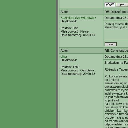
Autor
RE: Dojrzeć poe
Kazimiera Szczykutowicz
Dodane dnia 25.
Użytkownik
Poezję można do
stwierdzić, jest
Postów:
582
Miejscowość:
Kielce
Data rejestracji:
06.04.14
Autor
RE: Co to jest p
silva
Dodane dnia 25.
Użytkownik
Znalazłam na Fa
Postów:
1789
Różewicz Tadeu
Miejscowość:
Ostrołęka
Data rejestracji:
20.09.13
Po końcu świata
po śmierci
znalazłem się w 
stwarzałem siebi
budowałem życi
ludzi zwierzęta 
to jest stół mówi
to jest stół
na stole leży ch
nóż służy do kra
chlebem karmią s
człowieka trzeb
uczyłem się w no
co trzeba kocha
odpowiadałem cz
to jest okno mów