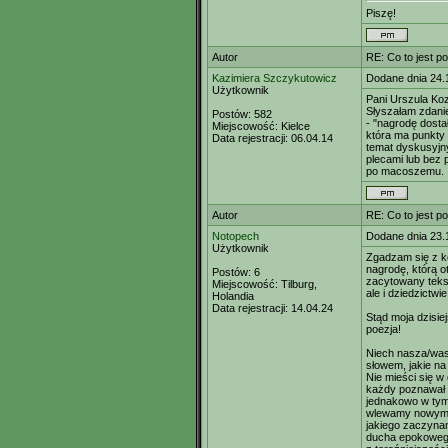
Piszę!
Autor
RE: Co to jest p
Kazimiera Szczykutowicz
Dodane dnia 24.
Użytkownik
Pani Urszula Ko
Słyszałam zdanie
Postów:
582
- "nagrodę dosta
Miejscowość:
Kielce
która ma punkty 
Data rejestracji:
06.04.14
temat dyskusyjny
plecami lub bez p
po macoszemu.
Autor
RE: Co to jest p
Notopech
Dodane dnia 23.
Użytkownik
Zgadzam się z ko
nagrodę, którą o
Postów:
6
zacytowany tekst 
Miejscowość:
Tilburg,
ale i dziedzictwi
Holandia
Data rejestracji:
14.04.24
Stąd moja dzisie
poezja!
Niech nasza/wasz
słowem, jakie na
Nie mieści się w
każdy poznawał z
jednakowo w tym 
wlewamy nowymi, 
jakiego zaczynam
ducha epokowego