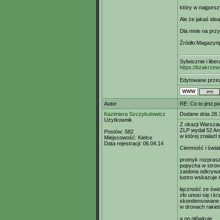
który w najgors
Ale że jakaś idea
Dla mnie na przy
Źródło:Magazynp
Sylwicznie i libe
https://bzakrzew
Edytowane prz
Autor
RE: Co to jest p
Kazimiera Szczykutowicz
Dodane dnia 28.
Użytkownik
Z okazji Warszaw
ZLP wydał 52 An
Postów:
582
w której znalazł 
Miejscowość:
Kielce
Data rejestracji:
06.04.14
Ciemność i świat
promyk rozpras
popycha w stron
zasłona odkrywa
lustro wskazuje 
łączność ze świ
zło unosi się i k
skondensowane d
w dronach rakie
a on główkuje