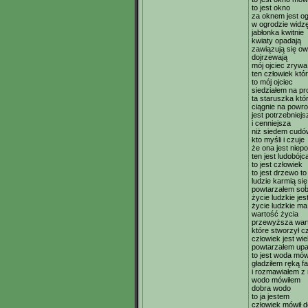
to jest okno
za oknem jest o
w ogrodzie widzę
jabłonka kwitnie
kwiaty opadają
zawiązują się o
dojrzewają
mój ojciec zrywa
ten człowiek któ
to mój ojciec
siedziałem na p
ta staruszka któ
ciągnie na powro
jest potrzebniejs
i cenniejsza
niż siedem cudó
kto myśli i czuje
że ona jest niep
ten jest ludobójc
to jest człowiek
to jest drzewo to
ludzie karmią si
powtarzałem sob
życie ludzkie je
życie ludzkie ma
wartość życia
przewyższa war
które stworzył c
człowiek jest wi
powtarzałem upa
to jest woda mó
gładziłem ręką fa
i rozmawiałem z
wodo mówiłem
dobra wodo
to ja jestem
człowiek mówił 