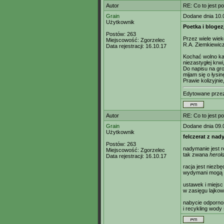
Autor
RE: Co to jest p
Grain
Dodane dnia 10.
Użytkownik
Poetka i blogez
Postów:
263
Przez wiele wiekó
Miejscowość:
Zgorzelec
R.A. Ziemkiewicz
Data rejestracji:
16.10.17
Kochać wolno k
niezastygłej kr
Do napisu na gr
mijam się o łysi
Prawie kolizyjni
Edytowane prz
Autor
RE: Co to jest p
Grain
Dodane dnia 09.
Użytkownik
felczerat z nad
Postów:
263
nadymanie jest 
Miejscowość:
Zgorzelec
tak zwana
herol
Data rejestracji:
16.10.17
racja jest niez
wydymani mogą s
ustawek i miejsc
w zasięgu lajkow
nabycie odporno
i recykling wody