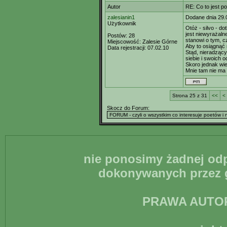
Autor
RE: Co to jest p
zalesianin1
Dodane dnia 29.
Użytkownik
Otóż - silvo - d
jest niewyrażaln
Postów:
28
stanowi o tym, c
Miejscowość:
Zalesie Górne
Aby to osiągnąć 
Data rejestracji:
07.02.10
Stąd, nieradzący
siebie i swoich o
Skoro jednak wie
Mnie tam nie ma 
Strona 25 z 31
<<
<
Skocz do Forum:
nie ponosimy żadnej odp
dokonywanych przez g
PRAWA AUTO