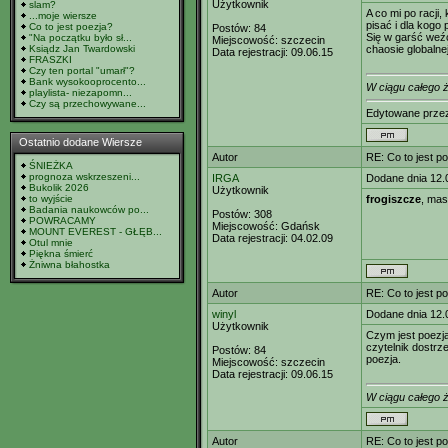
Użytkownik
slam?
A co mi po racji,
...moje wiersze
pisać i dla kogo 
Co to jest poezja?
Postów:
84
Się w garść weźc
"Na początku było sł...
Miejscowość:
szczecin
Ksiądz Jan Twardowski
chaosie globalnej
Data rejestracji:
09.06.15
FRASZKI
Czy ten portal "umarł"?
Bank wysokooprocento...
W ciągu całego ży
playlista- niezapomn...
Czy są przechowywane...
Edytowane prz
Ostatnio dodane Wiersze
Autor
RE: Co to jest p
ŚNIEŻKA
prognoza wskrzeszeni...
IRGA
Dodane dnia 12.
Bukolik 2026
Użytkownik
to wyjście
frogiszcze
, mas
Badania naukowców po...
Postów:
308
POWRACAMY
Miejscowość:
Gdańsk
MOUNT EVEREST - GŁĘB...
Data rejestracji:
04.02.09
Otul mnie
Piękna śmierć
Żniwna błahostka
Autor
RE: Co to jest p
winyl
Dodane dnia 12.
Użytkownik
Czym jest poezja
czytelnik dostrze
Postów:
84
poezja.
Miejscowość:
szczecin
Data rejestracji:
09.06.15
W ciągu całego ży
Autor
RE: Co to jest p