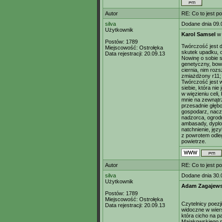
Autor
RE: Co to jest p
silva
Dodane dnia 09.
Użytkownik
Karol Samsel
w
Postów:
1789
Twórczość jest d
Miejscowość:
Ostrołęka
skutek upadku, o
Data rejestracji:
20.09.13
Nowinę o sobie 
genetyczny, bowi
ciernia, nim rozs
zmiażdżony r11; 
Twórczość jest 
siebie, która ni
w więzieniu celi
mnie na zewnątrz
przesadnie głębo
gospodarz, nacze
nadzorca, ogrodn
ambasady, dyplo
natchnienie, jęz
z powrotem odleg
powietrze.
Autor
RE: Co to jest p
silva
Dodane dnia 30.
Użytkownik
Adam Zagajews
Postów:
1789
Miejscowość:
Ostrołęka
Czytelnicy poezji
Data rejestracji:
20.09.13
widoczne w wier
która cicho na p
Majakowskiego p