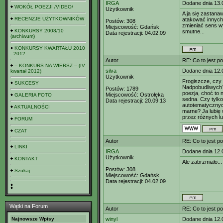
IRGA
Dodane dnia 13.
WOKÓŁ POEZJI /VIDEO/
Użytkownik
A ja się zastana
RECENZJE UŻYTKOWNIKÓW
atakować innych 
Postów:
308
zmieniać sens w
Miejscowość:
Gdańsk
KONKURSY 2008/10
smutne...
Data rejestracji:
04.02.09
(archiwum)
KONKURSY KWARTAŁU 2010
- 2012
Autor
RE: Co to jest p
-- KONKURS NA WIERSZ -- (IV
silva
Dodane dnia 12.
kwartał 2012)
Użytkownik
Frogiszcze, czy
SUKCESY
Nadpobudliwych? 
Postów:
1789
poezja, choć to 
Miejscowość:
Ostrołęka
GALERIA FOTO
sedna. Czy tylko
Data rejestracji:
20.09.13
autotematycznyc
AKTUALNOŚCI
marne? Ja lubię 
przez różnych l
FORUM
CZAT
Autor
RE: Co to jest p
LINKI
IRGA
Dodane dnia 12.
Użytkownik
KONTAKT
Ale zabrzmiało...
Postów:
308
Szukaj
Miejscowość:
Gdańsk
Data rejestracji:
04.02.09
Wątki na Forum
Autor
RE: Co to jest p
Najnowsze Wpisy
winyl
Dodane dnia 12.