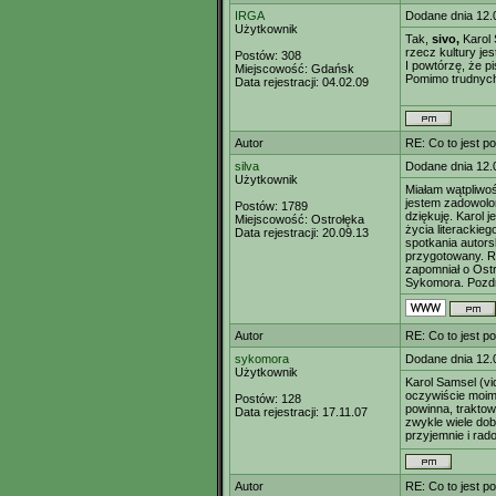
IRGA
Dodane dnia 12.
Użytkownik
Tak,
sivo,
Karol 
rzecz kultury jes
Postów:
308
I powtórzę, że pi
Miejscowość:
Gdańsk
Pomimo trudnych
Data rejestracji:
04.02.09
Autor
RE: Co to jest p
silva
Dodane dnia 12.
Użytkownik
Miałam wątpliwoś
jestem zadowolo
Postów:
1789
dziękuję. Karol
Miejscowość:
Ostrołęka
życia literackie
Data rejestracji:
20.09.13
spotkania autors
przygotowany. R
zapomniał o Ostr
Sykomora. Pozd
Autor
RE: Co to jest p
sykomora
Dodane dnia 12.
Użytkownik
Karol Samsel (vi
oczywiście moim 
Postów:
128
powinna, traktow
Data rejestracji:
17.11.07
zwykle wiele dob
przyjemnie i rad
Autor
RE: Co to jest p