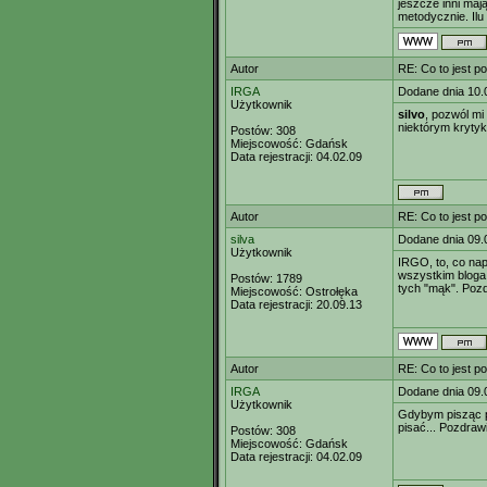
jeszcze inni maj
metodycznie. Ilu
Autor
RE: Co to jest p
IRGA
Dodane dnia 10.
Użytkownik
silvo
, pozwól mi
niektórym krytyk
Postów:
308
Miejscowość:
Gdańsk
Data rejestracji:
04.02.09
Autor
RE: Co to jest p
silva
Dodane dnia 09.
Użytkownik
IRGO, to, co nap
wszystkim bloga 
Postów:
1789
tych "mąk". Poz
Miejscowość:
Ostrołęka
Data rejestracji:
20.09.13
Autor
RE: Co to jest p
IRGA
Dodane dnia 09.
Użytkownik
Gdybym pisząc p
pisać... Pozdraw
Postów:
308
Miejscowość:
Gdańsk
Data rejestracji:
04.02.09