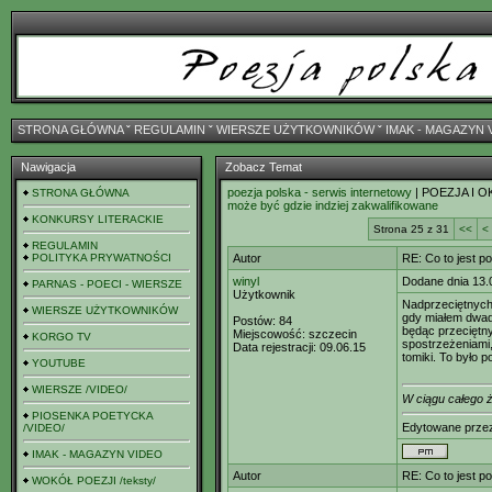
STRONA GŁÓWNA
ˇ
REGULAMIN
ˇ
WIERSZE UŻYTKOWNIKÓW
ˇ
IMAK - MAGAZYN 
Nawigacja
Zobacz Temat
poezja polska - serwis internetowy
| POEZJA I O
STRONA GŁÓWNA
może być gdzie indziej zakwalifikowane
KONKURSY LITERACKIE
Strona 25 z 31
<<
<
REGULAMIN
POLITYKA PRYWATNOŚCI
Autor
RE: Co to jest p
winyl
Dodane dnia 13.
PARNAS - POECI - WIERSZE
Użytkownik
Nadprzeciętnych s
WIERSZE UŻYTKOWNIKÓW
gdy miałem dwadz
Postów:
84
będąc przeciętn
Miejscowość:
szczecin
KORGO TV
spostrzeżeniami
Data rejestracji:
09.06.15
tomiki. To było 
YOUTUBE
WIERSZE /VIDEO/
W ciągu całego ży
PIOSENKA POETYCKA
Edytowane prz
/VIDEO/
IMAK - MAGAZYN VIDEO
Autor
RE: Co to jest p
WOKÓŁ POEZJI /teksty/