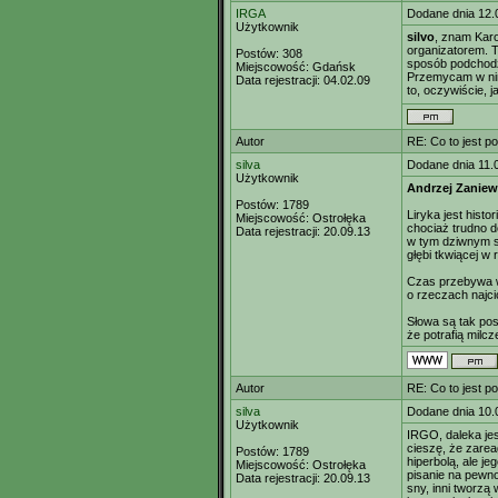
IRGA
Dodane dnia 12.
Użytkownik
silvo
, znam Karo
organizatorem. T
Postów:
308
sposób podchodzi
Miejscowość:
Gdańsk
Przemycam w nim 
Data rejestracji:
04.02.09
to, oczywiście, ja
Autor
RE: Co to jest p
silva
Dodane dnia 11.
Użytkownik
Andrzej Zaniew
Postów:
1789
Liryka jest histor
Miejscowość:
Ostrołęka
chociaż trudno 
Data rejestracji:
20.09.13
w tym dziwnym s
głębi tkwiącej w 
Czas przebywa 
o rzeczach najc
Słowa są tak po
że potrafią milcz
Autor
RE: Co to jest p
silva
Dodane dnia 10.
Użytkownik
IRGO, daleka je
cieszę, że zarea
Postów:
1789
hiperbolą, ale j
Miejscowość:
Ostrołęka
pisanie na pewno
Data rejestracji:
20.09.13
sny, inni tworzą