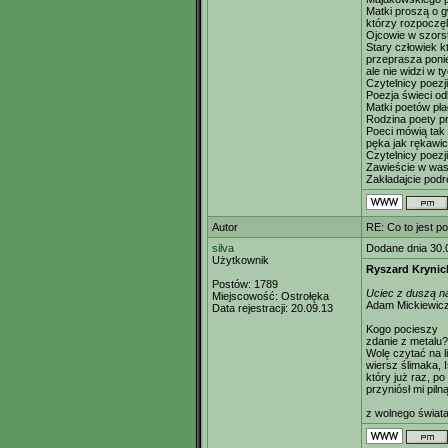
Matki proszą o 
którzy rozpoczęli
Ojcowie w szors
Stary człowiek k
przeprasza poni
ale nie widzi w t
Czytelnicy poez
Poezja świeci od
Matki poetów p
Rodzina poety pr
Poeci mówią tak 
pęka jak rękawi
Czytelnicy poezj
Zawieście w was
Zakładajcie podr
Autor
RE: Co to jest p
silva
Dodane dnia 30.
Użytkownik
Ryszard Krynic
Postów:
1789
Uciec z duszą na
Miejscowość:
Ostrołęka
Adam Mickiewic
Data rejestracji:
20.09.13
Kogo pocieszy
zdanie z metalu?
Wolę czytać na l
wiersz ślimaka, I
który już raz, po
przyniósł mi piln
z wolnego świata