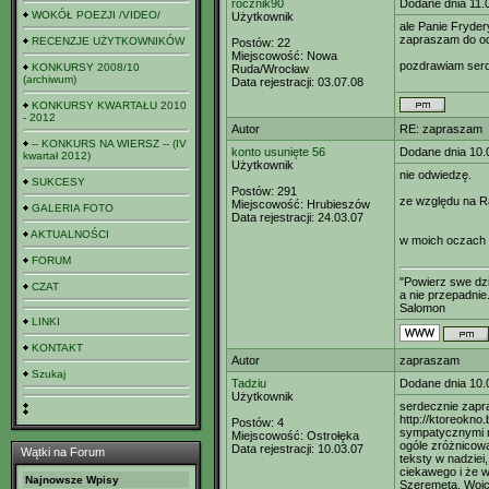
rocznik90
Dodane dnia 11.
WOKÓŁ POEZJI /VIDEO/
Użytkownik
ale Panie Fryder
zapraszam do od
RECENZJE UŻYTKOWNIKÓW
Postów:
22
Miejscowość:
Nowa
pozdrawiam serd
KONKURSY 2008/10
Ruda/Wrocław
(archiwum)
Data rejestracji:
03.07.08
KONKURSY KWARTAŁU 2010
- 2012
Autor
RE: zapraszam
-- KONKURS NA WIERSZ -- (IV
konto usunięte 56
Dodane dnia 10.
kwartał 2012)
Użytkownik
nie odwiedzę.
SUKCESY
Postów:
291
ze względu na R
Miejscowość:
Hrubieszów
GALERIA FOTO
Data rejestracji:
24.03.07
AKTUALNOŚCI
w moich oczach 
FORUM
"Powierz swe dzi
CZAT
a nie przepadnie.
Salomon
LINKI
KONTAKT
Autor
zapraszam
Szukaj
Tadziu
Dodane dnia 10.
Użytkownik
serdecznie zapr
http://ktoreokno
Postów:
4
sympatycznymi m
Miejscowość:
Ostrołęka
ogóle zróżnicow
Data rejestracji:
10.03.07
Wątki na Forum
teksty w nadziei
ciekawego i że 
Najnowsze Wpisy
Szeremetą, Woj