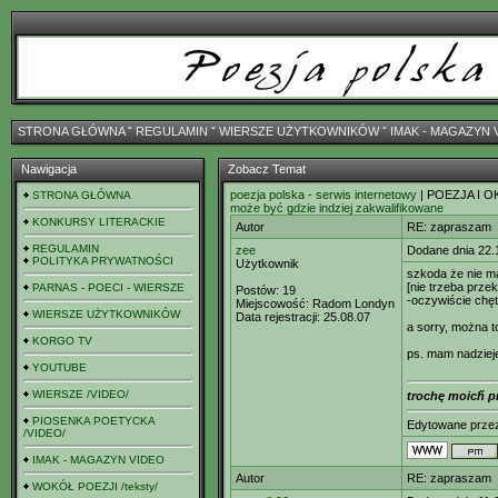
STRONA GŁÓWNA
ˇ
REGULAMIN
ˇ
WIERSZE UŻYTKOWNIKÓW
ˇ
IMAK - MAGAZYN 
Nawigacja
Zobacz Temat
poezja polska - serwis internetowy
| POEZJA I O
STRONA GŁÓWNA
może być gdzie indziej zakwalifikowane
KONKURSY LITERACKIE
Autor
RE: zapraszam
REGULAMIN
zee
Dodane dnia 22.
POLITYKA PRYWATNOŚCI
Użytkownik
szkoda że nie m
[nie trzeba prze
PARNAS - POECI - WIERSZE
Postów:
19
-oczywiście chęt
Miejscowość:
Radom Londyn
WIERSZE UŻYTKOWNIKÓW
Data rejestracji:
25.08.07
a sorry, można t
KORGO TV
ps. mam nadziej
YOUTUBE
WIERSZE /VIDEO/
trochę moicȟ p
PIOSENKA POETYCKA
Edytowane prz
/VIDEO/
IMAK - MAGAZYN VIDEO
Autor
RE: zapraszam
WOKÓŁ POEZJI /teksty/