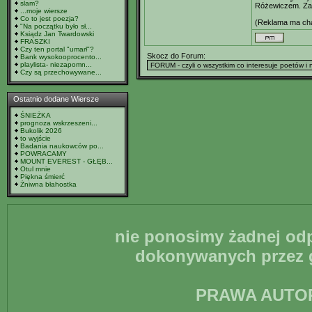
slam?
Różewiczem. Zac
...moje wiersze
Co to jest poezja?
(Reklama ma cha
"Na początku było sł...
Ksiądz Jan Twardowski
FRASZKI
Czy ten portal "umarł"?
Skocz do Forum:
Bank wysokooprocento...
playlista- niezapomn...
Czy są przechowywane...
Ostatnio dodane Wiersze
ŚNIEŻKA
prognoza wskrzeszeni...
Bukolik 2026
to wyjście
Badania naukowców po...
POWRACAMY
MOUNT EVEREST - GŁĘB...
Otul mnie
Piękna śmierć
Żniwna błahostka
nie ponosimy żadnej odp
dokonywanych przez g
PRAWA AUTO