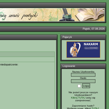
Piątek, 07.08.2026
Pajacyk
niedopatrzenie:
Logowanie
Nazwa Użytkownika
Hasło
Nie jesteś jeszcze naszym
Użytkownikiem?
Kilknij TUTAJ
żeby się
zarejestrować.
Zapomniane hasło?
Wyślemy nowe, kliknij
TUTAJ
.