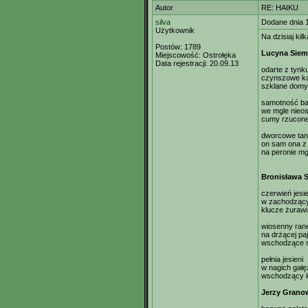
Autor
RE: HAIKU
silva
Dodane dnia 
Użytkownik
Na dzisiaj kil
Postów:
1789
Lucyna Siem
Miejscowość:
Ostrołęka
Data rejestracji:
20.09.13
odarte z tynk
czynszowe k
szklane domy 
samotność ba
we mgle nieos
cumy rzucon
dworcowe ta
on sam ona z
na peronie mg
Bronisława S
czerwień jesie
w zachodząc
klucze żurawi
wiosenny ran
na drżącej pa
wschodzące 
pełnia jesieni
w nagich gałę
wschodzący 
Jerzy Grano