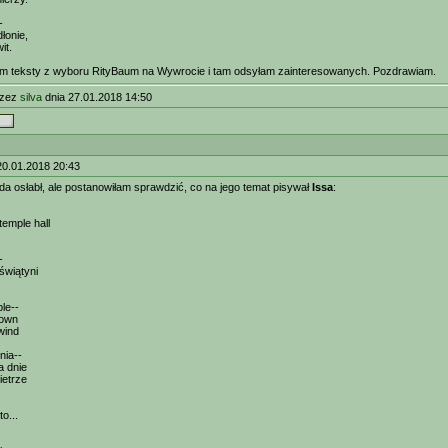
-
łonie,
it.
m teksty z wyboru RityBaum na Wywrocie i tam odsyłam zainteresowanych. Pozdrawiam.
rzez
silva
dnia 27.01.2018 14:50
20.01.2018 20:43
da osłabł, ale postanowiłam sprawdzić, co na jego temat pisywał
Issa
:
temple hall
-
świątyni
le--
 down
wind
nia--
a dnie
etrze
to...