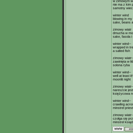
w zimowym wi
nie ma z kim 
samotny wiec
winter wind
blowing in my 
sake, beans a
zimowy wiatr
dmucha w moj
sake, fasola i
winter wind--
wrapped in tr
a salted fish
zimowy wiatr-
zawinięta w li
solona ryba
winter wind--
well at least it
moonlit night
zimowy wiatr-
nareszcie jes
księżycowa n
winter wind--
crawling acro
minstrel priest
zimowy wiatr-
czołga się pr
minstrel ksią