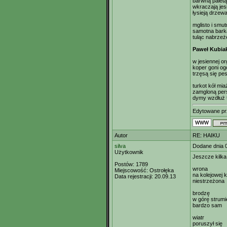
barwną paletą
wkraczają jes
łysieją drzew
mglisto i smu
samotna bark
tuląc nabrzeż
Paweł Kubia
w jesiennej org
koper goni og
trzęsą się pes
turkot kół mi
zamgloną per
dymy wzdłuż 
Edytowane p
Autor
RE: HAIKU
silva
Dodane dnia 
Użytkownik
Jeszcze kilka
Postów:
1789
wrona
Miejscowość:
Ostrołęka
na kolejowej
Data rejestracji:
20.09.13
niestrzeżona
brodzę
w górę strumi
bardzo sam
wiatr
poruszył się