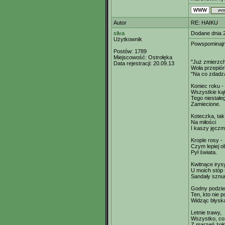
Autor
RE: HAIKU
silva
Dodane dnia 
Użytkownik
Powspominaj
Postów:
1789
Miejscowość:
Ostrołęka
"Już zmierzch
Data rejestracji:
20.09.13
Woła przepió
"Na co zdadzą
Koniec roku -
Wszystkie ką
Tego niestałe
Zamiecione.
Koteczka, ta
Na miłości
I kaszy jęczm
Krople rosy -
Czym lepiej 
Pył świata.
Kwitnące irys
U moich stóp 
Sandały sznu
Godny podzi
Ten, kto nie p
Widząc błysk
Letnie trawy,
Wszystko, co
Z marzeń żołn