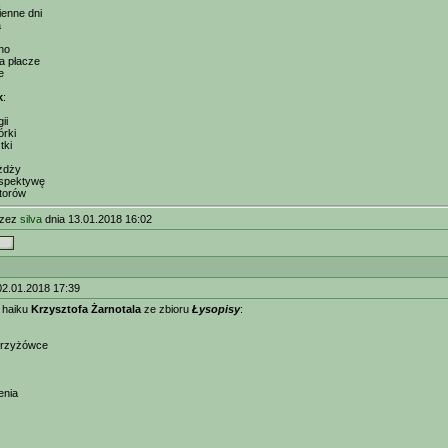
ienne dni
a
tno
a płacze
e
k
:
ii
órki
tki
ażdży
spektywę
torów
rzez
silva
dnia 13.01.2018 16:02
02.01.2018 17:39
 haiku
Krzysztofa Żarnotala
ze zbioru
Łysopisy
:
 krzyżówce
enia