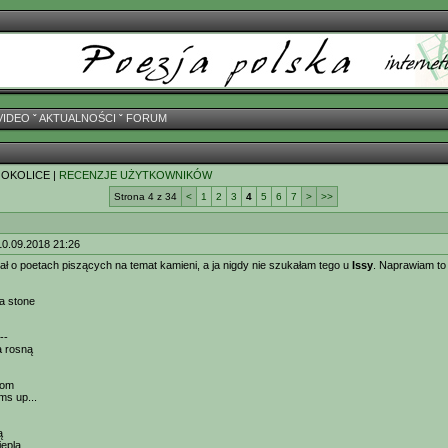
VIDEO
ˇ
AKTUALNOŚCI
ˇ
FORUM
 OKOLICE |
RECENZJE UŻYTKOWNIKÓW
Strona 4 z 34
<
1
2
3
4
5
6
7
>
>>
10.09.2018 21:26
ł o poetach piszących na temat kamieni, a ja nigdy nie szukałam tego u
Issy
. Naprawiam to 
a stone
--
a rosną
tom
ms up...
ą
epla ...