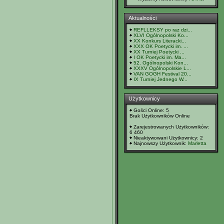
Aktualności
REFLLEKSY po raz dzi...
XLVI Ogólnopolski Ko...
XX Konkurs Literacki...
XXX OK Poetycki im. ...
XX Turniej Poetycki ...
I OK Poetycki im. Ma...
52. Ogólnopolski Kon...
XXXV Ogólnopolskie L...
VAN GOGH Festival 20...
IX Turniej Jednego W...
Użytkownicy
Gości Online: 5
Brak Użytkowników Online
Zarejestrowanych Użytkowników:
6 460
Nieaktywowani Użytkownicy: 2
Najnowszy Użytkownik:
Marletta