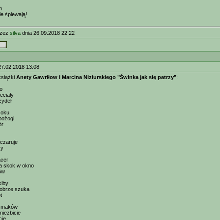
m
e śpiewają!
rzez
silva
dnia 26.09.2018 22:22
27.02.2018 13:08
książki
Anety Gawriłow i Marcina Niziurskiego "Świnka jak się patrzy"
:
o
leciały
zydeł
 oku
pożogi
ór
czaruje
ży
acer
na skok w okno
ów
kiby
dobrze szuka
t
 smaków
niezbicie
cie