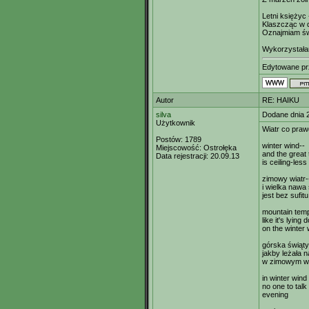
Letni księżyc 
Klaszcząc w d
Oznajmiam św
Wykorzystała
Edytowane p
Autor
RE: HAIKU
silva
Dodane dnia 
Użytkownik
Wiatr co praw
Postów:
1789
winter wind--
Miejscowość:
Ostrołęka
and the great 
Data rejestracji:
20.09.13
is ceiling-less
zimowy wiatr-
i wielka nawa 
jest bez sufitu
mountain temp
like it's lying
on the winter 
górska świąty
jakby leżała n
w zimowym wi
in winter wind
no one to talk 
evening