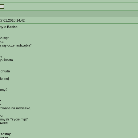
27.01.2018 14:42
my o
Basho
:
a się"
rka
 się oczy jastrzębia"
ty
go świata
k chuda
iennej.
obmyć
y
-
rowane na niebiesko.
wu
omyśli: "życie mija"
awice.
 zostaje
ierzy.