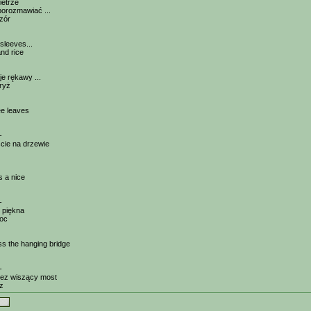
etrze
porozmawiać ...
zór
sleeves...
nd rice
e rękawy ...
 ryż
ee leaves
-
ście na drzewie
's a nice
-
t piękna
oc
ss the hanging bridge
-
zez wiszący most
dz