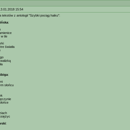
13.01.2018 15:54
ka tekstów z antologii "Szybki pociąg haiku":
ińska
:
u
amienice
w tle
rki
tre światła
e
ngo
 walizką
ła
ibiga
:
ni
ym słońcu
ek
jęczynie
słońce
ziach
księżyc
wski
: