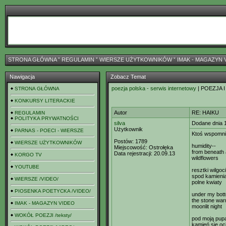
STRONA GŁÓWNA
ˇ
REGULAMIN
ˇ
WIERSZE UŻYTKOWNIKÓW
ˇ
IMAK - MAGAZYN 
Nawigacja
Zobacz Temat
poezja polska - serwis internetowy
| POEZJA I
STRONA GŁÓWNA
KONKURSY LITERACKIE
Autor
RE: HAIKU
REGULAMIN
POLITYKA PRYWATNOŚCI
silva
Dodane dnia 
Użytkownik
PARNAS - POECI - WIERSZE
Ktoś wspomnia
Postów:
1789
WIERSZE UŻYTKOWNIKÓW
humidity--
Miejscowość:
Ostrołęka
from beneath 
Data rejestracji:
20.09.13
KORGO TV
wildflowers
YOUTUBE
resztki wilgoci
spod kamieni
WIERSZE /VIDEO/
polne kwiaty
PIOSENKA POETYCKA /VIDEO/
under my bot
the stone war
IMAK - MAGAZYN VIDEO
moonlit night
WOKÓŁ POEZJI /teksty/
pod moją pup
kamień się oci