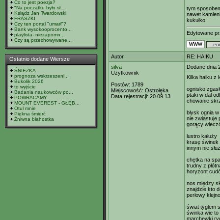
Co to jest poezja?
"Na początku było sł...
tym sposobe
Ksiądz Jan Twardowski
nawet kamieni
FRASZKI
kukułko
Czy ten portal "umarł"?
Bank wysokooprocento...
Edytowane p
playlista- niezapomn...
Czy są przechowywane...
Autor
RE: HAIKU
Ostatnio dodane Wiersze
silva
Dodane dnia 
ŚNIEŻKA
Użytkownik
prognoza wskrzeszeni...
Kilka haiku z 
Bukolik 2026
Postów:
1789
to wyjście
ognisko zgasł
Miejscowość:
Ostrołęka
Badania naukowców po...
ptaki w dal od
Data rejestracji:
20.09.13
POWRACAMY
chowanie skr
MOUNT EVEREST - GŁĘB...
Otul mnie
błysk ognia w
Piękna śmierć
nie zwiastuje 
Żniwna błahostka
gorący wiecz
lustro kałuży
krasę świnek 
innym nie słu
chętka na sp
trudny z płót
horyzont cud
nos między s
znajdzie kto 
perłowy klejno
świat tyglem
świnka wie to 
marchewki ry