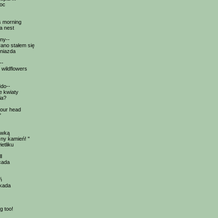
oc
s morning
 a nest
ny--
ano stałem się
gniazda
--
wildflowers
do--
ne kwiaty
ia?
your head
"
ówką
ny kamień! "
etliku
l
icada
ń
ykada
g too!