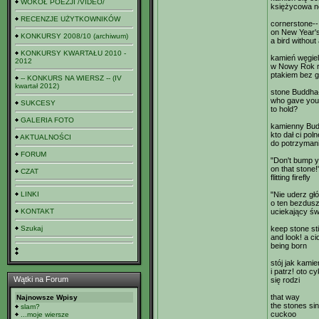
WOKÓŁ POEZJI /VIDEO/
księżycowa n
RECENZJE UŻYTKOWNIKÓW
cornerstone--
on New Year'
KONKURSY 2008/10 (archiwum)
a bird without
KONKURSY KWARTAŁU 2010 -
kamień węgiel
2012
w Nowy Rok r
ptakiem bez 
-- KONKURS NA WIERSZ -- (IV
kwartał 2012)
stone Buddha
who gave you 
SUKCESY
to hold?
GALERIA FOTO
kamienny Bud
kto dał ci pol
AKTUALNOŚCI
do potrzyman
FORUM
"Don't bump 
on that stone!
CZAT
flitting firefly
LINKI
"Nie uderz gł
o ten bezdusz
KONTAKT
uciekający świ
Szukaj
keep stone stil
and look! a c
being born
stój jak kamie
i patrz! oto c
Wątki na Forum
się rodzi
that way
Najnowsze Wpisy
the stones sin
slam?
cuckoo
...moje wiersze