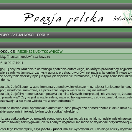
VIDEO
ˇ
AKTUALNOŚCI
ˇ
FORUM
 OKOLICE |
RECENZJE UŻYTKOWNIKÓW
ając "mastermoodowi" raz jeszcze
25.10.2017 19:11
o [...] dały mi wrażenia z ostatniego spotkania autorskiego, na którym prowadzący najpierw (
wierszach, wytłumaczył zamysły autora, przekaz utworów i cel napisania tomiku (i trwało to w
ze odczytanie wierszy było już tylko jak dopełnienie formalności, coś jak włączenie kierun
o domu.
 jest tak, że jeśli autor w auto-komentarzu pod swoim wierszem, uznaje za konieczne tłumacz
 (pod)świadomie sam czuje, że przekazać tego w wierszu mu się nie udało?
jest tak, że jeśli w komentarzach pojawia się kilka różnych interpretacji, nie znaczy to, że au
j, prawdziwej? Czy to jest w ogóle zaletą, napisać tak ogólnikowo, żeby można było interpre
pisał swoje, a nie to co wkłada mu w usta odbiorca?"
am na bardzo wielu spotkaniach autorskich, stąd powyższe spostrzeżenie z lekka mnie skon
akie spotkania i niekiedy byłam tych spotkań obiektem.
, iż wszystko zależy od prowadzącego owo spotkanie, tak samo jak np. gdzie indziej napisan
zainteresować; zaintrygować, ale w żadnym wypadku nie może on wykładać przysłowiowej k
ater tego konwentyklu, czyli
poeta - pisarz
ma się wypowiedzieć, i do niego należy wywołani