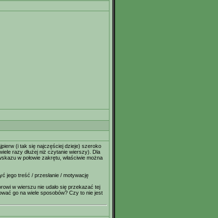
ierw (i tak się najczęściej dzieje) szeroko
iele razy dłużej niż czytanie wierszy). Dla
kowskazu w połowie zakrętu, właściwie można
yć jego treść / przesłanie / motywację
torowi w wierszu nie udało się przekazać tej
tować go na wiele sposobów? Czy to nie jest