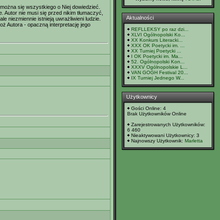
w można się wszystkiego o Niej dowiedzieć.
 Autor nie musi się przed nikim tłumaczyć,
Aktualności
le niezmiennie istnieją uwrażliwieni ludzie.
oż Autora - opaczną interpretację jego
REFLLEKSY po raz dzi...
XLVI Ogólnopolski Ko...
XX Konkurs Literacki...
XXX OK Poetycki im. ...
XX Turniej Poetycki ...
I OK Poetycki im. Ma...
52. Ogólnopolski Kon...
XXXV Ogólnopolskie L...
VAN GOGH Festival 20...
IX Turniej Jednego W...
Użytkownicy
Gości Online: 4
Brak Użytkowników Online
Zarejestrowanych Użytkowników:
6 460
Nieaktywowani Użytkownicy: 3
Najnowszy Użytkownik:
Marletta