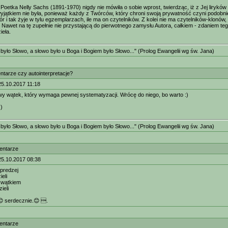
 Poetka Nelly Sachs (1891-1970) nigdy nie mówiła o sobie wprost, twierdząc, iż z Jej lirykó
yjątkiem nie była, ponieważ każdy z Twórców, który chroni swoją prywatność czyni podobnie.
r i tak żyje w tylu egzemplarzach, ile ma on czytelników. Z kolei nie ma czytelników-klonów, a
 Nawet na tę zupełnie nie przystającą do pierwotnego zamysłu Autora, całkiem - zdaniem teg
ieła.
było Słowo, a słowo było u Boga i Bogiem było Słowo..." (Prolog Ewangelii wg św. Jana)
tarze czy autointerpretacje?
25.10.2017 11:18
y wątek, który wymaga pewnej systematyzacji. Wrócę do niego, bo warto :)
))
było Słowo, a słowo było u Boga i Bogiem było Słowo..." (Prolog Ewangelii wg św. Jana)
entarze
25.10.2017 08:38
predzej
ieli
 wątkiem
ieli
 serdecznie.😊 .
entarze