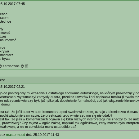
25.10.2017 07:45
echce
 batem
ołechce
wdy
entować
dzej
onsumować
erce
dkrywa
komentarz
u bywa
 serdecznie.😊 .
rze
25.10.2017 02:21
o co poniżej dały mi wrażenia z ostatniego spotkania autorskiego, na którym prowadzący najp
wierszach, wytłumaczył zamysły autora, przekaz utworów i cel napisania tomika (i trwało to w
ze odczytanie wierszy było już tylko jak dopełnienie formalności, coś jak włączenie kierun
o domu.
 jest tak, że jeśli autor w auto-komentarzu pod swoim wierszem, uznaje za konieczne tłumacz
 (pod)świadomie sam czuje, że przekazać tego w wierszu mu się nie udało?
jest tak, że jeśli w komentarzach pojawia się kilka różnych interpretacji, nie znaczy to, że au
j, prawdziwej? Czy to jest w ogóle zaletą, napisać tak ogólnikowo, żeby można było interpre
pisał swoje, a nie to co wkłada mu w usta odbiorca?
rzez
mastermood
dnia 25.10.2017 11:43