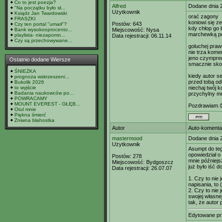
Co to jest poezja?
Alfred
Dodane dnia 
"Na początku było sł...
Użytkownik
Ksiądz Jan Twardowski
orać zagony
FRASZKI
koniowi się z
Postów:
643
Czy ten portal "umarł"?
kdy chłop go
Bank wysokooprocento...
Miejscowość:
Nysa
marchewką p
playlista- niezapomn...
Data rejestracji:
06.11.14
Czy są przechowywane...
goluchej pra
nie trza kom
jeno czympre
Ostatnio dodane Wiersze
smacznie sk
ŚNIEŻKA
kiedy autor s
prognoza wskrzeszeni...
przed tobą o
Bukolik 2026
to wyjście
niechaj twój 
Badania naukowców po...
przychylny m
POWRACAMY
MOUNT EVEREST - GŁĘB...
Pozdrawiam.
Otul mnie
Piękna śmierć
Żniwna błahostka
Autor
Auto-komenta
mastermood
Dodane dnia 
Użytkownik
Asumpt do teg
opowiedział o 
Postów:
278
mnie późniejs
Miejscowość:
Bydgoszcz
już było iść d
Data rejestracji:
26.07.07
1. Czy to nie
napisania, to
2. Czy to nie 
swojej własne
tak, że autor 
Edytowane p