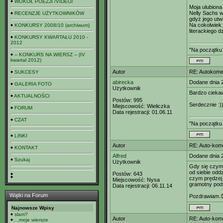
WOKÓŁ POEZJI /VIDEO/
Moja ulubiona
Nelly Sachs w
RECENZJE UŻYTKOWNIKÓW
gdyż jego utwó
Na cokolwiek.
KONKURSY 2008/10 (archiwum)
literackiego dz
KONKURSY KWARTAŁU 2010 -
2012
"Na początku 
-- KONKURS NA WIERSZ -- (IV
kwartał 2012)
Autor
RE: Autokomen
SUKCESY
abirecka
Dodane dnia 
GALERIA FOTO
Użytkownik
Bardzo ciekaw
AKTUALNOŚCI
Postów:
995
Serdecznie :)
Miejscowość:
Wieliczka
FORUM
Data rejestracji:
01.06.11
CZAT
"Na początku 
LINKI
Autor
RE: Auto-kom
KONTAKT
Alfred
Dodane dnia 
Szukaj
Użytkownik
Gdy się czym
od siebie oddz
Postów:
643
czym prędzej
Miejscowość:
Nysa
gramotny podz
Data rejestracji:
06.11.14
Wątki na Forum
Pozdrawiam.
Najnowsze Wpisy
slam?
Autor
RE: Auto-kom
...moje wiersze