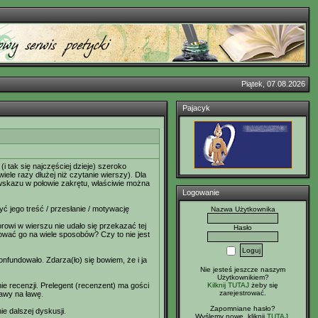
Piątek, 07.08.2026
Pajacyk
i tak się najczęściej dzieje) szeroko
iele razy dłużej niż czytanie wierszy). Dla
kowskazu w połowie zakrętu, właściwie można
Logowanie
yć jego treść / przesłanie / motywację
Nazwa Użytkownika
torowi w wierszu nie udało się przekazać tej
Hasło
tować go na wiele sposobów? Czy to nie jest
fundowało. Zdarza(ło) się bowiem, że i ja
Nie jesteś jeszcze naszym
Użytkownikiem?
Kilknij TUTAJ
żeby się
ie recenzji. Prelegent (recenzent) ma gości
zarejestrować.
awy na ławę.
Zapomniane hasło?
e dalszej dyskusji.
Wyślemy nowe, kliknij
TUTAJ
.