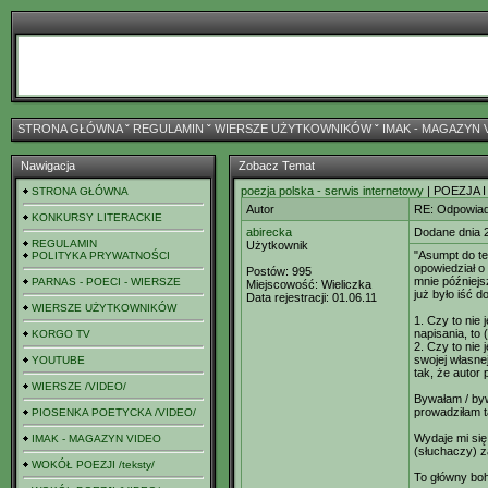
STRONA GŁÓWNA
ˇ
REGULAMIN
ˇ
WIERSZE UŻYTKOWNIKÓW
ˇ
IMAK - MAGAZYN 
Nawigacja
Zobacz Temat
poezja polska - serwis internetowy
| POEZJA I
STRONA GŁÓWNA
Autor
RE: Odpowiad
KONKURSY LITERACKIE
abirecka
Dodane dnia 
REGULAMIN
Użytkownik
"Asumpt do teg
POLITYKA PRYWATNOŚCI
opowiedział o 
Postów:
995
mnie późniejs
PARNAS - POECI - WIERSZE
Miejscowość:
Wieliczka
już było iść d
Data rejestracji:
01.06.11
WIERSZE UŻYTKOWNIKÓW
1. Czy to nie
napisania, to
KORGO TV
2. Czy to nie 
swojej własne
YOUTUBE
tak, że autor 
WIERSZE /VIDEO/
Bywałam / byw
prowadziłam t
PIOSENKA POETYCKA /VIDEO/
Wydaje mi się
IMAK - MAGAZYN VIDEO
(słuchaczy) 
WOKÓŁ POEZJI /teksty/
To główny boh