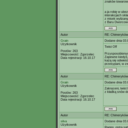
znaków towaro
a ja robię w ube
interakcjach sk
z misek wylizan
z Baru Dworcow
Autor
RE: Chimeryków 
Grain
Dodane dnia 03.
Użytkownik
Twist Off
Postów:
263
Przysposobionyc
Miejscowość:
Zgorzelec
Zapewne kiedyś,
Data rejestracji:
16.10.17
każą się odwieś
przesypani, w zw
Autor
RE: Chimeryków 
Grain
Dodane dnia 03.
Użytkownik
Zakręceni, twist l
z kładką snów d
Postów:
263
Miejscowość:
Zgorzelec
Data rejestracji:
16.10.17
Autor
RE: Chimeryków 
silva
Dodane dnia 03.
Użytkownik
Ragno, ostra sat