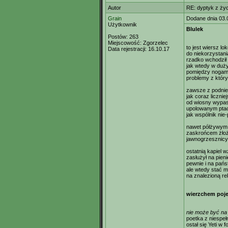
Autor
RE: dyptyk z życ
Grain
Dodane dnia 03.
Użytkownik
Blulek
Postów:
263
Miejscowość:
Zgorzelec
to jest wiersz l
Data rejestracji:
16.10.17
do niekorzystani
rzadko wchodził
jak wtedy w duż
pomiędzy nogami
problemy z któr
zawsze z podni
jak coraz liczni
od wiosny wypasa
upolowanym ptac
jak wspólnik nie
nawet półżywym
zaskrońcem żło
jawnogrzesznicy 
ostatnią kapiel w
zasłużył na pien
pewnie i na pań
ale wtedy stać m
na znalezioną re
wierzchem poje
nie może być na
poetka z niespełn
ostał się Yeti w 