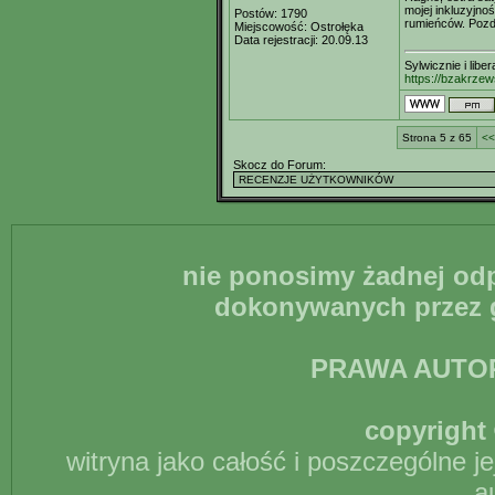
mojej inkluzyjnoś
Postów:
1790
rumieńców. Poz
Miejscowość:
Ostrołęka
Data rejestracji:
20.09.13
Sylwicznie i libe
https://bzakrzew
Strona 5 z 65
<<
Skocz do Forum:
nie ponosimy żadnej odp
dokonywanych przez g
PRAWA AUTO
copyright 
witryna jako całość i poszczególne j
a