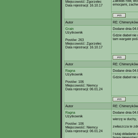
Zakwas robi, wci
Miejscowość:
Zgorzelec
emocjami, zachw
Data rejestracji:
16.10.17
Autor
RE: Chimeryków 
Grain
Dodane dnia 04.
Użytkownik
Gdzie diabeł nie
tam wargate pośl
Postów:
263
Miejscowość:
Zgorzelec
Data rejestracji:
16.10.17
Autor
RE: Chimeryków 
Ragna
Dodane dnia 04.
Użytkownik
Gdzie diabeł nie
Postów:
106
Miejscowość:
Niemcy
Data rejestracji:
06.01.24
Autor
RE: Chimeryków 
Ragna
Dodane dnia 04.
Użytkownik
wierzę w duchy,
Postów:
106
zwłaszcza te zd
Miejscowość:
Niemcy
Data rejestracji:
06.01.24
I tutaj okładanie 
bywa niewystarc