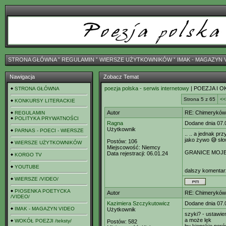
STRONA GŁÓWNA
ˇ
REGULAMIN
ˇ
WIERSZE UŻYTKOWNIKÓW
ˇ
IMAK - MAGAZYN 
Nawigacja
Zobacz Temat
poezja polska - serwis internetowy
| POEZJA I O
STRONA GŁÓWNA
Strona 5 z 65
<<
KONKURSY LITERACKIE
Autor
RE: Chimeryków 
REGULAMIN
POLITYKA PRYWATNOŚCI
Ragna
Dodane dnia 07.
Użytkownik
PARNAS - POECI - WIERSZE
.. .. a jednak p
jako żywo 😅 sło
Postów:
106
WIERSZE UŻYTKOWNIKÓW
Miejscowość:
Niemcy
GRANICE MOJEG
Data rejestracji:
06.01.24
KORGO TV
YOUTUBE
dalszy komentar
WIERSZE /VIDEO/
PIOSENKA POETYCKA
Autor
RE: Chimeryków 
/VIDEO/
Kazimiera Szczykutowicz
Dodane dnia 07.
IMAK - MAGAZYN VIDEO
Użytkownik
szyki? - ustawie
a może lęk
WOKÓŁ POEZJI /teksty/
Postów:
582