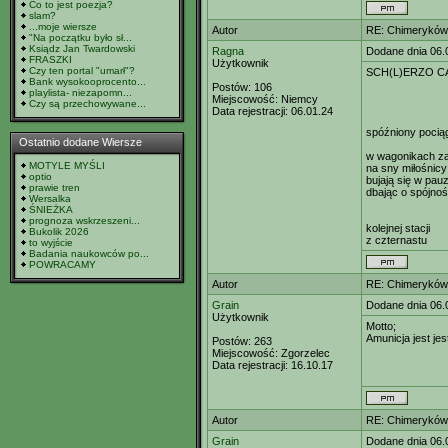
Co to jest poezja?
slam?
...moje wiersze
Autor
RE: Chimeryków 
"Na początku było sł...
Ksiądz Jan Twardowski
Ragna
Dodane dnia 06.
FRASZKI
Użytkownik
Czy ten portal "umarł"?
SCH(L)ERZO C
Bank wysokooprocento...
Postów:
106
playlista- niezapomn...
Miejscowość:
Niemcy
Czy są przechowywane...
Data rejestracji:
06.01.24
spóźniony pocią
Ostatnio dodane Wiersze
w wagonikach za
MOTYLE MYŚLI
na sny miłośnic
optio
bujają się w pau
prawie tren
dbając o spójno
Wersalka
ŚNIEŻKA
prognoza wskrzeszeni...
kolejnej stacji
Bukolik 2026
z czternastu
to wyjście
Badania naukowców po...
POWRACAMY
Autor
RE: Chimeryków 
Grain
Dodane dnia 06.
Użytkownik
Motto;
Amunicja jest jes
Postów:
263
Miejscowość:
Zgorzelec
Data rejestracji:
16.10.17
Autor
RE: Chimeryków 
Grain
Dodane dnia 06.