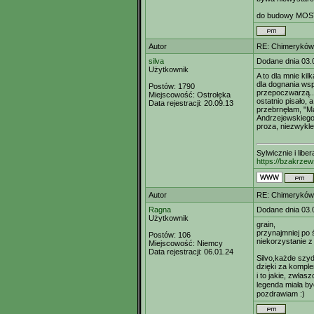
do budowy MOS
Autor
RE: Chimeryków 
silva
Dodane dnia 03.
Użytkownik
A to dla mnie kil
dla dognania ws
Postów:
1790
przepoczwarzą...
Miejscowość:
Ostrołęka
ostatnio pisało, 
Data rejestracji:
20.09.13
przebrnęłam, "M
Andrzejewskiego 
proza, niezwykl
Sylwicznie i libe
https://bzakrzew
Autor
RE: Chimeryków 
Ragna
Dodane dnia 03.
Użytkownik
grain,
przynajmniej po ś
Postów:
106
niekorzystanie z
Miejscowość:
Niemcy
Data rejestracji:
06.01.24
Silvo,każde szyd
dzięki za komple
i to jakie, zwłas
legenda miała b
pozdrawiam :)