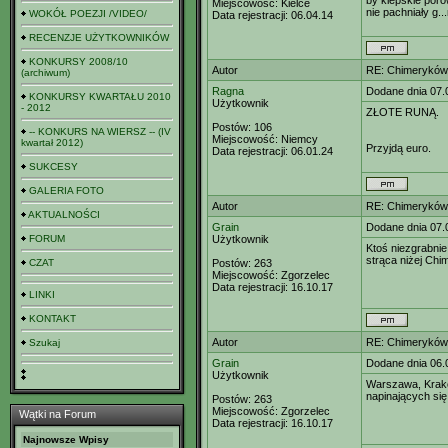
by kiepskie por
Miejscowość:
Kielce
nie pachniały g.
WOKÓŁ POEZJI /VIDEO/
Data rejestracji:
06.04.14
RECENZJE UŻYTKOWNIKÓW
KONKURSY 2008/10
Autor
RE: Chimeryków 
(archiwum)
Ragna
Dodane dnia 07.
KONKURSY KWARTAŁU 2010
Użytkownik
- 2012
ZŁOTE RUNĄ.
Postów:
106
-- KONKURS NA WIERSZ -- (IV
Miejscowość:
Niemcy
kwartał 2012)
Przyjdą euro.
Data rejestracji:
06.01.24
SUKCESY
GALERIA FOTO
Autor
RE: Chimeryków 
AKTUALNOŚCI
Grain
Dodane dnia 07.
FORUM
Użytkownik
Ktoś niezgrabnie
strąca niżej Chi
CZAT
Postów:
263
Miejscowość:
Zgorzelec
Data rejestracji:
16.10.17
LINKI
KONTAKT
Autor
RE: Chimeryków 
Szukaj
Grain
Dodane dnia 06.
Użytkownik
Warszawa, Kraków
napinających się
Postów:
263
Miejscowość:
Zgorzelec
Wątki na Forum
Data rejestracji:
16.10.17
Najnowsze Wpisy