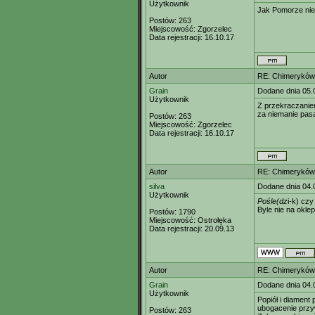
Użytkownik
Jak Pomorze nie 
Postów:
263
Miejscowość:
Zgorzelec
Data rejestracji:
16.10.17
Autor
RE: Chimeryków 
Grain
Dodane dnia 05.
Użytkownik
Z przekraczanie
za niemanie pas
Postów:
263
Miejscowość:
Zgorzelec
Data rejestracji:
16.10.17
Autor
RE: Chimeryków 
silva
Dodane dnia 04.
Użytkownik
Pośle(dz
i-k) czy
Byle nie na oklep 
Postów:
1790
Miejscowość:
Ostrołęka
Data rejestracji:
20.09.13
Autor
RE: Chimeryków 
Grain
Dodane dnia 04.
Użytkownik
Popiół i diament 
ubogacenie przyw
Postów:
263