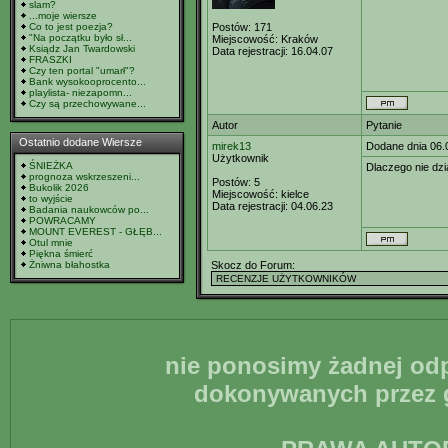
slam?
...moje wiersze
Co to jest poezja?
Postów:
171
"Na początku było sł...
Miejscowość:
Kraków
Ksiądz Jan Twardowski
Data rejestracji:
16.04.07
FRASZKI
Czy ten portal "umarł"?
Bank wysokooprocento...
playlista- niezapomn...
Czy są przechowywane...
Autor
Pytanie
Ostatnio dodane Wiersze
mirek13
Dodane dnia 06.
Użytkownik
ŚNIEŻKA
Dlaczego nie dzia
prognoza wskrzeszeni...
Postów:
5
Bukolik 2026
Miejscowość:
kielce
to wyjście
Data rejestracji:
04.06.23
Badania naukowców po...
POWRACAMY
MOUNT EVEREST - GŁĘB...
Otul mnie
Piękna śmierć
Żniwna błahostka
Skocz do Forum:
nie ponosimy żadnej odp
dokonywanych przez g