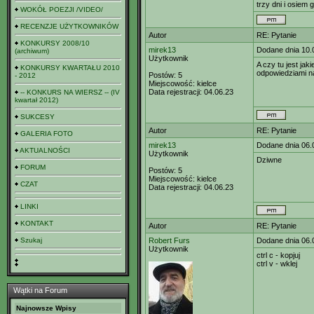
trzy dni i osiem 
WOKÓŁ POEZJI /VIDEO/
RECENZJE UŻYTKOWNIKÓW
Autor
RE: Pytanie
KONKURSY 2008/10
mirek13
Dodane dnia 10.
(archiwum)
Użytkownik
A czy tu jest ja
KONKURSY KWARTAŁU 2010
odpowiedziami n
Postów:
5
- 2012
Miejscowość:
kielce
Data rejestracji:
04.06.23
-- KONKURS NA WIERSZ -- (IV
kwartał 2012)
SUKCESY
Autor
RE: Pytanie
GALERIA FOTO
mirek13
Dodane dnia 06.
AKTUALNOŚCI
Użytkownik
Dziwne
FORUM
Postów:
5
Miejscowość:
kielce
CZAT
Data rejestracji:
04.06.23
LINKI
KONTAKT
Autor
RE: Pytanie
Szukaj
Robert Furs
Dodane dnia 06.
Użytkownik
ctrl c - kopjuj
ctrl v - wklej
Wątki na Forum
Najnowsze Wpisy