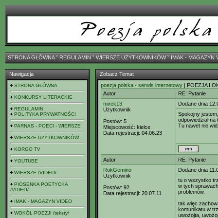
STRONA GŁÓWNA
ˇ
REGULAMIN
ˇ
WIERSZE UŻYTKOWNIKÓW
ˇ
IMAK - MAGAZYN 
Nawigacja
Zobacz Temat
poezja polska - serwis internetowy
| POEZJA I O
STRONA GŁÓWNA
Autor
RE: Pytanie
KONKURSY LITERACKIE
mirek13
Dodane dnia 12.
REGULAMIN
Użytkownik
Spokojny jestem,
POLITYKA PRYWATNOŚCI
odpowiedział na 
Postów:
5
Tu nawet nie wid
PARNAS - POECI - WIERSZE
Miejscowość:
kielce
Data rejestracji:
04.06.23
WIERSZE UŻYTKOWNIKÓW
KORGO TV
Autor
RE: Pytanie
YOUTUBE
RokGemino
Dodane dnia 11.
WIERSZE /VIDEO/
Użytkownik
tu o wszystko tr
PIOSENKA POETYCKA
w tych sprawach
Postów:
92
/VIDEO/
problemów.
Data rejestracji:
20.07.11
IMAK - MAGAZYN VIDEO
tak więc zachowa
komunikatu w trz
WOKÓŁ POEZJI /teksty/
uwożojta, uwożo