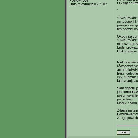
Postów:
308
O książce Paw
Data rejestracji:
05.09.07
"
"Dwie Polski"
sukcesów i kl
poezję zaanga
ten podział o
Okopy są cora
"Dwie Polski"
nie oszczędza
króla, prowad
Unika patosu 
Niektóre wier
równocześnie s
autorskiej wi
treści debiuta
cykl "Female i
fascynacja au
Sam dopatruję
jest tomik Paw
posumowaniem
poczekać.
Marek Kołodzi
Zdania nie zm
Pozdrawiam ws
z tego powodu