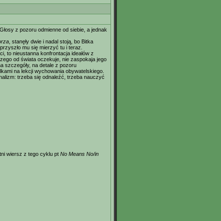
. Głosy z pozoru odmienne od siebie, a jednak
orza
, stanęły dwie i nadal stoją, bo Bitka
przyszło mu się mierzyć tu i teraz.
i, to nieustanna konfrontacja ideałów z
 czego od świata oczekuje, nie zaspokaja jego
a szczegóły, na detale z pozoru
kulkami na lekcji wychowania obywatelskiego.
alizm: trzeba się odnaleźć, trzeba nauczyć
ni wiersz z tego cyklu pt
No Means No/in