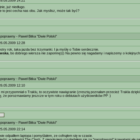
26.05.2009 14:21
nie, już niedługo.
 to jest cecha nas obu. Jak myslisz, może tak być?
-poprawny - Paweł Bitka "Dwie Polski"
26.05.2009 12:28
ostry rok, taka jazda bez trzymanki. I ja myślę o Tobie serdecznie.
owska
, bo dobrego wiersza nie zapomnę))) Na pewno się nagadamy i napiszemy o kolejnych 
-poprawny - Paweł Bitka "Dwie Polski"
26.05.2009 12:10
mi przypomniał o Traklu, to oczywiste nawiązanie (zresztą poznałam przecież Trakla dzięki
ę, że porozmawiamy jeszcze w tym roku o debiutach użytkowników PP :)
-poprawny - Paweł Bitka "Dwie Polski"
25.05.2009 22:14
wie odpaliłem laptopa i pomyślałem, ze cofnąłem się w czasie.
edzi, w telewizji The Clash. Z niepokojem rozglądałem się za "narodowymi" krawatami ale na s