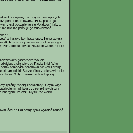
iut jest obciążony historią wcześniejszych
 rodzajem podsumowania. Bitka preferuje
m, jest podzielenie się Polaków." Tak, to
 ale nikt nie próbuje go zlikwidować.
ności".
owca" ani łzawe kombatanctwo. Ironia autora
a wódki firmowanej nazwiskiem elekcyjnego
. Bitka opisuje bycie Polakiem wielostronnie.
adczeniach gastarbeiterów, ale
największą siłą wierszy Pawła Bitki. W tej
. Jednak tematyka narodowa nie wyczerpuje
iecki i angielski. Szczególnie zaciekawił mnie
ży sukces. W tych wierszach odbija się
amy i próby "poezji konkretnej". Czym więc
ej katalogiem możliwości. Jest też swoistym
następnej książki. Myślę, że warto
owników PP. Pozostaje tylko wyrazić radość