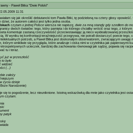
rawny - Paweł Bitka "Dwie Polski"
22.05.2009 11:31
wiałam się jak określić debiutancki tom Pawła Bitki, tę podzieloną na cztery głosy opowieść
e dziwi, że autorem całości jest tylko jedna osoba.
lskach
czytam
o jednej Polsce wiersza nie napiszę, dwie za mną stanęły gdy szedłem do m
granicy dwóch światów: tego, który pamięta i do którego chciałby wrócić oraz tego, z którym 
poeta komentuje zastaną rzeczywistość przeciwstawiając ją nieco wyidealizowanej przeszłośc
cią. W wyniku tej konfrontacji teraźniejszość przegrywa, nie potrafi dostarczyć poecie tego,
ntelektualnych potrzeb, a Paweł Bitka jest doskonałym obserwatorem, zwracającym uwagę n
, którym wnikliwie się przygląda, które analizuje i ciska nimi w czytelnika jak papierowymi 
etrospektywnych ucieczek, bardziej dla zachowania równowagi jak sądzę, pojawia się racjon
ać tu i teraz.
zyć już w przeszłość
 to było
ć widzieć
ci (...)
ebie zależy
źniejszym
w życiu dzieje
 Boże Narodzenie)
 się to pogodzenie, lecz nieuniknione. Istotną wskazówką dla mnie jako czytelnika jest ostat
rym czytam:
nia
ski
trument
y patyk
eskę
owiada