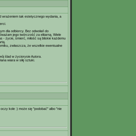
od wrażeniem tak estetycznego wydania, a
rci.
nym dla odbiorcy. Bez odwołań do
ważam jego twórczość za elitarną. Wiele
 - życie, śmierć, miłość są bliskie każdemu
rtą.
ą tomiku, zwłaszcza, że wszelkie ewentualne
ój ślad w życiorysie Autora.
iana wiara w siłę sztuki.
oczy kole :) może się "podobać" albo "nie