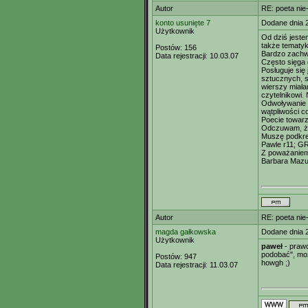
Autor
RE: poeta nie
konto usunięte 7
Dodane dnia 
Użytkownik
Od dziś jeste
także tematyk
Postów:
156
Bardzo zachwy
Data rejestracji:
10.03.07
Często sięga 
Posługuje się
sztucznych, s
wierszy miała
czytelnikowi.
Odwoływanie si
wątpliwości c
Poecie towarz
Odczuwam, że 
Muszę podkreśl
Pawle r11; GR
Z poważaniem
Barbara Mazu
Autor
RE: poeta nie
magda gałkowska
Dodane dnia 
Użytkownik
paweł
- prawd
podobać", możn
Postów:
947
howgh ;)
Data rejestracji:
11.03.07