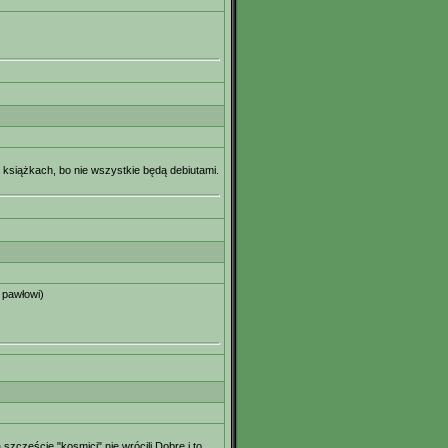
książkach, bo nie wszystkie będą debiutami.
 pawłowi)
zczęście "kosmici" nie wrócili.Dobre i to.