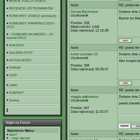
WOKÓŁ POEZJI /VIDEO/
Autor
RE: poeta nie
RECENZJE UŻYTKOWNIKÓW
Dorota Bachmann
Dodane dnia 
Użytkownik
KONKURSY 2008/10 (archiwum)
Będzie bo Mar
Postów:
258
KONKURSY KWARTAŁU 2010 -
Miejscowość:
Łódź
2012
Data rejestracji:
12.10.08
-- KONKURS NA WIERSZ -- (IV
kwartał 2012)
SUKCESY
Autor
RE: poeta nie
GALERIA FOTO
konto usunięte 10
Dodane dnia 
Użytkownik
AKTUALNOŚCI
Ależ książki 
Postów:
308
FORUM
Data rejestracji:
05.09.07
CZAT
LINKI
Autor
RE: poeta nie
KONTAKT
magda gałkowska
Dodane dnia 
Szukaj
Użytkownik
paweł cfaniaku
Postów:
947
Data rejestracji:
11.03.07
Wątki na Forum
Najnowsze Wpisy
Autor
RE: poeta nie
slam?
...moje wiersze