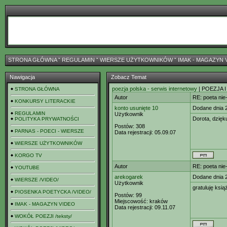
STRONA GŁÓWNA
ˇ
REGULAMIN
ˇ
WIERSZE UŻYTKOWNIKÓW
ˇ
IMAK - MAGAZYN 
Nawigacja
Zobacz Temat
poezja polska - serwis internetowy
| POEZJA I
STRONA GŁÓWNA
Autor
RE: poeta nie
KONKURSY LITERACKIE
konto usunięte 10
Dodane dnia 
REGULAMIN
Użytkownik
Dorota, dzięk
POLITYKA PRYWATNOŚCI
Postów:
308
PARNAS - POECI - WIERSZE
Data rejestracji:
05.09.07
WIERSZE UŻYTKOWNIKÓW
KORGO TV
Autor
RE: poeta nie
YOUTUBE
arekogarek
Dodane dnia 
WIERSZE /VIDEO/
Użytkownik
gratuluję ksi
PIOSENKA POETYCKA /VIDEO/
Postów:
99
Miejscowość:
kraków
IMAK - MAGAZYN VIDEO
Data rejestracji:
09.11.07
WOKÓŁ POEZJI /teksty/