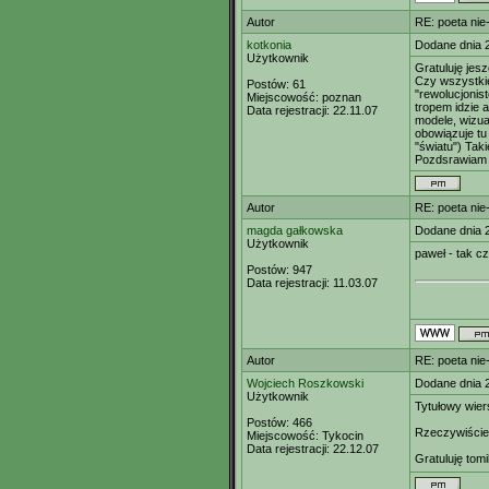
Autor
RE: poeta nie
kotkonia
Dodane dnia 
Użytkownik
Gratuluję jes
Czy wszystkie
Postów:
61
"rewolucjonist
Miejscowość:
poznan
tropem idzie a
Data rejestracji:
22.11.07
modele, wizua
obowiązuje tu
"światu") Tak
Pozdsrawiam
Autor
RE: poeta nie
magda gałkowska
Dodane dnia 
Użytkownik
paweł - tak cz
Postów:
947
Data rejestracji:
11.03.07
Autor
RE: poeta nie
Wojciech Roszkowski
Dodane dnia 
Użytkownik
Tytułowy wier
Postów:
466
Rzeczywiście,
Miejscowość:
Tykocin
Data rejestracji:
22.12.07
Gratuluję tomi