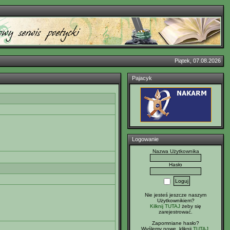
Piątek, 07.08.2026
Pajacyk
Logowanie
Nazwa Użytkownika
Hasło
Nie jesteś jeszcze naszym
Użytkownikiem?
Kilknij TUTAJ
żeby się
zarejestrować.
Zapomniane hasło?
Wyślemy nowe, kliknij
TUTAJ
.