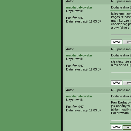
Autor
RE: poeta nie
magda gałkowska
Dodane dnia 
Użytkownik
ja jestem naw
kogoś "z nas"
Postów:
947
mam kurcze na
Data rejestracji:
11.03.07
chociaż się p
a btw fajnie z
Autor
RE: poeta nie
magda gałkowska
Dodane dnia 
Użytkownik
się ciesz, że
a tak serio zu
Postów:
947
Data rejestracji:
11.03.07
Autor
RE: poeta nie
magda gałkowska
Dodane dnia 
Użytkownik
Pani Barbaro
jak choćby w 
Postów:
947
jakby mówił -
Data rejestracji:
11.03.07
Pozdrawiam