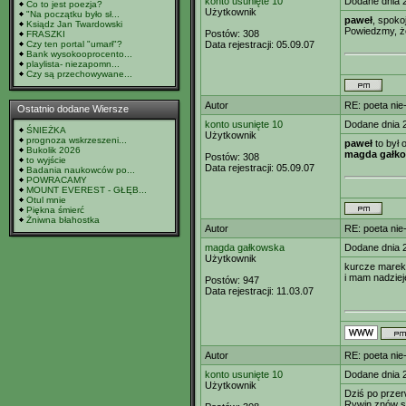
konto usunięte 10
Dodane dnia 
Co to jest poezja?
Użytkownik
"Na początku było sł...
paweł
, spokoj
Ksiądz Jan Twardowski
Powiedzmy, że
Postów:
308
FRASZKI
Czy ten portal "umarł"?
Data rejestracji:
05.09.07
Bank wysokooprocento...
playlista- niezapomn...
Czy są przechowywane...
Autor
RE: poeta nie
Ostatnio dodane Wiersze
konto usunięte 10
Dodane dnia 
ŚNIEŻKA
Użytkownik
prognoza wskrzeszeni...
paweł
to był 
Bukolik 2026
magda gałk
Postów:
308
to wyjście
Data rejestracji:
05.09.07
Badania naukowców po...
POWRACAMY
MOUNT EVEREST - GŁĘB...
Otul mnie
Piękna śmierć
Żniwna błahostka
Autor
RE: poeta nie
magda gałkowska
Dodane dnia 
Użytkownik
kurcze marek 
i mam nadziej
Postów:
947
Data rejestracji:
11.03.07
Autor
RE: poeta nie
konto usunięte 10
Dodane dnia 
Użytkownik
Dziś po przer
Rywin znów si