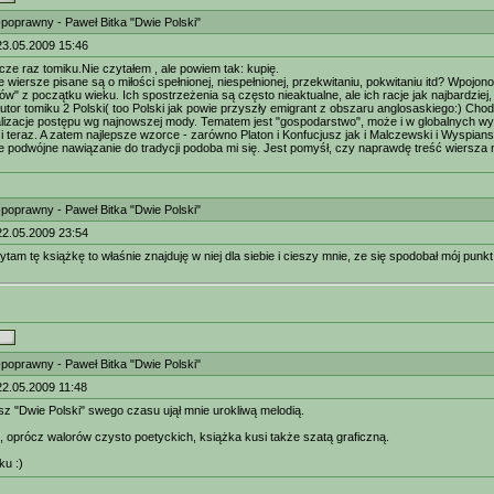
-poprawny - Paweł Bitka "Dwie Polski"
23.05.2009 15:46
zcze raz tomiku.Nie czytałem , ale powiem tak: kupię.
 wiersze pisane są o miłości spełnionej, niespełnionej, przekwitaniu, pokwitaniu itd? Wpoj
ów" z początku wieku. Ich spostrzeżenia są często nieaktualne, ale ich racje jak najbardziej,
utor tomiku 2 Polski( too Polski jak powie przyszły emigrant z obszaru anglosaskiego:) Chodzi
lizacje postępu wg najnowszej mody. Tematem jest "gospodarstwo", może i w globalnych wym
 i teraz. A zatem najlepsze wzorce - zarówno Platon i Konfucjusz jak i Malczewski i Wyspia
ie podwójne nawiązanie do tradycji podoba mi się. Jest pomyśł, czy naprawdę treść wiersza 
-poprawny - Paweł Bitka "Dwie Polski"
22.05.2009 23:54
ytam tę książkę to właśnie znajduję w niej dla siebie i cieszy mnie, ze się spodobał mój punkt
-poprawny - Paweł Bitka "Dwie Polski"
22.05.2009 11:48
sz "Dwie Polski" swego czasu ujął mnie urokliwą melodią.
 oprócz walorów czysto poetyckich, książka kusi także szatą graficzną.
ku :)