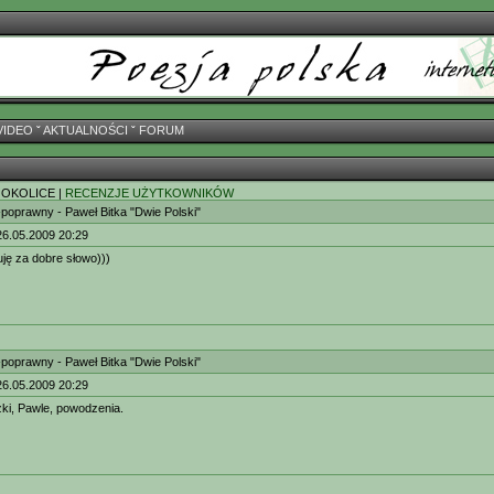
VIDEO
ˇ
AKTUALNOŚCI
ˇ
FORUM
 OKOLICE |
RECENZJE UŻYTKOWNIKÓW
-poprawny - Paweł Bitka "Dwie Polski"
26.05.2009 20:29
uję za dobre słowo)))
-poprawny - Paweł Bitka "Dwie Polski"
26.05.2009 20:29
ążki, Pawle, powodzenia.