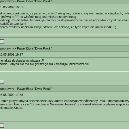
-poprawny - Paweł Bitka "Dwie Polski"
25.05.2009 19:51
et o tym przekonana, ze przemilczenie Ci nie grozi, powinno się rozmawiać o książkach, o de
 (mówię o PP) to właśnie tutaj jest miejsce na dyskusję
dzieję, ze nie tylko Barbara i ja mamy coś do powiedzenia, że jeszcze ktoś czytał, że jesz
odzielić wrażeniami
robiłeś "trailer"książki na swojej stronie, aż szkoda, że tych zdjęć nie ma w środku :)
-poprawny - Paweł Bitka "Dwie Polski"
25.05.2009 19:27
 się jakaś dyskusja wywiązała :P
pełnie - chyba nie ma nic gorszego dla książki jak przemilczenie
-poprawny - Paweł Bitka "Dwie Polski"
25.05.2009 17:38
 - hmm ja bym chyba polemizowała czy autora zachwyca współczesny Polak, momentami wyda
wierszu o lisie, czy w "Do sędziego Normana Daviesa", ze Paweł właśnie postawie współcz
 nie macie zasad.