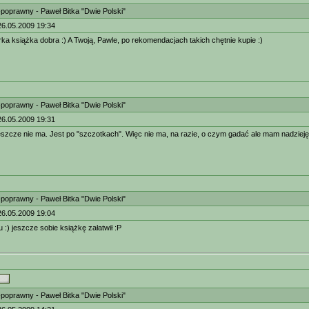
-poprawny - Paweł Bitka "Dwie Polski"
26.05.2009 19:34
ka książka dobra :) A Twoją, Pawle, po rekomendacjach takich chętnie kupie :)
-poprawny - Paweł Bitka "Dwie Polski"
26.05.2009 19:31
jeszcze nie ma. Jest po "szczotkach". Więc nie ma, na razie, o czym gadać ale mam nadzieję
-poprawny - Paweł Bitka "Dwie Polski"
26.05.2009 19:04
 :) jeszcze sobie książkę załatwił :P
-poprawny - Paweł Bitka "Dwie Polski"