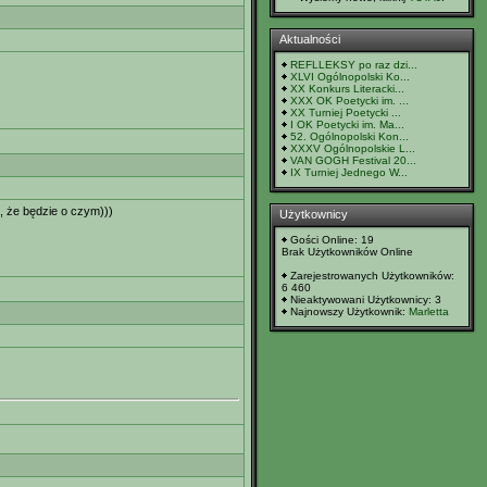
Aktualności
REFLLEKSY po raz dzi...
XLVI Ogólnopolski Ko...
XX Konkurs Literacki...
XXX OK Poetycki im. ...
XX Turniej Poetycki ...
I OK Poetycki im. Ma...
52. Ogólnopolski Kon...
XXXV Ogólnopolskie L...
VAN GOGH Festival 20...
IX Turniej Jednego W...
, że będzie o czym)))
Użytkownicy
Gości Online: 19
Brak Użytkowników Online
Zarejestrowanych Użytkowników:
6 460
Nieaktywowani Użytkownicy: 3
Najnowszy Użytkownik:
Marletta