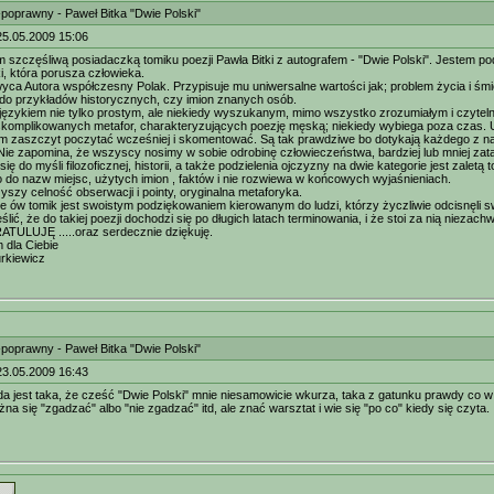
-poprawny - Paweł Bitka "Dwie Polski"
25.05.2009 15:06
m szczęśliwą posiadaczką tomiku poezji Pawła Bitki z autografem - "Dwie Polski". Jestem p
i, która porusza człowieka.
ca Autora współczesny Polak. Przypisuje mu uniwersalne wartości jak; problem życia i śmie
do przykładów historycznych, czy imion znanych osób.
 językiem nie tylko prostym, ale niekiedy wyszukanym, mimo wszystko zrozumiałym i czytel
komplikowanych metafor, charakteryzujących poezję męską; niekiedy wybiega poza czas. U
m zaszczyt poczytać wcześniej i skomentować. Są tak prawdziwe bo dotykają każdego z nas
 Nie zapomina, że wszyscy nosimy w sobie odrobinę człowieczeństwa, bardziej lub mniej zata
ę do myśli filozoficznej, historii, a także podzielenia ojczyzny na dwie kategorie jest zalet
o do nazw miejsc, użytych imion , faktów i nie rozwiewa w końcowych wyjaśnieniach.
yszy celność obserwacji i pointy, oryginalna metaforyka.
ów tomik jest swoistym podziękowaniem kierowanym do ludzi, którzy życzliwie odcisnęli sw
ić, że do takiej poezji dochodzi się po długich latach terminowania, i że stoi za nią niezachw
ATULUJĘ .....oraz serdecznie dziękuję.
 dla Ciebie
rkiewicz
-poprawny - Paweł Bitka "Dwie Polski"
23.05.2009 16:43
a jest taka, że cześć "Dwie Polski" mnie niesamowicie wkurza, taka z gatunku prawdy co w 
a się "zgadzać" albo "nie zgadzać" itd, ale znać warsztat i wie się "po co" kiedy się czyta.