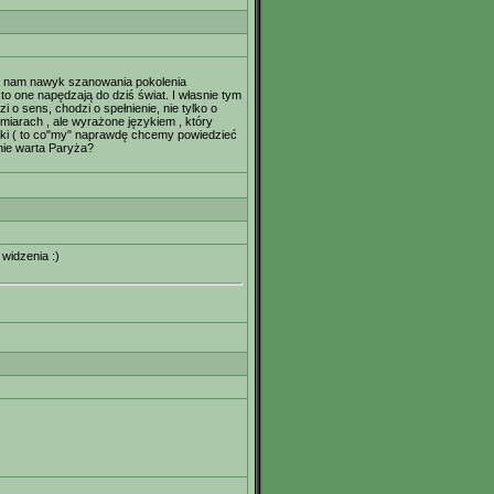
ono nam nawyk szanowania pokolenia
 to one napędzają do dziś świat. I własnie tym
 o sens, chodzi o spełnienie, nie tylko o
iarach , ale wyrażone językiem , który
nski ( to co"my" naprawdę chcemy powiedzieć
nie warta Paryża?
 widzenia :)