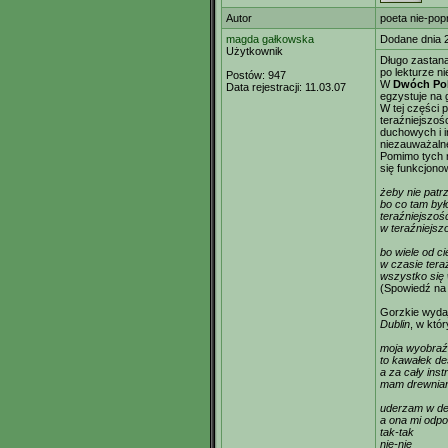
Autor
poeta nie-pop
magda gałkowska
Dodane dnia 
Użytkownik
Długo zastana
po lekturze ni
Postów:
947
W
Dwóch Po
Data rejestracji:
11.03.07
egzystuje na 
W tej części 
teraźniejszoś
duchowych i i
niezauważalne
Pomimo tych r
się funkcjonow
żeby nie patr
bo co tam było
teraźniejszoś
w teraźniejszoś
bo wiele od ci
w czasie tera
wszystko się 
(Spowiedź na
Gorzkie wydaje
Dublin
, w któ
moja wyobraź
to kawałek de
a za cały ins
mam drewnian
uderzam w d
a ona mi odp
tak-tak
nie-nie