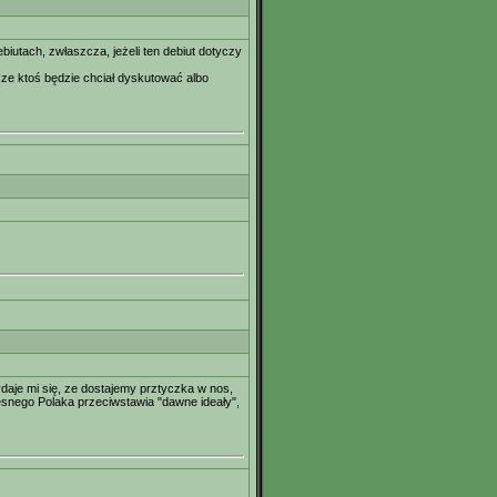
biutach, zwłaszcza, jeżeli ten debiut dotyczy
cze ktoś będzie chciał dyskutować albo
je mi się, ze dostajemy prztyczka w nos,
esnego Polaka przeciwstawia "dawne ideały",