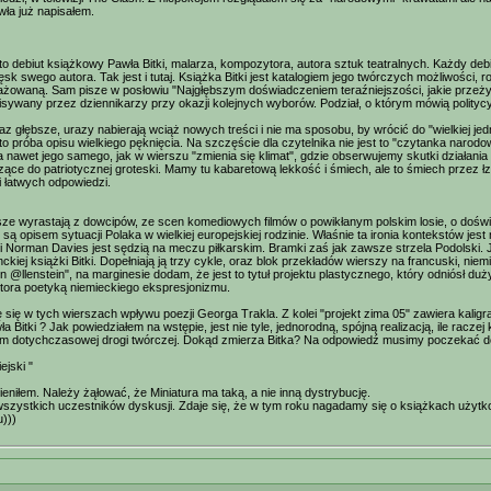
ła już napisałem.
 to debiut książkowy Pawła Bitki, malarza, kompozytora, autora sztuk teatralnych. Każdy deb
ęsk swego autora. Tak jest i tutaj. Książka Bitki jest katalogiem jego twórczych możliwości,
żowaną. Sam pisze w posłowiu "Najgłębszym doświadczeniem teraźniejszości, jakie przeżywa
pisywany przez dziennikarzy przy okazji kolejnych wyborów. Podział, o którym mówią politycy,
z głębsze, urazy nabierają wciąż nowych treści i nie ma sposobu, by wrócić do "wielkiej jed
 to próba opisu wielkiego pęknięcia. Na szczęście dla czytelnika nie jest to "czytanka narod
 nawet jego samego, jak w wierszu "zmienia się klimat", gdzie obserwujemy skutki działani
zące do patriotycznej groteski. Mamy tu kabaretową lekkość i śmiech, ale to śmiech przez łzy
i łatwych odpowiedzi.
sze wyrastają z dowcipów, ze scen komediowych filmów o powikłanym polskim losie, o doświ
ą opisem sytuacji Polaka w wielkiej europejskiej rodzinie. Właśnie ta ironia kontekstów jest 
zji Norman Davies jest sędzią na meczu piłkarskim. Bramki zaś jak zawsze strzela Podolski
nckiej książki Bitki. Dopełniają ją trzy cykle, oraz blok przekładów wierszy na francuski, niem
n @llenstein", na marginesie dodam, że jest to tytuł projektu plastycznego, który odniósł du
tora poetyką niemieckiego ekspresjonizmu.
 się w tych wierszach wpływu poezji Georga Trakla. Z kolei "projekt zima 05" zawiera kaligr
ła Bitki ? Jak powiedziałem na wstępie, jest nie tyle, jednorodną, spójną realizacją, ile racz
 dotychczasowej drogi twórczej. Dokąd zmierza Bitka? Na odpowiedź musimy poczekać do 
ejski "
ieniłem. Należy żąłować, że Miniatura ma taką, a nie inną dystrybucję.
zystkich uczestników dyskusji. Zdaje się, że w tym roku nagadamy się o książkach użytk
)))