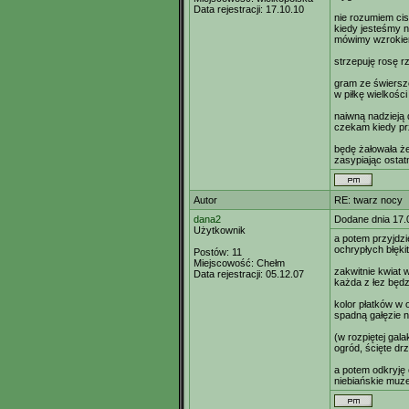
Data rejestracji:
17.10.10
nie rozumiem ci
kiedy jesteśmy n
mówimy wzroki
strzepuję rosę r
gram ze świers
w piłkę wielkośc
naiwną nadzieją
czekam kiedy pr
będę żałowała że
zasypiając ostatn
Autor
RE: twarz nocy
dana2
Dodane dnia 17.
Użytkownik
a potem przyjdz
ochrypłych błęki
Postów:
11
Miejscowość:
Chełm
zakwitnie kwiat w
Data rejestracji:
05.12.07
każda z łez będz
kolor płatków w 
spadną gałęzie n
(w rozpiętej gal
ogród, ścięte dr
a potem odkryję
niebiańskie muz