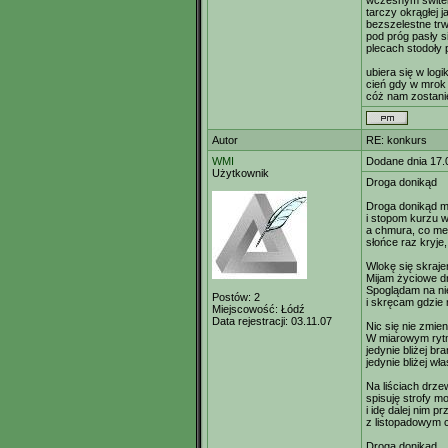
wczesnym świtem
tarczy okrągłej 
bezszelestne tr
pod próg pasły s
plecach stodoły p
ubiera się w logi
cień gdy w mrok 
cóż nam zostanie
Autor
RE: konkurs
WMI
Dodane dnia 17.
Użytkownik
Droga donikąd
Droga donikąd m
i stopom kurzu w
a chmura, co me 
słońce raz kryje,
Wlokę się skraje
Mijam życiowe d
Spoglądam na n
Postów:
2
i skręcam gdzie 
Miejscowość:
Łódź
Data rejestracji:
03.11.07
Nic się nie zmien
W miarowym rytm
jedynie bliżej b
jedynie bliżej w
Na liściach drze
spisuję strofy m
i idę dalej nim p
z listopadowym 
Drogą donikąd.