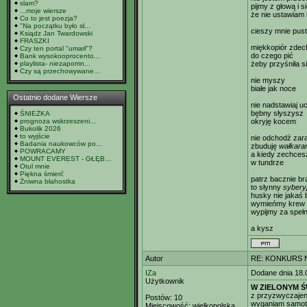
slam?
pijmy z głową i s
...moje wiersze
że nie ustawiam 
Co to jest poezja?
"Na początku było sł...
cieszy mnie pus
Ksiądz Jan Twardowski
FRASZKI
miękkopiór zdech
Czy ten portal "umarł"?
do czego pić
Bank wysokooprocento...
playlista- niezapomn...
żeby przyśniła s
Czy są przechowywane...
nie myszy
białe jak noce
Ostatnio dodane Wiersze
nie nadstawiaj u
bębny słyszysz
ŚNIEŻKA
prognoza wskrzeszeni...
okryję kocem
Bukolik 2026
to wyjście
nie odchodź zar
Badania naukowców po...
zbuduję
wałkara
POWRACAMY
a kiedy zechce
MOUNT EVEREST - GŁĘB...
w tundrze
Otul mnie
Piękna śmierć
patrz bacznie br
Żniwna błahostka
to słynny
sybery
husky nie jakaś 
wymieńmy krew i
wypijmy za speł
a kysz
Autor
RE: KONKURS N
IZa
Dodane dnia 18.
Użytkownik
W ZIELONYM Ś
z przyzwyczajen
Postów:
10
wyganiam samotn
Miejscowość:
wielkopolska