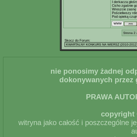
I derkacza głośn
Cicho zgaśnie gd
Wreszcie zasnę 
Pościeliwszy rde
Pod opieką czuj
Strona 2 
Skocz do Forum:
nie ponosimy żadnej odp
dokonywanych przez g
PRAWA AUTO
copyright 
witryna jako całość i poszczególne j
a