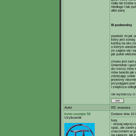
ciała nie trzeba
niedługo i tak pu
albo parę
III podwodny
powiedz mi jak 
który jest sondą
kartką na oko zwi
o którym wiedzie
że zagina się i 
jak pukle włosó
znowu jest nam 
śmiertelnie i geo
do rzeczy mów t
mów twardo jak
zdzierając sobie
jesteśmy niezmi
przysięgam pod
i zwiększa odleg
nie wystarczy c
Autor
RE: wuwuiza
konto usunięte 58
Dodane dnia 16.
Użytkownik
buty
- dzisiaj więcej
spać, ale zanim
znaczeniem w ga
na zawsze, jak z 