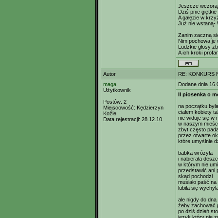
Jeszcze wczoraj
Dziś pnie giętki
A gałęzie w krzyż
Już nie wstaną- 
Zanim zaczną się
Nim pochowa je 
Ludzkie głosy z
A ich kroki prof
Autor
RE: KONKURS N
maga
Dodane dnia 16.
Użytkownik
II piosenka o m
Postów:
2
na początku była
Miejscowość:
Kędzierzyn
ciałem kobiety t
Koźle
nie widuje się w
Data rejestracji:
28.12.10
w naszym mieśc
zbyt często pada
przez otwarte o
które umyślnie dz
babka wróżyła
i nabierała desz
w którym nie umi
przedstawić ani 
skąd pochodzi
musiało paść na
lubiła się wychyl
ale nigdy do dna
żeby zachować p
po dziś dzień sto
język który nie