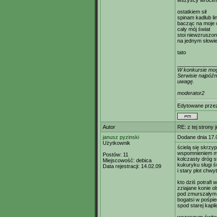
wszyscy wróci
ostatkiem sił
spinam kadłub li
bacząc na moje
cały mój świat
stoi niewzruszo
na jednym słowi
tato
_____________
W konkursie mogą
Serwisie najpóźn
uwagę.
moderator2
Edytowane prz
Autor
RE: z tej strony 
janusz pyzinski
Dodane dnia 17.
Użytkownik
ścielą się skrzy
wspomnieniem mat
Postów:
11
kolczasty dróg s
Miejscowość:
debica
kukuryku sługi ś
Data rejestracji:
14.02.09
i stary płot chwy
kto dziś potrafi
zziajane konie 
pod zmurszałym 
bogatsi w pośpie
spod starej kapl