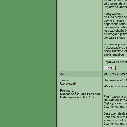
świateł autostra
wiry powstają a
kręci w dół dusz
nocą czekają
na auta przy szo
psy je znajdują
poparzone rano
nim
światło
połk
jeszcze chwilę 
na drogach pisz
pierwsze słowo
w mieście podw
milczą
pacierze g
pająk
rozbitek
ja
zawisł na nitce 
Edytowane prz
Autor
RE: KONKURS N
Tristia
Dodane dnia 16.
Użytkownik
Wiersz jesienny
Postów:
1
Miejscowość:
Biała Podlaska
Pieśń żałobną gra
Data rejestracji:
11.07.07
Na katafalk z mc
Mglistym kirem 
Już nie wstaną- 
Jeszcze mienią 
Jeszcze nikłym z
Z każdą chwilą c
Już nie wstaną- 