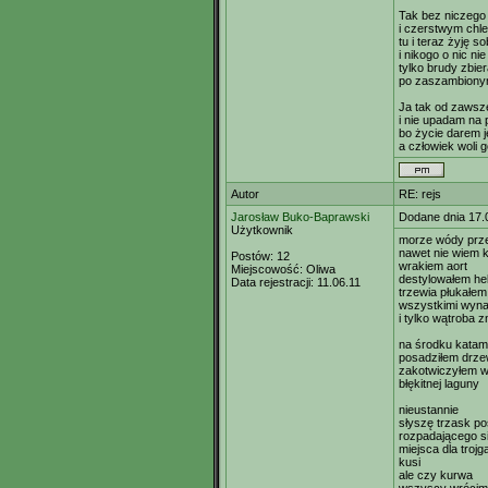
Tak bez niczego
i czerstwym chle
tu i teraz żyję so
i nikogo o nic ni
tylko brudy zbie
po zaszambionym
Ja tak od zawsz
i nie upadam na 
bo życie darem j
a człowiek woli 
Autor
RE: rejs
Jarosław Buko-Baprawski
Dodane dnia 17.
Użytkownik
morze wódy prz
nawet nie wiem 
Postów:
12
wrakiem aort
Miejscowość:
Oliwa
destylowałem hek
Data rejestracji:
11.06.11
trzewia płukałem
wszystkimi wyna
i tylko wątroba 
na środku kata
posadziłem drz
zakotwiczyłem w
błękitnej laguny
nieustannie
słyszę trzask p
rozpadającego si
miejsca dla trojg
kusi
ale czy kurwa