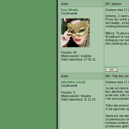
Autor
RE: Spacer
Ewa Włodek
Dodane dnia 17.
Użytkownik
Idziemy. Z nami 
Przez łez szkło
skrywając, za 
smutną pewność,
Milczę. To jeszcz
W palcach w czer
dzisiaj po raz ost
nim zamkną się z
Postów:
64
Miejscowość:
kraków
Data rejestracji:
17.01.11
Autor
RE: "Tak bez ni
MALINKA-JOLA2
Dodane dnia 17.
Użytkownik
Ja tak od zwsze i
bez alkoholu, nar
Postów:
3
ja tak bez żalu 
Miejscowość:
Nowiny
i nie wyszydzam
Data rejestracji:
11.11.10
Tylko tak prosze
ci od zgryzoty sp
Sama już nie wie
za pierwszym ro
kompan szulera, 
przewrotny gdera