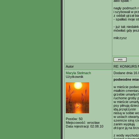
albo spalić -
nagły podmuch r
i szybowali w pr
z oddali ujrzał b
- spaliłaś moje 
- już tak niedalek
mówiłaś gdy jesz
milczysz
Autor
RE: KONKURS N
Maryla Stelmach
Dodane dnia 16.
Użytkownik
podwodne mia
w mieście podw
miałkim cmenta
grzebie umarłych
ruchome groby po
w mieście umarł
psy pilnują dzieci
idą
przejrzyste
niosą w sobie w
w ustach otwart
Postów:
50
szemrze siną rz
Miejscowość:
wrocław
zanim wyplują
Data rejestracji:
02.08.10
drżące
ją na brz
z wody wychodz