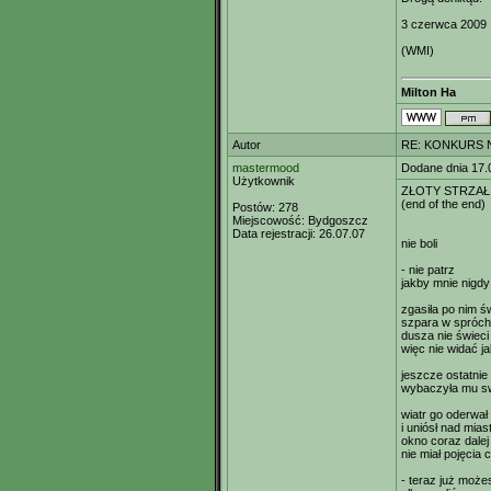
3 czerwca 2009
(WMI)
Milton Ha
Autor
RE: KONKURS N
mastermood
Dodane dnia 17.
Użytkownik
ZŁOTY STRZAŁ
(end of the end)
Postów:
278
Miejscowość:
Bydgoszcz
Data rejestracji:
26.07.07
nie boli
- nie patrz
jakby mnie nigdy 
zgasiła po nim św
szpara w spróch
dusza nie świeci
więc nie widać j
jeszcze ostatnie
wybaczyła mu sw
wiatr go oderwał
i uniósł nad mia
okno coraz dalej
nie miał pojęcia
- teraz już może