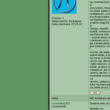
na cmentarzach,
w
przyszłość, fotog
mi widok siebie 
umiejętność, szn
ma drugorzędne 
Postów:
1
na klawiaturze, o
Miejscowość:
Rydułtowy
w jakim mają iść
Data rejestracji:
27.09.10
w
mózgu, wypalić,
budzik, konieczn
stychicznie śnić
- zwykle kiedy m
i otwieram oczy, 
jak zacięta płyt
jest zmienna i m
i
szumy, ale nigdy
wokół siebie, a 
na coraz to krót
rozum śpi, albo 
i tylko wiersze,
siebie, proteza r
zastępcze, jak s
uwiera, ale też i
neutralnie możn
za
oknem, zwłaszcza
tylko myślami gd
za ciebie prozę,
Autor
RE: konkkurs na
czarnulka1953
Dodane dnia 16.
Użytkownik
Mowiles mi,