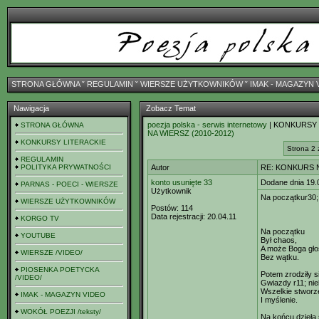
STRONA GŁÓWNA
ˇ
REGULAMIN
ˇ
WIERSZE UŻYTKOWNIKÓW
ˇ
IMAK - MAGAZYN 
Nawigacja
Zobacz Temat
poezja polska - serwis internetowy
| KONKURSY
STRONA GŁÓWNA
NA WIERSZ (2010-2012)
KONKURSY LITERACKIE
Strona 2 
REGULAMIN
POLITYKA PRYWATNOŚCI
Autor
RE: KONKURS N
konto usunięte 33
Dodane dnia 19.
PARNAS - POECI - WIERSZE
Użytkownik
Na początkur30;
WIERSZE UŻYTKOWNIKÓW
Postów:
114
Data rejestracji:
20.04.11
KORGO TV
Na początku
YOUTUBE
Był chaos,
A może Boga gło
WIERSZE /VIDEO/
Bez wątku.
PIOSENKA POETYCKA
Potem zrodziły si
/VIDEO/
Gwiazdy r11; nie
Wszelkie stworz
IMAK - MAGAZYN VIDEO
I myślenie.
WOKÓŁ POEZJI /teksty/
Na końcu dzieła