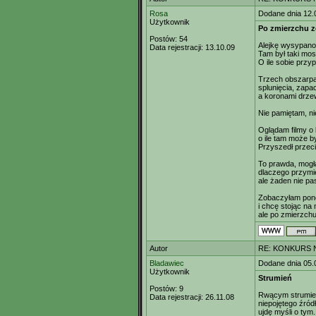
Rosa
Dodane dnia 12.
Użytkownik
Po zmierzchu z
Postów:
54
Alejkę wysypano 
Data rejestracji:
13.10.09
Tam był taki mos
O ile sobie przy
Trzech obszarp
splunięcia, zapa
a koronami drzew
Nie pamiętam, ni
Oglądam filmy o 
o ile tam może b
Przyszedł przec
To prawda, mogł
dlaczego przymi
ale żaden nie pa
Zobaczyłam pono
i chcę stojąc na
ale po zmierzchu
Autor
RE: KONKURS N
Bladawiec
Dodane dnia 05.
Użytkownik
Strumień
Postów:
9
Rwącym strumien
Data rejestracji:
26.11.08
niepojętego źród
ujdę myśli o tym