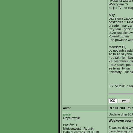
i wciaz ta wiara 
Wierzylam Ci,
ze ja i Ty - to ci
A Ty ,
bez slowa zapow
odszedles " TAM
przede mna- zam
Czy tam - gdzie 
duzo jest ciekawi
Powiedz to mi ,
- no powiedz wre
Mowilam Ci,
po nocach zapla
ze to za szybko
- ze tak nie mial
Ze zostawiles m
- bez slowa poz
ze teraz Ty i ja ..
~niestety - juz ni
6-7 .VI.2011 cza
Autor
RE: KONKURS N
winter
Dodane dnia 16.
Użytkownik
Woskowe powr
Postów:
1
Z wosku dziś wy
Miejscowość:
Rybnik
cień otwartej br
Data rejestracji:
23.05.10