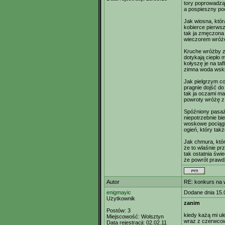
tory poprowadzą
a pospieszny po
Jak wiosna, któr
kobierce pierwsz
tak ja zmęczona
wieczorem wróż
Kruche wróżby z
dotykają ciepło m
kołyszę je na taf
zimna woda wskrz
Jak pielgrzym co
pragnie dojść do c
tak ja oczami m
powroty wróżę z 
Spóźniony pasaż
niepotrzebnie bi
woskowe pociągi 
ogień, który tak
Jak chmura, któ
że to wlaśnie prz
tak ostatnia świ
że powrót praw
Autor
RE: konkurs na 
enigmayic
Dodane dnia 15.
Użytkownik
zanim
Postów:
3
kiedy każą mi ul
Miejscowość:
Wolsztyn
wraz z czerwco
Data rejestracji:
02.02.11