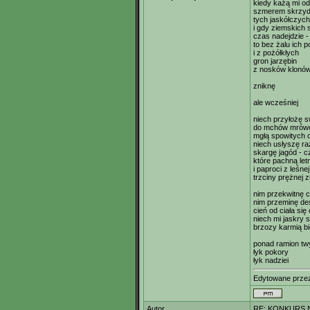
kiedy każą mi o
szmerem skrzyd
tych jaskółczych
i gdy ziemskich s
czas nadejdzie -
to bez żalu ich 
i z pożółkłych
gron jarzębin
z nosków klonó
zniknę
ale wcześniej
niech przyłożę 
do mchów mrów
mgłą spowitych o
niech usłyszę ra
skargę jagód - c
które pachną le
i paproci z leśne
trzciny prężnej
nim przekwitnę 
nim przeminę de
cień od ciała się 
niech mi jaskry 
brzozy karmią bi
ponad ramion tw
łyk pokory
łyk nadziei
Edytowane prz
Autor
RE: KONKURS N