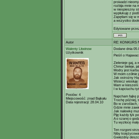
prowadzi nieomy
rozbija mnie na m
w niespieszny st
wypłukuję z podś
Zapętlam się w m
a wszystko dooko
Edytowane prz
Autor
RE: KONKURS N
Walenty Litwinow
Dodane dnia 05.
Użytkownik
Pieśń o Hajawac
Zielenieje gaj, a 
Chmur bieleje, j
Modry jest karbu
W moim czółnie 
Jak ostrożny Ha
Wstecz wiosłuję
Mam w kieszeni 
I w kapciuchu t
Postów:
4
Napcham fajkę 
Miejscowość:
znad Bajkału
Trochę później, t
Data rejestracji:
28.04.10
Bo w zaroślach, c
Gdzie mnie zawió
Jak nalewkę mu
Piję każdy łyk po
A o szarej o godz
Tu wyzłocę mały
Ten rozgoni strz
Niby księżycowa
Gwiezdny deszc