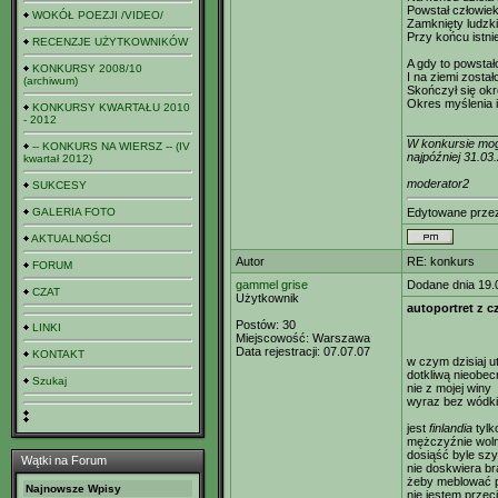
Powstał człowiek
WOKÓŁ POEZJI /VIDEO/
Zamknięty ludzki
Przy końcu istnie
RECENZJE UŻYTKOWNIKÓW
A gdy to powstał
KONKURSY 2008/10
I na ziemi został
(archiwum)
Skończył się okr
Okres myślenia i
KONKURSY KWARTAŁU 2010
- 2012
_____________
W konkursie mogą
-- KONKURS NA WIERSZ -- (IV
najpóźniej 31.03
kwartał 2012)
moderator2
SUKCESY
GALERIA FOTO
Edytowane prz
AKTUALNOŚCI
Autor
RE: konkurs
FORUM
gammel grise
Dodane dnia 19.
CZAT
Użytkownik
autoportret z 
Postów:
30
LINKI
Miejscowość:
Warszawa
Data rejestracji:
07.07.07
KONTAKT
w czym dzisiaj u
dotkliwą nieobec
Szukaj
nie z mojej winy
wyraz bez wódk
jest
finlandia
tylk
mężczyźnie woln
dosiąść byle sz
Wątki na Forum
nie doskwiera b
żeby meblować 
Najnowsze Wpisy
nie jestem przec