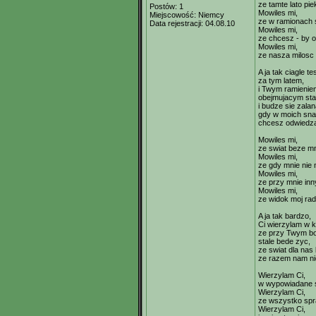
ze tamte lato pie
Postów:
1
Mowiles mi,
Miejscowość:
Niemcy
ze w ramionach s
Data rejestracji:
04.08.10
Mowiles mi,
ze chcesz - by o
Mowiles mi,
ze nasza milosc 
A ja tak ciagle te
za tym latem,
i Twym ramienie
obejmujacym sta
i budze sie zala
gdy w moich sna
chcesz odwiedza
Mowiles mi,
ze swiat beze mn
Mowiles mi,
ze gdy mnie nie m
Mowiles mi,
ze przy mnie inn
Mowiles mi,
ze widok moj rad
A ja tak bardzo,
Ci wierzylam w 
ze przy Twym b
stale bede zyc,
ze swiat dla nas
ze razem nam nie
Wierzylam Ci,
w wypowiadane 
Wierzylam Ci,
ze wszystko spr
Wierzylam Ci,