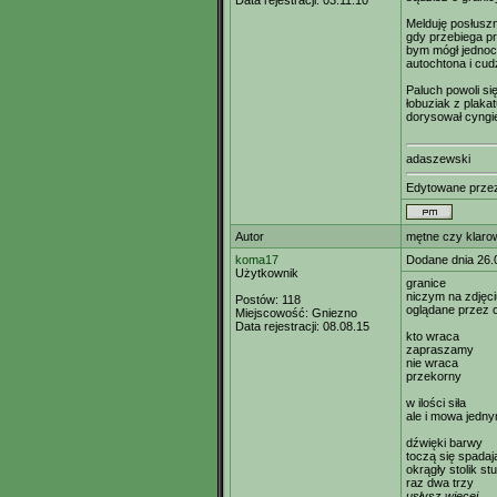
Data rejestracji:
03.11.10
Melduję posłuszni
gdy przebiega p
bym mógł jednocz
autochtona i cu
Paluch powoli się
łobuziak z plaka
dorysował cyngiel
adaszewski
Edytowane prz
Autor
mętne czy klaro
koma17
Dodane dnia 26.
Użytkownik
granice
niczym na zdjęci
Postów:
118
oglądane przez
Miejscowość:
Gniezno
Data rejestracji:
08.08.15
kto wraca
zapraszamy
nie wraca
przekorny
w ilości siła
ale i mowa jedn
dźwięki barwy
toczą się spadaj
okrągły stolik st
raz dwa trzy
usłysz więcej