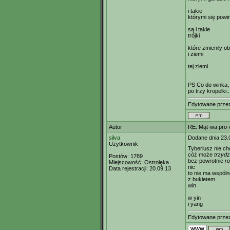
i takie
którymi się powi
są i takie
trójki
które zmieniły ob
i ziemi
tej ziemi
PS Co do winka, 
po trzy kropelki..
Edytowane prz
Autor
RE: Mąt-wa pro-w
silva
Dodane dnia 23.
Użytkownik
Tyberiusz nie ch
cóż może
trzydz
Postów:
1789
bez-powrotnie
ro
Miejscowość:
Ostrołęka
nic
Data rejestracji:
20.09.13
to nie ma wspól
z bukietem
win
w yin
i yang
Edytowane prz