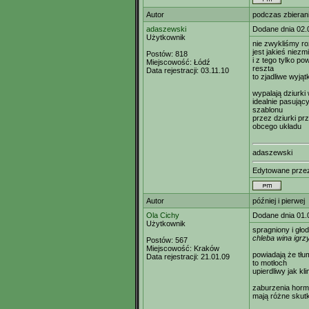
Autor
podczas zbieran
adaszewski
Dodane dnia 02.
Użytkownik
nie zwykliśmy r
jest jakieś niezm
Postów:
818
i z tego tylko p
Miejscowość:
Łódź
reszta
Data rejestracji:
03.11.10
to zjadliwe wyjątk
wypalają dziurki
idealnie pasując
szablonu
przez dziurki pr
obcego układu
adaszewski
Edytowane prz
Autor
później i pierwej
Ola Cichy
Dodane dnia 01.
Użytkownik
spragniony i gło
chleba wina igrz
Postów:
567
Miejscowość:
Kraków
powiadają że tłu
Data rejestracji:
21.01.09
to motłoch
upierdliwy jak kl
zaburzenia horm
mają różne skutk