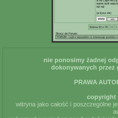
a na Capri leczą
warte dziś więce
niż niż
(a kysz-ek)
Strona 32 z 79
<<
<
Skocz do Forum:
nie ponosimy żadnej odp
dokonywanych przez g
PRAWA AUTO
copyright 
witryna jako całość i poszczególne j
a