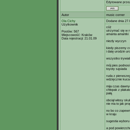
Edytowane prz
Autor
music corner
Ola Cichy
Dodane dnia 27.
Użytkownik
cóż
utrzymać się w ro
Postów:
567
amanta amantki
Miejscowość:
Kraków
Data rejestracji:
21.01.09
niezły wyczyn
kiedy piszemy c
i datę urodzin ur
wszystko trywia
mój pies podnosi
toyoty sąsiada
ruda z pierwsze
wdzięcznie kuca
mija czas dawny
chłopak z plakat
pałą
obciął włosy sku
nie ma to jak pr
no bo co zapewni
w kraju
sugestia wyboru
a pod powierzch