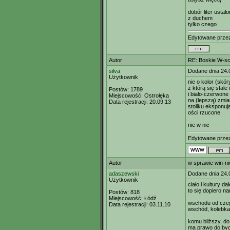
dobór liter ustal
z duchem
tylko czego
Edytowane prz
Autor
RE: Boskie W-s
silva
Dodane dnia 24.
Użytkownik
nie o kolor (skór
z którą się stal
Postów:
1789
i biało-czerwone
Miejscowość:
Ostrołęka
na (lepszą) zmi
Data rejestracji:
20.09.13
stoliku eksponuj
ości rzucone
nie w nic
Edytowane prz
Autor
w sprawie win-ni
adaszewski
Dodane dnia 24.
Użytkownik
ciało i kultury d
to się dopiero na
Postów:
818
Miejscowość:
Łódź
wschodu od czeg
Data rejestracji:
03.11.10
wschód, kolebka 
komu bliższy, do 
ma prawo do byc