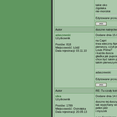
takie oko
żigolaka
nie-morskie
Edytowane prz
Autor
duszne natręctw
adaszewski
Dodane dnia 15.
Użytkownik
na Capri
trwa wieczny Apr
Postów:
818
pierwszy, czyli p
Miejscowość:
Łódź
Louis Prima?
Data rejestracji:
03.11.10
i każda dusza
gładka jak pupci
chce być takim 
takim pierwszym 
adaszewski
Edytowane prz
Autor
RE: Tu czuły ko
silva
Dodane dnia 14.
Użytkownik
duszno tej dusz
tak wypchany w
Postów:
1789
pełen piór
Miejscowość:
Ostrołęka
i myszek
Data rejestracji:
20.09.13