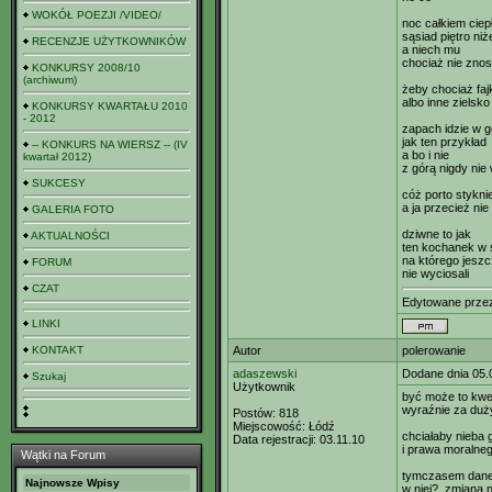
WOKÓŁ POEZJI /VIDEO/
noc całkiem ciep
sąsiad piętro niże
RECENZJE UŻYTKOWNIKÓW
a niech mu
chociaż nie zno
KONKURSY 2008/10
(archiwum)
żeby chociaż faj
albo inne zielsko
KONKURSY KWARTAŁU 2010
- 2012
zapach idzie w g
jak ten przykład
-- KONKURS NA WIERSZ -- (IV
a bo i nie
kwartał 2012)
z górą nigdy nie
SUKCESY
cóż porto stykni
a ja przecież nie 
GALERIA FOTO
dziwne to jak
AKTUALNOŚCI
ten kochanek w 
na którego jeszc
FORUM
nie wyciosali
CZAT
Edytowane prz
LINKI
KONTAKT
Autor
polerowanie
adaszewski
Dodane dnia 05.
Szukaj
Użytkownik
być może to kwes
wyraźnie za duż
Postów:
818
Miejscowość:
Łódź
chciałaby nieba 
Data rejestracji:
03.11.10
i prawa moralneg
Wątki na Forum
tymczasem dane 
Najnowsze Wpisy
w niej?, zmiana 