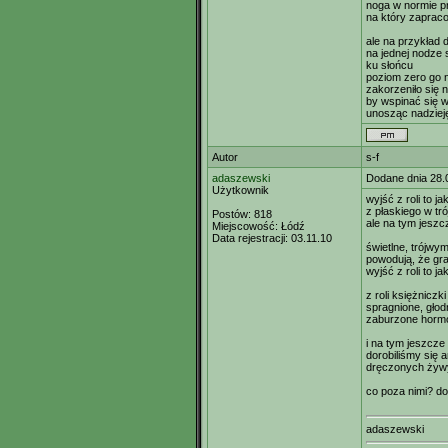
noga w normie p
na który zapraco
ale na przykład
na jednej nodze 
ku słońcu
poziom zero go 
zakorzeniło się 
by wspinać się w
unosząc nadziej
Autor
s-f
adaszewski
Dodane dnia 28.
Użytkownik
wyjść z roli to j
z płaskiego w t
Postów:
818
ale na tym jeszc
Miejscowość:
Łódź
Data rejestracji:
03.11.10
świetlne, trójwy
powodują, że gra
wyjść z roli to j
z roli księżniczki
spragnione, głod
zaburzone hormo
i na tym jeszcze
dorobiliśmy się 
dręczonych żywy
co poza nimi? d
adaszewski