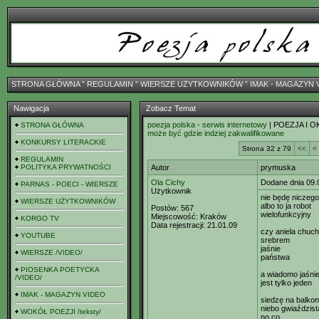
STRONA GŁÓWNA
ˇ
REGULAMIN
ˇ
WIERSZE UŻYTKOWNIKÓW
ˇ
IMAK - MAGAZYN 
Nawigacja
Zobacz Temat
poezja polska - serwis internetowy
| POEZJA I O
STRONA GŁÓWNA
może być gdzie indziej zakwalifikowane
KONKURSY LITERACKIE
Strona 32 z 79
<<
<
REGULAMIN
POLITYKA PRYWATNOŚCI
Autor
prymuska
Ola Cichy
Dodane dnia 09.
PARNAS - POECI - WIERSZE
Użytkownik
nie będę niczeg
WIERSZE UŻYTKOWNIKÓW
albo to ja robot
Postów:
567
wielofunkcyjny
Miejscowość:
Kraków
KORGO TV
Data rejestracji:
21.01.09
czy aniela chuc
YOUTUBE
srebrem
jaśnie
WIERSZE /VIDEO/
państwa
PIOSENKA POETYCKA
a wiadomo jaśni
/VIDEO/
jest tylko jeden
IMAK - MAGAZYN VIDEO
siedzę na balkoni
niebo gwiaździs
WOKÓŁ POEZJI /teksty/
no co