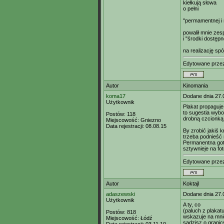
kiełkują słowa
o pełni
"permamentnej i 
powalił mnie zes
i "środki dostęp
na realizację spó
Edytowane prz
Autor
Kinomania
koma17
Dodane dnia 27.
Użytkownik
Plakat propaguje
to sugestia wyb
Postów:
118
drobną czcionką
Miejscowość:
Gniezno
Data rejestracji:
08.08.15
By zrobić jakiś k
trzeba podnieść 
Permanentna got
sztywnieje na fo
Edytowane prz
Autor
Koktajl
adaszewski
Dodane dnia 27.
Użytkownik
A ty, co
(paluch z plakat
Postów:
818
wskazuje na mni
Miejscowość:
Łódź
sądzisz o granic