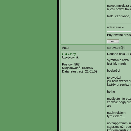
nawet mniejsza o 
a jeśli nawet taki
białe, czerwone
adaszewski
Edytowane prz
Autor
sprawa trójki
Ola Cichy
Dodane dnia 24.
Użytkownik
symbolika liczb
jest jak magia
Postów:
567
Miejscowość:
Kraków
boskości
Data rejestracji:
21.01.09
to uwodzi
jak brus wszec
każdy przecież
he he
myślę że nie zdz
że wolę nagą du
ale
nagim ciałem
tym ciałem...
no zapędziłam si
są przecież rze
którymi gardzić 