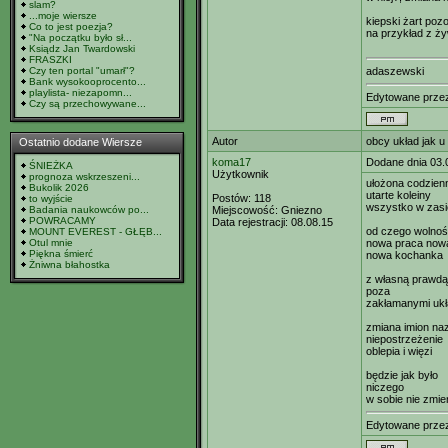
slam?
...moje wiersze
kiepski żart poz
Co to jest poezja?
na przykład z ż
"Na początku było sł...
Ksiądz Jan Twardowski
FRASZKI
Czy ten portal "umarł"?
adaszewski
Bank wysokooprocento...
playlista- niezapomn...
Edytowane prz
Czy są przechowywane...
Autor
obcy układ jak 
Ostatnio dodane Wiersze
koma17
Dodane dnia 03.
ŚNIEŻKA
Użytkownik
prognoza wskrzeszeni...
ułożona codzien
Bukolik 2026
utarte koleiny
Postów:
118
to wyjście
wszystko w zasi
Badania naukowców po...
Miejscowość:
Gniezno
POWRACAMY
Data rejestracji:
08.08.15
od czego wolno
MOUNT EVEREST - GŁĘB...
Otul mnie
nowa praca now
Piękna śmierć
nowa kochanka
Żniwna błahostka
z własną prawdą
poza
zakłamanymi uk
zmiana imion na
niepostrzeżenie
oblepia i więzi
będzie jak było
niczego
w sobie nie zmien
Edytowane prz