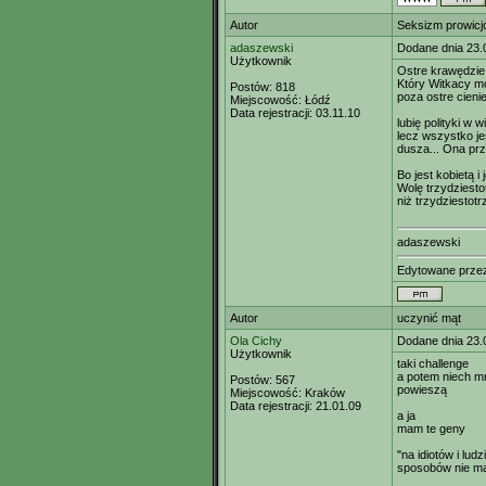
Autor
Seksizm prowicj
adaszewski
Dodane dnia 23.
Użytkownik
Ostre krawędzie
Który Witkacy mó
Postów:
818
poza ostre cieni
Miejscowość:
Łódź
Data rejestracji:
03.11.10
lubię polityki w 
lecz wszystko je
dusza... Ona pr
Bo jest kobietą i
Wolę trzydziesto
niż trzydziestotr
adaszewski
Edytowane prz
Autor
uczynić mąt
Ola Cichy
Dodane dnia 23.
Użytkownik
taki challenge
a potem niech m
Postów:
567
powieszą
Miejscowość:
Kraków
Data rejestracji:
21.01.09
a ja
mam te geny
"na idiotów i lud
sposobów nie m