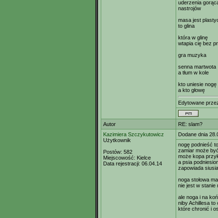
uderzenia gorąca
nastrojów
masa jest plast
to glina
która w glinę
wtapia cię bez p
gra muzyka
senna martwota
a tłum w kole
kto uniesie nogę
a kto głowę
Edytowane prz
Autor
RE: slam?
Kazimiera Szczykutowicz
Dodane dnia 28.
Użytkownik
nogę podnieść to
zamiar może by
Postów:
582
może kopa przyło
Miejscowość:
Kielce
a psia podniesio
Data rejestracji:
06.04.14
zapowiada siusia
noga stołowa ma
nie jest w stanie 
ale noga i na koń
niby Achillesa to
które chronić i o