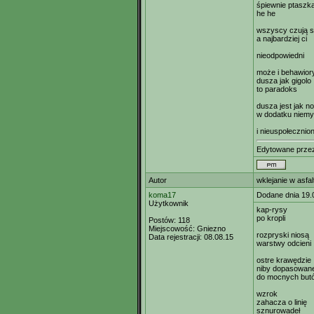
śpiewnie ptaszka
he he
wszyscy czują s
a najbardziej ci
nieodpowiedni
może i behawiory
dusza jak gigolo
to paradoks
dusza jest jak n
w dodatku niemy
i nieuspołecznio
Edytowane prz
Autor
wklejanie w asfal
koma17
Dodane dnia 19.
Użytkownik
kap-rysy
po kropli
Postów:
118
Miejscowość:
Gniezno
rozpryski niosą
Data rejestracji:
08.08.15
warstwy odcieni
ostre krawędzie
niby dopasowan
do mocnych but
wzrok
zahacza o linię
sznurowadeł