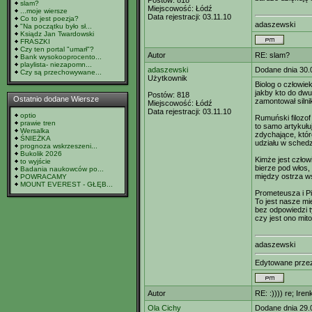
Postów:
818
slam?
Miejscowość:
Łódź
...moje wiersze
Data rejestracji:
03.11.10
Co to jest poezja?
adaszewski
"Na początku było sł...
Ksiądz Jan Twardowski
FRASZKI
Czy ten portal "umarł"?
Autor
RE: slam?
Bank wysokooprocento...
playlista- niezapomn...
adaszewski
Dodane dnia 30.
Czy są przechowywane...
Użytkownik
Biolog o człowie
jakby kto do dwu
Postów:
818
Ostatnio dodane Wiersze
zamontował silni
Miejscowość:
Łódź
Data rejestracji:
03.11.10
optio
Rumuński filozo
prawie tren
to samo artykułu
Wersalka
zdychające, któ
ŚNIEŻKA
udziału w schedz
prognoza wskrzeszeni...
Bukolik 2026
Kimże jest człow
to wyjście
bierze pod włos
Badania naukowców po...
między ostrza 
POWRACAMY
MOUNT EVEREST - GŁĘB...
Prometeusza i P
To jest nasze mi
bez odpowiedzi t
czy jest ono mit
adaszewski
Edytowane prz
Autor
RE: :)))) re; Iren
Ola Cichy
Dodane dnia 29.