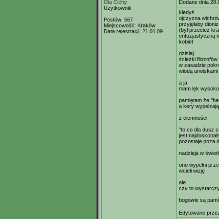
Ola Cichy
Dodane dnia 28.
Użytkownik
kiedyś
ojczyzna wichrów
Postów:
567
przyjęłaby dioni
Miejscowość:
Kraków
(był przecież kr
Data rejestracji:
21.01.09
entuzjastyczną m
kobiet
dzisiaj
ścieżki filozofów
w zasadzie pokr
wiodą urwiskami
a ja
mam lęk wysoko
pamiętam że "har
a kery wypelzaj
z ciemności
"to co dla dusz 
jest najdoskonal
pozostaje poza 
nadzieja w świet
ono wypełni prz
wcieli wizję
ale
czy to wystarcz
bogowie są pamìę
Edytowane prz