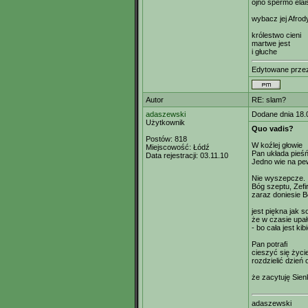
ojno spermo elai
wybacz jej Afrod
królestwo cieni
martwe jest
i głuche
Edytowane prz
Autor
RE: slam?
adaszewski
Dodane dnia 18.
Użytkownik
Quo vadis?
Postów:
818
W koźlej głowie
Miejscowość:
Łódź
Pan układa pieśń
Data rejestracji:
03.11.10
Jedno wie na pewn
Nie wyszepcze.
Bóg szeptu, Zefi
zaraz doniesie B
jest piękna jak 
że w czasie upału
- bo cała jest ki
Pan potrafi
cieszyć się życi
rozdzielić dzień
że zacytuję Sien
adaszewski