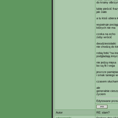
do krainy olbrz
lubię pieścić fra
jak ciało
a tu ktoś ubiera
wypatruje pocią
których nie ma
czeka na echo
żeby wrócić
dwudziestolatki
nie chodzą do ki
robią fotki "na i
podgladają innyc
nie jedzą mięsa
bo są fit i vega
jeszcze pamięta
i smak taniego w
czasem słucham 
ale
generalnie ciesz
życiem
Edytowane prz
Autor
RE: slam?