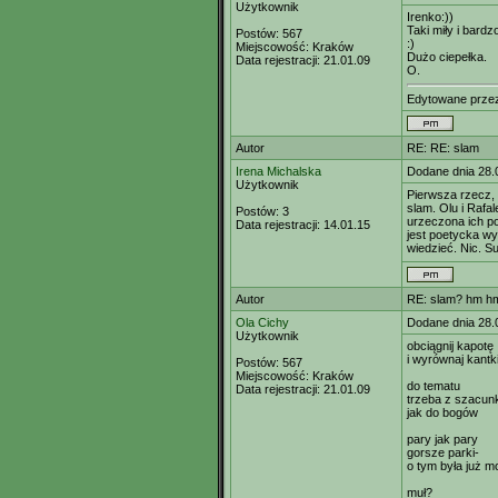
Użytkownik
Irenko:))
Taki miły i bardzo
Postów:
567
:)
Miejscowość:
Kraków
Dużo ciepełka.
Data rejestracji:
21.01.09
O.
Edytowane prz
Autor
RE: RE: slam
Irena Michalska
Dodane dnia 28.
Użytkownik
Pierwsza rzecz, 
slam. Olu i Rafa
Postów:
3
urzeczona ich po
Data rejestracji:
14.01.15
jest poetycka wy
wiedzieć. Nic. S
Autor
RE: slam? hm hm
Ola Cichy
Dodane dnia 28.
Użytkownik
obciągnij kapotę
i wyrównaj kantk
Postów:
567
Miejscowość:
Kraków
do tematu
Data rejestracji:
21.01.09
trzeba z szacun
jak do bogów
pary jak pary
gorsze parki-
o tym była już 
muł?