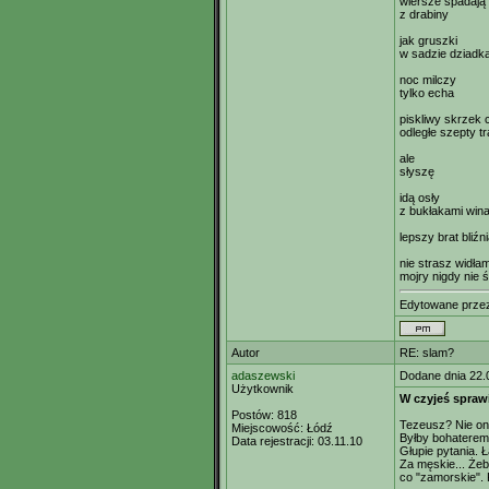
wiersze spadają
z drabiny
jak gruszki
w sadzie dziadk
noc milczy
tylko echa
piskliwy skrzek
odległe szepty t
ale
słyszę
idą osły
z bukłakami win
lepszy brat bliźn
nie strasz widłam
mojry nigdy nie ś
Edytowane prz
Autor
RE: slam?
adaszewski
Dodane dnia 22.
Użytkownik
W czyjeś spraw
Postów:
818
Tezeusz? Nie on 
Miejscowość:
Łódź
Byłby bohaterem
Data rejestracji:
03.11.10
Głupie pytania. 
Za męskie... Że
co "zamorskie". 