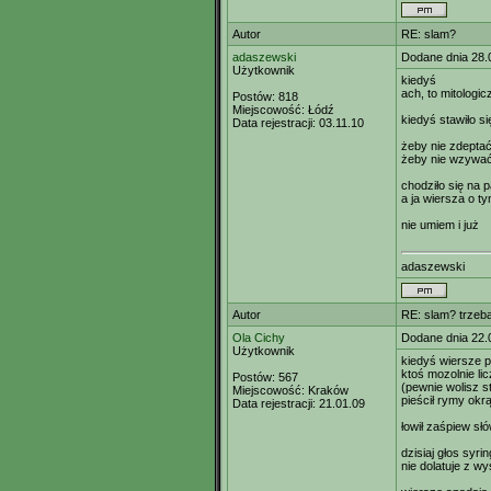
Autor
RE: slam?
adaszewski
Dodane dnia 28.
Użytkownik
kiedyś
ach, to mitologi
Postów:
818
Miejscowość:
Łódź
kiedyś stawiło si
Data rejestracji:
03.11.10
żeby nie zdepta
żeby nie wzywać
chodziło się na 
a ja wiersza o t
nie umiem i już
adaszewski
Autor
RE: slam? trzeb
Ola Cichy
Dodane dnia 22.
Użytkownik
kiedyś wiersze 
ktoś mozolnie lic
Postów:
567
(pewnie wolisz s
Miejscowość:
Kraków
pieścił rymy okrą
Data rejestracji:
21.01.09
łowił zaśpiew sł
dzisiaj głos syrin
nie dolatuje z w