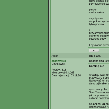
łatwo zostaje si
trzymając się bab
pardon
motka wełny
zwycięstwo
nie potrzebuje 
tylko poetów
i
przychylności b
którzy w stoso
odwrócą oczy
Edytowane prz
Autor
RE: slam?
adaszewski
Dodane dnia 20.
Użytkownik
Coming out
Postów:
818
Miejscowość:
Łódź
Ariadno, Twój k
Data rejestracji:
03.11.10
przywiózł z sobą 
Naliczyłaś ich c
ale w tej liczbie
upozowanych ch
Sam Tezeusz na
jak się poruszać
a dłonie na kola
nie poznał krzep
i jął zachwalać