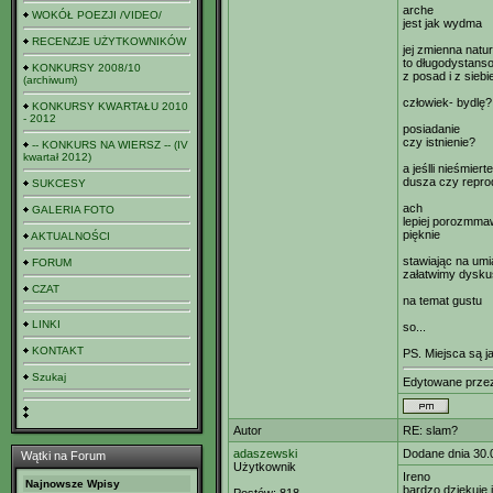
arche
WOKÓŁ POEZJI /VIDEO/
jest jak wydma
RECENZJE UŻYTKOWNIKÓW
jej zmienna natu
to długodystans
KONKURSY 2008/10
z posad i z siebi
(archiwum)
człowiek- bydlę?
KONKURSY KWARTAŁU 2010
- 2012
posiadanie
czy istnienie?
-- KONKURS NA WIERSZ -- (IV
kwartał 2012)
a jeślli nieśmiert
dusza czy repro
SUKCESY
ach
GALERIA FOTO
lepiej porozmmaw
pięknie
AKTUALNOŚCI
stawiając na umi
FORUM
załatwimy dysku
CZAT
na temat gustu
LINKI
so...
KONTAKT
PS. Miejsca są j
Szukaj
Edytowane prz
Autor
RE: slam?
adaszewski
Dodane dnia 30.
Wątki na Forum
Użytkownik
Ireno
Najnowsze Wpisy
bardzo dziękuję 