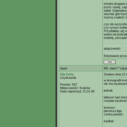
ichnimi drogami
przez ramię, zap
wideł. Odpowiesz
słuchać jęki Kur
można znaleźć 
czy nie wszystko
czy rycerz kobit
Przydałaby się n
wolna od podział
kobietę, porząde
adaszewski
Edytowane prz
Autor
RE: slam? "zaka
Ola Cichy
Dodane dnia 21.
Użytkownik
w ikonografii kre
nie ma wyobraże
Postów:
567
Miejscowość:
Kraków
jednak
Data rejestracji:
21.01.09
labirynt nad mo
rozpala wyobraź
tezeusz-
pierwsza liga
contra potwór-
kanibal