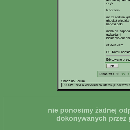
czyli
tchórzem
nie zszedł na ląd
chociaż wiedział 
handszpaki
nieba nie zapada
gwiazdami
kłamstwo cuchni
człowiekiem
PS. Komu odesła
Edytowane prz
Strona 69 z 79
<<
<
Skocz do Forum:
nie ponosimy żadnej odp
dokonywanych przez g