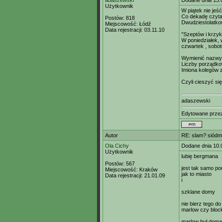
adaszewski
Dodane dnia 13.
Użytkownik
W piątek nie jeś
Co dekadę czyt
Postów:
818
Dwudziestolatko
Miejscowość:
Łódź
Data rejestracji:
03.11.10
"Szeptów i krzy
W poniedziałek, 
czwartek , sobotę
Wymienić nazwy
Liczby porządko
Imiona kolegów z
Czyli cieszyć si
adaszewski
Edytowane prz
Autor
RE: slam? siódm
Ola Cichy
Dodane dnia 10.
Użytkownik
lubię bergmana
Postów:
567
jest tak samo p
Miejscowość:
Kraków
jak to miasto
Data rejestracji:
21.01.09
i
szklane domy
nie bierz tego do
marlow czy bloc
marlow był dom