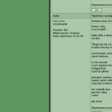
Edytowane prz
Autor
"będziesz-synag
Ola Cichy
Dodane dnia 16.
Użytkownik
łowisz ryby
w przerębli?
Postów:
567
Miejscowość:
Kraków
biała tafla a słow
Data rejestracji:
21.01.09
na dno
"Boga się nie sz
trzeba troszkę 
sześciopak zost
spod marketu
to nie wesele
o tym będzie in
ściągaj buty
i pochyl głowę
potrajam stawkę
napisz pieśń mił
zwycięzca bierz
ten zwiędły laur
garniec oliwy
i wino
jak krew
Edytowane prz