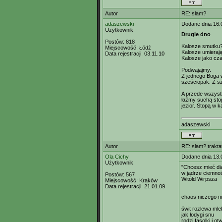
Autor
RE: slam?
adaszewski
Dodane dnia 16.
Użytkownik
Drugie dno
Postów:
818
Kalosze smutku
Miejscowość:
Łódź
Kalosze umieraj
Data rejestracji:
03.11.10
Kalosze jako cz
Podwajajmy.
Z jednego Boga 
sześciopak. Z s
A przede wszyst
łaźmy suchą stop
jezior. Stopą w k
adaszewski
Autor
RE: slam? trakta
Ola Cichy
Dodane dnia 13.
Użytkownik
"Chcesz mieć di
w jądrze ciemno
Postów:
567
Witold Wirpsza
Miejscowość:
Kraków
Data rejestracji:
21.01.09
chaos niczego n
świt rozlewa mle
jak łodygi snu
rodzi fasolki i ot