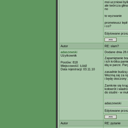
moi uczniowi byl
ale twórcza glin
no
to wyzwanie
prometeusz lepił i
i co?
Edytowane prz
Autor
RE: slam?
adaszewski
Dodane dnia 28.
Użytkownik
Zapamiętanie b
i ich krótka pami
Postów:
818
idą w parze. Par
Miejscowość:
Łódź
Data rejestracji:
03.11.10
zasadnie budzą 
Wezmą się za r
i będę otoczony .
Zamknie się krąg
kołowrót i wiadr
do studni - w muł
adaszewski
Edytowane prz
Autor
RE: pytanie