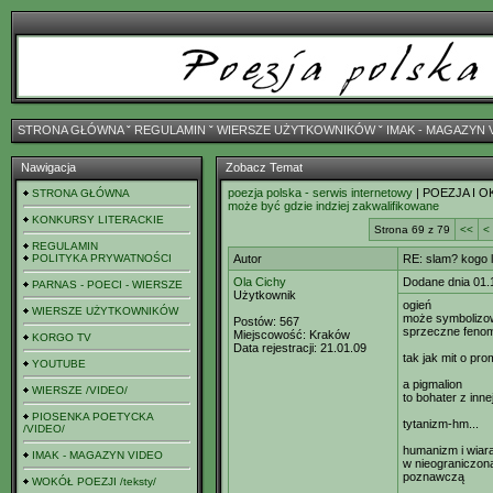
STRONA GŁÓWNA
ˇ
REGULAMIN
ˇ
WIERSZE UŻYTKOWNIKÓW
ˇ
IMAK - MAGAZYN 
Nawigacja
Zobacz Temat
poezja polska - serwis internetowy
| POEZJA I O
STRONA GŁÓWNA
może być gdzie indziej zakwalifikowane
KONKURSY LITERACKIE
Strona 69 z 79
<<
<
REGULAMIN
POLITYKA PRYWATNOŚCI
Autor
RE: slam? kogo 
Ola Cichy
Dodane dnia 01.
PARNAS - POECI - WIERSZE
Użytkownik
ogień
WIERSZE UŻYTKOWNIKÓW
może symbolizo
Postów:
567
sprzeczne feno
Miejscowość:
Kraków
KORGO TV
Data rejestracji:
21.01.09
tak jak mit o pr
YOUTUBE
a pigmalion
WIERSZE /VIDEO/
to bohater z innej
PIOSENKA POETYCKA
tytanizm-hm...
/VIDEO/
humanizm i wiar
IMAK - MAGAZYN VIDEO
w nieograniczon
poznawczą
WOKÓŁ POEZJI /teksty/