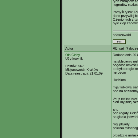
tych zdrajców z
i ogrodów rozkos
Pomyśl tylko: To
dano przywilej b
Ożenionych z t
byle kiep zapewn
adaszewski
Autor
RE: salm? doczek
Ola Cichy
Dodane dnia 20.
Użytkownik
na sklepieniu nie
bogowie umieści
Postów:
567
co było drogie im
Miejscowość:
Kraków
herosom
Data rejestracji:
21.01.09
i ludziom
mija fiołkowej sa
noc na bezsenn
okna purpurowe 
cień lidyjskiej sk
a tu
pan rogaty zieleń
na głazie jedwa
rogi plejady
pokusa miłosneg
o bądźcie mi ła