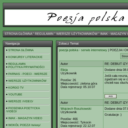
STRONA GŁÓWNA
ˇ
REGULAMIN
ˇ
WIERSZE UŻYTKOWNIKÓW
ˇ
IMAK - MAGAZYN 
Nawigacja
Zobacz Temat
poezja polska - serwis internetowy
| POEZJA I O
STRONA GŁÓWNA
Stro
KONKURSY LITERACKIE
Autor
RE: DEBIUT IZ
REGULAMIN
POLITYKA PRYWATNOŚCI
Elizja
Dodane dnia 08.
Użytkownik
PARNAS - POECI - WIERSZE
Jeśli cała reszta
zgadzam się w ca
Postów:
26
WIERSZE UŻYTKOWNIKÓW
chcieli nas słuch
Miejscowość:
zielona góra
Data rejestracji:
05.10.07
KORGO TV
YOUTUBE
WIERSZE /VIDEO/
Autor
RE: DEBIUT IZ
PIOSENKA POETYCKA
Wojciech Roszkowski
Dodane dnia 07.
/VIDEO/
Użytkownik
Gratulacje :)
IMAK - MAGAZYN VIDEO
Postów:
466
Miejscowość:
Tykocin
WOKÓŁ POEZJI /teksty/
Data rejestracji:
22.12.07