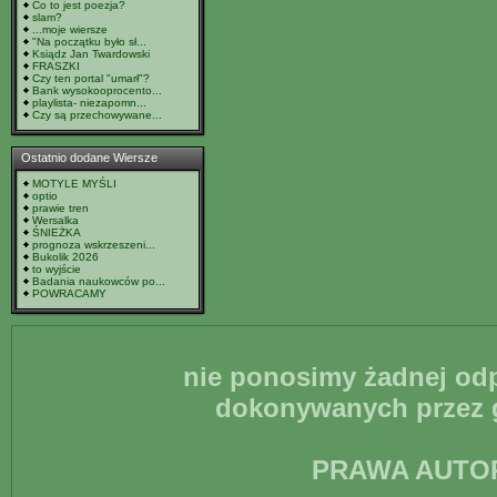
Co to jest poezja?
slam?
...moje wiersze
"Na początku było sł...
Ksiądz Jan Twardowski
FRASZKI
Czy ten portal "umarł"?
Bank wysokooprocento...
playlista- niezapomn...
Czy są przechowywane...
Ostatnio dodane Wiersze
MOTYLE MYŚLI
optio
prawie tren
Wersalka
ŚNIEŻKA
prognoza wskrzeszeni...
Bukolik 2026
to wyjście
Badania naukowców po...
POWRACAMY
nie ponosimy żadnej odp
dokonywanych przez g
PRAWA AUTO