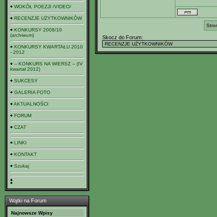
WOKÓŁ POEZJI /VIDEO/
RECENZJE UŻYTKOWNIKÓW
Stro
KONKURSY 2008/10
(archiwum)
Skocz do Forum:
KONKURSY KWARTAŁU 2010
- 2012
-- KONKURS NA WIERSZ -- (IV
kwartał 2012)
SUKCESY
GALERIA FOTO
AKTUALNOŚCI
FORUM
CZAT
LINKI
KONTAKT
Szukaj
Wątki na Forum
Najnowsze Wpisy