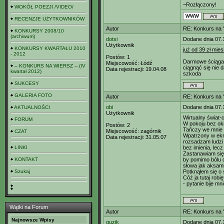
~Rozłączony!
WOKÓŁ POEZJI /VIDEO/
RECENZJE UŻYTKOWNIKÓW
Autor
RE: Konkurs na "
KONKURSY 2008/10
(archiwum)
dotsi
Dodane dnia 07.
Użytkownik
KONKURSY KWARTAŁU 2010
już od 39 zł mies
- 2012
Postów:
1
Darmowe ściąga
Miejscowość:
Łódź
-- KONKURS NA WIERSZ -- (IV
ciągnąć się nie 
Data rejestracji:
19.04.08
kwartał 2012)
szkoda
SUKCESY
GALERIA FOTO
Autor
RE: Konkurs na "
obi
Dodane dnia 07.
AKTUALNOŚCI
Użytkownik
Wirtualny świat
FORUM
W pokoju bez oki
Postów:
2
Tańczy we mnie 
Miejscowość:
zagórnik
CZAT
Wpatrzony w ekr
Data rejestracji:
31.05.07
rozsadzam ludzi 
LINKI
bez imienia, lec
Zastanawiam się,
KONTAKT
by pomimo bólu 
słowa jak aksamit
Szukaj
Potknąłem się o
Cóż ja tutaj robi
- pytanie bije mn
Wątki na Forum
Autor
RE: Konkurs na "
Najnowsze Wpisy
guzik
Dodane dnia 07.