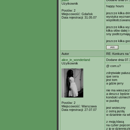
joaxii
Dodane dnia 07.
Użytkownik
happy hours
Postów:
2
jeszcze kilka dr
Miejscowość:
Gdańsk
wystuka wyznania
Data rejestracji:
31.05.07
współodczuwan
jeszcze kilka wy
kilka słów dalej i
sny podtrzymają 
jeszcze kilka god
Autor
RE: Konkurs na "
alice_in_wonderland
Dodane dnia 07.
Użytkownik
@ com.u?
zdrętwiałe palus
que sera
jest tom
a gdzie jerry
nie ma wieszac
a deszcz będzie
kondukt uśmiec
w pustkę
Postów:
2
Miejscowość:
Warszawa
jest wsteczny
Data rejestracji:
27.07.07
z ostrą jazdą
w dzianinie na wi
z moją klasą
na cyber popcor
z ip w dziennicz