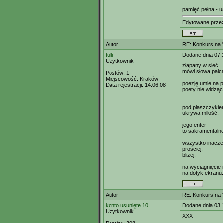
pamięć pełna - 
Edytowane prz
Autor
RE: Konkurs na "
tulli
Dodane dnia 07.
Użytkownik
złapany w sieć
mówi słowa palc
Postów:
1
Miejscowość:
Kraków
poezję umie na 
Data rejestracji:
14.06.08
poety nie widząc
pod płaszczyki
ukrywa miłość.
jego enter
to sakramentalne
wszystko inaczej
prościej.
bliżej.
na wyciągnięcie 
na dotyk ekranu.
Autor
RE: Konkurs na "
konto usunięte 10
Dodane dnia 03.
Użytkownik
XXX