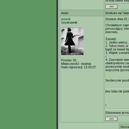
dzisiaj nawet l
Autor
Konkurs na "wier
amonit
Dodane dnia 02.
Użytkownik
Chciałabym zapro
poruszający, int
internetu.
Zasady:
1. Jeden wiersz,
2. Tekst musi, w
bądź (a nawet lep
3. Wątek zostani
r.
4. Zwycięski wie
Postów:
81
obiektywizmu za
Miejscowość:
studnia
pocieszenie osobi
Data rejestracji:
13.03.07
wręczona (przes
Serdecznie pozd
bez bata nie po
!
Edytowane prz
Strona