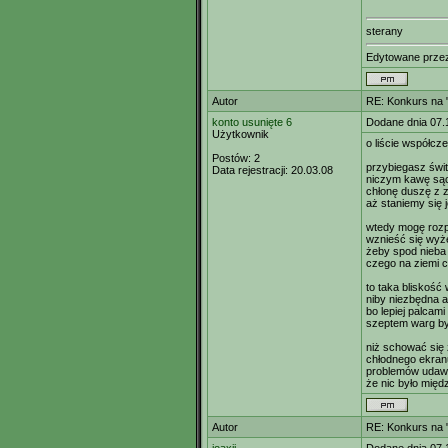
sterany
Edytowane prz
Autor
RE: Konkurs na "
konto usunięte 6
Dodane dnia 07.
Użytkownik
o liście współc
Postów:
2
przybiegasz świ
Data rejestracji:
20.03.08
niczym kawę są
chłonę duszę z 
aż staniemy się
wtedy mogę rozp
wznieść się wyże
żeby spod nieba
czego na ziemi 
to taka bliskość
niby niezbędna 
bo lepiej palcam
szeptem warg by
niż schować się 
chłodnego ekranu
problemów uda
że nic było mię
Autor
RE: Konkurs na "