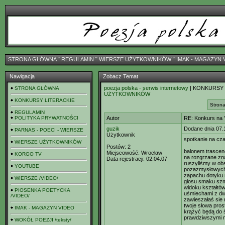
STRONA GŁÓWNA
ˇ
REGULAMIN
ˇ
WIERSZE UŻYTKOWNIKÓW
ˇ
IMAK - MAGAZYN 
Nawigacja
Zobacz Temat
poezja polska - serwis internetowy
| KONKURSY
STRONA GŁÓWNA
UŻYTKOWNIKÓW
KONKURSY LITERACKIE
Strona
REGULAMIN
POLITYKA PRYWATNOŚCI
Autor
RE: Konkurs na "
guzik
Dodane dnia 07.
PARNAS - POECI - WIERSZE
Użytkownik
spotkanie na cza
WIERSZE UŻYTKOWNIKÓW
Postów:
2
balonem trascen
Miejscowość:
Wrocław
KORGO TV
na rozgrzane zn
Data rejestracji:
02.04.07
ruszyliśmy w ob
YOUTUBE
pozazmysłowych
zapachu dotyku 
WIERSZE /VIDEO/
głosu smaku szm
widoku kształtó
PIOSENKA POETYCKA
uśmiechami z d
/VIDEO/
zawieszałaś sie
twoje słowa pros
IMAK - MAGAZYN VIDEO
krążyć będą do 
prawdziwszymi ni
WOKÓŁ POEZJI /teksty/