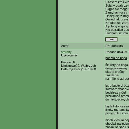
Czasem ktoś wzn
Ściany udają że 
Ciągle nie mogę
Zamykam oczy
I łączę się z Bog
On jednak przys
Na statusie zar
A ja tonę w gorąc
Nie potrafiąc z
Słucham szumu na
Autor
RE: konkurs
sterany
Dodane dnia 07.
Użytkownik
poczta do boga
Postów:
6
ślą listy do boga
Miejscowość:
Wałbrzych
drogą wirtualną
Data rejestracji:
02.10.08
skargi prośby
zażalenia
na miliony adre
jutro kupię ci bo
software właści
będziesz mógł
przełamać bramk
do nielitościwych
bądź listonosze
listów rozpaczli
pełnych łez i bez
niech ktoś im od
chociaż na jeden
zanim wcisną E