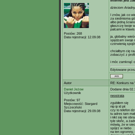
Internet jest za
dzieciom Ariadny
I znów, jak co wi
za siedmioma gó
albo jedną ścian
głaszczę twoje 
palcami w klawi
Postów:
268
ja, globalny wieś
Data rejestracji:
12.09.08
spędzam swoje 
czerwienią spoj
chciałbym cię ra
zobaczyć z profi
i móc zamknąć 
Edytowane prz
Autor
RE: Konkurs na "
Daniel Jeżow
Dodane dnia 02.
Użytkownik
neostrata
Postów:
97
zgubiłem się
Miejscowość:
Stargard
nip ip id pit
Szczeciński
czy to telefon dz
Data rejestracji:
29.09.08
tu adres tam ma
i nikt się nie obr
tyle słońc, a ża
mówią, że w sie
spójrz w niebo
na ten ogromny, 