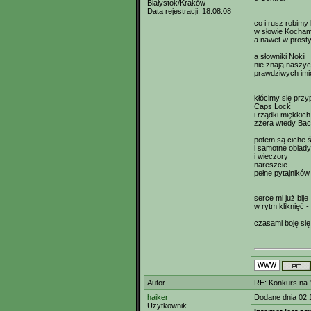
Białystok/Kraków
Data rejestracji:
18.08.08
co i rusz robimy 
w słowie Kocha
a nawet w prost
a słowniki Nokii
nie znają naszy
prawdziwych imi
kłócimy się pr
Caps Lock
i rządki miękkich
zżera wtedy Ba
potem są ciche ś
i samotne obiady
i wieczory
nareszcie
pełne pytajników
serce mi już bije
w rytm kliknięć -
czasami boję się
Autor
RE: Konkurs na "
haiker
Dodane dnia 02.
Użytkownik