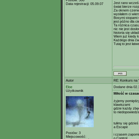
Postów:
308
Jest rano wcześn
Data rejestracji:
05.09.07
świat bierze roz
Za oknem czerwi
wysłałem ci wier
Bosymi stopami 
jest późno dla c
Ta różnica czasu
nic nie jest dos
historia się ukł
Wiem już kiedy k
Każdego dnia ćw
Tutaj to jest łat
Autor
RE: Konkurs na "
Eloe
Dodane dnia 02.
Użytkownik
Miłość w czasa
żyjemy pomiędzy
klawiszami
gdzie każdy zbę
to niedopowiedz
tulimy się gdzie
a Escape
Postów:
3
i czasem zapom
Miejscowość:
o Control