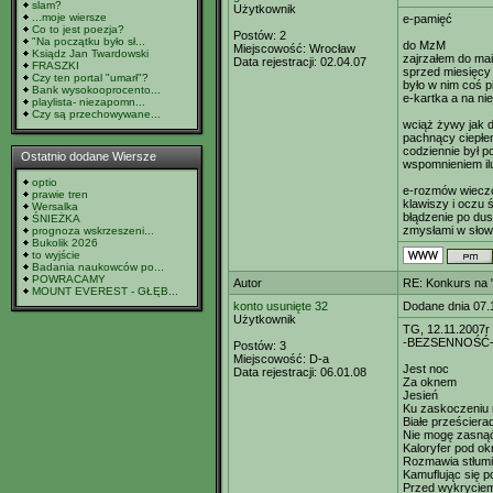
slam?
Użytkownik
...moje wiersze
e-pamięć
Co to jest poezja?
Postów:
2
"Na początku było sł...
do MzM
Miejscowość:
Wrocław
Ksiądz Jan Twardowski
zajrzałem do mai
Data rejestracji:
02.04.07
FRASZKI
sprzed miesięcy a
Czy ten portal "umarł"?
było w nim coś 
Bank wysokooprocento...
e-kartka a na nie
playlista- niezapomn...
Czy są przechowywane...
wciąż żywy jak d
pachnący ciepł
codziennie był 
Ostatnio dodane Wiersze
wspomnieniem ilu
optio
e-rozmów wiecz
prawie tren
klawiszy i oczu 
Wersalka
błądzenie po du
ŚNIEŻKA
zmysłami w słow
prognoza wskrzeszeni...
Bukolik 2026
to wyjście
Badania naukowców po...
POWRACAMY
Autor
RE: Konkurs na "
MOUNT EVEREST - GŁĘB...
konto usunięte 32
Dodane dnia 07.
Użytkownik
TG, 12.11.2007r
-BEZSENNOŚĆ
Postów:
3
Miejscowość:
D-a
Jest noc
Data rejestracji:
06.01.08
Za oknem
Jesień
Ku zaskoczeniu 
Białe prześciera
Nie mogę zasną
Kaloryfer pod o
Rozmawia stłum
Kamuflując się 
Przed wykryciem 