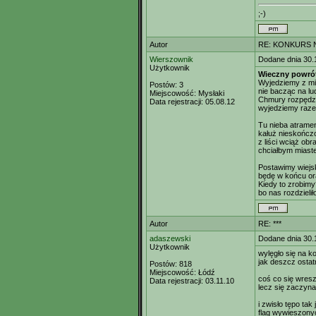
;-)
Autor
RE: KONKURS N
Wierszownik
Dodane dnia 30.
Użytkownik
Wieczny powró
Wyjedziemy z mi
Postów:
3
nie bacząc na lu
Miejscowość:
Mysłaki
Chmury rozpędzi
Data rejestracji:
05.08.12
wyjedziemy raze
Tu nieba atramen
kałuż nieskończo
z liści wciąż ob
chciałbym miaste
Postawimy wiejsk
będę w końcu ora
Kiedy to zrobimy
bo nas rozdzieli
Autor
RE: ***
adaszewski
Dodane dnia 30.
Użytkownik
wylęgło się na k
jak deszcz ostat
Postów:
818
Miejscowość:
Łódź
coś co się wres
Data rejestracji:
03.11.10
lecz się zaczyna
i zwisło tępo tak 
flag wywieszony