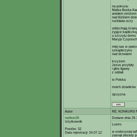
na pokuciu
Matka Boska Ka
aniołem stróżem
nad łóżkiem dzi
rozkłada oczy
oddychają ścian
żyjące kapliczką
u szczytu domu
Maryjo Częstoc
miej nas w opiec
szkaplerzyku
nad drzwiami
krzyżem
Jezus przybity
i głos ligawy
z oddali
to Polska
moich dziadków
ojczyzna
Autor
RE: KONKURS N
mefisto35
Dodane dnia 29.
Użytkownik
Lustro
Postów:
32
w srebrzystej tafl
Data rejestracji:
24.07.12
zasnął złocisty 