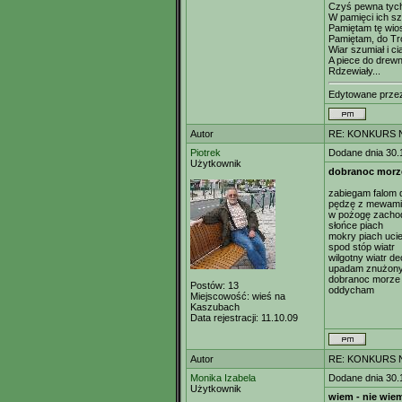
Czyś pewna tyc
W pamięci ich sz
Pamiętam tę wios
Pamiętam, do Tró
Wiar szumiał i ci
A piece do drew
Rdzewiały...
Edytowane prz
Autor
RE: KONKURS N
Piotrek
Dodane dnia 30.
Użytkownik
dobranoc morz
zabiegam falom 
pędzę z mewami
w pożogę zacho
słońce piach
mokry piach uci
spod stóp wiatr
wilgotny wiatr d
upadam znużony
dobranoc morze
Postów:
13
oddycham
Miejscowość:
wieś na
Kaszubach
Data rejestracji:
11.10.09
Autor
RE: KONKURS N
Monika Izabela
Dodane dnia 30.
Użytkownik
wiem - nie wie