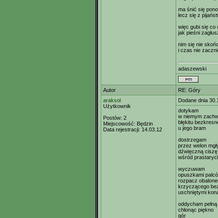
ma śnić się pono
lecz się z pijańs
więc gubi się co 
jak pieśni zagłu
nim się nie skoń
i czas nie zaczn
adaszewski
Autor
RE: Góry
araksol
Dodane dnia 30.
Użytkownik
dotykam
w niemym zachw
Postów:
2
błękitu bezkresn
Miejscowość:
Będzin
u jego bram
Data rejestracji:
14.03.12
dostrzegam
przez welon mgł
dźwięczną ciszę
wśród prastaryc
wyczuwam
opuszkami palc
rozpacz obalone
krzyczącego be
uschniętymi kon
oddycham pełną 
chłonąc piękno
gór