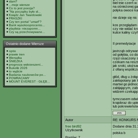
slam?
biel tnie czerń w
...moje wiersze
na ośnieżonej ga
Co to jest poezja?
połyka owoce kal
"Na początku było sł...
Ksiądz Jan Twardowski
nie dzieje się nic 
FRASZKI
Czy ten portal "umarł"?
kos przeglądam 
Bank wysokooprocento...
playlista- niezapomn...
czy nie widać kr
Czy są przechowywane...
kulce kaliny czy
II premedytacje
Ostatnio dodane Wiersze
jastrząb odrywa
optio
prawie tren
od gołębia, co d
Wersalka
rzęzi osaczony 
ŚNIEŻKA
czekam na resztk
prognoza wskrzeszeni...
jak sroki, utożs
Bukolik 2026
z ofiarą współczu
to wyjście
Badania naukowców po...
głód, dług u żołą
POWRACAMY
zakłopotany jak 
MOUNT EVEREST - GŁĘB...
martwi go jedno
zabijającym, zab
widzem czekając
tymczasem odwi
krajobraz do upi
lub pokrewieńst
Autor
RE: KONKURS N
free bird92
Dodane dnia 31.
Użytkownik
polska b
Postów:
7