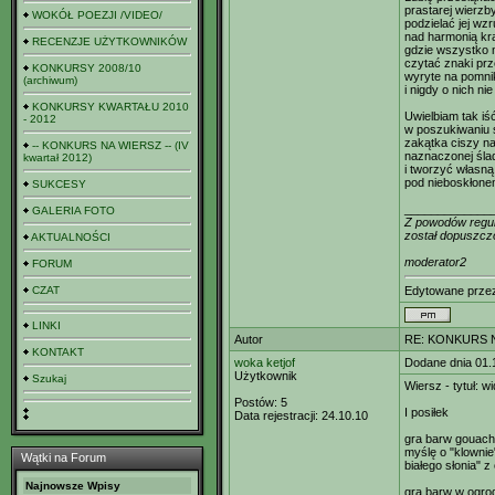
prastarej wierzb
WOKÓŁ POEZJI /VIDEO/
podzielać jej wz
nad harmonią kr
RECENZJE UŻYTKOWNIKÓW
gdzie wszystko 
czytać znaki prz
KONKURSY 2008/10
wyryte na pomni
(archiwum)
i nigdy o nich ni
KONKURSY KWARTAŁU 2010
Uwielbiam tak iś
- 2012
w poszukiwaniu 
zakątka ciszy na 
-- KONKURS NA WIERSZ -- (IV
naznaczonej śla
kwartał 2012)
i tworzyć własną
pod nieboskłone
SUKCESY
_____________
GALERIA FOTO
Z powodów regula
został dopuszcz
AKTUALNOŚCI
moderator2
FORUM
CZAT
Edytowane prz
LINKI
Autor
RE: KONKURS N
KONTAKT
woka ketjof
Dodane dnia 01.
Użytkownik
Szukaj
Wiersz - tytuł: w
Postów:
5
I posiłek
Data rejestracji:
24.10.10
gra barw gouach
myślę o "klowni
Wątki na Forum
białego słonia" z 
Najnowsze Wpisy
gra barw w ogro