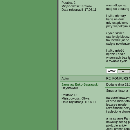
Postów:
2
wiem długo już
Miejscowość:
Kraków
tutaj nie zostanę
Data rejestracji:
17.06.11
i tylko chmury
będą na dole
gdy usiądziemy
przy wspólnym s
i tylko słońce
stanie się bleds
tak będzie jasne
święte powietrze
i tylko miłość
będzie i cisza
w sercach bez l
o trwanie życia
Autor
RE: KONKURS N
Jarosław Buko-Baprawski
Dodane dnia 29.
Użytkownik
Smutna historia
Postów:
12
na starej maszyn
Miejscowość:
Oliwa
czarno-biała foto
Data rejestracji:
11.06.11
jeszcze młode
roześmiane ocz
i splecione dłonie
a na ścianie Pan
nawołuje tęczą p
pójdźcie anioły
Jezu ufamy Tobi