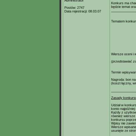
Administrator
Konkurs ma char
będzie temat ora
Postów:
2747
_____________
Data rejestracji:
08.03.07
Tematem konkurs
Wiersze oceni i
(przedstawiać z
Termin wpisywan
Nagroda: bon na 
(koszt łączny, w
_____________
Zasady konkurs
Udział w konkurs
konto najpóźniej
Każdy z użytkow
również wiersze 
konkursu poprze
Wpisy nie zawie
Wiersze wpisane 
usunięte ze stro