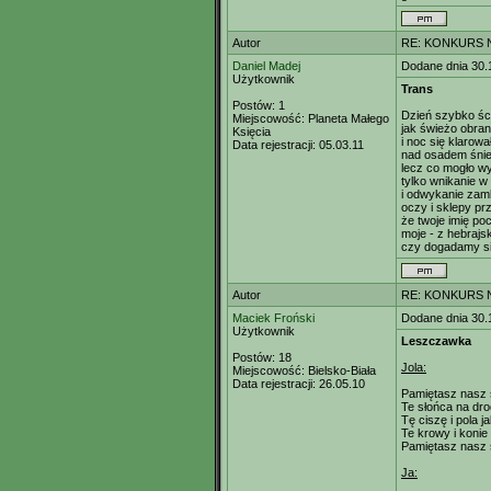
Autor
RE: KONKURS N
Daniel Madej
Dodane dnia 30.
Użytkownik
Trans
Postów:
1
Dzień szybko śc
Miejscowość:
Planeta Małego
jak świeżo obran
Księcia
i noc się klarowa
Data rejestracji:
05.03.11
nad osadem śni
lecz co mogło w
tylko wnikanie w 
i odwykanie zam
oczy i sklepy pr
że twoje imię po
moje - z hebrajs
czy dogadamy si
Autor
RE: KONKURS N
Maciek Froński
Dodane dnia 30.
Użytkownik
Leszczawka
Postów:
18
Jola:
Miejscowość:
Bielsko-Biała
Data rejestracji:
26.05.10
Pamiętasz nasz 
Te słońca na dr
Tę ciszę i pola j
Te krowy i konie 
Pamiętasz nasz 
Ja: