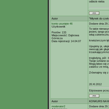
odbicie nieba
Autor
"Młynek do czek
konto usunięte 46
Dodane dnia 29.
Użytkownik
To takie nienasy
jesieni, tango p
Postów:
133
witaj cukiereczku
Miejscowość:
Dąbrowa
Górnicza
krwiożerczym l
Data rejestracji:
14.04.07
Upupimy je, ulep
owocuję jak głupi
trzaskającymi ko
troglodytą, pół -
Twoje szklane oc
Mogą łatwo się z
zatańcz ze mną, 
Zrównajmy się z 
20.XI.2012
Edytowane prz
Autor
KONKURS NA W
moderator2
Dodane dnia 29.