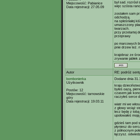
był sad. rozrósł
Miejscowość:
Pabianice
więc szósta rano.
Data rejestracji:
27.05.09
zostałem sam prz
odchodzą.
na spleśniałej ki
umaszczony plam
twarzach.
przy przetartej 
przeprawy
po marcowych bło
pnie drzew też. 
krajobraz ze śro
zrywanie jabłek z
Autor
RE: podróż sent
bombonierka
Dodane dnia 31.
Użytkownik
kraju dzieciństw
byłeś oazą, pie
Postów:
12
czasem jak konc
Miejscowość:
tarnowskie
raczyłeś serce 
góry
Data rejestracji:
19.03.11
wiatr mi we włos
z głowy wciąż s
lecz będę z tobą 
upolowałeś moją
gdzieś tam pod 
płyniesz do serc
z północnym poł
łączysz. odwiedz