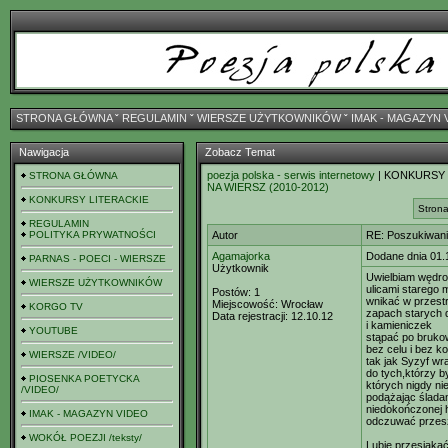
STRONA GŁÓWNA
ˇ
REGULAMIN
ˇ
WIERSZE UŻYTKOWNIKÓW
ˇ
IMAK - MAGAZYN 
Nawigacja
Zobacz Temat
poezja polska - serwis internetowy
| KONKURSY
STRONA GŁÓWNA
NA WIERSZ (2010-2012)
KONKURSY LITERACKIE
Strona
REGULAMIN
POLITYKA PRYWATNOŚCI
Autor
RE: Poszukiwan
Agamajorka
Dodane dnia 01.
PARNAS - POECI - WIERSZE
Użytkownik
Uwielbiam wędr
WIERSZE UŻYTKOWNIKÓW
ulicami starego 
Postów:
1
wnikać w przest
Miejscowość:
Wrocław
KORGO TV
zapach starych 
Data rejestracji:
12.10.12
i kamieniczek
YOUTUBE
stąpać po bruko
bez celu i bez k
WIERSZE /VIDEO/
tak jak Syzyf w
do tych,którzy b
PIOSENKA POETYCKA
których nigdy n
/VIDEO/
podążając ślada
niedokończonej hi
IMAK - MAGAZYN VIDEO
odczuwać przesz
WOKÓŁ POEZJI /teksty/
Lubię przesiąka