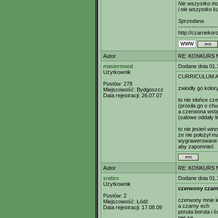
Nie wszystko m
i nie wszystko ku
Sprzedana
--------------------
http://czarnekor
Autor
RE: KONKURS N
mastermood
Dodane dnia 01.
Użytkownik
CURRICULUM 
Postów:
278
zwiodły go kolor
Miejscowość:
Bydgoszcz
Data rejestracji:
26.07.07
to nie słońce cze
(prosiła go o chu
a czerwona wstą
(salowe oddały l
to nie jesień win
że nie położył m
wygrawerowane C
aby zapomnieć
Autor
RE: KONKURS N
srebro
Dodane dnia 01.
Użytkownik
czerwony czar
Postów:
2
czerwony mnie k
Miejscowość:
Łódź
a czarny ech
Data rejestracji:
17.08.09
poruta boruta i 
per se