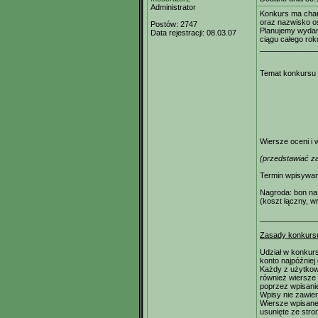
Administrator
Konkurs ma char
oraz nazwisko os
Postów:
2747
Planujemy wydan
Data rejestracji:
08.03.07
ciągu całego rok
_____________
Temat konkursu 
Wiersze oceni i
(przedstawiać za
Termin wpisywan
Nagroda: bon na 
(koszt łączny, w
_____________
Zasady konkurs
Udział w konkurs
konto najpóźniej
Każdy z użytkow
również wiersze 
poprzez wpisani
Wpisy nie zawie
Wiersze wpisane 
usunięte ze stro