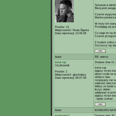
Sytuacja w jakiej
Biorą pod uwagę 
Czarne wygrywa
Mantra powtarzan
W mury ich star
Przebijają się p
Postów:
13
Miejscowość:
Ruda Śląska
Co staje im na d
Data rejestracji:
14.05.08
Czarne przegry
Z trudem znika c
Gra toczy się da
Autor
RE: wiersz
irena rup
Dodane dnia 01.
Użytkownik
Irena rup
dajesz mi ten kw
Postów:
1
abym czuła na 
Miejscowość:
głuchołazy
słodycz lata
Data rejestracji:
08.07.09
rozpasany żar w
miękość wieczor
Wiesz że bede ci
liczyć obłoki
odpływać w prze
dajesz mi ten kw
- będę czekać...
Autor
KONKURS NA WI
moderator2
Dodane dnia 30.