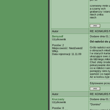
czerwony mnie u
a czarny ech
grabarczy i star
niech znika
niech
Autor
RE: KONKURS N
Bemyself
Dodane dnia 01.
Użytkownik
Od radości do 
Postów:
2
Grób radości oc
Miejscowość:
Niedźwiedź
o obrazach młod
Wlkp.
I w starych kart
Data rejestracji:
11.11.09
ukazujące swe z
do bliźniego miło
Choć złoty środe
pokazywanie do
co w miłości i we
pomiędzy nimi ży
wartość co napeł
Aż w końcu żyje 
Edytowane prz
Autor
RE: KONKURS N
Kruczasty
Dodane dnia 01.
Użytkownik
"Domino"
Postów:
8