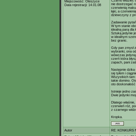
Czarno widzieć ś
Miejscowość:
Oleszyce
nie dostrzegać 
Data rejestracji:
14.01.08
czerwienią maku 
łąki, a czerwieni
dziewczyny z pro
Zadawanie pytań
W tym stanie obo
idealną parą dla
Sztuką jedynie je
w idealnym szer
bez granic.
Gdy pan zmysł zb
wybranki, ona o
wówczas jedyną b
czerń która błys
zapach, pani za
Następnie dzika
się tyłem i ciągn
Wszystkich tam 
takie domino. Ot
oto doskonałość
Istnieje jedno za
Dwie jedynki mo
Dlatego właśnie
czerwień róż, po
z czarnego widze
Kropka.
Autor
RE: KONKURS N