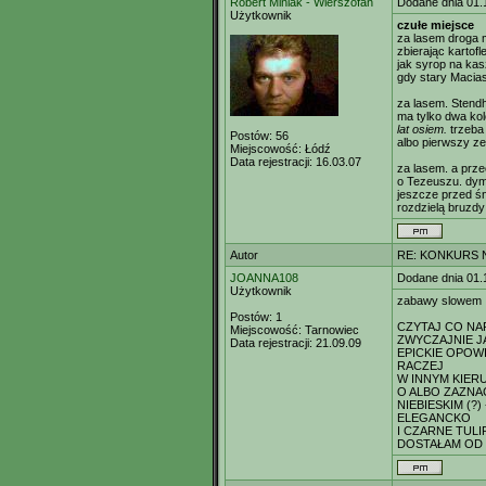
Robert Miniak - Wierszofan
Dodane dnia 01.
Użytkownik
czułe miejsce
za lasem droga ma
zbierając kartofl
jak syrop na kas
gdy stary Macia
za lasem. Stendh
ma tylko dwa kol
lat osiem.
trzeba
Postów:
56
albo pierwszy zes
Miejscowość:
Łódź
Data rejestracji:
16.03.07
za lasem. a przec
o Tezeuszu. dym 
jeszcze przed śn
rozdzielą bruzdy 
Autor
RE: KONKURS N
JOANNA108
Dodane dnia 01.
Użytkownik
zabawy slowem
Postów:
1
CZYTAJ CO NAP
Miejscowość:
Tarnowiec
ZWYCZAJNIE J
Data rejestracji:
21.09.09
EPICKIE OPOW
RACZEJ
W INNYM KIER
O ALBO ZAZNA
NIEBIESKIM (?)
ELEGANCKO
I CZARNE TULI
DOSTAŁAM OD