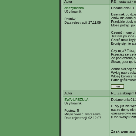
Autor
RE: I usta też -
cieszynianka
Dodane dnia 01.
Użytkownik
Dzień jak co dzie
Znów nie doda ni
Postów:
1
Przejdzie obok 
Data rejestracji:
27.11.09
Może potrąci ja
Czegóż mogę chc
Jestem jak inna -
Czerń mnie kryje
Bronię się nie a
Czy to ja? Taka,
Przecież serce 
Że pod czarną p
Słowo, gest tętn
Zedrę nici pajęc
Wyjdę naprzeciw 
Włożę konieczn
Patrz (jeśli musis
Autor
RE: Za skrajem 
EWA-URSZULA
Dodane dnia 01.
Użytkownik
r...My już nie w
nasze domy nie m
Postów:
5
-pasażerowie nie
Miejscowość:
warszawa
(Don Wasyl Szm
Data rejestracji:
02.12.07
Za skrajem lasu