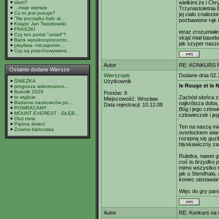
slam?
wielkimi że i Ch
...moje wiersze
Trzynastoletnia 
Co to jest poezja?
jej ciało znalez
"Na początku było sł...
pozbawione rąk i 
Ksiądz Jan Twardowski
FRASZKI
teraz zrozumiał
Czy ten portal "umarł"?
skąd miał basebo
Bank wysokooprocento...
jak szyper naszej
playlista- niezapomn...
Czy są przechowywane...
Autor
RE: KONKURS N
Ostatnio dodane Wiersze
Wierszopis
Dodane dnia 02.
ŚNIEŻKA
Użytkownik
le Rouge et le N
prognoza wskrzeszeni...
Bukolik 2026
Postów:
9
to wyjście
Zachód słońca 
Miejscowość:
Wrocław
Badania naukowców po...
najkrótsza doba,
Data rejestracji:
10.12.08
POWRACAMY
Bóg i jego człow
MOUNT EVEREST - GŁĘB...
człowieczek i je
Otul mnie
Piękna śmierć
Ten na naszą mi
Żniwna błahostka
overlockiem wiar
rozepną się guz
błyskawiczny z
Ruletka, nawet g
coś tu brzydko p
mimo wszystko to
jak u Stendhala, 
koniec obstawian
Więc do gry pano
Autor
RE: Konkurs na 