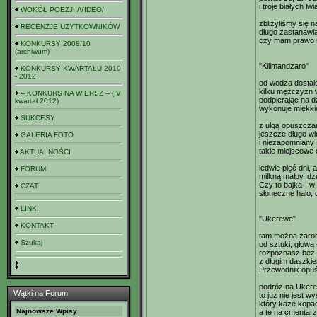
i troje białych l
WOKÓŁ POEZJI /VIDEO/
zbliżyliśmy się n
RECENZJE UŻYTKOWNIKÓW
długo zastanawia
czy mam prawo n
KONKURSY 2008/10
(archiwum)
"Kilimandżaro"
KONKURSY KWARTAŁU 2010
- 2012
od wodza dostał
kilku mężczyzn 
-- KONKURS NA WIERSZ -- (IV
podpierając na 
kwartał 2012)
wykonuje miękki
SUKCESY
z ulgą opuszcz
jeszcze długo wl
GALERIA FOTO
i niezapomniany
takie miejscowe
AKTUALNOŚCI
ledwie pięć dni,
FORUM
milkną małpy, d
Czy to bajka - w
CZAT
słoneczne halo, 
LINKI
"Ukerewe"
KONTAKT
tam można zarobi
Szukaj
od sztuki, głowa
rozpoznasz bez 
z długim daszkie
Przewodnik opuśc
podróż na Ukerew
Wątki na Forum
to już nie jest wy
który każe kopa
Najnowsze Wpisy
a te na cmentarz