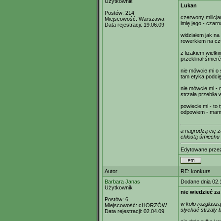
Użytkownik
Lukan
Postów:
214
czerwony milicjant
Miejscowość:
Warszawa
imię jego - czarn
Data rejestracji:
19.06.09
widziałem jak na
rowerkiem na cz
z lizakiem wielki
przeklinał śmier
nie mówcie mi o ś
tam etyka podcię
nie mówcie mi - 
strzała przebiła 
powiecie mi - to 
odpowiem - mam
a nagrodzą cię z
chłostą śmiechu
Edytowane prz
Autor
RE: konkurs
Barbara Janas
Dodane dnia 02.
Użytkownik
nie wiedzieć za
Postów:
6
w koło rozgłasza
Miejscowość:
cHORZÓW
słychać strzały 
Data rejestracji:
02.04.09