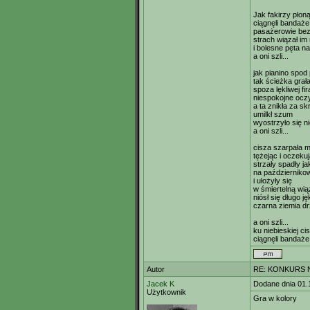
Jak fakirzy płon
ciągnęli bandaże
pasażerowie bez
strach wiązał im 
i bolesne pęta n
a oni szli...
jak pianino spod
tak ścieżka grał
spoza lękliwej fir
niespokojne oczy
a ta znikła za sk
umilkł szum
wyostrzyło się n
a oni szli...
cisza szarpała 
tężejąc i oczeku
strzały spadły j
na październiko
i ułożyły się
w śmiertelną wi
niósł się długo ję
czarna ziemia dr
a oni szli...
ku niebieskiej ci
ciągnęli bandaże
Autor
RE: KONKURS N
Jacek K
Dodane dnia 01.
Użytkownik
Gra w kolory