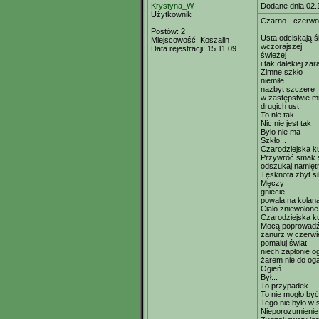
Krystyna_W
Dodane dnia 02.
Użytkownik
Czarno - czerwo
Postów:
2
Usta odciskają ś
Miejscowość:
Koszalin
wczorajszej
Data rejestracji:
15.11.09
świeżej
i tak dalekiej za
Zimne szkło
niemiłe
nazbyt szczere
w zastępstwie mi
drugich ust
To nie tak
Nic nie jest tak
Było nie ma
Szkło...
Czarodziejska ku
Przywróć smak 
odszukaj namięt
Tęsknota zbyt si
Męczy
gniecie
powala na kolan
Ciało zniewolone
Czarodziejska ku
Mocą poprowadź
zanurz w czerwi
pomaluj świat
niech zapłonie o
żarem nie do oga
Ogień
Był...
To przypadek
To nie mogło być
Tego nie było w 
Nieporozumienie