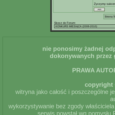
Życzymy sukce
Strona 5
Skocz do Forum:
nie ponosimy żadnej odp
dokonywanych przez g
PRAWA AUTO
copyright 
witryna jako całość i poszczególne j
a
wykorzystywanie bez zgody właściciela 
serwis powstał wg pomysłu P