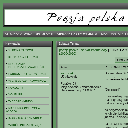
STRONA GŁÓWNA
ˇ
REGULAMIN
ˇ
WIERSZE UŻYTKOWNIKÓW
ˇ
IMAK - MAGAZYN 
Nawigacja
Zobacz Temat
poezja polska - serwis internetowy
| KONKURSY
STRONA GŁÓWNA
(2008-2010)
KONKURSY LITERACKIE
Strona 5
REGULAMIN
POLITYKA PRYWATNOŚCI
Autor
RE: KONKURS N
ka_rn_ak
Dodane dnia 02.
PARNAS - POECI - WIERSZE
Użytkownik
tanzańska biel
/
WIERSZE UŻYTKOWNIKÓW
Postów:
69
Miejscowość:
Świętochłowice
KORGO TV
"Serengeti"
Data rejestracji:
11.03.07
YOUTUBE
czas wielkiej mig
ma spękaną skórę
WIERSZE /VIDEO/
z daleka wszyst
PIOSENKA POETYCKA
na horyzoncie m
/VIDEO/
w ich cieniu kli
już wie - śpiewa
IMAK - MAGAZYN VIDEO
na ten widok mil
WOKÓŁ POEZJI /teksty/
powietrze; ta rodz