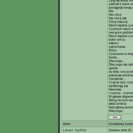
Zygzakowaty lo
zadrwił z barw u
pociągnął swoją 
Nie
Nie chcę
Nie chcę tak
Chcę inaczej
Niech będzie cz
Czarnym niech w
mocarze podzie
Niech będzie cz
kolor serca
miłości
zakochania
Róża
Czerwona w imię
Szkło...
Dlaczego...
Dlaczego tak dob
uparte
do bólu rzeczywi
pokazuje przera
Cierpienie...
Czarne tory rozd
wydłużają się
Niesmak
i czarno - czerw
W głowie plątani
Mózg niczym wu
bliski erekcji
Nad głową aureo
Dlaczego...
Autor
Grudniowy konku
Łukasz Jasiński
Dodane dnia 02.