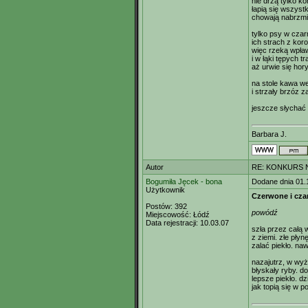
nie drżą tylko k
łapią się wszystk
chowają nabrzmia
tylko psy w cza
ich strach z koro
więc rzeką wpła
i w łąki tępych t
aż urwie się hor
na stole kawa we
i strzały brzóz 
jeszcze słychać
Barbara J.
Autor
RE: KONKURS N
Bogumiła Jęcek - bona
Dodane dnia 01.
Użytkownik
Czerwone i cza
Postów:
392
powódź
Miejscowość:
Łódź
Data rejestracji:
10.03.07
szła przez całą 
z ziemi. złe płyn
zalać piekło. na
nazajutrz, w wyż
błyskały ryby. d
lepsze piekło. dz
jak topią się w p