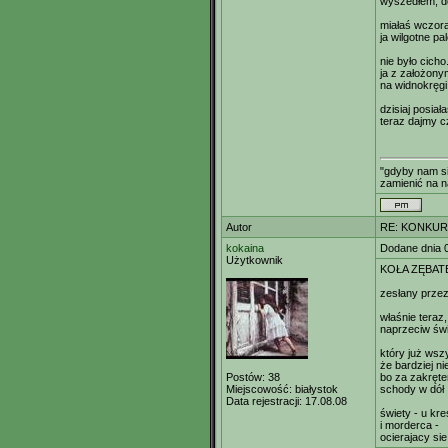
wyszedłem, do
miałaś wczora
ja wilgotne pa
nie było cicho
ja z założony
na widnokręgi
dzisiaj posia
teraz dajmy 
"gdyby nam s
zamienić na n
Autor
RE: KONKUR
kokaina
Dodane dnia 
Użytkownik
KOŁA ZĘBAT
zesłany prze
właśnie teraz
naprzeciw świ
który już wsz
że bardziej n
Postów:
38
bo za zakręte
Miejscowość:
białystok
schody w dół
Data rejestracji:
17.08.08
świety - u kr
i morderca -
ocierajacy si