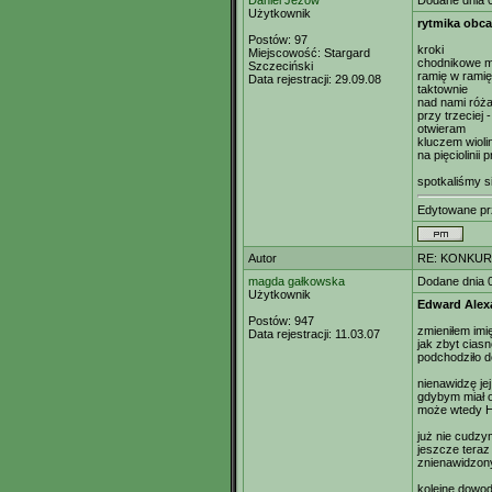
Daniel Jeżow
Dodane dnia 
Użytkownik
rytmika obc
Postów:
97
kroki
Miejscowość:
Stargard
chodnikowe m
Szczeciński
ramię w ramię
Data rejestracji:
29.09.08
taktownie
nad nami róż
przy trzeciej 
otwieram
kluczem wiol
na pięciolinii
spotkaliśmy s
Edytowane p
Autor
RE: KONKUR
magda gałkowska
Dodane dnia 
Użytkownik
Edward Alexa
Postów:
947
zmieniłem imi
Data rejestracji:
11.03.07
jak zbyt cias
podchodziło do
nienawidzę je
gdybym miał 
może wtedy H
już nie cudzy
jeszcze teraz 
znienawidzony
kolejne dowod