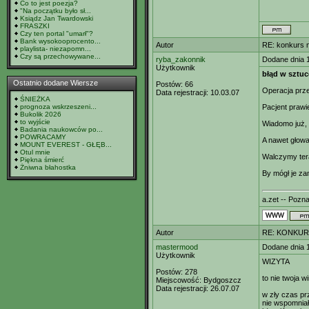
Co to jest poezja?
"Na początku było sł...
Ksiądz Jan Twardowski
FRASZKI
Czy ten portal "umarł"?
Bank wysokooprocento...
Autor
RE: konkurs 
playlista- niezapomn...
Czy są przechowywane...
ryba_zakonnik
Dodane dnia 
Użytkownik
błąd w sztuc
Ostatnio dodane Wiersze
Postów:
66
Operacja przec
Data rejestracji:
10.03.07
ŚNIEŻKA
prognoza wskrzeszeni...
Pacjent prawi
Bukolik 2026
to wyjście
Wiadomo już, 
Badania naukowców po...
POWRACAMY
A nawet głow
MOUNT EVEREST - GŁĘB...
Otul mnie
Walczymy tera
Piękna śmierć
Żniwna błahostka
By mógł je z
a.zet -- Pozna
Autor
RE: KONKUR
mastermood
Dodane dnia 
Użytkownik
WIZYTA
Postów:
278
to nie twoja w
Miejscowość:
Bydgoszcz
Data rejestracji:
26.07.07
w zły czas pr
nie wspomnia