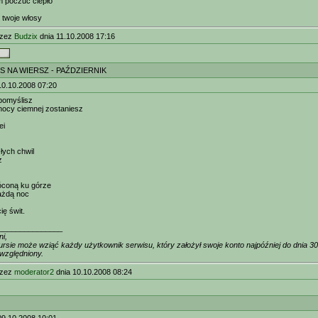
m poczuć ciepło
 twoje włosy
rzez
Budzix
dnia 11.10.2008 17:16
S NA WIERSZ - PAŹDZIERNIK
10.10.2008 07:20
 pomyślisz
nocy ciemnej zostaniesz
ei
łych chwil
z
óconą ku górze
ażdą noc
ię świt.
_______________
i,
ursie może wziąć każdy użytkownik serwisu, który założył swoje konto najpóźniej do dnia 3
względniony.
rzez
moderator2
dnia 10.10.2008 08:24