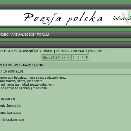
VIDEO
ˇ
AKTUALNOŚCI
ˇ
FORUM
SY DLA UŻYTKOWNIKÓW SERWISU |
KONKURS MIESIĄCA (2008-2010)
Strona 5 z 5
<<
<
2
3
4
5
S NA WIERSZ - PAŹDZIERNIK
14.10.2008 21:01
mnie gdy będziesz miała czas, zadzwoń teraz.
rad stalowy szept, jak cholera
ie odmawiaj nam chwil niezakochanych.
 nas zawsze czekały już od rana.
a ocean się
 gdy Jumbo Jet
wspaniała rzecz
 nie braknie nam