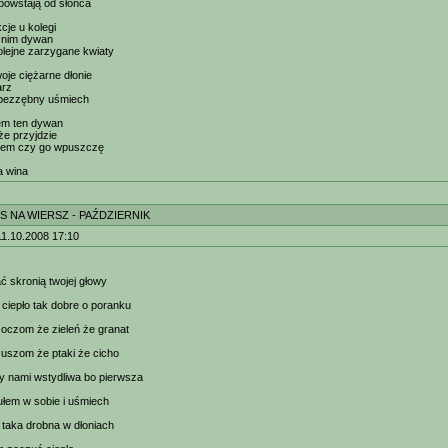
 powstają od słońca
cje u kolegi
o nim dywan
lejne zarzygane kwiaty
twoje ciężarne dłonie
arz
t bezzębny uśmiech
łem ten dywan
że przyjdzie
wiem czy go wpuszczę
ja wina
S NA WIERSZ - PAŹDZIERNIK
11.10.2008 17:10
ać skronią twojej głowy
ciepło tak dobre o poranku
 oczom że zieleń że granat
 uszom że ptaki że cicho
y nami wstydliwa bo pierwsza
łem w sobie i uśmiech
 taka drobna w dłoniach