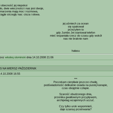
 i obecność jej niepokoi
o, dwie wieczności i nas jest dwoje,
 marzenia mają moc i rozmowa,
ągle strzegły nas: cisza i słowa.
jej uśmiech za ocean
się spakował
przeżyłem to
gdy Jumbo Jet startował telefon
mieć wspaniała rzecz do czasu gdy wokół
nas nie braknie nam
hałasu
rzez
wlodeq slominski
dnia 14.10.2008 21:06
S NA WIERSZ-PAŹDZIERNIK
14.10.2008 16:55
***
Poczekam cierpliwie jeszcze chwilę,
podświadomość delikatnie osiada na pustej kanapie,
czas obojętnie człapie.
Szarość obudzonego dnia,
przenika gwałtownym przypływem,
archipelag wzajemnych uczuć.
Czy tylko urok wspomnień,
daje szansę przetrwania?