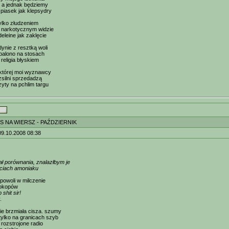
at a jednak będziemy
piasek jak klepsydry
tylko złudzeniem
 narkotycznym widzie
eleine jak zaklęcie
ynie z resztką woli
palono na stosach
religia błyskiem
 której moi wyznawcy
zsilni sprzedadzą
yty na pchlim targu
S NA WIERSZ - PAŹDZIERNIK
09.10.2008 08:38
ł porównania, znalazłbym je
ciach amoniaku
powoli w milczenie
 okopów
 shit sir!
.
e brzmiała cisza. szumy
ylko na granicach szyb
 rozstrojone radio