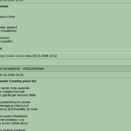
09.10.2008 10:01
asowa
ezzo forte
aniec gwiazd
- chwalebnej
inowym
 przypadku
ię
rzez
Daniel Jeżow
dnia 09.10.2008 10:02
S NA WIERSZ - PAŹDZIERNIK
09.10.2008 09:20
nder Crowley pisze list
ę tamto mnie uwierało
no zapięta koszula
 gardła jak wersety Biblii
j poplamionych stronic
odwagę ją zniszczyć
orus przemówiłby do mnie
mi ustami Madeleine
nie istniejesz a ja
 przez ciebie piszę
y mojego istnienia