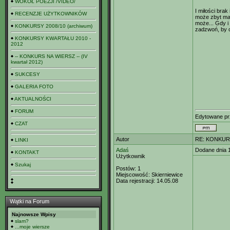
WOKÓŁ POEZJI /VIDEO/
I miłości brak
RECENZJE UŻYTKOWNIKÓW
może zbyt mał
może... Gdy i
KONKURSY 2008/10 (archiwum)
zadzwoń, by ci
KONKURSY KWARTAŁU 2010 -
2012
-- KONKURS NA WIERSZ -- (IV
kwartał 2012)
SUKCESY
GALERIA FOTO
AKTUALNOŚCI
FORUM
Edytowane p
CZAT
Autor
RE: KONKUR
LINKI
Adaś
Dodane dnia 
KONTAKT
Użytkownik
Szukaj
Postów:
1
Miejscowość:
Skierniewice
Data rejestracji:
14.05.08
Wątki na Forum
Najnowsze Wpisy
slam?
...moje wiersze