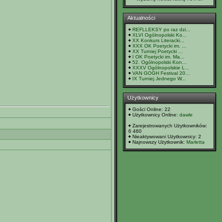
Aktualności
REFLLEKSY po raz dzi...
XLVI Ogólnopolski Ko...
XX Konkurs Literacki...
XXX OK Poetycki im. ...
XX Turniej Poetycki ...
I OK Poetycki im. Ma...
52. Ogólnopolski Kon...
XXXV Ogólnopolskie L...
VAN GOGH Festival 20...
IX Turniej Jednego W...
Użytkownicy
Gości Online: 22
Użytkownicy Online:
dawle
Zarejestrowanych Użytkowników:
6 460
Nieaktywowani Użytkownicy: 2
Najnowszy Użytkownik:
Marletta