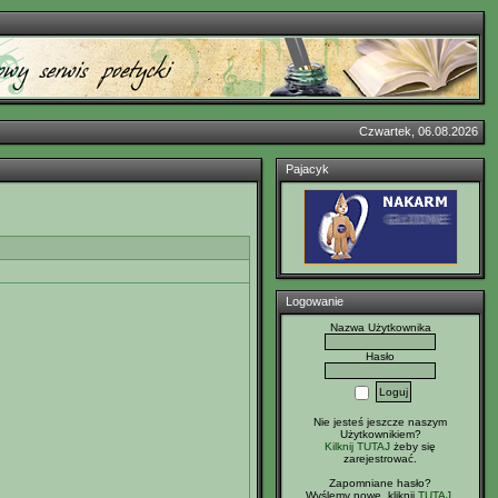
Czwartek, 06.08.2026
Pajacyk
Logowanie
Nazwa Użytkownika
Hasło
Nie jesteś jeszcze naszym
Użytkownikiem?
Kilknij TUTAJ
żeby się
zarejestrować.
Zapomniane hasło?
Wyślemy nowe, kliknij
TUTAJ
.