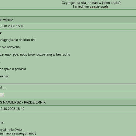
Czym jest ta siła, co nas w jedno scala?
I w jednym czasie spala.
na wiersz
13.10.2008 15:10
e
iągnęła się do kilku dni
e nie oddycha
że jego ręce, nogi, tułów pozostaną w bezruchu
a
z tylko o powieki
amknąć
ń --
S NA WIERSZ - PAŹDZIERNIK
12.10.2008 18:49
ina
zyjął mnie świat
łaś nieprzespanych nocy