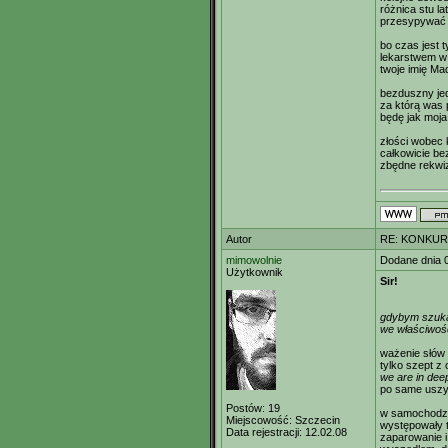
różnica stu l
przesypywać 
bo czas jest 
lekarstwem w
twoje imię Mad
bezduszny jed
za którą was 
będę jak moja 
złości wobec
całkowicie be
zbędne rekwiz
Autor
RE: KONKUR
mimowolnie
Dodane dnia 
Użytkownik
Sir!
gdybym szuka
we właściwoś
ważenie słów 
tylko szept z
we are in deep
po same uszy
Postów:
19
w samochodzi
Miejscowość:
Szczecin
występowały t
Data rejestracji:
12.02.08
zaparowanie i