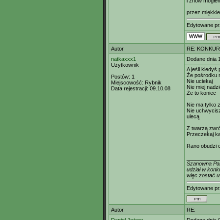
i znów mogłe
przez miękkie
Edytowane p
Autor
RE: KONKUR
natkaxxx1
Dodane dnia 
Użytkownik
A jeśli kiedyś
Że pośrodku 
Postów:
1
Nie uciekaj
Miejscowość:
Rybnik
Nie miej nadzi
Data rejestracji:
09.10.08
Że to koniec
Nie ma tylko z
Nie uchwycis
ulecą
Z twarzą zwr
Przeczekaj k
Rano obudzi c
___________
Szanowna Pan
udział w konk
więc zostać u
Edytowane p
Autor
RE: