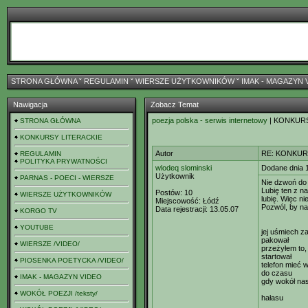
STRONA GŁÓWNA
ˇ
REGULAMIN
ˇ
WIERSZE UŻYTKOWNIKÓW
ˇ
IMAK - MAGAZYN 
Nawigacja
Zobacz Temat
poezja polska - serwis internetowy
| KONKUR
STRONA GŁÓWNA
KONKURSY LITERACKIE
Autor
RE: KONKUR
REGULAMIN
POLITYKA PRYWATNOŚCI
wlodeq slominski
Dodane dnia 
Użytkownik
PARNAS - POECI - WIERSZE
Nie dzwoń do 
Lubię ten z na
Postów:
10
WIERSZE UŻYTKOWNIKÓW
lubię. Więc n
Miejscowość:
Łódź
Pozwól, by na
Data rejestracji:
13.05.07
KORGO TV
YOUTUBE
jej uśmiech z
pakował
WIERSZE /VIDEO/
przeżyłem to,
startował
PIOSENKA POETYCKA /VIDEO/
telefon mieć 
do czasu
IMAK - MAGAZYN VIDEO
gdy wokół nas
WOKÓŁ POEZJI /teksty/
hałasu