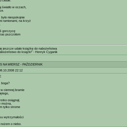
 ciebie.
j światło w oczach,
lce.
. było niespokojnie
mi ramionami, na krzyż
.
łaś gorczycę
czas pszczołom
ię jeszcze udało książkę do nabożeństwa
abożeństwo do książki" - Henryk Cyganik
S NA WIERSZ - PAŹDZIERNIK
08.10.2008 22:12
E
z boga?
, w ciemnej bramie
ętego,
ystko osiągnął,
ie można,
m tylko strome
esu wytrzymałości
e nożem o niebo.