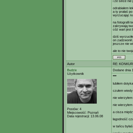
i że sińce nie
odrabiałem lek
a ty prałaś p
wyrzucając ko
na fotografii 
zakrywają tw
cóż wart jes
dziś wyrzuci
on zadzwonił 
jeszcze nie 
ale to nie two
Autor
RE: KONKUR
Budzix
Dodane dnia 
Użytkownik
***
lubiłem dotyk
czułem wtedy 
nie wierzyłem
nie wierzyłem
Postów:
4
a cisza międz
Miejscowość:
Poznań
Data rejestracji:
13.06.08
łagodność czu
w tańcu byłaś