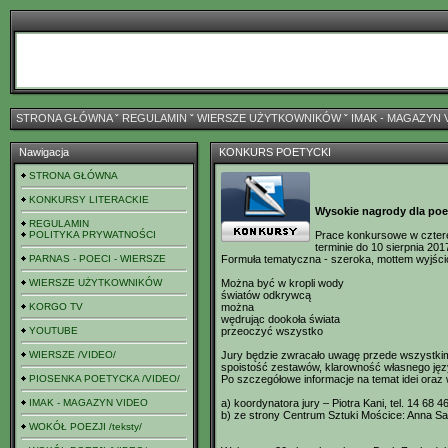
STRONA GŁÓWNA
ˇ
REGULAMIN
ˇ
WIERSZE UŻYTKOWNIKÓW
ˇ
IMAK - MAGAZYN 
Nawigacja
KONKURS POETYCKI
STRONA GŁÓWNA
KONKURSY LITERACKIE
Wysokie nagrody dla poet
REGULAMIN
POLITYKA PRYWATNOŚCI
Prace konkursowe w cztere
terminie do 10 sierpnia 20
PARNAS - POECI - WIERSZE
Formuła tematyczna - szeroka, mottem wyjścio
WIERSZE UŻYTKOWNIKÓW
Można być w kropli wody
światów odkrywcą
KORGO TV
można
wędrując dookoła świata
YOUTUBE
przeoczyć wszystko
WIERSZE /VIDEO/
Jury będzie zwracało uwagę przede wszystkim
spoistość zestawów, klarowność własnego języ
PIOSENKA POETYCKA /VIDEO/
Po szczegółowe informacje na temat idei ora
IMAK - MAGAZYN VIDEO
a) koordynatora jury – Piotra Kani, tel. 14 68 
b) ze strony Centrum Sztuki Mościce: Anna Sa
WOKÓŁ POEZJI /teksty/