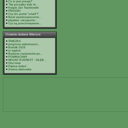
Co to jest poezja?
"Na początku było sł...
Ksiądz Jan Twardowski
FRASZKI
Czy ten portal "umarł"?
Bank wysokooprocento...
playlista- niezapomn...
Czy są przechowywane...
Ostatnio dodane Wiersze
ŚNIEŻKA
prognoza wskrzeszeni...
Bukolik 2026
to wyjście
Badania naukowców po...
POWRACAMY
MOUNT EVEREST - GŁĘB...
Otul mnie
Piękna śmierć
Żniwna błahostka