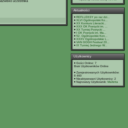
 nazwisko uczestnika
Aktualności
REFLLEKSY po raz dzi...
XLVI Ogólnopolski Ko...
XX Konkurs Literacki...
XXX OK Poetycki im. ...
XX Turniej Poetycki ...
I OK Poetycki im. Ma...
52. Ogólnopolski Kon...
XXXV Ogólnopolskie L...
VAN GOGH Festival 20...
IX Turniej Jednego W...
Użytkownicy
Gości Online: 7
Brak Użytkowników Online
Zarejestrowanych Użytkowników:
6 460
Nieaktywowani Użytkownicy: 2
Najnowszy Użytkownik:
Marletta