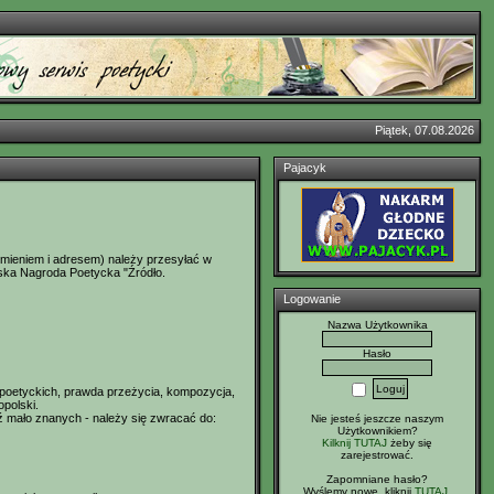
Piątek, 07.08.2026
Pajacyk
imieniem i adresem) należy przesyłać w
olska Nagroda Poetycka "Źródło.
Logowanie
Nazwa Użytkownika
Hasło
 poetyckich, prawda przeżycia, kompozycja,
polski.
 mało znanych - należy się zwracać do:
Nie jesteś jeszcze naszym
Użytkownikiem?
Kilknij TUTAJ
żeby się
zarejestrować.
Zapomniane hasło?
Wyślemy nowe, kliknij
TUTAJ
.