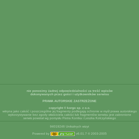
nie ponosimy żadnej odpowiedzialności za treść wpisów
dokonywanych przez gości i użytkowników serwisu
PRAWA AUTORSKIE ZASTRZEŻONE
copyright © korgo sp. z o.o.
witryna jako całość i poszczególne jej fragmenty podlegają ochronie w myśl prawa autorskiego
wykorzystywanie bez zgody właściciela całości lub fragmentów serwisu jest zabronione
serwis powstał wg pomysłu Piotra Kontka i Leszka Kolczyńskiego
94019246 Unikalnych wizyt
Powered by
v6.01.7 © 2003-2005