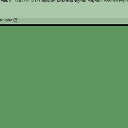
 WBK 80 15 00 17 48 12 17 z dopiskiem: Małopolska Nagroda Poetycka "Źródło" plus imię i
481 Czytań