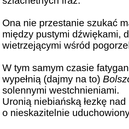
szlachetnych fraz.
Ona nie przestanie szukać 
między pustymi dźwiękami, 
wietrzejącymi wśród pogorzel
W tym samym czasie fatygan
wypełnią (dajmy na to)
Bolszo
solennymi westchnieniami.
Uronią niebiańską łezkę nad
o nieskazitelnie uduchowion