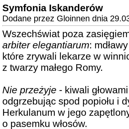
Symfonia Iskanderów
Dodane przez Gloinnen dnia 29.0
Wszechświat poza zasięgie
arbiter elegantiarum
: mdławy
które zrywali lekarze w winni
z twarzy małego Romy.
Nie przeżyje
- kiwali głowami
odgrzebując spod popiołu i
Herkulanum w jego zapętlon
o pasemku włosów.