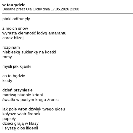
w taurydzie
Dodane przez Ola Cichy dnia 17.05.2026 23:08
ptaki odfrunęły
z moich snów
wyrasta ciemność łodyg amarantu
coraz bliżej
rozpinam
niebieską sukienkę na kostki
ramy
myśli jak kijanki
co to będzie
kiedy
dzień przyniesie
martwą studnię krtani
światło w pustym kręgu źrenic
jak pole wron dźwięk twego głosu
kołysze wiatr firanek
popioły
dzieci grają w klasy
i słyszę głos ifigenii